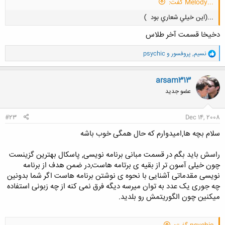
...Melody گفت:
...(اين خيلي شعاري بود
)
دخیخا قسمت آخر طلاس
و
نسیم
,
پروفسور
و
psychic
ا
ک
ن
arsam313
کلیک کنید تا باز شود...
ش
عضو جدید
ه
ا
:
#23
Dec 14, 2008
سلام بچه ها,امیدوارم که حال همگی خوب باشه
راسش باید بگم در قسمت مبانی برنامه نویسی, پاسکال بهترین گزینست
چون خیلی آسون تر از بقیه ی برتامه هاست,در ضمن هدف از برنامه
نویسی مقدماتی آشنایی با نحوه ی نوشتن برنامه هاست اگر شما بدونین
چه جوری یک عدد به توان میرسه دیگه فرق نمی کنه از چه زبونی استفاده
میکنین چون الگوریتمش رو بلدید.