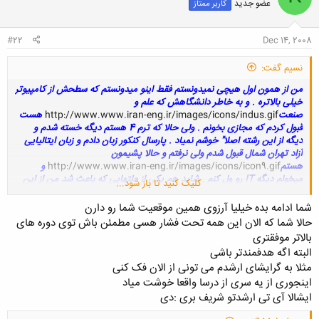
عضو جدید
کاربر ممتاز
ه
ا
:
#22
Dec 14, 2008
نسیم گفت:
من از همون اول هیچی نمیدونستم فقط اینو میدونستم که سطحش از کامپیوتر
خیلی بالاتره . و به خاطر دانشگاهش که علم و
صنعت
http://www.www.iran-eng.ir/images/icons/indus.gif
هست
قبول کردم که مجازی بخونم . ولی حالا که ترم 4 هستم دیگه خسته شدم و
دیگه از این رشته اصلا" خوشم نمیاد . پارسال کنکور زبان دادم و زبان ایتالیایی
آزاد تهران شمال قبول شدم ولی نرفتم و حالا پشیمون
هستم
http://www.www.iran-eng.ir/images/icons/icon9.gif
و
میخولم دیگه IT رو ول کنم . شاید هم یکی از علتهایی که باعث شد من از این
کلیک کنید تا باز شود...
رشته متنفر بشم استادای دانشگاهمون هست چون هرچقدر هم که درس
بخونیم
باز هم نمره پایین میدن و میگن چون شماها مجازی هستید پس وقت
شما ادامه بده خیلیا آرزوی همین موقعیت شما رو دارن
بیشتری برای درس خوندن دارید و با اینکه درس نمیدن بعضی از قسمتها رو از
حالا شما که الان این همه تحت فشار هسی مطمئن باش توی دوره های
اون قسمتها بیشتر سئوال میدن.
و این طور که من شنیدم قراره مدرک فراگیر
بالاتر موفقتری
بنویسن و نه مجازی
http://www.www.iran-
البته اگه هدفمندتر باشی
.
eng.ir/images/icons/icon9.gif
مثلا به گرایشای ارشدم می تونی از الان فک کنی
اینجوری از یه سری از درسا واقعا خوشت میاد
ایشالا آی تی ارشدتو شریف بری :دی