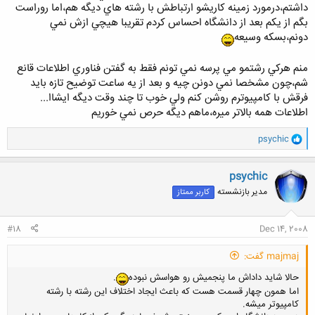
داشتم،درمورد زمينه كاريشو ارتباطش با رشته هاي ديگه هم،اما روراست
بگم از يكم بعد از دانشگاه احساس كردم تقريبا هيچي ازش نمي
دونم،بسكه وسيعه
منم هركي رشتمو مي پرسه نمي تونم فقط به گفتن فناوري اطلاعات قانع
شم،چون مشخصا نمي دونن چيه و بعد از يه ساعت توضيح تازه بايد
فرقش با كامپيوترم روشن كنم ولي خوب تا چند وقت ديگه ايشاا...
اطلاعات همه بالاتر ميره،ماهم ديگه حرص نمي خوريم
و
psychic
ا
ک
ن
psychic
ش
مدیر بازنشسته
کاربر ممتاز
ه
ا
:
#18
Dec 14, 2008
majmaj گفت:
حالا شايد داداش ما پنجميش رو هواسش نبوده
.
اما همون چهار قسمت هست كه باعث ايجاد اختلاف اين رشته با رشته
كامپيوتر ميشه.