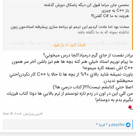
محسن جان مراما قبول کن دیگه پاسکال دورش گذشته
باز ++C یه چیزی
هرچند به ما #C گفتن!!!
سخت بود اما عادت کردیم این ترمم تو برنامه سازی پیشرفته استادمون زبون
نذاشته بمونه که به ما نگفته باشه
حرفه شما درس که اسم درس برنامه سازی هستش اما به هر حال برنامه سازی
کلیک کنید تا باز شود...
ساختگرا کجا، برنامه سازی شیءگرا کجا...
برادر نفست از جاي گرم درمياد!كجا درس ميخوني؟
ما پيام نوريم استاد خيلي هنر كنه بچه ها هم تيز باشن آخر سر همون
++C اش نصفه كاره ميمونه!
باورت نميشه شايد بالاي 90% از بچه ها تا حالا با ++C كار نكردن!حتي
محيطشو نديدن.
اصلا حتي كتابشم نيست!!!!(كتاب درسي ها!)
من كلي اين در اون در زدم تازه تونستم از ترم بالايي ها دوتا كتاب فيزيك
بگيرم بدم به دوستام!
آخرین ویرایش:
Dec 14, 2008
و
psychic
و
* فریبا *
ا
ک