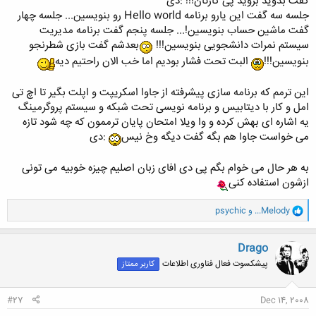
گفت بدوید بروید پی کارتان!!! :دی
جلسه سه گفت این یارو برنامه Hello world رو بنویسین... جلسه چهار
گفت ماشین حساب بنویسین!... جلسه پنجم گفت برنامه مدیریت
سیستم نمرات دانشجویی بنویسین!!!
بعدشم گفت بازی شطرنجو
بنویسین!!!
البت تحت فشار بودیم اما خب الان راحتیم دیه
این ترمم که برنامه سازی پیشرفته از جاوا اسکریپت و اپلت بگیر تا اچ تی
امل و کار با دیتابیس و برنامه نویسی تحت شبکه و سیستم پروگرمینگ
یه اشاره ای بهش کرده و وا ویلا امتحان پایان ترممون که چه شود تازه
می خواست جاوا هم بگه گفت دیگه وخ نیس
:دی
به هر حال می خوام بگم پی دی افای زبان اصلیم چیزه خوبیه می تونی
ازشون استفاده کنی
و
...Melody
و
psychic
ا
ک
ن
Drago
ش
پیشکسوت فعال فناوری اطلاعات
کاربر ممتاز
ه
ا
:
#27
Dec 14, 2008