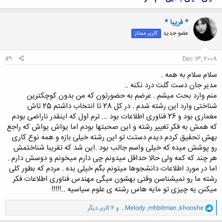
* فریبا *
عضو جدید
کاربر ممتاز
#9
Dec 13, 2008
سلام سلام به همه .
مدیر جان دست گلت درد نکنه ..
منم وارد بحث میشم . عرضم به حضورتون که من بدون کوچکترین
شناختی وارد این رشته شدم . در کل 28 تا انتخاب داشتم 25 تاش
معماری بود و 26 فناوری اطلاعات بود ... ترم اول که اینقدر ناراضی بودم
که همش به فکر تغییر رشته و این صحبتها بودم اما یواش یواش که راجع
بهش تحقیق کردم دیدم دستت تو این رشته خیلی بازه و همه نوع کاری
رو پوشش میده که خیلی واسم جالب بود .این شد که تقریبا شناختمش
هر چند که کمه ولی حالا حداقل میدونم چی دارم میخونم و دوسش دارم .
اما در مورد اطلاعات دانشجوها میتونم بگم خیلی بده . مردم که بطور کلی
رشته ما رو نمیشناسن وقتی بهشون میگی مهندس فناوری اطلاعات فکر
میکنن یه چیزی تو مایه هاس رشته ی علوم سیاسیه ..!!!!!
و
khooshe
,
mhbitman
,
...Melody
و 2 کاربر دیگر
ا