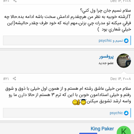
#20
Dec 14, 2008
سلام نسيم جان چرا ول كني؟
ITرشته خوبيه به نظر من هرچقدرم ادامش سخت باشه ادامه بده.حالا چه
فرقي ميكنه تو مدرك چي بزنن،مهم اينه كه خود طرف چقدر حاليشه(اين
خيلي شعاري بود
)
و
نسیم
و
psychic
ا
ک
ن
پروفسور
ش
عضو جدید
ه
ا
:
#21
Dec 14, 2008
سلام من خیلی عاشق رشته ام هستم و از همون اول خیلی با ذوق و شوق
رفتم و خیلی استادامون خوبن با این که ترم 3 هستم از حالا دارن ما رو
واسه ارشد تشویق میکنن
و
psychic
ا
ک
ن
King Paker
K
ش