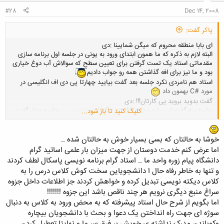
#28
Dec 14, 2008
پاکر گفت:
ای بابا منطقه محروم که میگن شمایینا :دی
البته لازم به ذکره که ما همون ابتدای ورود به یونی در جلسه اول برنامه سازی
مقدماتی استاد یک تست گرفتن برای تعیین سطح که سوالاش آب دوغ خیاری
بود و ما نیز برای افه گذاشتن همه رو جواب دادیم
استاد هم نامردی نکرد جلسه بعد گفت بیایید چهارتا پی دی اف انگلیسی در
مورد #C بهمون داد
گفت بدوید بروید پی کارتان!!! :دی
جلسه سه گفت این یارو برنامه Hello world رو بنویسین... جلسه چهار گفت
کلیک کنید تا باز شود...
ماشین حساب بنویسین!... جلسه پنجم گفت برنامه مدیریت سیستم نمرات
دانشجویی بنویسین!!!
بعدشم گفت بازی شطرنجو بنویسین!!!
البت تحت
فشار بودیم اما خب الان راحتیم دیه
خوشا به حالتان که بسی بسیار خوش به حالتان شده ..
اما عرض کنم خدمت دوستان از جهت میزان بار علمی اساتید گرام
این ترمم که برنامه سازی پیشرفته از جاوا اسکریپت و اپلت بگیر تا اچ تی امل
دانشگاه پیام زوره واحد ما .. استاد گرام برنامه نویسی پاسکال لطف کردند
و کار با دیتابیس و برنامه نویسی تحت شبکه و سیستم پروگرمینگ یه اشاره ای
و تنها به خاطر رفاه حال ا دانشجویاین سخت کوش کلاس درس را به
بهش کرده و وا ویلا امتحان پایان ترممون که چه شود تازه می خواست جاوا
کلاس دیکته نویسی تبدیل کرده و خواهش کردند جز اطلاعات داخل جزوه
هم بگه گفت دیگه وخ نیس
:دی
سراغ منبع دیگری نرویم هر چند ناقص باشد این جزوه !!!!!!!
اما بگویم از شرح حال استاد پیشرفته که به محض ورود به کلاس به دنبال
به هر حال می خوام بگم پی دی افای زبان اصلیم چیزه خوبیه می تونی ازشون
استفاده کنی
سوژه ای جهت راه انداختن یک دعوا و بحث با دانشجویان بیچاره
وکوباندن مدرک نداشته ی خویش بر فرق سر ما و نهایتا تعطیل کردن