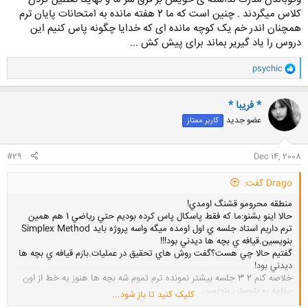
کلاس میگردند . چنین است که ما 2 هفته مانده به امتحانات پایان ترم
همچنان اندر خم یک کوچه مانده ای که خدایا چگونه پاس کنیم این
دروس را یاد گیریر بماند برای پیش کش ...
و
psychic
ا
ک
ن
* فریبا *
ش
عضو جدید
کاربر ممتاز
ه
ا
:
#29
Dec 14, 2008
Drago گفت:
منطقه محرومو قشنگ اومدي!
حالا اينو بشنو:ما كه فقط پاسكال پاس كرده بوديم حتي رياضي 1 هم همين
ترم داريم استاد جلسه ي اول اومده ميگه واسه پروژه بايد Simplex Method
بنويسين.قيافه ي بچه ها ديدني بود!!!
گفتيم حالا چي هست؟گفت روش هاي تحقيق در عمليات.بازم قيافه ي بچه ها
ديدني بود!
خلاصه كنم 2 3 جلسه بيشتر نمونده ترم تموم شه بچه ها هنوز يه خط از اون
برنامه رو نتوستن بنويسن.
کلیک کنید تا باز شود...
ما اولين ورودي هاي IT هستيم.شانس آورديم افتاديم بهمن.بيچاره اونا كه