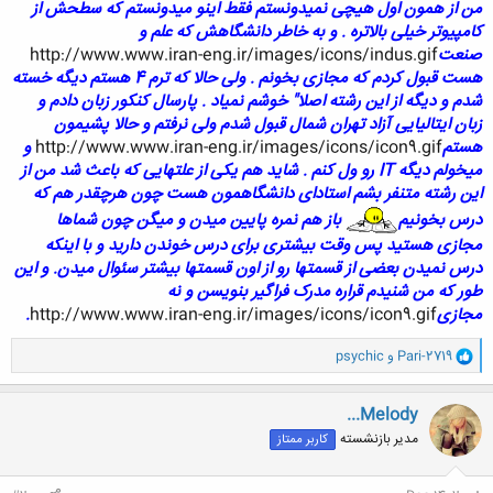
من از همون اول هیچی نمیدونستم فقط اینو میدونستم که سطحش از
کامپیوتر خیلی بالاتره . و به خاطر دانشگاهش که علم و
صنعت
http://www.www.iran-eng.ir/images/icons/indus.gif
هست قبول کردم که مجازی بخونم . ولی حالا که ترم 4 هستم دیگه خسته
شدم و دیگه از این رشته اصلا" خوشم نمیاد . پارسال کنکور زبان دادم و
زبان ایتالیایی آزاد تهران شمال قبول شدم ولی نرفتم و حالا پشیمون
هستم
http://www.www.iran-eng.ir/images/icons/icon9.gif
و
میخولم دیگه IT رو ول کنم . شاید هم یکی از علتهایی که باعث شد من از
این رشته متنفر بشم استادای دانشگاهمون هست چون هرچقدر هم که
درس بخونیم
باز هم نمره پایین میدن و میگن چون شماها
مجازی هستید پس وقت بیشتری برای درس خوندن دارید و با اینکه
درس نمیدن بعضی از قسمتها رو از اون قسمتها بیشتر سئوال میدن.
و این
طور که من شنیدم قراره مدرک فراگیر بنویسن و نه
مجازی
http://www.www.iran-eng.ir/images/icons/icon9.gif
.
و
Pari-2719
و
psychic
ا
ک
ن
...Melody
ش
مدیر بازنشسته
کاربر ممتاز
ه
ا
: