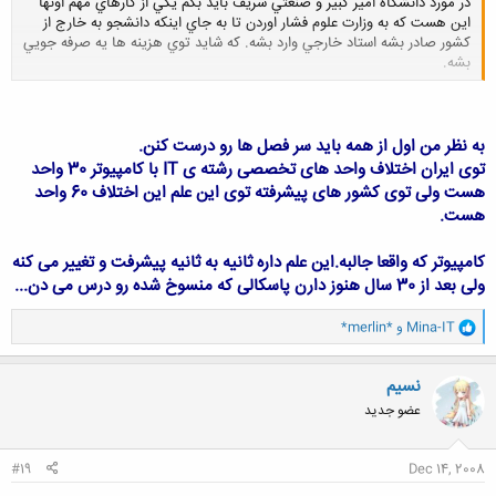
در مورد دانشگاه امير كبير و صنعتي شريف بايد بگم يكي از كارهاي مهم اونها
اين هست كه به وزارت علوم فشار اوردن تا به جاي اينكه دانشجو به خارج از
كشور صادر بشه استاد خارجي وارد بشه. كه شايد توي هزينه ها يه صرفه جويي
بشه.
کلیک کنید تا باز شود...
به نظر من اول از همه باید سر فصل ها رو درست کنن.
توی ایران اختلاف واحد های تخصصی رشته ی IT با کامپیوتر 30 واحد
هست ولی توی کشور های پیشرفته توی این علم این اختلاف 60 واحد
هست.
کامپیوتر که واقعا جالبه.این علم داره ثانیه به ثانیه پیشرفت و تغییر می کنه
ولی بعد از 30 سال هنوز دارن پاسکالی که منسوخ شده رو درس می دن...
و
Mina-IT
و
*merlin*
ا
ک
ن
نسیم
ش
عضو جدید
ه
ا
:
#19
Dec 14, 2008