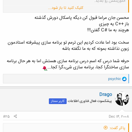
الگوریتمش رو بلدید.
کلیک کنید تا باز شود...
محسن جان مراما قبول کن دیگه پاسکال دورش گذشته
باید بگم اگه استادتون داره بهترین کار رو میکنه(استادتون خانم سپهریه دیگه؟)
باز ++C یه چیزی
هرچند به ما #C گفتن!!!
موفق باشین
سخت بود اما عادت کردیم این ترمم تو برنامه سازی پیشرفته استادمون
زبون نذاشته بمونه که به ما نگفته باشه
حرفه شما درس که اسم درس برنامه سازی هستش اما به هر حال برنامه
سازی ساختگرا کجا، برنامه سازی شیءگرا کجا...
و
psychic
ا
ک
ن
Drago
ش
پیشکسوت فعال فناوری اطلاعات
کاربر ممتاز
ه
ا
:
#25
Dec 14, 2008
پاکر گفت: