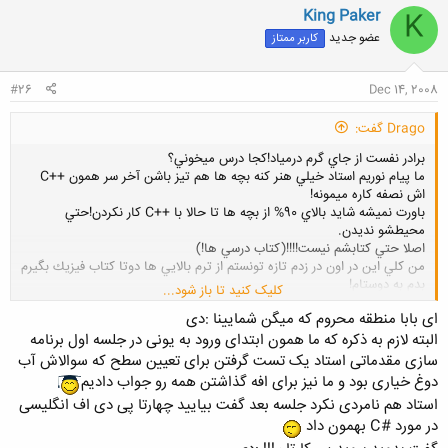
ن
King Paker
K
ش
عضو جدید
کاربر ممتاز
ه
ا
:
#26
Dec 14, 2008
Drago گفت:
برادر نفست از جاي گرم درمياد!كجا درس ميخوني؟
ما پيام نوريم استاد خيلي هنر كنه بچه ها هم تيز باشن آخر سر همون ++C
اش نصفه كاره ميمونه!
باورت نميشه شايد بالاي 90% از بچه ها تا حالا با ++C كار نكردن!حتي
محيطشو نديدن.
اصلا حتي كتابشم نيست!!!!(كتاب درسي ها!)
من كلي اين در اون در زدم تازه تونستم از ترم بالايي ها دوتا كتاب فيزيك بگيرم
بدم به دوستام!
کلیک کنید تا باز شود...
ای بابا منطقه محروم که میگن شمایینا :دی
البته لازم به ذکره که ما همون ابتدای ورود به یونی در جلسه اول برنامه
سازی مقدماتی استاد یک تست گرفتن برای تعیین سطح که سوالاش آب
دوغ خیاری بود و ما نیز برای افه گذاشتن همه رو جواب دادیم
استاد هم نامردی نکرد جلسه بعد گفت بیایید چهارتا پی دی اف انگلیسی
در مورد #C بهمون داد