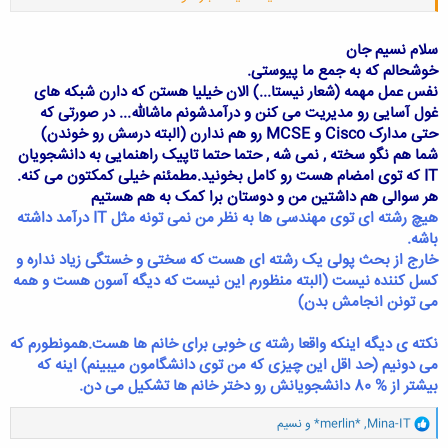
رشته متنفر بشم استادای دانشگاهمون هست چون هرچقدر هم که درس
بخونیم
باز هم نمره پایین میدن و میگن چون شماها مجازی هستید پس وقت
بیشتری برای درس خوندن دارید و با اینکه درس نمیدن بعضی از قسمتها رو از
سلام نسیم جان
اون قسمتها بیشتر سئوال میدن.
و این طور که من شنیدم قراره مدرک فراگیر
خوشحالم که به جمع ما پیوستی.
بنویسن و نه مجازی
http://www.www.iran-
نفس عمل مهمه (شعار نیستا...) الان خیلیا هستن که دارن شبکه های
.
eng.ir/images/icons/icon9.gif
غول آسایی رو مدیریت می کنن و درآمدشونم ماشالله... در صورتی که
حتی مدارک Cisco و MCSE رو هم ندارن (البته درسش رو خوندن)
شما هم نگو سخته , نمی شه , حتما حتما تاپیک راهنمایی به دانشجویان
IT که توی امضام هست رو کامل بخونید.مطمئنم خیلی کمکتون می کنه.
هر سوالی هم داشتین من و دوستان برا کمک به هم هستیم
هیچ رشته ای توی مهندسی ها به نظر من نمی تونه مثل IT درآمد داشته
باشه.
خارج از بحث پولی یک رشته ای هست که سختی و خستگی زیاد نداره و
کسل کننده نیست (البته منظورم این نیست که دیگه آسون هست و همه
می تونن انجامش بدن)
نکته ی دیگه اینکه واقعا رشته ی خوبی برای خانم ها هست.همونطورم که
می دونیم (حد اقل این چیزی که من توی دانشگامون میبینم) اینه که
بیشتر از % 80 دانشجویانش رو دختر خانم ها تشکیل می دن.
و
Mina-IT
,
*merlin*
و
نسیم
ا