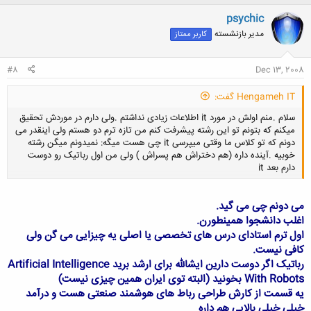
ک
ن
psychic
ش
مدیر بازنشسته
کاربر ممتاز
ه
ا
:
#8
Dec 13, 2008
Hengameh IT گفت:
سلام .منم اولش در مورد it اطلاعات زیادی نداشتم .ولی دارم در موردش تحقیق
میکنم که بتونم تو این رشته پیشرفت کنم من تازه ترم دو هستم ولی اینقدر می
دونم که تو کلاس ما وقتی میپرسی it چی هست میگه: نمیدونم میگن رشته
خوبیه .آینده داره (هم دختراش هم پسراش ) ولی من اول رباتیک رو دوست
دارم بعد it
می دونم چی می گید.
کلیک کنید تا باز شود...
اغلب دانشجوا همینطورن.
اول ترم استادای درس های تخصصی یا اصلی یه چیزایی می گن ولی
کافی نیست.
رباتیک اگر دوست دارین ایشالله برای ارشد برید Artificial Intelligence
With Robots بخونید (البته توی ایران همین چیزی نیست)
یه قسمت از کارش طراحی رباط های هوشمند صنعتی هست و درآمد
خیلی خیلی بالایی هم داره