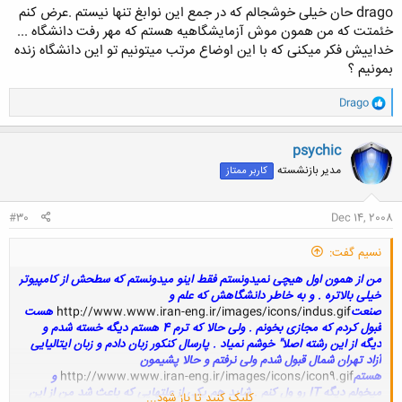
افتادن مهر شدن موش آزمايشگاهي ما.هيچ دانشگاه ديگه اي هم اينجا IT
drago حان خیلی خوشجالم که در جمع این نوابغ تنها نیستم .عرض کنم
نداره.بعد استاد ميگه برين از ترم بالايي ها بپرسين!!!
خئمتت که من همون موش آزمایشگاهیه هستم که مهر رفت دانشگاه ...
كدوم ترم بالايي آخه لامسب؟؟!!!
خداییش فکر میکنی که با این اوضاع مرتب میتونیم تو این دانشگاه زنده
روحيه رو داري؟! خدايي تو بودي ميومدي دنبال پيشرفت؟
بمونیم ؟
من شدم مرجع واسه بچه ها.مني كه هنوز هيچي نميدونم.دانشگاه حتي وبلاگ
هم نداره(سايت كه سهله).خودم وبلاگ زدم اخبار دانشگاهو ميدم.نمونه سوال و
و
Drago
اينا ميگردم پيدا ميكنم ميزارم.
ا
حالا اينا كه گفتم چه ربطي داشت خودمم نفهميدم!!!
ک
ن
psychic
ش
مدیر بازنشسته
کاربر ممتاز
ه
ا
:
#30
Dec 14, 2008
نسیم گفت:
من از همون اول هیچی نمیدونستم فقط اینو میدونستم که سطحش از کامپیوتر
خیلی بالاتره . و به خاطر دانشگاهش که علم و
صنعت
http://www.www.iran-eng.ir/images/icons/indus.gif
هست
قبول کردم که مجازی بخونم . ولی حالا که ترم 4 هستم دیگه خسته شدم و
دیگه از این رشته اصلا" خوشم نمیاد . پارسال کنکور زبان دادم و زبان ایتالیایی
آزاد تهران شمال قبول شدم ولی نرفتم و حالا پشیمون
هستم
http://www.www.iran-eng.ir/images/icons/icon9.gif
و
میخولم دیگه IT رو ول کنم . شاید هم یکی از علتهایی که باعث شد من از این
کلیک کنید تا باز شود...