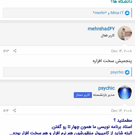
دانشگاه ها؟
و
Mina-IT
و
*merlin*
ا
ک
ن
mehrshad67
ش
کاربر فعال
ه
ا
:
#13
Dec 14, 2008
پنجمیش سخت افزاره
و
psychic
ا
ک
ن
psychic
ش
مدیر بازنشسته
کاربر ممتاز
ه
ا
:
#14
Dec 14, 2008
مطمئنید ؟
استاد برنامه نویسی ما همون چهار تا رو گفتن.
البته شاید از کامپیوتر منظورشون هم نرم افزار و هم سخت افزار بوده...