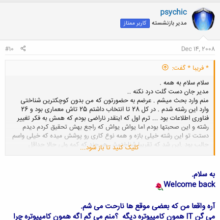
ک
ن
psychic
ش
مدیر بازنشسته
کاربر ممتاز
ه
ا
:
#10
Dec 14, 2008
* فریبا * گفت:
سلام سلام به همه .
مدیر جان دست گلت درد نکنه ..
منم وارد بحث میشم . عرضم به حضورتون که من بدون کوچکترین شناختی
وارد این رشته شدم . در کل 28 تا انتخاب داشتم 25 تاش معماری بود و 26
فناوری اطلاعات بود ... ترم اول که اینقدر ناراضی بودم که همش به فکر تغییر
رشته و این صحبتها بودم اما یواش یواش که راجع بهش تحقیق کردم دیدم
دستت تو این رشته خیلی بازه و همه نوع کاری رو پوشش میده که خیلی واسم
جالب بود .این شد که تقریبا شناختمش هر چند که کمه ولی حالا حداقل
کلیک کنید تا باز شود...
میدونم چی دارم میخونم و دوسش دارم .
اما در مورد اطلاعات دانشجوها میتونم بگم خیلی بده . مردم که بطور کلی رشته
ما رو نمیشناسن وقتی بهشون میگی مهندس فناوری اطلاعات فکر میکنن یه
به سلام.
چیزی تو مایه هاس رشته ی علوم سیاسیه ..!!!!!
Welcome back
آره واقعا من که بعضی موقع ها نارحت می شم.
می گن IT همون کامپیوتره دیگه
؟منم می گم اگه همون کامپیوتره چرا