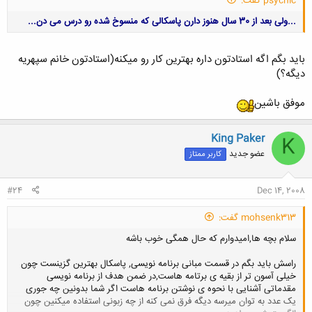
psychic گفت:
...ولی بعد از 30 سال هنوز دارن پاسکالی که منسوخ شده رو درس می دن...
باید بگم اگه استادتون داره بهترین کار رو میکنه(استادتون خانم سپهریه
دیگه؟)
موفق باشین
کلیک کنید تا باز شود...
King Paker
K
عضو جدید
کاربر ممتاز
#24
Dec 14, 2008
mohsenk313 گفت:
سلام بچه ها,امیدوارم که حال همگی خوب باشه
راسش باید بگم در قسمت مبانی برنامه نویسی, پاسکال بهترین گزینست چون
خیلی آسون تر از بقیه ی برتامه هاست,در ضمن هدف از برنامه نویسی
مقدماتی آشنایی با نحوه ی نوشتن برنامه هاست اگر شما بدونین چه جوری
یک عدد به توان میرسه دیگه فرق نمی کنه از چه زبونی استفاده میکنین چون