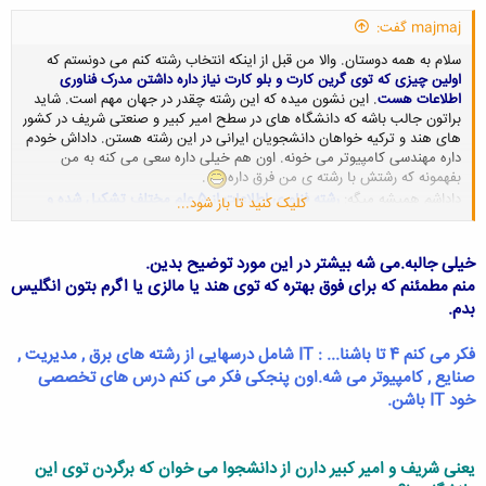
majmaj گفت:
سلام به همه دوستان. والا من قبل از اینکه انتخاب رشته کنم می دونستم که
اولین چیزی که توی گرین کارت و بلو کارت نیاز داره داشتن مدرک فناوری
اطلاعات هست
. این نشون میده که این رشته چقدر در جهان مهم است. شاید
براتون جالب باشه که دانشگاه های در سطح امیر کبیر و صنعتی شریف در کشور
های هند و ترکیه خواهان دانشجویان ایرانی در این رشته هستن. داداش خودم
داره مهندسی کامپیوتر می خونه. اون هم خیلی داره سعی می کنه به من
بفهمونه که رشتش با رشته ی من فرق داره
.
داداشم همیشه میگه:
رشته فناوری اطلاعات از 5 علم مختلف تشکیل شده و
کلیک کنید تا باز شود...
فراگیری اونها برای دانشجویی که در این رشته درس می خونه لازمه.
این اطلاعات من در این رشته قبل از انتخاب رشته بود.
خیلی جالبه.می شه بیشتر در این مورد توضیح بدین.
منم مطمئنم که برای فوق بهتره که توی هند یا مالزی یا اگرم بتون انگلیس
بدم.
در مورد دانشگاهمون هم باید این رو بگم که من تازه قبول شدم. توی قم.
موسسه غیر انتفاعی پویش. و تا حالا سر کلاس دانشجویی ننشستم. کلاسا از
فکر می کنم 4 تا باشنا... : IT شامل درسهایی از رشته های برق , مدیریت ,
26 بهمن شروع میشه. خودم دارم سعی می کنم که تا اون موقع سطحم رو بالا
ببرم.
صنایع , کامپیوتر می شه.اون پنجکی فکر می کنم درس های تخصصی
خود IT باشن.
یعنی شریف و امیر کبیر دارن از دانشجوا می خوان که برگردن توی این