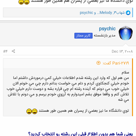
توي دانشگاه ما نيز بعضي از پسران هم همين طور هستند
و
شهاب3
,
...Melody
و
psychic
ا
ک
ن
psychic
ش
مدیر بازنشسته
کاربر ممتاز
ه
ا
:
#4
Dec 13, 2008
Pari-2719 گفت:
سلام
من هم اول كه وارد اين رشته شدم اطلاعات خيلي كمي درموردش داشتم اما
خودم خيلي كنجكاوي كردم و دلم مي خواست بدانم دارم چي مي خونم الان
خيلي خوب مي دونم كه آينده رشته ام چي قراره بشه و دوست دارم خيلي خوب
تلاش كنم و واقعا موفق بشم اميدوارم به آرزوي خودم برسم و مي دونم با تلاش
مي شه
توي دانشگاه ما نيز بعضي از پسران هم همين طور هستند
یعنی شما هم بدون اطلاع قبلی این رشته رو انتخاب کردید؟