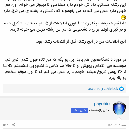
این رشته هستن. داداش خودم داره مهندسی کامپیوتر می خونه. اون هم
خیلی داره سعی می کنه به من بفهمونه که رشتش با رشته ی من فرق داره
.
داداشم همیشه میگه: رشته فناوری اطلاعات از 5 علم مختلف تشکیل شده
و فراگیری اونها برای دانشجویی که در این رشته درس می خونه لازمه.
این اطلاعات من در این رشته قبل از انتخاب رشته بود.
در مورد دانشگاهمون هم باید این رو بگم که من تازه قبول شدم. توی قم.
موسسه غیر انتفاعی پویش. و تا حالا سر کلاس دانشجویی ننشستم. کلاسا
از 26 بهمن شروع میشه. خودم دارم سعی می کنم که تا اون موقع سطحم
رو بالا ببرم.
و
...Melody
و
psychic
ا
ک
ن
psychic
ش
مدیر بازنشسته
کاربر ممتاز
ه
ا
:
#12
Dec 14, 2008