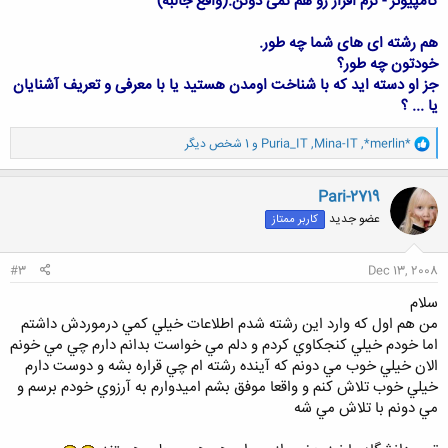
کامپیوتر - نرم افزار رو هم نمی دونن.(واقع جالبه)
هم رشته ای های شما چه طور.
خودتون چه طور؟
جز او دسته اید که با شناخت اومدن هستید یا با معرفی و تعریف آشنایان
یا ... ؟
و
*merlin*
,
Mina-IT
,
Puria_IT
و 1 شخص دیگر
ا
ک
ن
Pari-2719
ش
عضو جدید
کاربر ممتاز
ه
ا
:
#3
Dec 13, 2008
سلام
من هم اول كه وارد اين رشته شدم اطلاعات خيلي كمي درموردش داشتم
اما خودم خيلي كنجكاوي كردم و دلم مي خواست بدانم دارم چي مي خونم
الان خيلي خوب مي دونم كه آينده رشته ام چي قراره بشه و دوست دارم
خيلي خوب تلاش كنم و واقعا موفق بشم اميدوارم به آرزوي خودم برسم و
مي دونم با تلاش مي شه