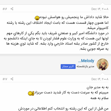
ا
:
#16
Dec 14, 2008
حالا شايد داداش ما پنجميش رو هواسش نبوده
.
اما همون چهار قسمت هست كه باعث ايجاد اختلاف اين رشته با رشته
كامپيوتر ميشه.
در مورد دانشگاه امير كبير و صنعتي شريف بايد بگم يكي از كارهاي مهم
اونها اين هست كه به وزارت علوم فشار اوردن تا به جاي اينكه دانشجو به
خارج از كشور صادر بشه استاد خارجي وارد بشه. كه شايد توي هزينه ها
يه صرفه جويي بشه.
...Melody
مدیر بازنشسته
کاربر ممتاز
#17
Dec 14, 2008
به به مدير جان
ميبينم كه به سرعت دست به كار شديد دست مريزاد
سلام به همه
من قبل از اين كه اين رشته رو انتخاب كنم اطلاعاتي در موردش