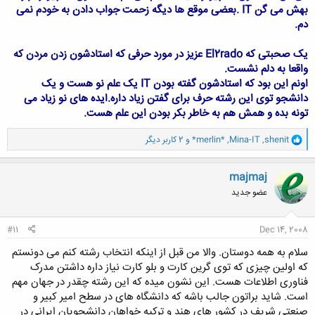
بهش می گن IT .بعضی موقع ها دیگه زحمت جواب دادن به خودم نمی
دم.
یک صحبتی که El2rado عزیز در مورد حرفی که استادشون زدن مردن که
واقعا به دلم نشست.
اونم این بود که استادشون گفته بودن IT یک علم نو هست و یک
دانشجو توی این رشته حرف برای گفتن زیاد داره.ایده های نو زیاد می
تونه بده و همش هم به خاطر بکر بودن این علم هست.
و
shenit
,
Mina-IT
,
*merlin*
و 2 کاربر دیگر
ا
ک
ن
majmaj
ش
عضو جدید
ه
ا
:
#11
Dec 14, 2008
سلام به همه دوستان. والا من قبل از اینکه انتخاب رشته کنم می دونستم
که اولین چیزی که توی گرین کارت و بلو کارت نیاز داره داشتن مدرک
فناوری اطلاعات هست. این نشون میده که این رشته چقدر در جهان مهم
است. شاید براتون جالب باشه که دانشگاه های در سطح امیر کبیر و
صنعتی شریف در کشور های هند و ترکیه خواهان دانشجویان ایرانی در