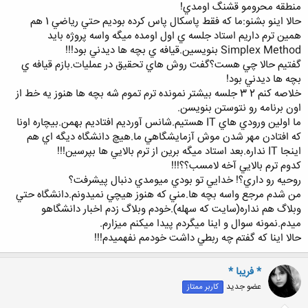
منطقه محرومو قشنگ اومدي!
حالا اينو بشنو:ما كه فقط پاسكال پاس كرده بوديم حتي رياضي 1 هم
همين ترم داريم استاد جلسه ي اول اومده ميگه واسه پروژه بايد
Simplex Method بنويسين.قيافه ي بچه ها ديدني بود!!!
گفتيم حالا چي هست؟گفت روش هاي تحقيق در عمليات.بازم قيافه ي
بچه ها ديدني بود!
خلاصه كنم 2 3 جلسه بيشتر نمونده ترم تموم شه بچه ها هنوز يه خط از
اون برنامه رو نتوستن بنويسن.
ما اولين ورودي هاي IT هستيم.شانس آورديم افتاديم بهمن.بيچاره اونا
كه افتادن مهر شدن موش آزمايشگاهي ما.هيچ دانشگاه ديگه اي هم
اينجا IT نداره.بعد استاد ميگه برين از ترم بالايي ها بپرسين!!!
كدوم ترم بالايي آخه لامسب؟؟!!!
روحيه رو داري؟! خدايي تو بودي ميومدي دنبال پيشرفت؟
من شدم مرجع واسه بچه ها.مني كه هنوز هيچي نميدونم.دانشگاه حتي
وبلاگ هم نداره(سايت كه سهله).خودم وبلاگ زدم اخبار دانشگاهو
ميدم.نمونه سوال و اينا ميگردم پيدا ميكنم ميزارم.
حالا اينا كه گفتم چه ربطي داشت خودمم نفهميدم!!!
* فریبا *
عضو جدید
کاربر ممتاز