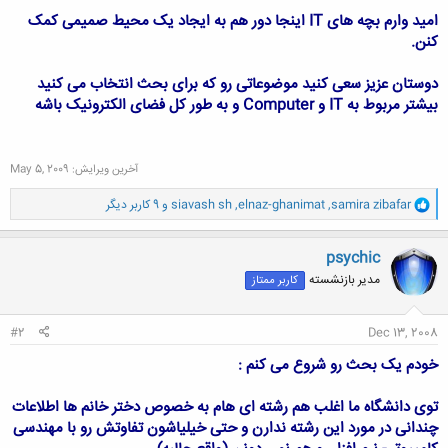
امید وارم بچه های IT اینجا دور هم به ایجاد یک محیط صمیمی کمک
کنن.
دوستان عزیز سعی کنید موضوعاتی رو که برای بحث انتخاب می کنید
بیشتر مربوط به IT و Computer و به طور کل فضای الکترونیک باشه
آخرین ویرایش:
May 5, 2009
و
samira zibafar
,
elnaz-ghanimat
,
siavash sh
و 9 کاربر دیگر
ا
ک
ن
psychic
ش
مدیر بازنشسته
کاربر ممتاز
ه
ا
:
#2
Dec 13, 2008
خودم یک بحث رو شروع می کنم :
توی دانشگاه ما اغلب هم رشته ای هام به خصوص دختر خانم ها اطلاعات
چندانی در مورد این رشته ندارن و حتی خیلیاشون تفاوتش رو با مهندسی