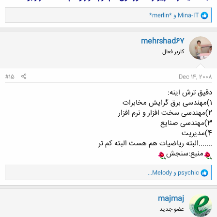
و
Mina-IT
و
*merlin*
ا
ک
ن
mehrshad67
ش
کاربر فعال
ه
ا
:
#15
Dec 14, 2008
دقیق ترش اینه:
1)مهندسی برق گرایش مخابرات
2)مهندسی سخت افزار و نرم افزار
3)مهندسی صنایع
4)مدیریت
.......البته ریاضیات هم هست البته کم تر
منبع:سنجش
و
psychic
و
...Melody
ا
ک
ن
majmaj
ش
عضو جدید
ه