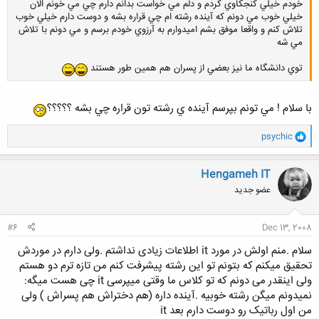
خودم خيلي كنجكاوي كردم و دلم مي خواست بدانم دارم چي مي خونم الان
خيلي خوب مي دونم كه آينده رشته ام چي قراره بشه و دوست دارم خيلي خوب
تلاش كنم و واقعا موفق بشم اميدوارم به آرزوي خودم برسم و مي دونم با تلاش
مي شه
توي دانشگاه ما نيز بعضي از پسران هم همين طور هستند
با سلام ! مي تونم بپرسم آينده ي رشته تون قراره چي بشه ؟؟؟؟؟
و
psychic
ا
ک
ن
Hengameh IT
ش
عضو جدید
ه
ا
:
#6
Dec 13, 2008
سلام .منم اولش در مورد it اطلاعات زیادی نداشتم .ولی دارم در موردش
تحقیق میکنم که بتونم تو این رشته پیشرفت کنم من تازه ترم دو هستم
ولی اینقدر می دونم که تو کلاس ما وقتی میپرسی it چی هست میگه:
نمیدونم میگن رشته خوبیه .آینده داره (هم دختراش هم پسراش ) ولی
من اول رباتیک رو دوست دارم بعد it