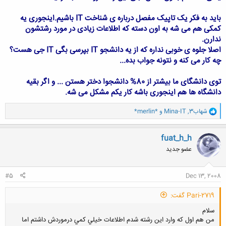
باید به فکر یک تاپیک مفصل درباره ی شناخت IT باشیم.اینجوری یه
کمکی هم می شه به اون دسته که اطلاعات زیادی در مورد رشتشون
ندارن.
اصلا جلوه ی خوبی نداره که از یه دانشجو IT بپرسی بگی IT جی هست؟
چه کار می کنه و نتونه جواب بده...
توی دانشگای ما بیشتر از 80% دانشجوا دختر هستن ... و اگر بقیه
دانشگاه ها هم اینجوری باشه کار یکم مشکل می شه.
و
شهاب3
,
Mina-IT
و
*merlin*
ا
ک
ن
fuat_h_h
ش
عضو جدید
ه
ا
:
#5
Dec 13, 2008
Pari-2719 گفت:
سلام
من هم اول كه وارد اين رشته شدم اطلاعات خيلي كمي درموردش داشتم اما