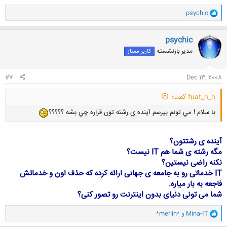
و
psychic
ا
ک
ن
psychic
ش
مدیر بازنشسته
کاربر ممتاز
ه
ا
:
#7
Dec 13, 2008
fuat_h_h گفت:
با سلام ! مي تونم بپرسم آينده ي رشته تون قراره چي بشه ؟؟؟؟؟
آینده ی رشتتون؟
مگه رشته ی شما هم IT نیست؟
نکنه راضی نیستین؟
IT خدماتی رو به جامعه ی جهانی ارائه کرده که حذف اون و خدماتش
فاجعه به بار میاره.
شما می تونی دنیای بدون اینترنت رو تصور کنی؟
و
Mina-IT
و
*merlin*
ا