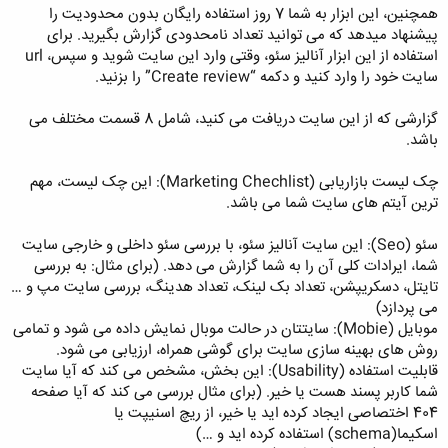
همچنین، این ابزار به شما 7 روز استفاده رایگان بدون محدودیت را
پیشنهاد میدهد که می توانید تعداد نامحدودی گزارش بگیرید. برای
استفاده از این ابزار آنالیز سئو، وقتی وارد این سایت شوید و سپس، url
سایت خود را وارد کنید و دکمه “Create review” را بزنید.
گزارشی که از این سایت دریافت می کنید، شامل 8 قسمت مختلف می
باشد.
چک لیست بازاریابی (Marketing Chechlist): این چک لیست، مهم
ترین آیتم های سایت شما می باشد.
سئو (Seo): این سایت آنالیز سئو، با بررسی سئو داخلی و خارجی سایت
شما، ایرادات کلی آن را به شما گزارش می دهد. (برای مثال: به بررسی
تایتل، دسکریپشن، تعداد بک لینک، تعداد هدینگ، بررسی سایت مپ و …
می پردازد)
موبایل (Mobie): سایتتان در حالت موبال نمایش داده می شود و تمامی
روش های بهینه سازی سایت برای گوشی همراه، ارزیابی می شود.
قابلیت استفاده (Usability): این بخش، مشخص می کند که آیا سایت
شما کاربر پسند هست یا خیر. (برای مثال بررسی می کند که آیا صفحه
404 اختصاصی ایجاد کرده اید یا خیر، از ریچ اسنیپت یا
اسکیما(schema) استفاده کرده اید و …)