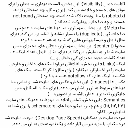
قابلیت دیدن (Visibility): این بخش، قسمت دیداری سایتتان را برای
موتور های جستجو خلاصه می کند. (برای مثال، چه صفحاتی توسط
robots.txt یا متا روبوت بلاک شده است، چه صفحاتی not found
هستند و چه صفحاتی ریدایرکت شده اند.)
متا (Meta): این بخش، مهم ترین متا دیتا های سایت و همچنین
صفحات کپی (duplicate) یا بسیار مشابه را شناسایی می کند. (برای
مثال تایتل و دیسکریپشن هایی که شبیه به هم هستند و غیره)
محتوا (content): این بخش، مهم ترین ویژگی های محتوای متنی
سایت شما را به نمایش می گذارد. (برای مثال، تایتل، تعداد لینک ها،
تعداد کلمات، وجود محتوای کپی داخلی و …)
لینک (Links): این بخش، اطلاعاتی درباره لینک های داخلی و خارجی
سایت را در اختیارتان میگذارد (برای مثال: انکر تکست، لینک های
شکسته، لینک هایی که nofollow هستند و غیره )
عکس ها (Images): این بخش، عکس های سایت شما و تمامی متا
دیتاهای مربوط به آن را نشان می دهد. (برای مثال: نام فایل، متن
جایگزین تصویر یا همان Alt، سایز تصویر و …)
Semantics : این بخش، تمامی اطلاعات مربوط به هدینگ های سایت
(h1, h2, h3) و هم چنین میکرو دیتا های schema.org را بری شما به
نمایش می گذارد.
سرعت سایت در دسکتاپ (Desktop Page Speed): سرعت سایت شما
در دسکتاپ را مورد بررسی قرار داده و یک نمره عددی به آن می دهد.