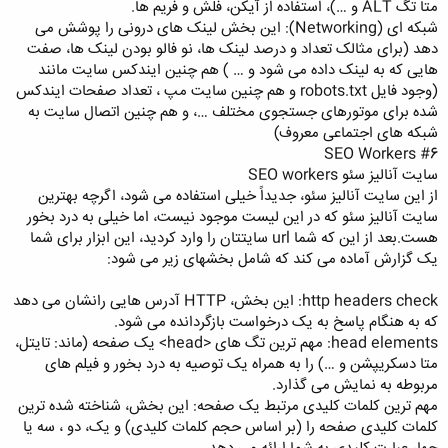
متا تگ ALT و …)، استفاده از آیکن، فلش و فریم ها.
شبکه ای (Networking): این بخش لینک های درونی را پوشش می
دهد (برای مثالک تعداد و درصد لینک ها، نو فالو بودن لینک ها، صفت
هایی که به لینک داده می شود و … ) هم چنین ایندکس سایت مانند
(وجود فایل robots.txt و هم چنین سایت مپ ، تعداد صفحات ایندکس
شده برای موتورهای جستجوی مختلف …، و هم چنین اتصال سایت به
شبکه های اجتماعی معروف)
#6 SEO Workers
سایت آنالیز سئو SEO workers
از این سایت آنالیز سئو، جدیداً خیلی استفاده می شود، اگرچه بهترین
سایت آنالیز سئو که در این لیست موجود نیست، اما خیلی به درد بخور
هست.بعد از این که شما url سایتتان را وارد کردید، این ابزار برای شما
یک گزارش آماده می کند که شامل بخشهای زیر می شود:
http headers check: این بخش، HTTP آدرس هایی رانشان می دهد
که به هنگام پاسخ به یک درخواست بازگردانده می شود.
head elements: مهم ترین تگ های <head> یک صفحه (ماند: تایتل،
متا دسکریپشن و …) را به همراه یک توصیه به درد بخور و فیلم های
مربوطه به نمایش می گذارد.
مهم ترین کلمات کلیدی مرتبط یک صفحه: این بخش، شناخته شده ترین
کلمات کلیدی صفحه را (بر اساس حجم کلمات کلیدی) و یک، دو ، سه یا