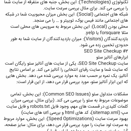
تکنولوژی (Technologies): این بخش، جنبه های متفرقه از سایت شما
را بررسی می کند. برای مثال بررسی سرعت سایت.
شبکه های اجتماعی (Social): این بخش میزان محبوبیت شما در شبکه
های اجتماعی مانند فیس بوک، توییتر و … را می سنجد.
محلی بودن (Local): این بخش مربوط به سرویس های محلی است
مثلا forsquare یا yelp.
بازدیدکنندگان (Visitors): میزان بازدیدکنندگان از سایت شما به طور
حدودی تخمین زده می شود.
#2 SEO Site Checkup
ابزارهای آنالیز سئو
سایت SEO Site Checkup، یکی از سایت های آنالیز سئو رایگان است
که سایت شما و سایت رقبای انتخابی را آنالیز می کند. بر اساس نتایج
آنالیز، یک نمره بر حسب عدد به موارد بررسی شده می دهد. بخش هایی
که این ابزار آنالیز سئو، مورد بررسی قرار می دهد، از این قرار است:
مشکلات متداول سئو (Common SEO Issues): این بخش، تمامی
موضوعات مربوط به سئو را بررسی می کند. (برای مثال، بررسی میزان
کلمات کلیدی در قسمت های مهم، وجود فایل robots.txt و فایل سایت
مپ (sitemap.xml)، کد های html و بررسی url های سایت)
بهبود سرعت سایت (Speed Optimizations): این بخش، موارد مربوط
به سرعت لود سایت را مورد بررسی قرار می دهد، برای مثال: سایز صفحه،