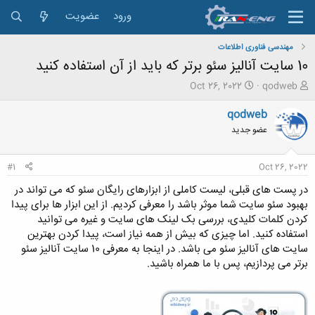
ورود
عضویت
مهندسی فناوری اطلاعات
10 سایت آنالیز سئو برتر که باید از آن استفاده کنید
ش
ت
Oct 26, 2022
qodweb
ر
ا
و
ر
qodweb
ع
ی
عضو جدید
ک
خ
ن
ش
ن
ر
#1
Oct 26, 2022
د
و
ه
ع
در پست های قبلی، لیست کاملی از ابزارهای رایگان سئو که می تواند در
م
بهبود سئو سایت شما موثر باشد را معرفی کردیم. از این ابزار ها برای پیدا
و
کردن کلمات کلیدی، بررسی بک لینک های سایت و غیره می توانید
ض
استفاده کنید. اما چیزی که بیش از همه نیاز است، پیدا کردن بهترین
و
سایت های آنالیز سئو می باشد. در اینجا به معرفی 10 سایت آنالیز سئو
ع
برتر می پردازیم، پس با ما همراه باشید.