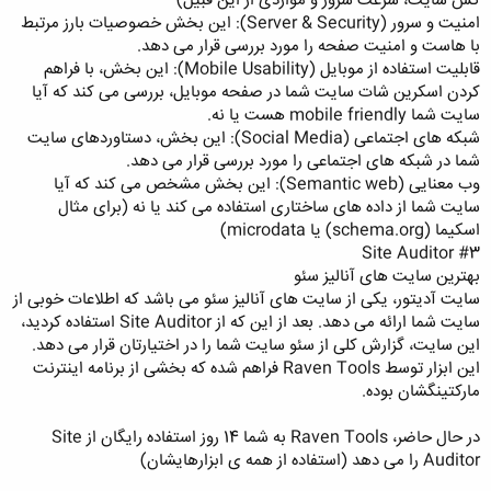
کَش سایت، سرعت سرور و مواردی از این قبیل)
امنیت و سرور (Server & Security): این بخش خصوصیات بارز مرتبط
با هاست و امنیت صفحه را مورد بررسی قرار می دهد.
قابلیت استفاده از موبایل (Mobile Usability): این بخش، با فراهم
کردن اسکرین شات سایت شما در صفحه موبایل، بررسی می کند که آیا
سایت شما mobile friendly هست یا نه.
شبکه های اجتماعی (Social Media): این بخش، دستاوردهای سایت
شما در شبکه های اجتماعی را مورد بررسی قرار می دهد.
وب معنایی (Semantic web): این بخش مشخص می کند که آیا
سایت شما از داده های ساختاری استفاده می کند یا نه (برای مثال
اسکیما (schema.org) یا microdata)
#3 Site Auditor
بهترین سایت های آنالیز سئو
سایت آدیتور، یکی از سایت های آنالیز سئو می باشد که اطلاعات خوبی از
سایت شما ارائه می دهد. بعد از این که از Site Auditor استفاده کردید،
این سایت، گزارش کلی از سئو سایت شما را در اختیارتان قرار می دهد.
این ابزار توسط Raven Tools فراهم شده که بخشی از برنامه اینترنت
مارکتینگشان بوده.
در حال حاضر، Raven Tools به شما 14 روز استفاده رایگان از Site
Auditor را می دهد (استفاده از همه ی ابزارهایشان)