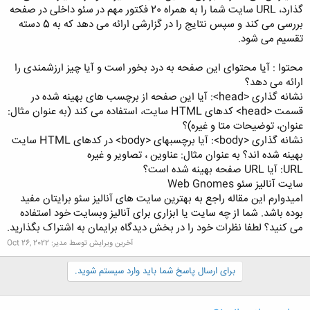
گذارد، URL سایت شما را به همراه 20 فکتور مهم در سئو داخلی در صفحه
بررسی می کند و سپس نتایج را در گزارشی ارائه می دهد که به 5 دسته
تقسیم می شود.
محتوا : آیا محتوای این صفحه به درد بخور است و آیا چیز ارزشمندی را
ارائه می دهد؟
نشانه گذاری <head>: آیا این صفحه از برچسب های بهینه شده در
قسمت <head> کدهای HTML سایت، استفاده می کند (به عنوان مثال:
عنوان، توضیحات متا و غیره)؟
نشانه گذاری <body>: آیا برچسبهای <body> در کدهای HTML سایت
بهینه شده اند؟ به عنوان مثال: عناوین ، تصاویر و غیره
URL: آیا URL صفحه بهینه شده است؟
سایت آنالیز سئو Web Gnomes
امیدوارم این مقاله راجع به بهترین سایت های آنالیز سئو برایتان مفید
بوده باشد. شما از چه سایت یا ابزاری برای آنالیز وبسایت خود استفاده
می کنید؟ لطفا نظرات خود را در بخش دیدگاه برایمان به اشتراک بگذارید.
آخرین ویرایش توسط مدیر:
Oct 26, 2022
برای ارسال پاسخ شما باید وارد سیستم شوید.