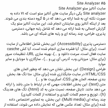
#5 Site Analyzer
سایت آنالیز سئو Site Analyzer
Site analyzer یکی دیگر سایت های آنالیز سئو است که 71 داده به
صورت نکته ای به شما ارائه می دهد که در 5 گروه دسته بندی می شوند.
بعد از اینکه آنالیز روی سایتتان انجام شد، این سایت آنالیز سئو یک
گزارش اجمالی به شما ارائه می دهد که شامل رتبه جهانی، دسترسی
پذیری، طراحی، چند رسانه ای و رتبه های شبکه ای می باشد.
دسترسی پذیری (Accessibility): این بخش شامل اطلاعاتی از سایت
است. (برای مثال: آیا فشرده سازی انجام شده است، آیا کش casche
سایت فعال است، سرعت دانلود و …)، بهینه سازی URL، تنظیمات سرور
(برای مثال: میزبانی وب، آدرس آی پی و …) ، سازگازی با موبایل و سایر
موارد
طراحی (Design): این بخش نشان می دهد که چطور المان های
HTML/CSS در سایت جایگذاری شده (برای مثال: متا تگ ها، بخش
بندی صفحه، المان های CSS، اسکریپت ها و …)
متن (text): این بخش اطلاعات مهمی که در ارتباط با متن باشد را ارائه
می دهد مانند: تایتل صفحه، نسبت متن به کد (html)، تگ های هدینگ
(h) ، توزیع و حجم کلمات کلیدی و استفاده از کلمات کلیدی)
چند رسانه ای (Multi media): این بخش، به تصاویر اختصاص داده
شده (برای مثال: تعداد عکس هایی که نمایش داده می شوند، استفاده از