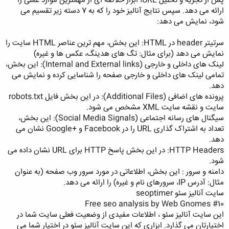
پس از تجزیه و تحلیل URL، ابزار خلاصه ای از مهمترین موارد عملی را
ارائه می دهد. سپس نتایج آنالیز خود را که به 7 دسته زیر تقسیم می
شود، نمایش می دهد:
سرتیتر header در HTML: این بخش، مهم ترین عناصر HTML سایت را
نمایش می دهد (برای مثال: تگ های هدینگ، عکس ها و غیره)
لینک های داخلی و خارجی (Internal and External links): این بخش،
تمامی لینک های داخلی و خارجی صفحه را شناسایی کرده و نمایش می
دهد.
پرونده های اضافی (Additional Files): در این بخش فایل robots.txt
سایت و نقشه سایت XML مشخص می شود.
سیگنال های رسانه اجتماعی (Social Media Signals): این بخش،
تعداد به اشتراک گذاری URL را در Facebook و +Google نشان می
دهد.
HTTP Headers: در این بخش پاسخ HTTP برای URL نشان داده می
شود.
دامنه و سرور : این بخش، اطلاعاتی در مورد سرور وب صفحه (به عنوان
مثال: آدرس IP، سرورهای نام و غیره) را ارائه می دهد.
سایت آنالیز سئو seoptimer
#10 Free seo analysis by Web Gnomes
این سایت آنالیز سئو ، اطلاعات مفیدی از وضعیت فعلی سایت شما در
اختیارتان می گذارد. ابزاری که این سایت آنالیز سئو در اختیار شما می