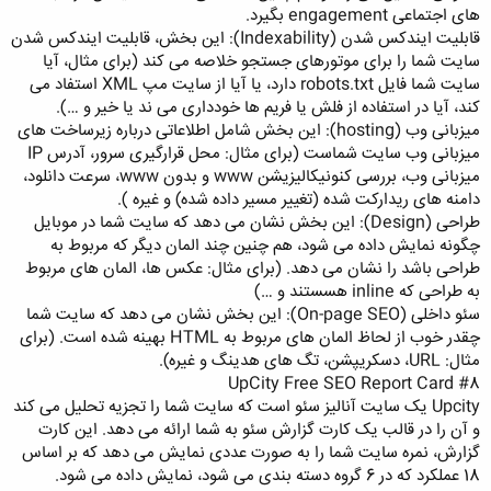
های اجتماعی engagement بگیرد.
قابلیت ایندکس شدن (Indexability): این بخش، قابلیت ایندکس شدن
سایت شما را برای موتورهای جستجو خلاصه می کند (برای مثال، آیا
سایت شما فایل robots.txt دارد، یا آیا از سایت مپ XML استفاد می
کند، آیا در استفاده از فلش یا فریم ها خودداری می ند یا خیر و …).
میزبانی وب (hosting): این بخش شامل اطلاعاتی درباره زیرساخت های
میزبانی وب سایت شماست (برای مثال: محل قرارگیری سرور، آدرس IP
میزبانی وب، بررسی کنونیکالیزیشن www و بدون www، سرعت دانلود،
دامنه های ریدارکت شده (تغییر مسیر داده شده) و غیره ).
طراحی (Design): این بخش نشان می دهد که سایت شما در موبایل
چگونه نمایش داده می شود، هم چنین چند المان دیگر که مربوط به
طراحی باشد را نشان می دهد. (برای مثال: عکس ها، المان های مربوط
به طراحی که inline هسستند و …)
سئو داخلی (On-page SEO): این بخش نشان می دهد که سایت شما
چقدر خوب از لحاظ المان های مربوط به HTML بهینه شده است. (برای
مثال: URL، دسکریپشن، تگ های هدینگ و غیره).
#8 UpCity Free SEO Report Card
Upcity یک سایت آنالیز سئو است که سایت شما را تجزیه تحلیل می کند
و آن را در قالب یک کارت گزارش سئو به شما ارائه می دهد. این کارت
گزارش، نمره سایت شما را به صورت عددی نمایش می دهد که بر اساس
18 عملکرد که در 6 گروه دسته بندی می شود، نمایش داده می شود.