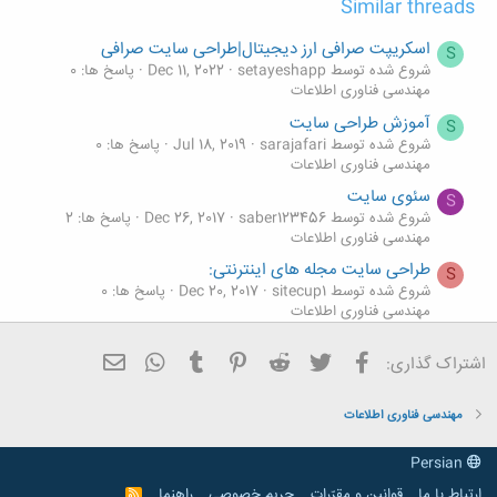
Similar threads
اسکریپت صرافی ارز دیجیتال|طراحی سایت صرافی
S
شروع شده توسط setayeshapp
Dec 11, 2022
پاسخ ها: 0
مهندسی فناوری اطلاعات
آموزش طراحی سایت
S
شروع شده توسط sarajafari
Jul 18, 2019
پاسخ ها: 0
مهندسی فناوری اطلاعات
سئوی سایت
S
شروع شده توسط saber123456
Dec 26, 2017
پاسخ ها: 2
مهندسی فناوری اطلاعات
طراحی سایت مجله های اینترنتی:
S
شروع شده توسط sitecup1
Dec 20, 2017
پاسخ ها: 0
مهندسی فناوری اطلاعات
بایدها و نبایدهای طراحی سایت
M
فیسبوک
تویتر
Reddit
Pinterest
Tumblr
ایمیل
WhatsApp
اشتراک گذاری:
شروع شده توسط mohi72
Dec 7, 2017
پاسخ ها: 0
مهندسی فناوری اطلاعات
مهندسی فناوری اطلاعات
Persian
ارتباط با ما
قوانین و مقرّرات
حریم خصوصی
راهنما
R