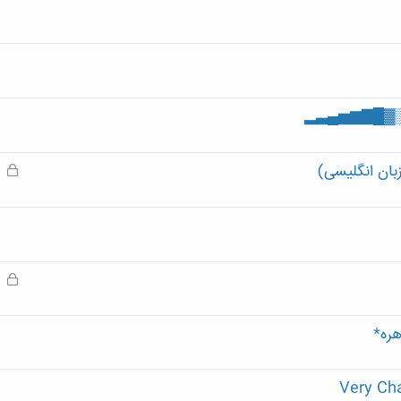
بان انگلیسی)
ق
ف
ل
ش
د
ه
ق
ف
ل
هره*
ش
د
ه
Very Cha