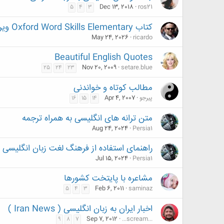
Dec 13, 2018
ros21
5
4
3
کتاب Oxford Word Skills Elementary ویرایش دوم
May 24, 2026
ricardo
Beautiful English Quotes
Nov 20, 2009
setare.blue
25
24
23
مطالب کوتاه و خواندنی
پیرجو
Apr 4, 2007
16
15
14
متن ترانه های انگلیسی به همراه ترجمه
Aug 24, 2024
Persia1
راهنمای استفاده از فرهنگ لغت زبان انگلیسی
Jul 15, 2024
Persia1
مشاعره با پایتخت کشورها
Feb 6, 2011
saminaz
5
4
3
اخبار ایران به زبان انگلیسی ( Iran News )
Sep 7, 2012
...scream...
9
8
7