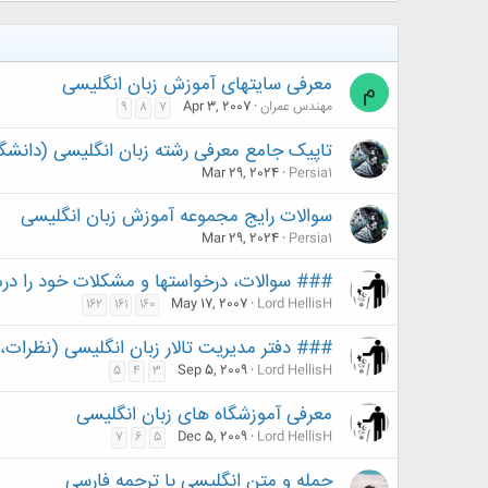
معرفی سایتهای آموزش زبان انگلیسی
م
مهندس عمران
Apr 3, 2007
9
8
7
تاپیک جامع معرفی رشته زبان انگلیسی (دانشگاه،
Mar 29, 2024
Persia1
سوالات رایج مجموعه آموزش زبان انگلیسی
Mar 29, 2024
Persia1
### سوالات، درخواستها و مشكلات خود را درم
May 17, 2007
Lord HellisH
162
161
160
### دفتر مدیریت تالار زبان انگلیسی (نظرات،
Sep 5, 2009
Lord HellisH
5
4
3
معرفی آموزشگاه های زبان انگلیسی
Dec 5, 2009
Lord HellisH
7
6
5
جمله و متن انگلیسی با ترجمه فارسی