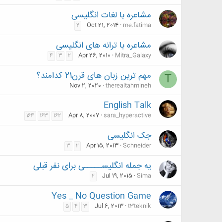
مشاعره با لغات انگلیسی
Oct 21, 2014
me.fatima
2
مشاعره با ترانه های انگلیسی
Apr 26, 2010
Mitra_Galaxy
4
3
2
مهم ترین زبان های قرن21 کدامند؟
T
Nov 2, 2020
therealtahmineh
English Talk
Apr 8, 2007
sara_hyperactive
164
163
162
جک انگلیسی
Apr 15, 2013
Schneider
3
2
یه جمله انگلیســـــی برای نفر قبلی
Jul 19, 2015
Sima
2
Yes _ No Question Game
Jul 6, 2013
t3teknik
5
4
3