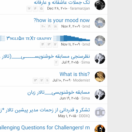
تک جملات عاشقانه و عارفانه
Dec 28, 2010
faramarzjan
17
16
15
how is your mood now?
Nov 6, 2009
bmd
20
19
18
▂▃▄▅▆▇█▓▒░ 3ɴɢʟɪ5ʜ ᴛᴇXᴛ ɢʀᴀᴘʜʏ ░▒▓█▇▆▅▄▃▂
Nov 11, 2009
bmd
14
13
12
نظرسنجی مسابقه خوشنویســـــی____(تالار ز
Jul 4, 2015
Sima
2
?What is this
Jul 10, 2009
Modernist
13
12
11
مسابقه خوشنویسی___تالار زبان
Jun 19, 2015
Sima
تشکر و قدردانی از زحمات مدیر پیشین تالار *ز
May 1, 2015
DDDIQ
llenging Questions for Challengers! m