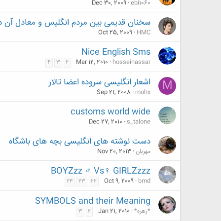
Dec 30, 2009
ebi1060
سخنان قدیمی بین مردم انگلیس و معادل آن د
Oct 25, 2009
HMC
Nice English Sms
Mar 12, 2010
hosseinassar
4
3
2
اشعار انگلیسی سروده اعضا تالار
M
Sep 21, 2008
mohx
customs world wide
Dec 27, 2010
s_talone
دست نوشته های انگلیسی بچه های باشگاه
مهربان
Nov 20, 2013
BOYZzz ♂ Vs♀ GIRLZzzz
Oct 9, 2009
bmd
24
23
22
SYMBOLS and their Meaning
*زهره*
Jan 21, 2010
3
2