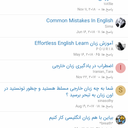
118file
پاسخ ها
0
Nov 11, 2018
Common Mistakes In English
Sima
پاسخ ها
11
Jun 16, 2018
آموزش زبان Effortless English Learn
P O U R I A
پاسخ ها
65
May 16, 2018
اضطراب در یادگیری زبان خارجی
I
Iranian_Tara
پاسخ ها
0
Nov 22, 2017
شما به چه زبان خارجی مسلط هستید و چطور تونستید در
S
اون زبان به تبحر برسید ؟
sinasolhy
پاسخ ها
18
Aug 19, 2017
بیاین با هم زبان انگلیسی کار کنیم
*breath*