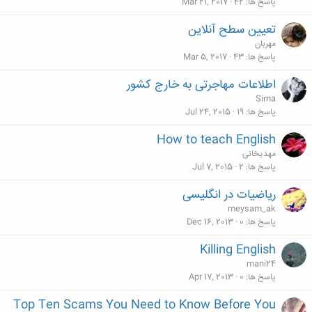
پاسخ ها
42
Mar 21, 2017
تعیین سطح آنلاین
مهربان
پاسخ ها
43
Mar 5, 2017
اطلاعات مهاجرتی به خارج کشور
Sima
پاسخ ها
19
Jul 24, 2015
How to teach English
مهدیخانی
پاسخ ها
2
Jul 7, 2015
ریاضیات در انگلیسی
meysam_ak
پاسخ ها
0
Dec 16, 2013
Killing English
mani24
پاسخ ها
0
Apr 17, 2013
Top Ten Scams You Need to Know Before You