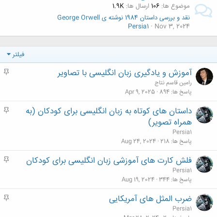
موضوع ها
106
ارسال ها
1.9K
نقد و بررسی داستان 1984 نوشته ی George Orwell
Persia1
Nov 3, 2024
فیلتر
آموزش و یادگیری زبان انگلیسی با تصاویر
م
ه
رامین قاسم نتاج
م
پاسخ ها
894
Apr 9, 2025
داستان های کوتاه به زبان انگلیسی برای کودکان (به
م
ه
همراه تصویر)
م
Persia1
پاسخ ها
218
Aug 24, 2024
فلش کارت های آموزشی زبان انگلیسی برای کودکان
م
ه
Persia1
م
پاسخ ها
344
Aug 19, 2024
ضرب المثل های آمریکایی
م
ه
Persia1