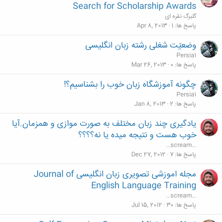
Search for Scholarship Awards
گلبرگ نقره ای
پاسخ ها
1
Apr 8, 2013
وضعیّت شغلی رشته زبان انگلیسی
Persia1
پاسخ ها
0
Mar 26, 2013
چگونه آموزشگاه زبان خوب را بشناسیم؟!
Persia1
پاسخ ها
2
Jan 8, 2013
یادگیری چند زبان مختلف به صورت موازی و همزمان.آیا
خوب هست و نتیجه میده یا نه؟؟؟؟
...scream...
پاسخ ها
7
Dec 27, 2012
مجله اموزشی تصویری زبان انگلیسی Journal of
English Language Training
...scream...
پاسخ ها
30
Jul 15, 2012