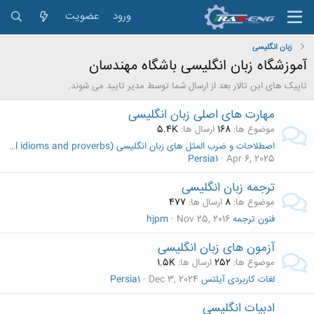
ورود
عضویت
زبان انگلیسی
آموزشگاه زبان انگلیسی باشگاه مهندسان
تاپیک های این تالار بعد از ارسال شما توسط مدیر تایید می شوند.
مهارت های اصلی زبان انگلیسی
موضوع ها
168
ارسال ها
5.4K
اصطلاحات و ضرب المثل های زبان انگلیسی (useful idioms and proverbs)
Persia1
Apr 6, 2025
ترجمه زبان انگلیسی
موضوع ها
8
ارسال ها
477
فنون ترجمه
Nov 25, 2016
hjpm
آزمون های زبان انگلیسی
موضوع ها
252
ارسال ها
1.5K
لغات کاربردی آیلتس
Dec 3, 2024
Persia1
ادبیات انگلیسی