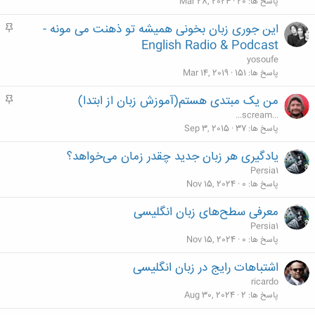
م
پاسخ ها
20
Mar 28, 2024
این جوری زبان بخونی همیشه تو ذهنت می مونه -
م
ه
English Radio & Podcast
م
yosoufe
پاسخ ها
151
Mar 14, 2019
من یک مبتدی هستم(آموزش زبان از ابتدا)
م
ه
...scream...
م
پاسخ ها
37
Sep 3, 2015
یادگیری هر زبان جدید چقدر زمان می‌خواهد؟
Persia1
پاسخ ها
0
Nov 15, 2024
معرفی سطح‌های زبان انگلیسی
Persia1
پاسخ ها
0
Nov 15, 2024
اشتباهات رایج در زبان انگلیسی
ricardo
پاسخ ها
2
Aug 30, 2024