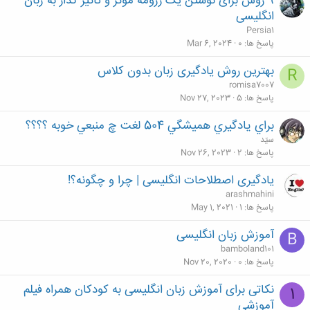
9 روش برای نوشتن یک رزومه موثر و تاثیر گذار به زبان
انگلیسی
Persia1
پاسخ ها
0
Mar 6, 2024
بهترین روش یادگیری زبان بدون کلاس
R
romisa7007
پاسخ ها
5
Nov 27, 2023
براي يادگيري هميشگي 504 لغت چ منبعي خوبه ؟؟؟؟
سیّد
پاسخ ها
2
Nov 26, 2023
یادگیری اصطلاحات انگلیسی | چرا و چگونه؟!
arashmahini
پاسخ ها
1
May 1, 2021
آموزش زبان انگلیسی
B
bamboland101
پاسخ ها
0
Nov 20, 2020
نکاتی برای آموزش زبان انگلیسی به کودکان همراه فیلم
1
آموزشی