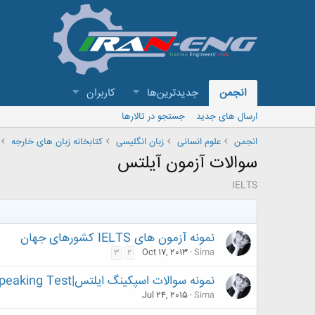
انجمن
جدیدترین‌ها
کاربران
ارسال های جدید
جستجو در تالارها
انجمن
علوم انسانی
زبان انگلیسی
کتابخانه زبان های خارجه
سوالات آزمون آیلتس
IELTS
نمونه آزمون های IELTS کشورهای جهان
Oct 17, 2013
Sima
3
2
نمونه سوالات اسپکینگ ایلتس|Ilets speaking Test
Jul 24, 2015
Sima