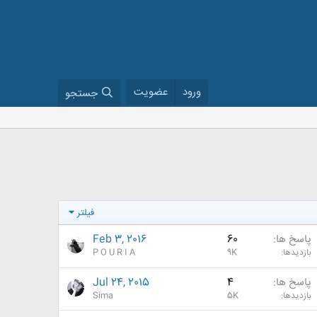
ورود
عضویت
جستجو
فیلتر
پاسخ ها
60
Feb 3, 2016
بازدیدها
9K
P O U R I A
پاسخ ها
4
Jul 24, 2015
بازدیدها
5K
Sima