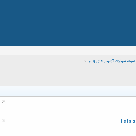
نمونه سوالات آزمون های زبان
م
ه
م
م
ه
م