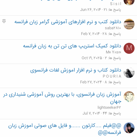
ه
S i s i l
م
پاسخ ها
21
Jun 26, 2014
دانلود کتب و نرم افزارهای آموزشی گرامر زبان فرانسه
م
ه
saba2810
م
پاسخ ها
28
Feb 7, 2014
دانلود کمیک استریپ های تن تن به زبان فرانسه
M
Mʀ Yᴀsɪɴ
پاسخ ها
2
Oct 19, 2025
دانلود کتاب و نرم افزار اموزش لغات فرانسوی
P O U R I A
پاسخ ها
8
Feb 27, 2024
آموزش زبان فرانسوی، با بهترین روش آموزشی شنیداری در
جهان
lightseeker62
پاسخ ها
44
Jul 7, 2014
@@فیلم ....کارتون ......و فایل های صوتی اموزش زبان
فرانسه@@