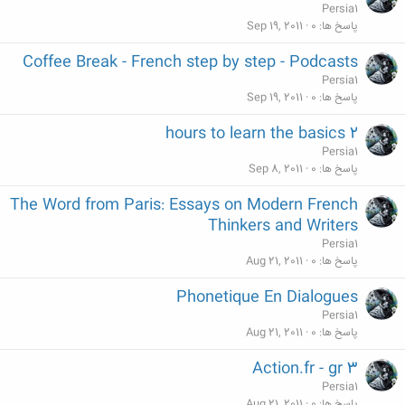
Persia1
پاسخ ها
0
Sep 19, 2011
Coffee Break - French step by step - Podcasts
Persia1
پاسخ ها
0
Sep 19, 2011
2 hours to learn the basics
Persia1
پاسخ ها
0
Sep 8, 2011
The Word from Paris: Essays on Modern French
Thinkers and Writers
Persia1
پاسخ ها
0
Aug 21, 2011
Phonetique En Dialogues
Persia1
پاسخ ها
0
Aug 21, 2011
Action.fr - gr 3
Persia1
پاسخ ها
0
Aug 21, 2011