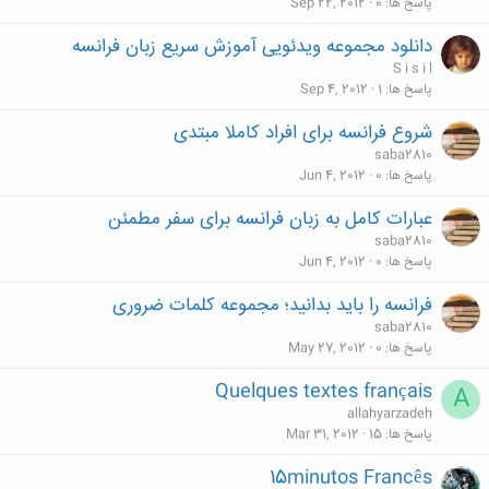
پاسخ ها
0
Sep 22, 2012
دانلود مجموعه ویدئویی آموزش سریع زبان فرانسه
S i s i l
پاسخ ها
1
Sep 4, 2012
شروع فرانسه برای افراد کاملا مبتدی
saba2810
پاسخ ها
0
Jun 4, 2012
عبارات کامل به زبان فرانسه برای سفر مطمئن
saba2810
پاسخ ها
0
Jun 4, 2012
فرانسه را باید بدانید؛ مجموعه کلمات ضروری
saba2810
پاسخ ها
0
May 27, 2012
Quelques textes français
A
allahyarzadeh
پاسخ ها
15
Mar 31, 2012
15minutos Francês