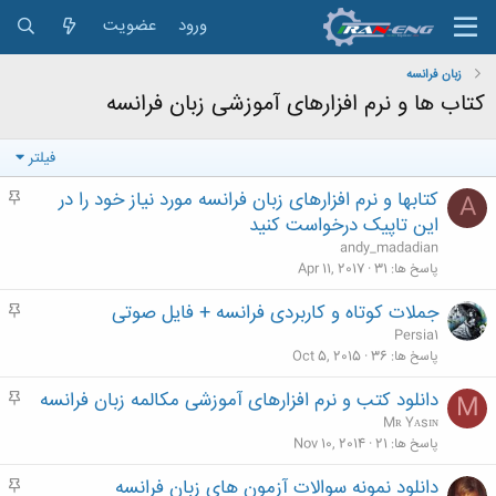
ورود
عضویت
زبان فرانسه
کتاب ها و نرم افزارهای آموزشی زبان فرانسه
فیلتر
کتابها و نرم افزارهای زبان فرانسه مورد نیاز خود را در
م
A
ه
این تاپیک درخواست کنید
م
andy_madadian
پاسخ ها
31
Apr 11, 2017
جملات کوتاه و کاربردی فرانسه + فایل صوتی
م
ه
Persia1
م
پاسخ ها
36
Oct 5, 2015
دانلود کتب و نرم افزارهای آموزشی مکالمه زبان فرانسه
م
M
ه
Mʀ Yᴀsɪɴ
م
پاسخ ها
21
Nov 10, 2014
دانلود نمونه سوالات آزمون های زبان فرانسه
م