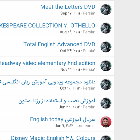
Meet the Letters DVD
Sep 17, 2011
Persia1
KESPEARE COLLECTION 7. OTHELLO
Aug 29, 2011
Persia1
Total English Advanced DVD
Oct 24, 2011
Persia1
Headway video elementary 2nd edition
Nov 14, 2011
Persia1
دانلود مجموعه ویدویی آموزش زبان انگلیسی تجارت  of English
Oct 16, 2012
Persia1
آموزش نصب و استفاده از رزتا استون
Jun 22, 2012
Persia1
سریال آموزشی English today
Jun 9, 2012
...scream...
Disney Magic English 38. Colours