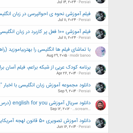
Jul 14, 2024
Persia1
فیلم آموزشی نحوه ی احوالپرسی در زبان انگلی
Jul 11, 2024
Persia1
فیلم آموزشی 100 فعل پر کاربرد در زبان انگلیسی به همراه تلفظ و معنی
Jul 11, 2024
Persia1
با تماشای فیلم ها انگلیسی را بهتربیاموزید (را
Aug 29, 2015
modir banoo
برنامه کودک عربی از شبکه براعم، فیلم آسان بر
Apr 26, 2014
Persia1
دانلود مجموعه آموزش زبان انگلیسی با اخبار "Words in the News"
Sep 9, 2014
Persia1
دانلود سریال آموزشی english for you (درس به درس)
Sep 12, 2012
...scream...
دانلود آموزش تصویری 50 قانون لهجه آمریکایی (سطح پیشرفته)
Jun 16, 2014
Persia1