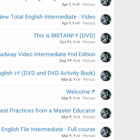
Apr 9, 2012
Persia1
New Total English Intermediate : Video
Apr 9, 2012
Persia1
This is BRITAIN! 2 (DVD)
Oct 30, 2011
Persia1
adway Video Intermediate 2nd Edition
Sep 24, 2011
Persia1
nglish 1-2 (DVD and DVD Activity Book)
Mar 5, 2011
Persia1
Welcome 3
Mar 4, 2011
Persia1
Best Practices from a Master Educator
Mar 4, 2011
Persia1
English File Intermediate - Full course
Mar 4, 2011
Persia1