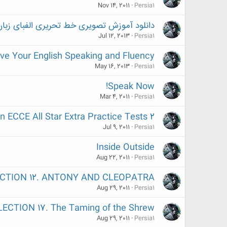
Nov 14, 2011
Persia1
دانلود آموزش تصویری خط تحریری الفبای زبان
Jul 12, 2013
Persia1
ve Your English Speaking and Fluency
May 16, 2013
Persia1
Speak Now!
Mar 4, 2011
Persia1
n ECCE All Star Extra Practice Tests 2
Jul 9, 2011
Persia1
Inside Outside
Aug 22, 2011
Persia1
CTION 12. ANTONY AND CLEOPATRA
Aug 29, 2011
Persia1
CTION 17. The Taming of the Shrew
Aug 29, 2011
Persia1