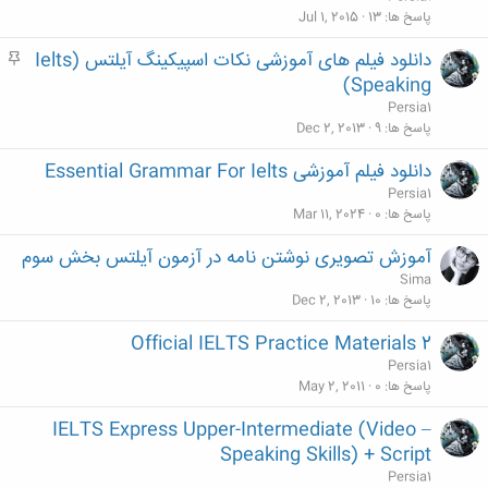
پاسخ ها
13
Jul 1, 2015
دانلود فیلم های آموزشی نکات اسپیکینگ آیلتس (Ielts
م
ه
Speaking)
م
Persia1
پاسخ ها
9
Dec 2, 2013
دانلود فیلم آموزشی Essential Grammar For Ielts
Persia1
پاسخ ها
0
Mar 11, 2024
آموزش تصویری نوشتن نامه در آزمون آیلتس بخش سوم
Sima
پاسخ ها
10
Dec 2, 2013
Official IELTS Practice Materials 2
Persia1
پاسخ ها
0
May 2, 2011
IELTS Express Upper-Intermediate (Video –
Speaking Skills) + Script
Persia1