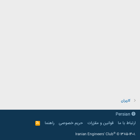
کاربران
Persian
ارتباط با ما
قوانین و مقرّرات
حریم خصوصی
راهنما
R
S
S
®
Iranian Engineers' Club
© 1385-1401.