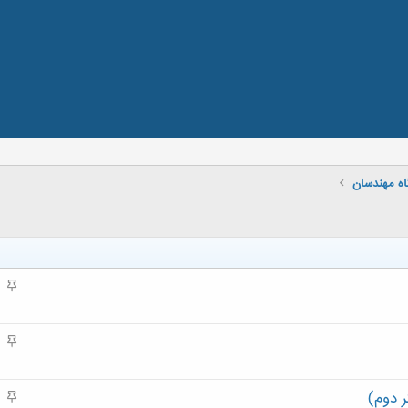
اه مهندسان
م
ه
م
م
ه
م
 دوم)
م