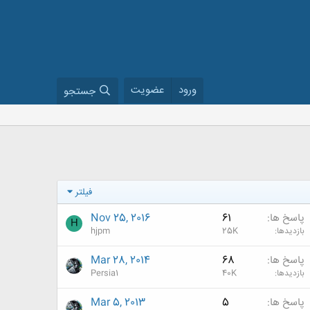
ورود
عضویت
جستجو
فیلتر
پاسخ ها
61
Nov 25, 2016
H
بازدیدها
25K
hjpm
پاسخ ها
68
Mar 28, 2014
بازدیدها
40K
Persia1
پاسخ ها
5
Mar 5, 2013