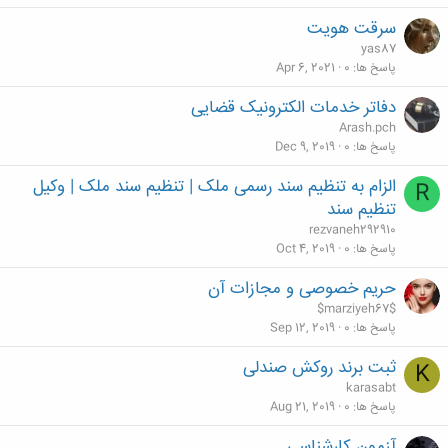
سرقت هویت
yas87
پاسخ ها
0
Apr 6, 2021
دفاتر خدمات الکترونیک قضایی
Arash.pch
پاسخ ها
0
Dec 9, 2019
الزام به تنظیم سند رسمی ملک | تنظیم سند ملک | وکیل
R
تنظیم سند
rezvaneh292910
پاسخ ها
0
Oct 4, 2019
حریم خصوصی و مجازات آن
$marziyeh67$
پاسخ ها
0
Sep 12, 2019
ثبت برند روکش صندلی
K
karasabt
پاسخ ها
0
Aug 21, 2019
آزمون کارشناسی