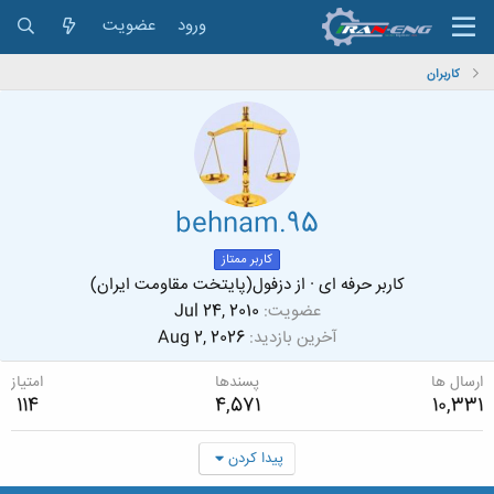
ورود
عضویت
کاربران
behnam.95
کاربر ممتاز
کاربر حرفه ای
·
از
دزفول(پايتخت مقاومت ايران)
عضویت
Jul 24, 2010
آخرین بازدید
Aug 2, 2026
ارسال ها
پسندها
امتیاز
114
4,571
10,331
پیدا کردن