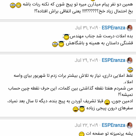
همین دو نفر پیام میذارن میره تو پیج شون که نکنه ربات باشه
‌بخ احتمال زیاد خخ؟؟؟؟؟؟!!! یعنی اتفاقی براش افتاده؟!
Jul 31, 2019
ESPEranza
بده املات درست ‌‌شد جناب مهندس
قشنگی داستان به همینه و باشگاهش
Jul 29, 2019
ESPEranza
غلط املایی داری، نیاز به تلاش بیشتر برات زدم تا شهریور بیای واسه
املاء.
من شمردم هفتا نقطه گذاشتی بین کلمات، این حرف نقطه چین حساب
نمیشه؟!
ادمین جون،
قبلا تشریف آوردن به پیج بنده، دیگه تا سال بعد نمیاد،
سفرهای درون پیجی زیاده
Jul 22, 2019
ESPEranza
پشه پرنمیزنه تو صفحه ات