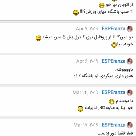
از اتوبان بیا خو
4 صب باشگاه میای ورزش؟!!!
Apr 7, 2019
ESPEranza
دو مین؟! تا از پروفایل بری کنترل پنل 5 مین میشه
خوبه. بیا
Apr 6, 2019
ESPEranza
باووووشه.
هنوز داری میگردی تو باشگاه ؟!! :
Mar 24, 2019
ESPEranza
با دوستام
خو اینا به علاوه تالار ادبیات
Mar 17, 2019
ESPEranza
فعلا فقط دور زدیم...