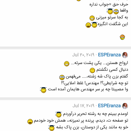
حرف حق =جواب نداره
واقعا
به کجا سرتو میزنی
این شگفت انگیزه
Jul 20, 2019
ESPEranza
ارواح هستن... یکی پشت سرته...
دنبال کسی نگشتم
گفتم بزن پاک شه زشته،.... می‌فهمن
تو چه شرایطی؟! مهندس! غلط املایی؟!
وا مصیبتا چه بر سر مهندس هایمان آمده است
Jul 17, 2019
ESPEranza
اومدم ببینم چه به رشته تحریر درآوردم
تو صفحه ت، دیدم، پرنده پر نمیزنه،، همش خود خودمم
خو به مانند یکی از دوستان، بزن پاک بشه