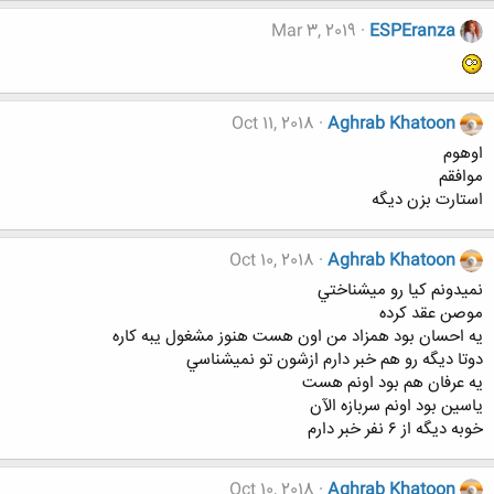
Mar 3, 2019
ESPEranza
Oct 11, 2018
Aghrab Khatoon
اوهوم
موافقم
استارت بزن ديگه
Oct 10, 2018
Aghrab Khatoon
نميدونم كيا رو ميشناختي
موصن عقد كرده
يه احسان بود همزاد من اون هست هنوز مشغول يبه كاره
دوتا ديگه رو هم خبر دارم ازشون تو نميشناسي
يه عرفان هم بود اونم هست
ياسين بود اونم سربازه الآن
خوبه ديگه از ٦ نفر خبر دارم
Oct 10, 2018
Aghrab Khatoon