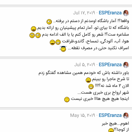
Jul 17, 2019
ESPEranza
واقعا؟! آمار باشگاه اومدنم از دستم در برفته..
باشگاه که تا بیای تو، آمار تمام پیشینیان رو ارائه بدیم
مشاعره ست؟! شعر رو کامل کنم یا با الف ادامه بدم
هوا، آب، آلودگی، تمساح، گاندو،ظرافت
اسراف نکنید حتی در مصرف نقطه...
Jul 5, 2019
ESPEranza
باور داشته باش که خودمم همین مشاهده گفتگو زدم
تا شرح ماجرا رو ببینم
الان 2 ماه شد نه؟!!!
شهر ارواح بری خبری هست...
اینجا هیچ هیچ هااا خبری نیست
May 15, 2019
ESPEranza
اهوم...هیچ خبر
از کوجا؟!