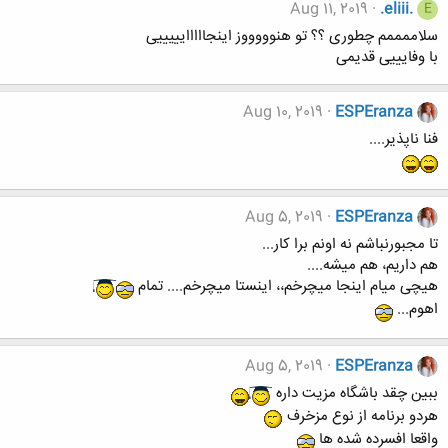
Aug 11, 2019
.eliii.
E
سلاممممم چطوری ؟؟ تو هنوووووز اینجااااایییییی
با وفایییی قدیمی
Aug 10, 2019
ESPEranza
فنا ناپذیر....
Aug 5, 2019
ESPEranza
تا مجبورنباشم نه اونم برا کار...
هم داریم، هم میشه....
هیچی میام اینجا میچرخم،، اینستا میچرخم.... تمام
اهوم...
Aug 5, 2019
ESPEranza
ببین چقد باشگاه مزیت داره
هردو برنامه از نوع مزخرف
واقعا افسرده شده ها