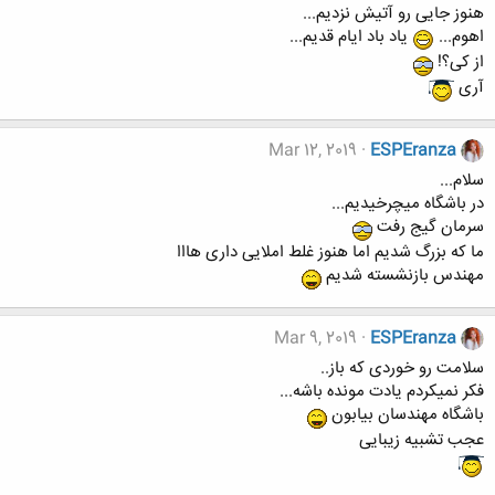
هنوز جایی رو آتیش نزدیم...
اهوم...
یاد باد ایام قدیم...
از کی؟!
آری
Mar 12, 2019
ESPEranza
سلام...
در باشگاه میچرخیدیم...
سرمان گیج رفت
ما که بزرگ شدیم اما هنوز غلط املایی داری هااا
مهندس بازنشسته شدیم
Mar 9, 2019
ESPEranza
سلامت رو خوردی که باز..
فکر نمیکردم یادت مونده باشه...
باشگاه مهندسان بیابون
عجب تشبیه زیبایی