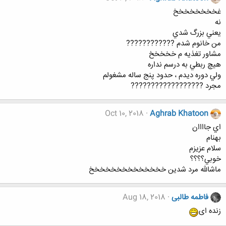
غخخخخخخخخ
نه
يعني بزرگ شدي
من خانوم شدم ????????????
مشاور تغذيه م خخخخخ
هيچ ربطي به درسم نداره
ولي دوره ديدم ، حدود پنج ساله مشغولم
مجرد ??????????????????
Oct 10, 2018
Aghrab Khatoon
اي جاااان
بهنام
سلام عزيزم
خوبي؟؟؟؟
ماشالله مرد شدين خخخخخخخخخخخخخخ
فاطمه طالبی
Aug 18, 2018
زنده ای