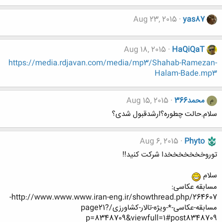
Aug 23, 2015
yas87
Aug 18, 2015
HaQiQaT
https://media.rdjavan.com/media/mp3/Shahab-Ramezan-
Halam-Bade.mp3
محمد366
Aug 15, 2015
م
سلام.حالت چطوره؟ارشدقبول شدی؟
Aug 6, 2015
Phyto
توروخخخخخخخدا شرکت کنید!!
سلام
مسابقه عکاسی:
http://www.www.www.iran-eng.ir/showthread.php/264607-
مسابقه-عکاسی-*-ویژه-تالار-کشاورزی/page21?
p=8348709&viewfull=1#post8348709