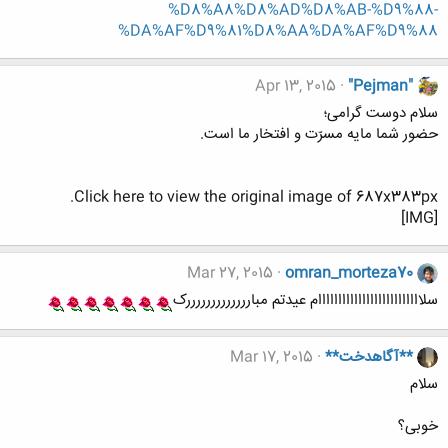
%D8%A8%D8%AD%D8%AB-%D9%88-
%DA%AF%D9%81%D8%AA%DA%AF%D9%88
Apr 13, 2015
"Pejman"
سلام دوست گرامی؛
حضور شما مایه مسرّت و افتخار ما است.
Click here to view the original image of 687x383px.
[IMG]
Mar 27, 2015
omran_morteza70
سلاااااااااااااااااااااااااام عیدتم مبارررررررررررررک
**آگاهدخت**
Mar 17, 2015
سلام
خوبی؟