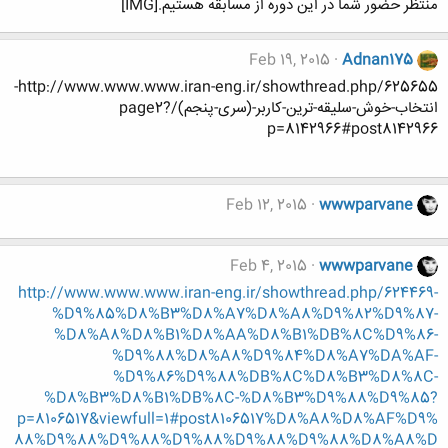
منتظر حضور شما در این دوره از مسابقه هستیم.[IMG]
Feb 19, 2015
Adnan175
http://www.www.www.iran-eng.ir/showthread.php/625655-
انتخاب-خوش-سلیقه-ترین-کاربر-(سری-پنجم)/page2?
p=8142966#post8142966
Feb 12, 2015
wwwparvane
Feb 4, 2015
wwwparvane
http://www.www.www.iran-eng.ir/showthread.php/624469-
%D9%85%D8%B3%D8%A7%D8%A8%D9%82%D9%87-
%D8%A8%D8%B1%D8%AA%D8%B1%DB%8C%D9%86-
%D9%88%D8%A8%D9%84%D8%A7%DA%AF-
%D9%86%D9%88%DB%8C%D8%B3%D8%8C-
%D8%B3%D8%B1%DB%8C-%D8%B3%D9%88%D9%85?
p=8106517&viewfull=1#post8106517%D8%A8%D8%AF%D9%
88%D9%88%D9%88%D9%88%D9%88%D9%88%D8%A8%D