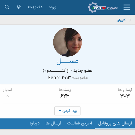
ورود
عضویت
کاربران
عســـل
عضو جدید
·
از
کنــــــدو ؛)
عضویت
Sep 2, 2013
ارسال ها
پسندها
امتیاز
0
623
303
پیدا کردن
ارسال های پروفایل
آخرین فعالیت
ارسال ها
درباره