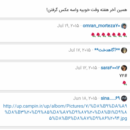
همین آخر هفته وقت خوبیه واسه عکس گرفتن!
Jul 19, 2015
omran_morteza70
**آگاهدخت**
Jul 17, 2015
Jul 12, 2015
sara20012
72#
Jun 18, 2015
sina.....69
http://up.campin.ir/up/albom/Pictures/7/%D8%B9%DA%A9
%D8%B3%20%D9%85%D8%A7%D9%87%20%D8%B1%D9%8
5%D8%B6%D8%A7%D9%86%2094.jpg