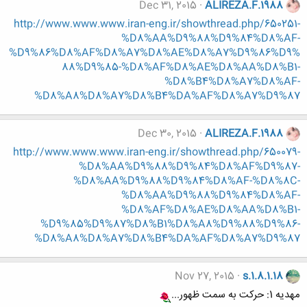
Dec 31, 2015
ALIREZA.F.1988
http://www.www.www.iran-eng.ir/showthread.php/650251-
%D8%AA%D9%88%D9%84%D8%AF-
%D9%86%D8%AF%D8%A7%D8%AE%D8%A7%D9%86%D9%
88%D9%85-%D8%AF%D8%AE%D8%AA%D8%B1-
%D8%B4%D8%A7%D8%AF-
%D8%A8%D8%A7%D8%B4%DA%AF%D8%A7%D9%87
Dec 30, 2015
ALIREZA.F.1988
http://www.www.www.iran-eng.ir/showthread.php/650079-
%D8%AA%D9%88%D9%84%D8%AF%D9%87-
%D8%AA%D9%88%D9%84%D8%AF-%D8%8C-
%D8%AA%D9%88%D9%84%D8%AF-
%D8%AF%D8%AE%D8%AA%D8%B1-
%D9%85%D9%87%D8%B1%D8%A8%D9%88%D9%86-
%D8%A8%D8%A7%D8%B4%DA%AF%D8%A7%D9%87
Nov 27, 2015
s.1.8.1.18
مهدیه 1: حرکت به سمت ظهور...