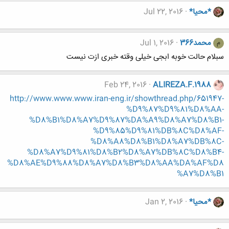
*محیا*
Jul 22, 2016
محمد366
Jul 1, 2016
م
سبلام حالت خوبه ابجی خیلی وقته خبری ازت نیست
Feb 24, 2016
ALIREZA.F.1988
http://www.www.www.iran-eng.ir/showthread.php/651947-
%D9%87%D9%81%D8%AA-
%D8%B1%D8%A7%D9%87%DA%A9%D8%A7%D8%B1-
%D9%85%D9%81%DB%8C%D8%AF-
%D8%A8%D8%B1%D8%A7%DB%8C-
%D8%A7%D9%81%D8%B2%D8%A7%DB%8C%D8%B4-
%D8%AE%D9%88%D8%A7%D8%B3%D8%AA%DA%AF%D8
%A7%D8%B1
*محیا*
Jan 2, 2016