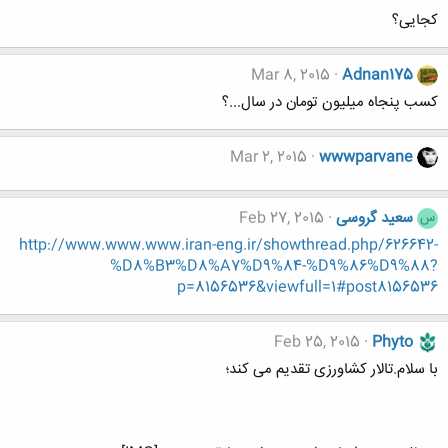
کجایی؟
Mar 8, 2015
Adnan175
کسب پنجاه میلیون تومان در سال...؟
Mar 2, 2015
wwwparvane
سعید گروسی
Feb 27, 2015
س
http://www.www.www.iran-eng.ir/showthread.php/626642-
%D8%B3%D8%A7%D9%84-%D9%86%D9%88?
p=8156536&viewfull=1#post8156536
Feb 25, 2015
Phyto
با سلام.تالار کشاورزی تقدیم می کند؛