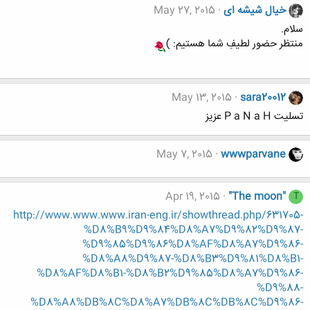
خیال شیشه ای
May 27, 2015
سلام.
منتظر حضور لطیفِ شما هستیم: )
May 13, 2015
sara20012
تسلیت P a N a H عزیز
May 7, 2015
wwwparvane
Apr 19, 2015
"The moon"
T
http://www.www.www.iran-eng.ir/showthread.php/631705-
%D8%B9%D9%84%D8%A7%D9%82%D9%87-
%D9%85%D9%86%D8%AF%D8%A7%D9%86-
%D8%A8%D9%87-%D8%B3%D9%81%D8%B1-
%D8%AF%D8%B1-%D8%B2%D9%85%D8%A7%D9%86-
%D9%88-
%D8%A8%DB%8C%D8%A7%DB%8C%DB%8C%D9%86-