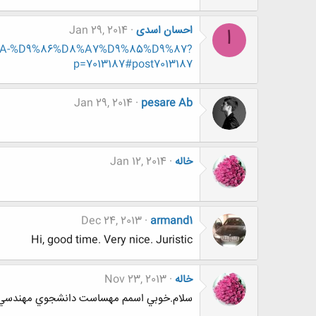
احسان اسدی
Jan 29, 2014
ا
8%AA-%D9%86%D8%A7%D9%85%D9%87?
p=7013187#post7013187
Jan 29, 2014
pesare Ab
خاله
Jan 12, 2014
Dec 24, 2013
armand1
Hi, good time. Very nice. Juristic
خاله
Nov 23, 2013
سلام.خوبي اسمم مهساست دانشجوي مهندسي