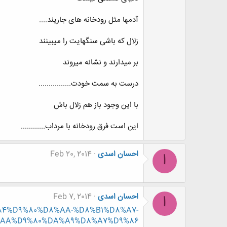
آدمها مثل رودخانه های جاریند....
زلال که باشی سنگهایت را میبینند
بر میدارند و نشانه میروند
درست به سمت خودت................
با این وجود باز هم زلال باش
این است فرق رودخانه با مرداب............
احسان اسدی
Feb 20, 2014
ا
احسان اسدی
Feb 7, 2014
ا
D9%84%D9%80%D8%AA-%D8%B1%D8%A7-
AA%D9%80%DA%A9%D8%A7%D9%86