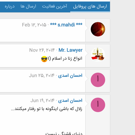
ارسال های پروفایل
آخرین فعالیت
ارسال ها
درباره
Feb 12, 2015
*** s.mahdi ***
Nov 26, 2014
Mr. Lawyer
انواع زنا در اسلام (1
احسان اسدی
Jun 25, 2014
ا
احسان اسدی
Jun 19, 2014
ا
زلال که باشی اینگونه با تو رفتار میکنند...
دنیای قشنگی نیست