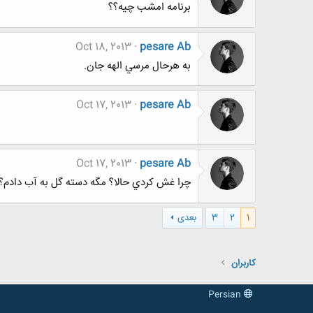
برنامه امشب چيه؟؟
Oct 18, 2013
pesare Ab
به هرحال مرسي الهه جان.
Oct 17, 2013
pesare Ab
Oct 17, 2013
pesare Ab
چرا غش كردي حالا؟ مگه دسته گل به آب دادم؟؟
1
2
3
بعدی
کاربران
Persian