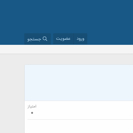
ورود
عضویت
جستجو
امتیاز
0