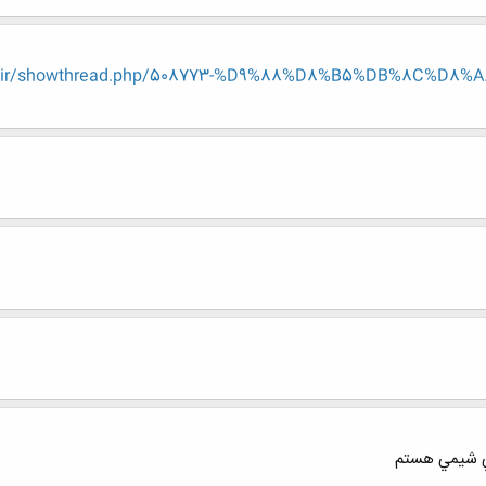
eng.ir/showthread.php/508773-%D9%88%D8%B5%DB%8C%D
 شيمي هستم