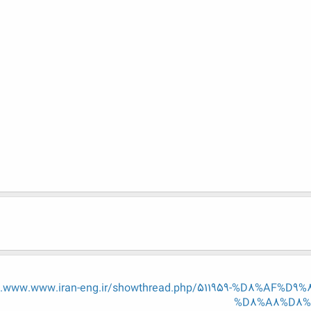
w.www.www.iran-eng.ir/showthread.php/511959-%D8%AF%
%D8%A8%D8%