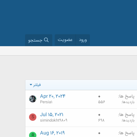
ورود
عضویت
جستجو
فیلتر
پاسخ ها
0
Apr 20, 2024
بازدیدها
556
Persia1
پاسخ ها
0
Jul 15, 2021
S
بازدیدها
698
simindokht9809
پاسخ ها
0
Aug 16, 2019
R