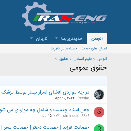
انجمن
جدیدترین‌ها
کاربران
ارسال های جدید
جستجو در تالارها
انجمن
علوم انسانی
حقوق
حقوق عمومی
در چه مواردی افشای اسرار بیمار توسط پزشک
Apr 20, 2024
Persia1
جعل اسناد چیست و شامل چه مواردی می شو
S
Jul 15, 2021
simindokht9809
حضانت فرزند | حضانت دختر | حضانت پسر |
R