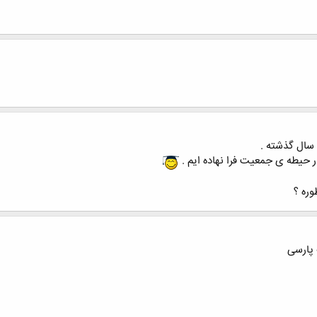
ر حیطه ی جمعیت فرا نهاده ایم .
ره ؟
 پارسی