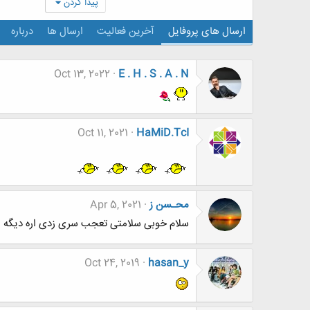
پیدا کردن
ارسال های پروفایل
آخرین فعالیت
ارسال ها
درباره
Oct 13, 2022
E . H . S . A . N
Oct 11, 2021
HaMiD.TcI
محـسن ز
Apr 5, 2021
سلام خوبی سلامتی تعجب سری زدی اره دیگه پ
Oct 24, 2019
hasan_y