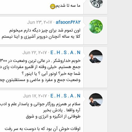
ما سه تا شدیم
Jun 23, 2017
afsoon6282
اون تموم شد برای چیز دیگه دارم میخونم
کلا یه ساله آنچنان دوروبر آشپزی و اینا نیستم
Jun 22, 2017
E . H . S . A . N
خوبم خداروشکر . در عالی ترین وضعیت در 300 سال گذشته .
جمع هستیم. خیلی وقته از قلمرو مفردات پای د
شما چه خبر؟ اونور آبی ؟ یا اینور ؟
وضعیت جمع و مفرد و ماضی و مستقلبتون چطو
Jun 17, 2017
E . H . S . A . N
سلام بر همرزم روزگار جوانی و پاسدار علم و ادب
آره واقعا . یادش بخیر
طوفانی از انگیزه و انرژی و شوق
اوقات خوش آن بود که با دوست به سر رفت