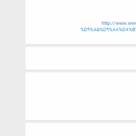
http://www.w
%D9%85%D9%88%D8%B