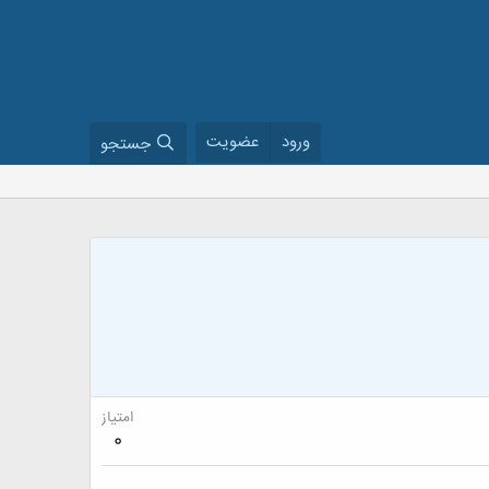
ورود
عضویت
جستجو
امتیاز
0