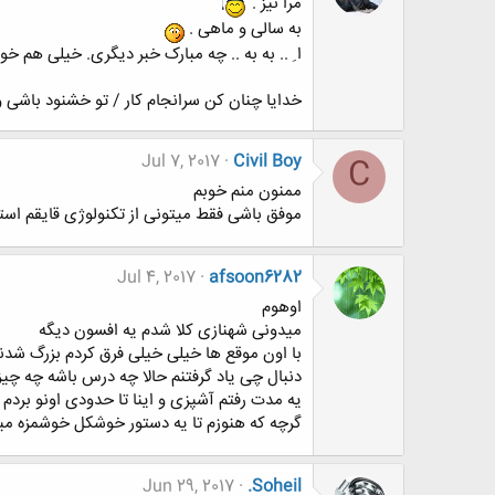
مرا نیز .
به سالی و ماهی .
ا ِ .. به به .. چه مبارک خبر دیگری. خیلی هم خو
خدایا چنان کن سرانجام کار / تو خشنود باشی و م
Jul 7, 2017
Civil Boy
C
ممنون منم خوبم
موفق باشی فقط میتونی از تکنولوژی قایقم است
Jul 4, 2017
afsoon6282
اوهوم
میدونی شهنازی کلا شدم یه افسون دیگه
با اون موقع ها خیلی خیلی فرق کردم بزرگ شد
دنبال چی یاد گرفتنم حالا چه درس باشه چه چیز
یه مدت رفتم آشپزی و اینا تا حدودی اونو بردم 
گرچه که هنوزم تا یه دستور خوشکل خوشمزه م
Jun 29, 2017
.Soheil