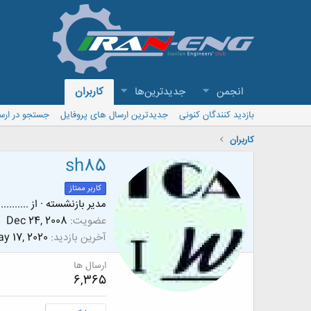
انجمن
جدیدترین‌ها
کاربران
بازدید کنندگان کنونی
جدیدترین ارسال های پروفایل
جستجو در ارس
کاربران
sh85
کاربر ممتاز
مدیر بازنشسته
·
از
...........
عضویت
Dec 24, 2008
آخرین بازدید
y 17, 2020
ارسال ها
6,365