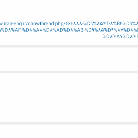
ww.iran-eng.ir/showthread.php/666888-%D9%85%D8%B4%
1%D8%AF-%D8%A8%D8%AD%D8%AB-%D9%85%D9%87%D8%B
%D8%A7%D8%