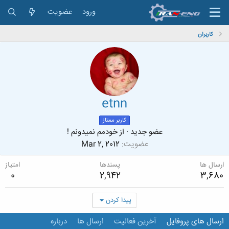
ورود
عضویت
کاربران
etnn
کاربر ممتاز
عضو جدید
·
از
خودمم نمیدونم !
عضویت
Mar 2, 2012
ارسال ها
پسندها
امتیاز
0
2,942
3,680
پیدا کردن
ارسال های پروفایل
آخرین فعالیت
ارسال ها
درباره