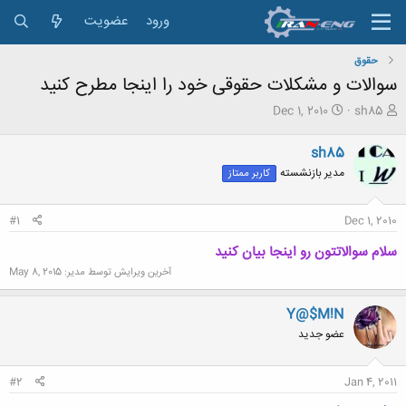
ورود
عضویت
حقوق
سوالات و مشکلات حقوقی خود را اینجا مطرح کنید
ش
ت
Dec 1, 2010
sh85
ر
ا
و
ر
sh85
ع
ی
مدیر بازنشسته
کاربر ممتاز
ک
خ
ن
ش
ن
ر
#1
Dec 1, 2010
د
و
ه
ع
سلام سوالاتتون رو اینجا بیان کنید
م
و
آخرین ویرایش توسط مدیر:
May 8, 2015
ض
و
Y@$M!N
ع
عضو جدید
#2
Jan 4, 2011