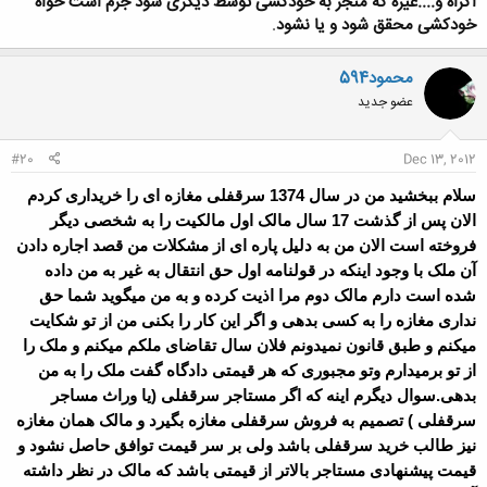
اکراه و....غیره که منجر به خودکشی توسط دیگری شود جرم است خواه
خودکشی محقق شود و یا نشود
.
محمود594
عضو جدید
#20
Dec 13, 2012
سلام ببخشید من در سال 1374 سرقفلی مغازه ای را خریداری کردم
الان پس از گذشت 17 سال مالک اول مالکیت را به شخصی دیگر
فروخته است الان من به دلیل پاره ای از مشکلات من قصد اجاره دادن
آن ملک با وجود اینکه در قولنامه اول حق انتقال به غیر به من داده
شده است دارم مالک دوم مرا اذیت کرده و به من میگوید شما حق
نداری مغازه را به کسی بدهی و اگر این کار را بکنی من از تو شکایت
میکنم و طبق قانون نمیدونم فلان سال تقاضای ملکم میکنم و ملک را
از تو برمیدارم وتو مجبوری که هر قیمتی دادگاه گفت ملک را به من
بدهی.سوال دیگرم اینه که اگر مستاجر سرقفلی (یا وراث مساجر
سرقفلی ) تصمیم به فروش سرقفلی مغازه بگیرد و
مالک همان مغازه
نیز طالب خرید سرقفلی باشد ولی بر سر قیمت توافق حاصل نشود و
قیمت
پیشنهادی مستاجر بالاتر از قیمتی باشد که مالک در نظر داشته