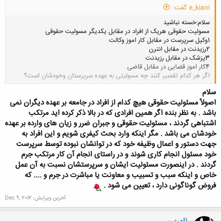
e_kiani گفت:
سلام:خسته نباشید
مسولیت حقوقی هریک از افراد در مقابل یکدیگر مسولیت حقوقی
1وکیل سرپرست در مقابل کار اموز وکالت
2رزیدنت در مقابل انترن
3پزشک در مقابل رزیدنت
4کار اموز قضایی در مقابل قاضی
اگر هر کدام تقصیر کنند چه مسولیتی به عهده سرپرستان وخودشان است؟
کلیک کنید تا باز شود...
سلام
اصولاً مسئولیت حقوقی هیچ کدام از افراد در جامعه بر عهده دیگران نمی
باشد . به نظر بنده اگر همین افرادی که در بالا ذکر کرده اید مرتکب
اشتباهی گردند ، مسئولیت حقوقی و جبران ضرر و زیان های وارده بر عهده
خودشان می باشد . مگر اینکه وارد بحث کیفری شویم و این افراد به
جهت دستور و اعمال وظیفه خود که در توانشان نبوده توسط سرپرست
خود مسئول انجام کاری شوند و در راستای انجام آن کار مرتکب جرم
گردند . در اینصورت مسئولیت ایشان و سرپرستشان نسبت به آن عمل
خاص و اینکه سبب و تسبیب و معاونت یا مباشرت در جرم و .... که
فروض گوناگونی دارد ، تعیین می شود .
آخرین ویرایش:
Dec 9, 2012