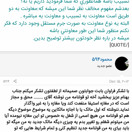
تسبيب باشه همانطوري كه شما فرموديد داريم يا نه؟
بعدشم مفهوم مخالف نظر شما اين ميشه كه:معاونت به دو
طريق است معاونت به تسبيب و معاونت به مباشره .
البته يه نوع معاونت به صورت جرم مستقل وجود دارد كه فكر
نكنم منظور شما اين طور معاونتي باشه
ميشه در باره نظر خودتون بيشتر توضيح بدين.
[/QUOTE]
محمود594
عضو جدید
#24
Dec 15, 2012
با تشکر فراوان بابت جوابتون صمیمانه از لطفتون تشکر میکنم جناب
بهنام عزیز ببخشید آخه تو قولنامه من نوشته آقای ........ محق و مجاز
است که در مغازه استیفا منفعت کند ویا مغازه را به غیر واگذار
نماید.ننوشته که اول مالک یا با اجازه مالکاین یه موضوع موضوع دیگه
هم تو قولنامه من هیچ اسمی از شغل به خصوص تو این مغازه نیومده آیا
من میتونم شغلم رو تغییر بدم یه چیزی دیگه مالک جدید به من میگه تو
باید بیای به من قولنامه جدید تنظیم کنی و تمام شرایط هایی که تو