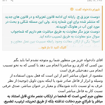
#22
Dec 14, 2012
شهرام.دادخواه گفت:
دوست عزیز ق.ج. رایانه ای ادامه قانون تعزیراته و در قانون های جدید
که منتشر شده برای اون شماره زدند .ولی این مسئله شکلی و بحث در
مورد اون آب در هاونگ کوبیدنه.
دوست عزیز مگر معاونت به طریق مباشرت هم داریم که شماجواب
سوال منو معاونت به طریق تسبیب داده اید.
اصولا" یکی از ارکان معانت وجود رابطه سببیت بین عمل معاون و
مباشر است.کمی دقت کنید.
کلیک کنید تا باز شود...
اقای دادخواه عزیز من منظور شما رو متوجه نشدم اما باید بگم
بین کسی که کاری رو مباشرتا انجام می دهد با کسی که به نحو تسبیب
انجام می دهدخیلی فرق است
مقصود از عنوان مباشر اعم از اين است كه فعل بدون استفاده از
وسيله و ابزار از فاعل صادر شود يا اينكه بدون تاويل (توجيه) از نظر
عرف به او نسبت داده شودملاك و معيار در عنوان مباشر، صدق عرفى
نسبت كار به فاعل مباشر است
معاون جرم كسي است كه شخصا در ارتكاب عنصر مادي قابل استناد به
مباشر يا شركاي جرم دخالت نداشته بلكه از طريق تحريك، ترغيب، تطميع،