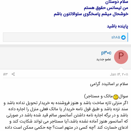
سلام دوستان
من لیسانس حقوق هستم
خوشحال میشم پاسخگوی سئوالاتتون باشم
پاینده باشید
و
sh85
ا
ک
ن
p30c
P
ش
عضو جدید
ه
ا
:
#3
Jan 14, 2011
سلام بر اساتیدد گرامی
سوال
مالک و مستاجر)
اگر منزلی تازه ساخت باشد و هنوز فروشنده به خریدار تحویل نداده باشد و
سند نزده باشد و طبق قول نامه خریدار یا مالک فعلی منزل را اجاره داده
باشد و در برگه اجاره نامه داشتن آسانسور سالم قید شده باشد در صورتی
که آسانسور هنوز آماده نشده باشد،آیا مستاجر می تواند شکایت کند و
ادعای خسارت کند ؟چه کسی در متهم است؟ چه حکمی ممکن است داده