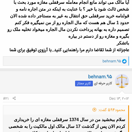
آیا مالک می تواند مانع
انجام معامله سرقفلی مغازه مورد بحث با
شخص ثالث شود یا خیر ؟ با عنایت به اینکه در
متن اجاره نامه و
قولنامه خرید سرقفلی حق انتقال به غیر به مستاجر داده شده
الان
حدود 1 سال هم هست که مال الجاره رو از من نمیگیره فکر کنم
تصمیم داره به بهانه پرداخت نکردن مال الجاره میخواد تخلیه ملک رو
بگیره و مغازه رو از دستم در بیاره
باتشکر
عاجزانه از شما تقاضا دارم مرا راهنمایی کنید..با آرزوی توفیق برای شما
و
behnam.95
ا
ک
ن
behnam.95
ش
کاربر حرفه ای
کاربر ممتاز
ه
ا
:
#21
Dec 13, 2012
محمود594 گفت:
سلام ببخشید من در سال 1374 سرقفلی مغازه ای را خریداری
کردم الان پس از گذشت 17 سال مالک اول مالکیت را به شخصی