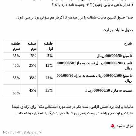
(اعم از بدهی مالیاتی وغیره ) ؟ 3- وصیت نامه دارد یا نه ؟
فعلا" جدول تعیین مالیات طبقات را قرار میدهم تا اگر باز هم سؤالی بود بررسی شود .
جدول ماليات بر ارث
شرح
طبقـه
طبقـه
طبقـه
اول
دوم
سوم
تا مبلغ 000/000/50 ريـال
5%
15%
35%
تامبلغ 000/000/200 ريـال نسبت به مازاد000/000/50
45%
25%
15%
ريال
تا مبلغ 000/000/500 ريال نسبت به مازاد 000/000/20
55%
35%
25%
ريال
نسبت به مازاد 000/000/50 ريـال
35%
45%
65%
مالیات بر ارث پرداختش الزامی است مگر در چند مورد استثنائی مثلا" برای ترکه ی شهدا
مالیات بر ارث نمی باشد در پست بعدی ان شاءالله موارد دیگر را هم قرار خواهم داد .
موفق باشید
آخرین ویرایش:
Nov 16, 2012