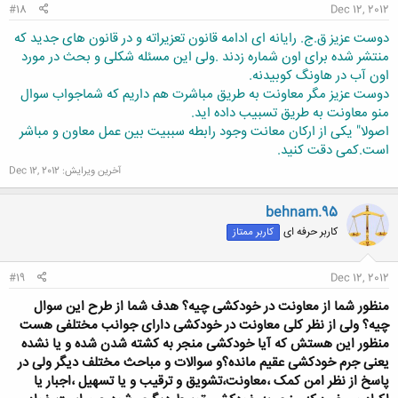
#18
Dec 12, 2012
دوست عزیز ق.ج. رایانه ای ادامه قانون تعزیراته و در قانون های جدید که
منتشر شده برای اون شماره زدند .ولی این مسئله شکلی و بحث در مورد
اون آب در هاونگ کوبیدنه.
دوست عزیز مگر معاونت به طریق مباشرت هم داریم که شماجواب سوال
منو معاونت به طریق تسبیب داده اید.
اصولا" یکی از ارکان معانت وجود رابطه سببیت بین عمل معاون و مباشر
است.کمی دقت کنید.
آخرین ویرایش:
Dec 12, 2012
behnam.95
کاربر حرفه ای
کاربر ممتاز
#19
Dec 12, 2012
منظور شما از معاونت در خودکشی چیه؟ هدف شما از طرح این سوال
چیه؟ ولی از نظر کلی معاونت در خودکشی دارای جوانب مختلفی هست
منظور این هستش که آیا خودکشی منجر به کشته شدن شده و یا نشده
یعنی جرم خودکشی عقیم مانده؟و سوالات و مباحث مختلف دیگر ولی در
پاسخ از نظر امن کمک ،معاونت،تشویق و ترقیب و یا تسهیل ،اجبار یا