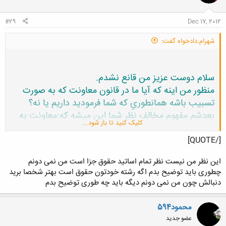
ا
:
#29
Dec 17, 2012
شهرام.دادخواه گفت:
سلام دوست عزيز من قانع نشدم.
منظور من اينه كه آيا ما در قانون معاونت كه به صورت
تسبيب باشه همانطوري كه شما فرموديد داريم يا نه؟
بعدشم مفهوم مخالف نظر شما اين ميشه كه:معاونت به
کلیک کنید تا باز شود...
دو طريق است معاونت به تسبيب و معاونت به مباشره .
البته يه نوع معاونت به صورت جرم مستقل وجود دارد كه
[/QUOTE]
فكر نكنم منظور شما اين طور معاونتي باشه
این نظر من نیست نظر تمام اساتید حقوق جزا است
من نمی دونم
ميشه در باره نظر خودتون بيشتر توضيح بدين.
چطوری باید توضیح بدم اگه رشته خودتون حقوق است بهتر شخصا برید
دنبالش چون من نمی دونم دیگه باید چه طوری توضیح بدم
محمود594
عضو جدید