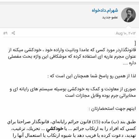
ک
ن
شهرام.دادخواه
ش
عضو جدید
ه
ا
:
#9
Aug 10, 2012
[
قانونگذاردر مورد کسی که عامدا وبانیت واراده خود ، خودکشی میکنه از
عنوان مجرم عاریه ای استفاده کرده که موشکافی این واژه بحث مفصلی
داره ....
لذا از همین رو پاسخ شما همچنان این است که :
صوری از معاونت و کمک به خودکشی بوسیله سیستم های رایانه ای و
مخابراتی جرم بوده وقابل مجازات است
اینهم جهت استحضارتان :
طبق بند (ب) ماده (15) قانون جرائم رايانه‌اي، قانونگذار صراحتا براي
خودكشي
كسي كه افراد را به ارتكاب جرائم ... يا
... تحريك، ترغيب،
تهديد، دعوت كرده يا فريب دهد يا شيوه ارتكاب يا استعمال آنها را