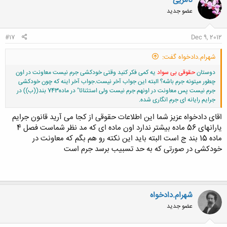
نامریی
عضو جدید
#17
Dec 9, 2012
شهرام.دادخواه گفت:
دوستان
حقوقی بی سواد
یه کمی فکر کنید وقتی خودکشی جرم نیست معاونت در اون
چطور میتونه جرم باشه؟ البته این جواب آخر نیست.جواب آخر اینه که چون خودکشی
جرم نیست پس معاونت در اونهم جرم نیست ولی استثنائا" در ماده743 بند((ب)) در
جرایم رایانه ای جرم انگاری شده.
اقای دادخواه عزیز شما این اطلاعات حقوقی از کجا می آرید قانون جرایم
یارانهای 56 ماده بیشتر ندارد اون ماده ای که مد نظر شماست فصل 4
ماده 15 بند ج است البته باید این نکته رو هم بگم که معاونت در
خودکشی در صورتی که به حد تسبیب برسد جرم است
شهرام.دادخواه
عضو جدید