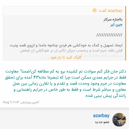
azarbay گفت:
بااجازه سرکار
جین ایر
///////////////
ایجاد تسهیل و کمک به خودکشی هر فردی چنانچه عامدا و ازروی قصد ونیت
قبلی باشد جرم است و برحسب میزان تاثیر ان بر خودکشی ان شخص
مستوجب کیفر عامل ان میگردد
کلیک کنید تا باز شود...
دکتر جان فکر کنم سوادت نم کشیده برو یه کم مطالعه کن!
ضمنا" معاونت
فقط در جرایم عمدی ممکن است چرا که تبصره1 ماده43 آمده برای تحقق
معاونت در جرم وجود وحدت قصد و تقدم و یا تقارن زمانی بین عمل
معاون و مباشر شرط است و فقط به طور خاص در جرایم راهنمایی و
رانندگی پیش بینی شده.
آخرین ویرایش:
Aug 9, 2012
azarbay
عضو جدید