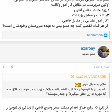
1وکیل سرپرست در مقابل کار اموز وکالت
2رزیدنت در مقابل انترن
3پزشک در مقابل رزیدنت
4کار اموز قضایی در مقابل قاضی
اگر هر کدام تقصیر کنند چه مسولیتی به عهده سرپرستان وخودشان است؟
و
behnam.95
ا
ک
ن
azarbay
ش
عضو جدید
ه
ا
:
#14
Dec 9, 2012
ALVANDSARD گفت:
سلام یه سوال دارم.
اگه یه زن با شوهرش مشکل داشته باشه و بلاخره زن بره در خواست طلاق بده
آیا مهریه به زن تعلق میگیره؟ و چقدر سهمشه؟
اگر زنی که برای طلاق اقدام میکند عسر وحرج ناشی از زندگی زناشویی را