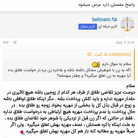
پاسخ مفصلی دارد عرض میشود
behnam.95
کاربر حرفه ای
کاربر ممتاز
#16
Dec 9, 2012
ALVANDSARD گفت:
سلام یه سوال دارم.
اگه یه زن با شوهرش مشکل داشته باشه و بلاخره زن بره در خواست طلاق بده
آیا مهریه به زن تعلق میگیره؟ و چقدر سهمشه؟
سلام
دوست عزیز تقاضی طلاق از طرف هر کدام از زوجین باشه هیچ تاثیری در
مقدار مهریه نداره و باید کلش پرداخت بشه . مگر اینکه طلاق توافقی باشه
کلیک کنید تا باز شود...
و زوج در قبال بذل کل یا بخشی از مهریه بخواد زوجه رو طلاق بده . در
حال پرداخت یا عدم پرداخت مهریه هیچ ارتباطی به درخواست طلاق نداره
. فقط در حالتی که اگر زن قبل از نزدیکی با شوهر خود تقاضای طلاق بده ،
به علت اینکه باکره هستش ، نصف مهریه بهش تعلق میگیره . ولی اگر
صرفاً مهریه رو مطالبه کنه باز هم کل مهریه بهش تعلق میگیره.