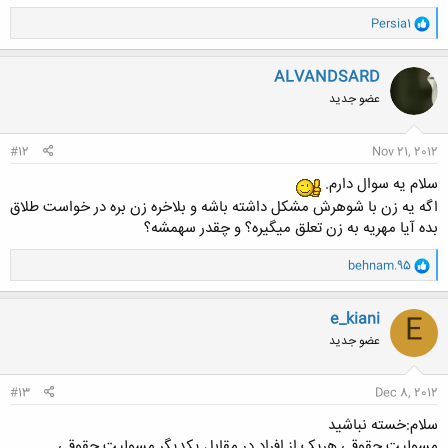
و
Persia1
ا
ک
ن
ALVANDSARD
ش
عضو جدید
ه
ا
:
#12
Nov 21, 2012
سلام یه سوال دارم.
اگه یه زن با شوهرش مشکل داشته باشه و بلاخره زن بره در خواست طلاق
بده آیا مهریه به زن تعلق میگیره؟ و چقدر سهمشه؟
و
behnam.95
ا
ک
ن
e_kiani
E
ش
عضو جدید
ه
ا
:
#13
Dec 8, 2012
سلام:خسته نباشید
مسولیت حقوقی هریک از افراد در مقابل یکدیگر مسولیت حقوقی