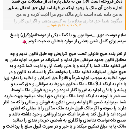
دیگر فروخته است الان من به دلیل پاره ای از مشکلات من قصد
اجاره دادن آن ملک با وجود اینکه در قولنامه اول حق انتقال به غیر
به من داده شده است دارم مالک دوم مرا اذیت کرده و به من
میگوید شما حق نداری مغازه را به کسی بدهی و اگر این کار را
کلیک کنید تا باز شود...
بکنی من از تو شکایت میکنم و طبق قانون نمیدونم فلان سال
سلام دوست عزیز.....سوالتون رو با کمک یکی از دوستانم(وکیل) پاسخ
تقاضای ملکم میکنم و ملک را از تو برمیدارم وتو مجبوری که هر
میدم.برای کامل شدن بعضی از موارد باهاش صحبت کردم
قیمتی دادگاه گفت ملک را به من بدهی.سوال دیگرم اینه که اگر
مستاجر سرقفلی (یا وراث مساجر سرقفلی ) تصمیم به فروش
از نظر بنده هیچ قانونی تحت هیچ شرایطی چه طبق قانون قدیم و چه
سرقفلی مغازه بگیرد و
مالک همان مغازه نیز طالب خرید سرقفلی
مطابق قانون جدید سرقفلی حق ندارد و نمیتواند در صورت اجاره دادن به
باشد ولی بر سر قیمت توافق حاصل نشود و قیمت
پیشنهادی
غیر تخلیه ملک شما را گرفته و یا حتی باعث آزار و اذیت شما شود و به
مستاجر بالاتر از قیمتی باشد که مالک در نظر داشته آیا مالک می
هیچ عنوان نمیتواند تخلیه ملک را بخواهد مگر با استناد به قانون و در
تواند مانع
انجام معامله سرقفلی مغازه مورد بحث با شخص ثالث
مورد تخلیه به موجب اجاره شرعاً و قانوناً حق اعتراض و تخلیه را ندارد زیرا
شود یا خیر ؟ با عنایت به اینکه در
متن اجاره نامه و قولنامه خرید
با علم به اینکه قبلاً مالک ملک حقوق مربوط به سرقفلی و حق کسب و
سرقفلی حق انتقال به غیر به مستاجر داده شده
الان حدود 1 سال
پیشه را با اذن اجاره به غیر واگذار نموده و در مورد فروش ملک توسط
هم هست که مال الجاره رو از من نمیگیره فکر کنم تصمیم داره به
مستاجر با توجه به اینکه ابتدا مالک برایش حق ایجاد میشود جهت خرید
بهانه پرداخت نکردن مال الجاره میخواد تخلیه ملک رو بگیره و
شما میتوانید ضمن اظهارنامه رسمی اعلان به فروش و مبلغی را که مد نظر
مغازه رو از دستم در بیاره
دارید را نموده و اگر مالک قبول خرید ملک مذکور را با مبلغی که اعلان
نموده اید را قبول کند به شرط اینکه خریدار واقعی و جود داشته باشد و
باتشکر
ضمن دادخواست تقاضای واگذاری به شخص خریدار بعدی را نمائید
عاجزانه از شما تقاضا دارم مرا راهنمایی کنید..با آرزوی توفیق برای
مالک یا به مبلغ تمکین میکند و یا خیر و در صورت قبول مبلغ را پرداخت و
شما