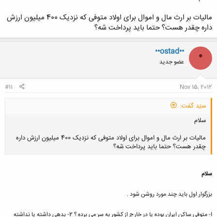
مالیات بر ارث مال و اموال برای اولاد متوفی که نزدیک 400 میلیون ارزش
داره چقدر هست؟ حتما باید پرداخت شه؟
••ostad••
•
عضو جدید
#11
Nov 15, 2012
سیّد گفت:
سلام
مالیات بر ارث مال و اموال برای اولاد متوفی که نزدیک 400 میلیون ارزش داره
چقدر هست؟ حتما باید پرداخت شه؟
سلام
کلیک کنید تا باز شود...
بزرگوار اول باید چند مورد روشن شود .
ا- متوفی ساکن ایران بوده یا در خارج از کشور به سر می برده ؟ 2- بدهی داشته یا نداشته