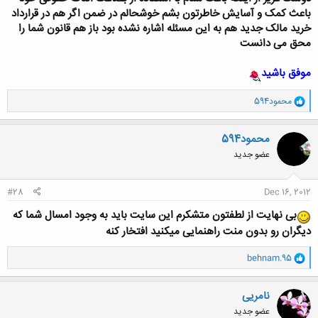
باعث کمک و آسایش خاطرتون بشم خوشحالم در ضمن اگر هم در قرارداد
خرید مالک جدید هم به این مسئله اشاره نشده بود باز هم قانون شما را
محق می دانست
موفق باشید
و
محمود594
ا
ک
ن
محمود594
ش
عضو جدید
ه
ا
:
#28
Dec 16, 2012
بی نهایت از لطفتون متشکرم این سایت باید به وجود امسال شما که
دیگران رو بدون منت راهنمایی میکنید افتخار کنه
و
behnam.95
ا
ک
ن
نامریی
ش
عضو جدید
ه