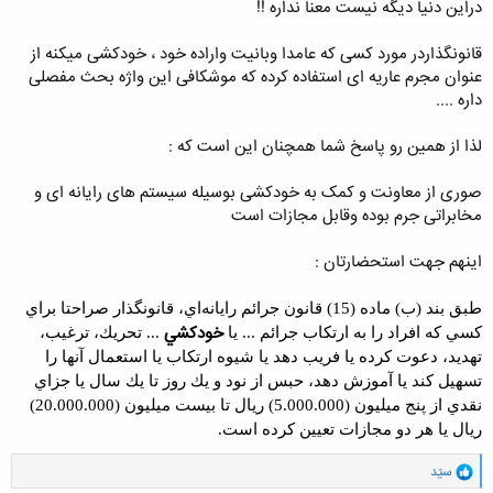
دراین دنیا دیگه نیست معنا نداره !!
قانونگذاردر مورد کسی که عامدا وبانیت واراده خود ، خودکشی میکنه از
عنوان مجرم عاریه ای استفاده کرده که موشکافی این واژه بحث مفصلی
داره ....
لذا از همین رو پاسخ شما همچنان این است که :
صوری از معاونت و کمک به خودکشی بوسیله سیستم های رایانه ای و
مخابراتی جرم بوده وقابل مجازات است
اینهم جهت استحضارتان :
طبق بند (ب) ماده (15) قانون جرائم رايانه‌اي، قانونگذار صراحتا براي
خودكشي
كسي كه افراد را به ارتكاب جرائم ... يا
... تحريك، ترغيب،
تهديد، دعوت كرده يا فريب دهد يا شيوه ارتكاب يا استعمال آنها را
تسهيل كند يا آموزش دهد، حبس از نود و يك روز تا يك سال يا جزاي
نقدي از پنج ميليون (5.000.000) ريال تا بيست ميليون (20.000.000)
ريال يا هر دو مجازات تعيين كرده است.
و
سیّد
ا