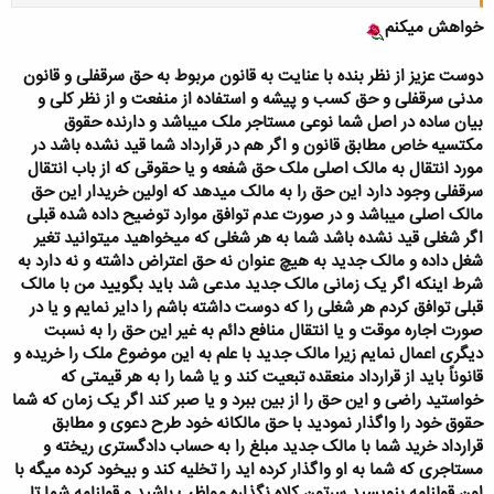
باید بنویسی اول مالک آیا با فروش مالکیت تمام قولنامه ها باطل میشود با
تشکر فراوان
خواهش میکنم
دوست عزیز از نظر بنده با عنایت به قانون مربوط به حق سرقفلی و قانون
مدنی سرقفلی و حق کسب و پیشه و استفاده از منفعت و از نظر کلی و
بیان ساده در اصل شما نوعی مستاجر ملک میباشد و دارنده حقوق
مکتسیه خاص مطابق قانون و اگر هم در قرارداد شما قید نشده باشد در
مورد انتقال به مالک اصلی ملک حق شفعه و یا حقوقی که از باب انتقال
سرقفلی وجود دارد این حق را به مالک میدهد که اولین خریدار این حق
مالک اصلی میباشد و در صورت عدم توافق موارد توضیح داده شده قبلی
اگر شغلی قید نشده باشد شما به هر شغلی که میخواهید میتوانید تغیر
شغل داده و مالک جدید به هیچ عنوان نه حق اعتراض داشته و نه دارد به
شرط اینکه اگر یک زمانی مالک جدید مدعی شد باید بگویید من با مالک
قبلی توافق کردم هر شغلی را که دوست داشته باشم را دایر نمایم و یا در
صورت اجاره موقت و یا انتقال منافع دائم به غیر این حق را به نسبت
دیگری اعمال نمایم زیرا مالک جدید با علم به این موضوع ملک را خریده و
قانوناً باید از قرارداد منعقده تبعیت کند و یا شما را به هر قیمتی که
خواستید راضی و این حق را از بین ببرد و یا صبر کند اگر یک زمان که شما
حقوق خود را واگذار نمودید با حق مالکانه خود طرح دعوی و مطابق
قرارداد خرید شما با مالک جدید مبلغ را به حساب دادگستری ریخته و
مستاجری که شما به او واگذار کرده اید را تخلیه کند و بیخود کرده میگه با
اون قولنامه بنویسید سرتون کلاه نگذاره مواظب باشید و قولنامه شما تا