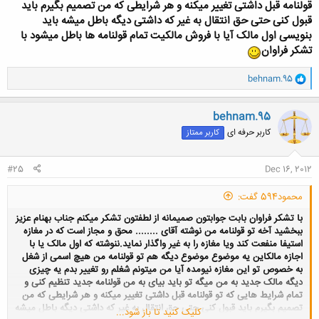
قولنامه قبل داشتی تغییر میکنه و هر شرایطی که من تصمیم بگیرم باید
قبول کنی حتی حق انتقال به غیر که داشتی دیگه باطل میشه باید
بنویسی اول مالک آیا با فروش مالکیت تمام قولنامه ها باطل میشود با
تشکر فراوان
و
behnam.95
ا
ک
ن
behnam.95
ش
کاربر حرفه ای
کاربر ممتاز
ه
ا
:
#25
Dec 16, 2012
محمود594 گفت:
با تشکر فراوان بابت جوابتون صمیمانه از لطفتون تشکر میکنم جناب بهنام عزیز
ببخشید آخه تو قولنامه من نوشته آقای ........ محق و مجاز است که در مغازه
استیفا منفعت کند ویا مغازه را به غیر واگذار نماید.ننوشته که اول مالک یا با
اجازه مالکاین یه موضوع موضوع دیگه هم تو قولنامه من هیچ اسمی از شغل
به خصوص تو این مغازه نیومده آیا من میتونم شغلم رو تغییر بدم یه چیزی
دیگه مالک جدید به من میگه تو باید بیای به من قولنامه جدید تنظیم کنی و
تمام شرایط هایی که تو قولنامه قبل داشتی تغییر میکنه و هر شرایطی که من
تصمیم بگیرم باید قبول کنی حتی حق انتقال به غیر که داشتی دیگه باطل میشه
کلیک کنید تا باز شود...