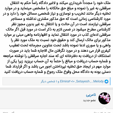
ملک خود را مجدداً خریداری میکند و لاغیر دادگاه راساً حکم به انتقال
سرقفلی به غیر را نموده و مبلغ حق مالکانه را مشخص مینماید و در موارد
تخلیه دیگر مانند تخریب و نوسازی و نیاز شخصی مسائل خود را دارد و در
مورد کارشناسی زمانی است که حق مذکور مشتری نداشته و مستاجر
سرقفلی نیازمند است در آن حالت و یا انتقال به غیر بدون مجوز نظر
کارشناس مطرح میشود در ضمن لازم به ذکر است در مورد قبل اگر مالک
سرقفلی ادعای کذب در مورد انتقال نماید و اظهارنامه واهی مبنی بر موارد
مذکور برای مالک ارسال کند و حقوق خود نسبت به ملک مورد نظر را
واهی و یا سوری ادعا نموده باشد تحت عناوین مجرمانه تحت تعقیب
کیفری قرار می دهند و در مورد نگرفتن مال الاجاره شما باید در صورت
استنکاف از دریافت به دفترخانه ای که سند اجاره سرقفلی را نوشته مراجعه
و شماره حساب دریافت و مبالغ را حتماً به آن حساب بریزید زیرا یکی از
موارد مهم در ایجاد حق تخلیه نپرداختن اجور می باشد و اگر قرارداد شما
دستی بوده به دادگاه محل وقوع ملک رجوع و شماره حساب دریافت کنید
و
...Melody
,
Setayesh
,
Elmira2010
و 1 شخص دیگر
ا
ک
ن
نامریی
ش
عضو جدید
ه
ا
: