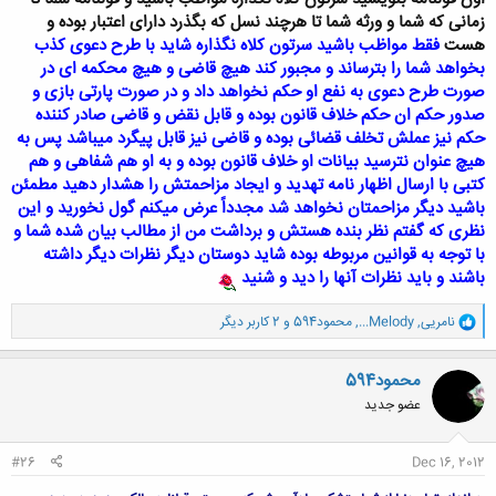
زمانی که شما و ورثه شما تا هرچند نسل که بگذرد دارای اعتبار بوده و
هست
فقط مواظب باشید سرتون کلاه نگذاره شاید با طرح دعوی کذب
بخواهد شما را بترساند و مجبور کند هیچ قاضی و هیچ محکمه ای در
صورت طرح دعوی به نفع او حکم نخواهد داد و در صورت پارتی بازی و
صدور حکم ان حکم خلاف قانون بوده و قابل نقض و قاضی صادر کننده
حکم نیز عملش تخلف قضائی بوده و قاضی نیز قابل پیگرد میباشد پس به
هیچ عنوان نترسید بیانات او خلاف قانون بوده و به او هم شفاهی و هم
کتبی با ارسال اظهار نامه تهدید و ایجاد مزاحمتش را هشدار دهید مطمئن
باشید دیگر مزاحمتان نخواهد شد مجدداً عرض میکنم گول نخورید و این
نظری که گفتم نظر بنده هستش و برداشت من از مطالب بیان شده شما و
با توجه به قوانین مربوطه بوده شاید دوستان دیگر نظرات دیگر داشته
باشند و باید نظرات آنها را دید و شنید
و
نامریی
,
...Melody
,
محمود594
و 2 کاربر دیگر
ا
ک
ن
محمود594
ش
عضو جدید
ه
ا
:
#26
Dec 16, 2012