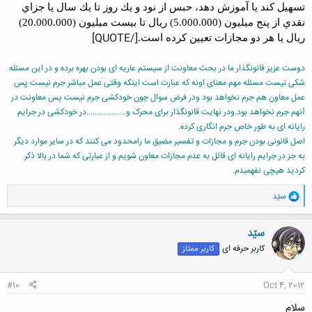
تسهيل كند يا آموزش دهد، حبس از نود و يك روز تا يك سال يا جزاي
نقدي از پنج ميليون (5.000.000) ريال تا بيست ميليون (20.000.000)
[/QUOTE]
ريال يا هر دو مجازات تعيين كرده است.
دوست عزیز قانونگذار ما در بحث معاونت از سیستم عاریه ای بودن بهره برده و در این مسئله
شکی نیست مسئله مهم معنای اونه که عبارت است اینکه وقتی عمل مباشر جرم نیست پس
عمل معاون هم جرم نخواهد بود ودر فرض سوال چون خودکشی جرم نیست پس معاونت در
آنهم جرم نخواهد بود.ودر نهایت قانونگذار برای محرک و...................در خودکشی در جرایم
رایانه ای به طور خاص جرم انگاری کرده.
اصل قانونی بودن جرم و مجازات و تفسیر مضیق ما رامحدود می کنند که در سایر موارد دیگر
به جز در جرایم رایانه ای قائل به عدم مجازات معاون شویم.و از عبارتی که شما در بالا ذکر
کردید هیچی نفهمیدم.
و
سیّد
ا
ک
ن
سیّد
ش
کاربر حرفه ای
کاربر ممتاز
ه
ا
:
#10
Oct 4, 2012
سلام