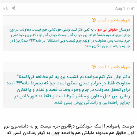
#8
Aug 9, 2012
شهرام.دادخواه گفت:
دوستان
حقوقی بی سواد
یه کمی فکر کنید وقتی خودکشی جرم نیست معاونت در اون
چطور میتونه جرم باشه؟ البته این جواب آخر نیست.جواب آخر اینه که چون خودکشی
جرم نیست پس معاونت در اونهم جرم نیست ولی استثنائا" در ماده743 بند((ب)) در
جرایم رایانه ای جرم انگاری شده.
شهرام.دادخواه گفت:
دکتر جان فکر کنم سوادت نم کشیده برو یه کم مطالعه کن!
ضمنا"
معاونت فقط در جرایم عمدی ممکن است چرا که تبصره1 ماده43 آمده
برای تحقق معاونت در جرم وجود وحدت قصد و تقدم و یا تقارن
زمانی بین عمل معاون و مباشر شرط است و فقط به طور خاص در
جرایم راهنمایی و رانندگی پیش بینی شده.
کلیک کنید تا باز شود...
دوست باسوادم ! اینکه خودکشی درقانون جرم نیست رو یه دانشجوی ترم
اول حقوق هم میدونه دلیلش هم واضحه چون به کیفر رساندن کسی که