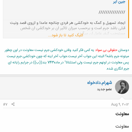
جین ایر
///////////////
ایجاد تسهیل و کمک به خودکشی هر فردی چنانچه عامدا و ازروی قصد ونیت
قبلی باشد جرم است و برحسب میزان تاثیر ان بر خودکشی ان شخص
مستوجب کیفر عامل ان میگردد
کلیک کنید تا باز شود...
دوستان
حقوقی بی سواد
یه کمی فکر کنید وقتی خودکشی جرم نیست معاونت در اون چطور
میتونه جرم باشه؟ البته این جواب آخر نیست.جواب آخر اینه که چون خودکشی جرم نیست
پس معاونت در اونهم جرم نیست ولی استثنائا" در ماده743 بند((ب)) در جرایم رایانه ای
جرم انگاری شده.
شهرام.دادخواه
عضو جدید
#7
Aug 9, 2012
معاونت
معاونت