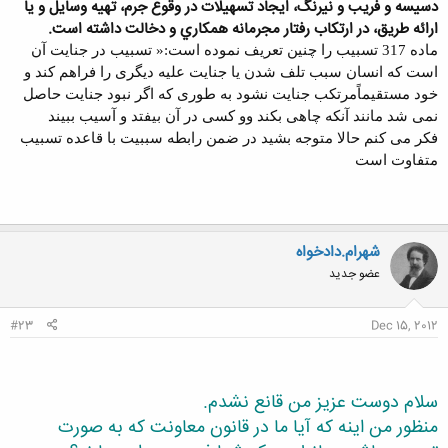
دسيسه و فريب و نيرنگ، ايجاد تسهيلات در وقوع جرم، تهيه وسايل و يا
ارائه طريق، در ارتكاب رفتار مجرمانه همكاري و دخالت داشته است.
ماده 317 تسبیب را چنین تعریف نموده است:« تسبیب در جنایت آن
است که انسان سبب تلف شدن یا جنایت علیه دیگری را فراهم کند و
خود مستقیماًمرتکب جنایت نشود به طوری که اگر نبود جنایت حاصل
نمی شد مانند آنکه چاهی بکند وو کسی در آن بیفتد و آسیب ببیند
فکر می کنم حالا متوجه بشید در ضمن رابطه سببیت با قاعده تسبیب
متفاوت است
شهرام.دادخواه
عضو جدید
#23
Dec 15, 2012
سلام دوست عزيز من قانع نشدم.
منظور من اينه كه آيا ما در قانون معاونت كه به صورت