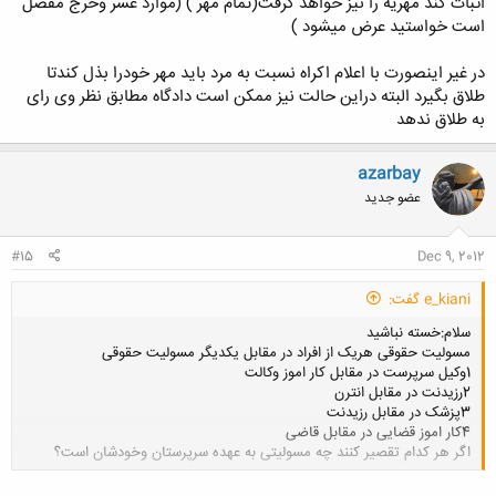
اثبات کند مهریه را نیز خواهد گرفت(تمام مهر ) (موارد عسر وحرج مفصل
کلیک کنید تا باز شود...
است خواستید عرض میشود )
در غیر اینصورت با اعلام اکراه نسبت به مرد باید مهر خودرا بذل کندتا
طلاق بگیرد البته دراین حالت نیز ممکن است دادگاه مطابق نظر وی رای
به طلاق ندهد
azarbay
عضو جدید
#15
Dec 9, 2012
e_kiani گفت:
سلام:خسته نباشید
مسولیت حقوقی هریک از افراد در مقابل یکدیگر مسولیت حقوقی
1وکیل سرپرست در مقابل کار اموز وکالت
2رزیدنت در مقابل انترن
3پزشک در مقابل رزیدنت
4کار اموز قضایی در مقابل قاضی
اگر هر کدام تقصیر کنند چه مسولیتی به عهده سرپرستان وخودشان است؟
کلیک کنید تا باز شود...