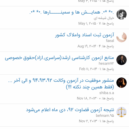
پاسخ ها
1
May 3, 2015
.•* *•. همایــش ها و سمینـــــارها .•* *•.
خیال شیشه ای
پاسخ ها
7
May 1, 2015
آزمون ثبت اسناد واملاک کشور
faeal
پاسخ ها
4
Aug 19, 2014
منابع ازمون کارشناسی ارشد(سراسری.ازاد)حقوق خصوصی
hesam72
پاسخ ها
1
Feb 11, 2014
منشور موفقیت در آزمون وکالت 94،93،92 و الی آخر ...
(فقط همین چند نکته !!!)
shiba.s.a
پاسخ ها
0
Nov 18, 2013
نتیجه آزمون قضاوت 92، دی ماه اعلام می‌شود
behnam.95
پاسخ ها
1
Nov 2, 2013