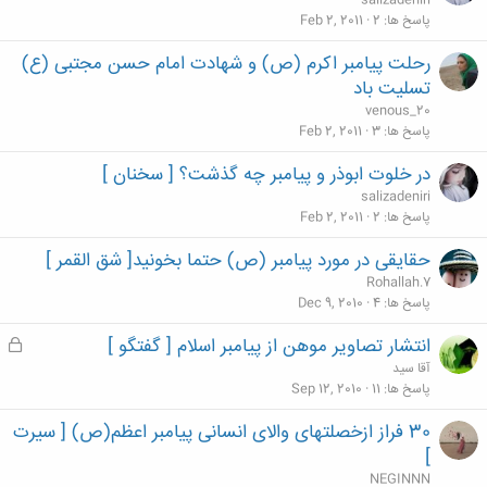
salizadeniri
پاسخ ها
2
Feb 2, 2011
رحلت پیامبر اکرم (ص) و شهادت امام حسن مجتبی (ع)
تسلیت باد
venous_20
پاسخ ها
3
Feb 2, 2011
در خلوت ابوذر و پیامبر چه گذشت؟ [ سخنان ]
salizadeniri
پاسخ ها
2
Feb 2, 2011
حقایقی در مورد پیامبر (ص) حتما بخونید[ شق القمر ]
Rohallah.7
پاسخ ها
4
Dec 9, 2010
انتشار تصاوير موهن از پیامبر اسلام [ گفتگو ]
ق
ف
آقا سید
ل
پاسخ ها
11
Sep 12, 2010
ش
30 فراز ازخصلتهای والای انسانی پیامبر اعظم(ص) [ سیرت
د
]
ه
NEGINNN