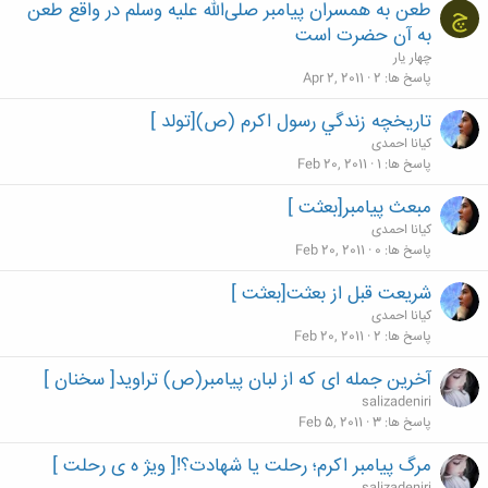
طعن به همسران پیامبر صلی‌الله علیه وسلم در واقع طعن
چ
به آن حضرت است
چهار یار
پاسخ ها
2
Apr 2, 2011
تاريخچه زندگي رسول اكرم (ص)[تولد ]
کیانا احمدی
پاسخ ها
1
Feb 20, 2011
مبعث پیامبر[بعثت ]
کیانا احمدی
پاسخ ها
0
Feb 20, 2011
شریعت قبل از بعثت[بعثت ]
کیانا احمدی
پاسخ ها
2
Feb 20, 2011
آخرین جمله ای که از لبان پیامبر(ص) تراوید[ سخنان ]
salizadeniri
پاسخ ها
3
Feb 5, 2011
مرگ پیامبر اکرم؛ رحلت یا شهادت؟![ ویژ ه ی رحلت ]