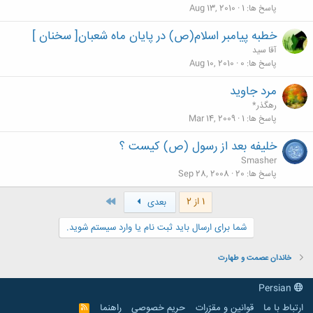
پاسخ ها
1
Aug 13, 2010
خطبه پیامبر اسلام(ص) در پایان ماه شعبان[ سخنان ]
آقا سید
پاسخ ها
0
Aug 10, 2010
مرد جاوید
رهگذر*
پاسخ ها
1
Mar 14, 2009
خليفه بعد از رسول (ص) كيست ؟
Smasher
پاسخ ها
20
Sep 28, 2008
آخر
1 از 2
بعدی
شما برای ارسال باید ثبت نام یا وارد سیستم شوید.
خاندان عصمت و طهارت
Persian
ارتباط با ما
قوانین و مقرّرات
حریم خصوصی
راهنما
R