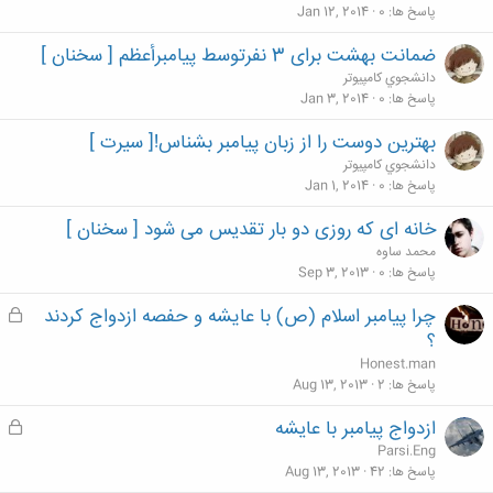
پاسخ ها
0
Jan 12, 2014
ضمانت بهشت برای 3 نفرتوسط پیامبرأعظم [ سخنان ]
دانشجوي كامپيوتر
پاسخ ها
0
Jan 3, 2014
بهترین دوست را از زبان پیامبر بشناس![ سیرت ]
دانشجوي كامپيوتر
پاسخ ها
0
Jan 1, 2014
خانه ای که روزی دو بار تقدیس می شود [ سخنان ]
محمد ساوه
پاسخ ها
0
Sep 3, 2013
چرا پيامبر اسلام (ص) با عايشه و حفصه ازدواج كردند
ق
ف
؟
ل
Honest.man
ش
پاسخ ها
2
Aug 13, 2013
د
ازدواج پیامبر با عایشه
ق
ه
ف
Parsi.Eng
ل
پاسخ ها
42
Aug 13, 2013