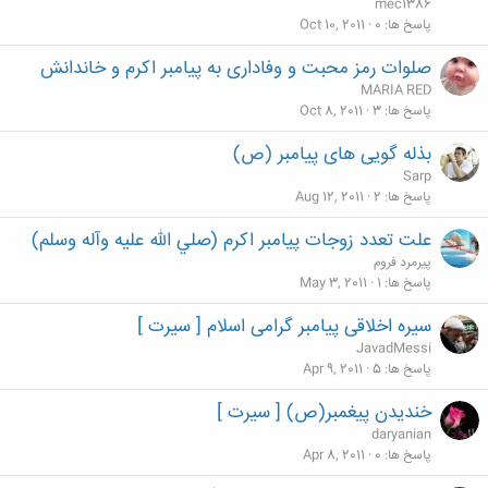
mec1386
پاسخ ها
0
Oct 10, 2011
صلوات رمز محبت و وفادارى به پیامبر اکرم و خاندانش
MARIA RED
پاسخ ها
3
Oct 8, 2011
بذله گویی های پیامبر (ص)
Sarp
پاسخ ها
2
Aug 12, 2011
علت تعدد زوجات پيامبر اكرم (صلي الله عليه وآله وسلم)
پيرمرد فروم
پاسخ ها
1
May 3, 2011
سیره اخلاقی پیامبر گرامی اسلام [ سیرت ]
JavadMessi
پاسخ ها
5
Apr 9, 2011
خندیدن پیغمبر(ص) [ سیرت ]
daryanian
پاسخ ها
0
Apr 8, 2011