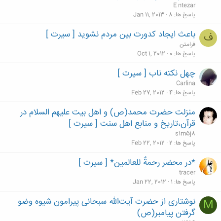
E ntezar
پاسخ ها
8
Jan 11, 2013
باعث ایجاد كدورت بین مردم نشويد [ سیرت ]
ف
فرامتن
پاسخ ها
0
Oct 1, 2012
چهل نکته ناب [ سیرت ]
Carlina
پاسخ ها
4
Feb 27, 2012
منزلت حضرت محمد(ص) و اهل بيت عليهم السلام در
قرآن،تاريخ و منابع اهل سنت [ سیرت ]
s1m5j8
پاسخ ها
2
Feb 22, 2012
*در محضر رحمةٌ للعالمین* [ سیرت ]
tracer
پاسخ ها
1
Jan 22, 2012
نوشتاری از حضرت آیت‌الله سبحانی پیرامون شیوه وضو
M
گرفتن پیامبر(ص)