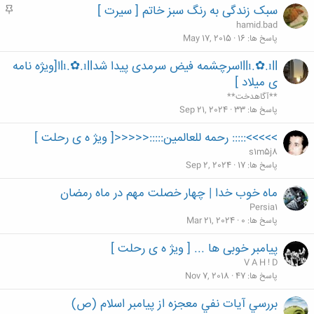
سبک زندگی به رنگ سبز خاتم [ سیرت ]
م
ه
ه
hamid.bad
م
پاسخ ها
16
May 17, 2015
llı.✿.ıllاسرچشمه فیض سرمدی پیدا شدlı.✿.ıllا[ویژه نامه
ی میلاد ]
**آگاهدخت**
پاسخ ها
33
Sep 21, 2024
>>>>>::::: رحمه للعالمین:::::<<<<<[ ویژ ه ی رحلت ]
s1m5j8
پاسخ ها
17
Sep 2, 2024
ماه خوب خدا | چهار خصلت مهم در ماه رمضان
Persia1
پاسخ ها
0
Mar 21, 2024
پیامبر خوبی ها ... [ ویژ ه ی رحلت ]
V A H ! D
پاسخ ها
47
Nov 7, 2018
بررسي آيات نفي معجزه از پيامبر اسلام (ص)