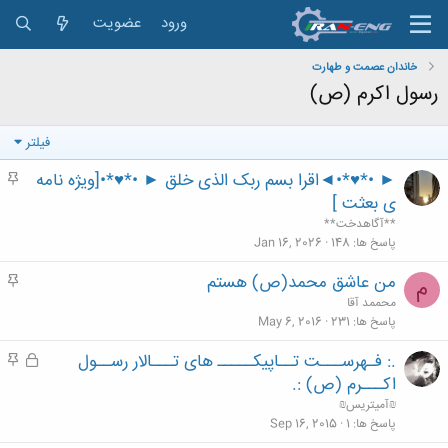
ورود
عضویت
خاندان عصمت و طهارت
رسول اکرم (ص)
فیلتر
► •*♥*•◄اقرا بسم ربک الذی خلق ► •*♥*•[ویژه نامه
م
ه
ی بعثت ]
م
**آگاهدخت**
پاسخ ها
148
Jan 16, 2026
من عاشق محمد(ص) هستم
م
م
ه
محممد آقا
م
پاسخ ها
231
May 6, 2016
.: فـهرســـت تــاپیکـــــ های تـــالار رســول
ق
م
ف
ه
اکـــرم (ص) :.
ل
م
₪آمیتریس₪
ش
پاسخ ها
1
Sep 16, 2015
د