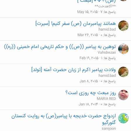
(ص)✧✜✦[مبعث ]
**آگاهدخت**
پاسخ ها
7
May 15, 2015
همانند پیامبرمان (ص) سفر کنیم! [سیرت]
hamid.bad
پاسخ ها
0
Mar 26, 2015
توهین به پیامبر ((ص)) و حکم تاریخی امام خمینی ((ره))
Vahidrezaii
پاسخ ها
1
Feb 19, 2015
ولادت پیامبر اکرم از زبان حضرت آمنه [تولد]
hamid.bad
پاسخ ها
0
Jan 8, 2015
روز مبعث چه روزی است؟
MARIA RED
پاسخ ها
0
Jan 18, 2014
ازدواج حضرت خدیجه با پیامبر(ص) به روایت کنستان
گئورگیو
sanijoon