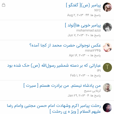
ش
پیامبر (ص)[ گفتگو ]
ق
د
ف
NYC
ه
ل
پاسخ ها
44
Aug 2, 2013
ش
پیامبر خوبی ها[تولد ]
د
mohammad azizi
ه
پاسخ ها
20
Jun 7, 2013
عکس نوجوانی حضرت محمد از کجا آمده؟
mina12345
پاسخ ها
0
Apr 16, 2013
عباراتی که بر دسته شمشیر رسول‌الله (ص) حک شده بود
T
t4t
پاسخ ها
0
Feb 1, 2013
من پادشاه نیستم. من برادرت هستم [ سیرت ]
کربلایی مسیح
پاسخ ها
4
Jan 29, 2013
رحلت پیامبر اکرم وشهادت امام حسن مجتبی وامام رضا
علیهم السلام [ ویژ ه ی رحلت ]