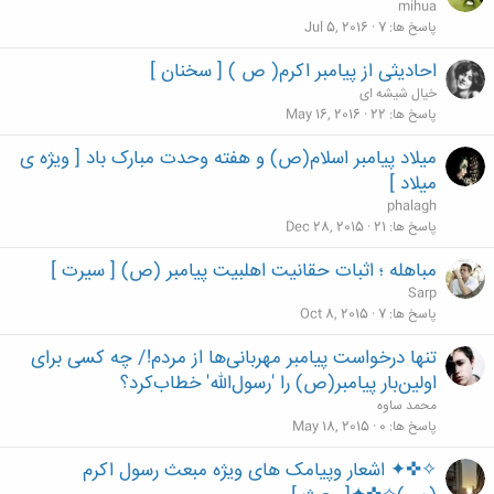
mihua
پاسخ ها
7
Jul 5, 2016
احادیثی از پیامبر اکرم( ص ) [ سخنان ]
خیال شیشه ای
پاسخ ها
22
May 16, 2016
میلاد پیامبر اسلام(ص) و هفته وحدت مبارک باد [ ویژه ی
میلاد ]
phalagh
پاسخ ها
21
Dec 28, 2015
مباهله ؛ اثبات حقانیت اهل‏بیت پیامبر (ص) [ سیرت ]
Sarp
پاسخ ها
7
Oct 8, 2015
تنها درخواست پیامبر مهربانی‌ها از مردم!/ چه کسی برای
اولین‌بار پیامبر(ص) را 'رسول‌الله' خطاب‌کرد؟
محمد ساوه
پاسخ ها
0
May 18, 2015
✧✜✦ اشعار وپیامک های ویژه مبعث رسول اکرم