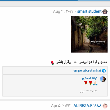
Aug 12, 2023
smart student
ممنون از احوالپرسی ات، برقرار باشی
و
emperatoretanhai
ا
کیانا احمدی
ک
ن
ش
Jun 3, 2024
ه
ا
:
Apr 5, 2023
ALIREZA.F.1988