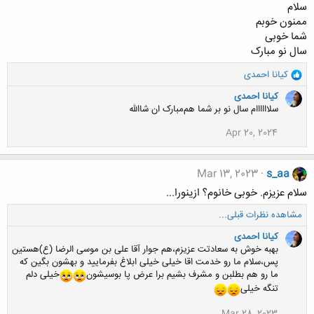
سلام
ممنون خوبم
شما خوبی
سال نو مبارک
و
کیانا احمدی
ا
کیانا احمدی
ک
سلاااااام سال نو بر شما هم‌مبارک ان شاالله
ن
ش
Apr 20, 2024
ه
ا
:
Mar 13, 2023
s_aa
سلام عزیزم. خوبی خانوم؟ ازینورا...
مشاهده نظرات قبلی...
کیانا احمدی
بهبه خوش به سعادتت عزیزم،هم جوار آقا علی بن موسی الرضا (ع)هستین
پس،سلام ما رو خدمت اقا خیلی خیلی ابلاغ بفرمایید و بهشون بگین که
ما رو هم بطلبن و مشرف بشیم برا عرض پا بوسیشون
خیلی دلم
تنگه خیلی