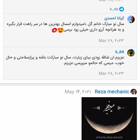
Mar 28, 2023
و
s_aa
ا
ک
کیانا احمدی
ن
سال نو مبارک خانم گل ،امیدوارم امسال بهترین ها در سر راهت قرار بگیره
ش
و به هرانچه آرزو داری خیلی زود برسی
ه
ا
Mar 28, 2023
:
s_aa
عزیزم ان شالله زودی بیای زیارت، سال نو مبارکت باشه و پرازسلامتی و حال
خوب، مرسی که حالمو میپرسی عزیزم.
Mar 28, 2023
May 14, 2021
Reza mechanic