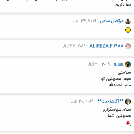
دعا داریم.
مرتضی ساعی
Jul 24, 2019
Jul 23, 2019
ALIREZA.F.1988
Jul 20, 2019
s_aa
سلامتی.
هوم. همچنین تو.
منم الحمدلله
**آگاهدخت**
Jul 20, 2019
سلام،سپاسگزارم
همچنین شما