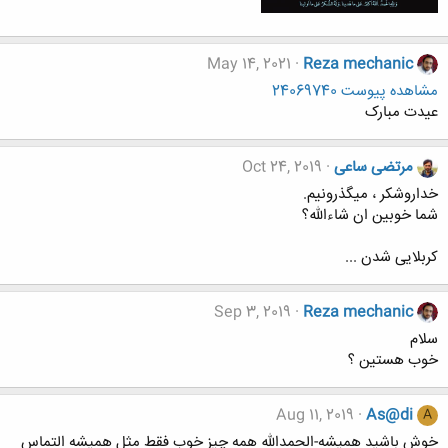
May 14, 2021
Reza mechanic
مشاهده پیوست 24069740
عیدت مبارک
مرتضی ساعی
Oct 24, 2019
خداروشکر ، میگذرونیم.
شما خوبین ان شاءالله؟
کربلایی شدن ...
Sep 3, 2019
Reza mechanic
سلام
خوب هستین ؟
Aug 11, 2019
As@di
A
خوش باشید همیشه-الحمدالله همه چیز خوب فقط مثل همیشه التماس