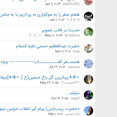
Jan 9, 2014
MARIA RED
هفتم صفر را به سوگواری به پردازیم یا به جشن و
Jan 1, 2012
V A H ! D
حدیث در قالب تصویر
May 10, 2013
M.Adhami
4
3
2
حضرت عبدالعظیم حسنى علیه السلام
Nov 7, 2011
Sarp
همســفر آفتــــــــــاب------------------- 
Jul 29, 2012
sabahat
✧✜✦زیباترین گل باغ حسین(ع ) ✧✜✦[میلاد عل
**آگاهدخت**
May 29, 2015
مشك...
Oct 14, 2015
naight
«حضرت زينب(س) پيام آور انقلاب خونين نينو
کیانا احمدی
Mar 1, 2011