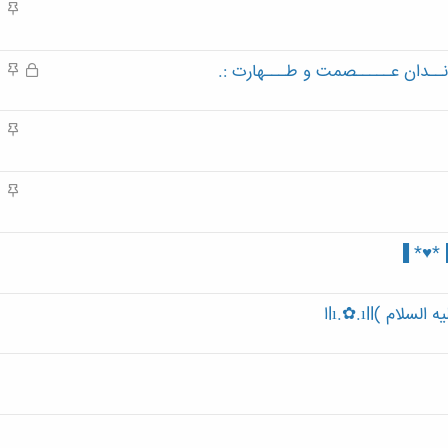
م
ه
م
انــدان عـــــصمت و طـــهارت :.
ق
م
ف
ه
ل
م
م
ش
ه
د
م
ه
م
ه
م
▐*♥* ▐