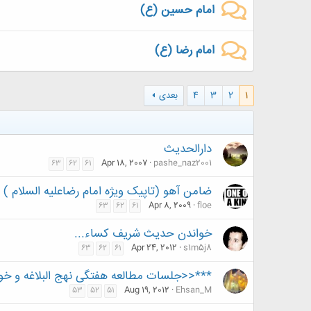
امام حسین (ع)
امام رضا (ع)
1
2
3
4
بعدی
دارالحدیث
Apr 18, 2007
pashe_naz2001
63
62
61
ضامن آهو (تاپیک ویژه امام رضاعلیه السلام )
Apr 8, 2009
floe
63
62
61
خواندن حدیث شریف کساء...
Apr 24, 2012
s1m5j8
63
62
61
***<<جلسات مطالعه هفتگی نهج البلاغه و خ
Aug 19, 2012
Ehsan_M
53
52
51