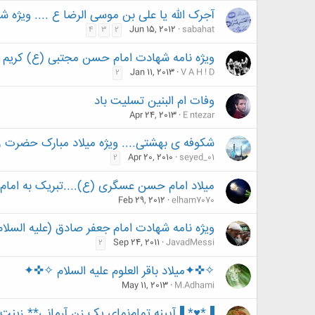
آجرک الله یا علی بن موسی الرضا ع .... ویژه ش
Jun 15, 2012
sabahat
4
3
2
ویژه نامه شهادت امام حسن مجتبی (ع) کریم ا
Jan 11, 2013
V A H ! D
2
وفات ام البنین تسلیت باد
Apr 24, 2013
E ntezar
شکوفه ی بهشتی.... ویژه میلاد مبارک حضرت زین
Apr 20, 2010
seyed_01
2
میلاد امام حسن عسگری (ع)....تبریک به امام
Feb 29, 2012
elham7070
ویژه نامه شهادت امام جعفر صادق (علیه السلام
Sep 24, 2011
JavadMessi
2
✧✜✦میلاد باقر العلوم علیه السلام ✧✜✦
May 11, 2013
M.Adhami
▐*♥* ▐آیینه تمام‌نمای یک زن آرمانی** زینت