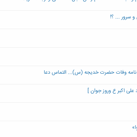
 سرور ... ؟!
ویژه نامه وفات حضرت خدیجه (س)... التماس دعا
ی اکبر ع وروز جوان ]
ا»