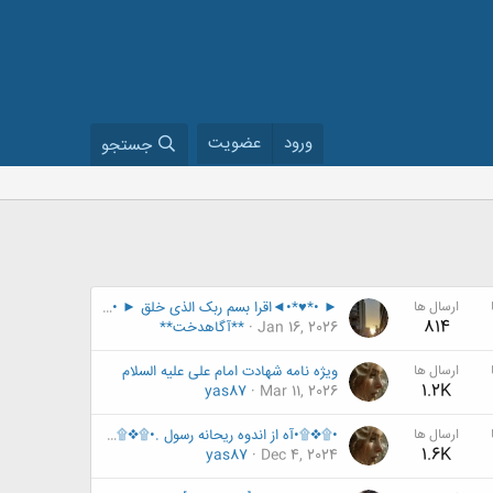
ورود
عضویت
جستجو
ارسال ها
► •*♥*•◄اقرا بسم ربک الذی خلق ► •*♥*•[ویژه نامه ی بعثت ]
814
Jan 16, 2026
**آگاهدخت**
ارسال ها
ویژه نامه شهادت امام علی علیه السلام
1.2K
yas87
Mar 11, 2026
ارسال ها
•۩❖۩•آه از اندوه ریحانه رسول .•۩❖۩•. [ ویژه ی شهادت ]
1.6K
yas87
Dec 4, 2024