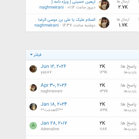
ارسال ها
اربعین حسینی [ ویژه نامه ]
2.7K
دیروز ساعت 01:12
naghmeirani
ارسال ها
السلام علیک یا علی بن موسی الرضا
1.7K
دوشنبه ساعت 16:37
naghmeirani
فیلتر
پاسخ ها
2K
Jun 12, 2026
بازدیدها
169K
yas87
پاسخ ها
2K
Apr 30, 2026
بازدیدها
137K
naghmeirani
پاسخ ها
2K
Jan 18, 2024
بازدیدها
164K
**آگاهدخت**
پاسخ ها
2K
Jan 28, 2017
A
بازدیدها
118K
Adrenaline