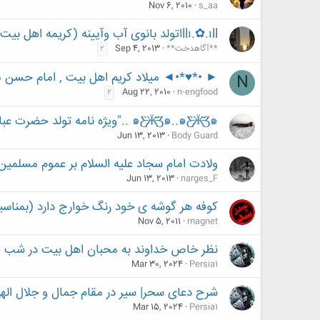
Nov 6, 2010
s_aa
llı.✿.ıllاتولد بانوی آب وآیینه (کریمه اهل بیت سلام الله علیها)lı.✿.ıllا
**آگاهدخت**
Sep 4, 2013
2
► •*♥*•◄ میلاد کریم اهل بیت , امام حسن 
N
Aug 22, 2010
n-engfood
2
๑Ƹ̵̡Ӝ̵̨̄Ʒ๑..๑Ƹ̵̡Ӝ̵̨̄Ʒ๑ .."ویژه نامه تولد حضرت عباس(علیه السلام) ... "..๑Ƹ̵̡Ӝ̵̨̄Ʒ๑..๑Ƹ̵̡Ӝ̵̨̄Ʒ ๑
Jun 13, 2013
Body Guard
ولادت امام سجاد علیه السلام بر عموم مسلمین
Jun 13, 2013
narges_F
کوفه هر گوشه ی خود رنگ خوارج دارد (بمناسبت 9 ذی الحجه سالروز شهادت حضرت مسلم بن 
Nov 5, 2011
magnet
نظر خاص خداوند به محبان اهل بیت در شب ق
Mar 30, 2024
Persia1
شرح دعای سحر| سیر در مقام جمال و جلال الهی از
Mar 15, 2024
Persia1