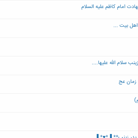
هادت امام کاظم علیه السلام
هل بیت ...
ب سلام الله علیها....
 زمان عج
)
 پدر زینب** ▐*♥* ▐