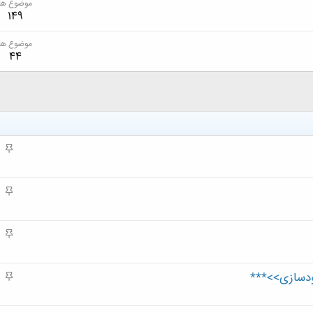
موضوع ها
149
موضوع ها
44
م
ه
م
م
ه
م
م
ه
م
ودسازی>>***
م
ه
م