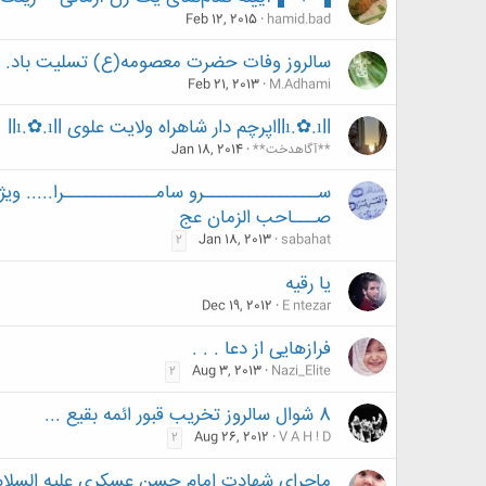
Feb 12, 2015
hamid.bad
سالروز وفات حضرت معصومه(ع) تسلیت باد.
Feb 21, 2013
M.Adhami
llı.✿.ıllاپرچم دار شاهراه ولایت علوى llı.✿.ıll
**آگاهدخت**
Jan 18, 2014
ســـــــــــــــرو سامــــــــــــرا..... وی
صـــاحب الزمان عج
Jan 18, 2013
sabahat
2
یا رقیه
Dec 19, 2012
E ntezar
فرازهایی از دعا . . .
Aug 3, 2013
Nazi_Elite
2
8 شوال سالروز تخریب قبور ائمه بقیع ...
Aug 26, 2012
V A H ! D
2
ماجرای شهادت امام حسن عسکرى علیه السلام و