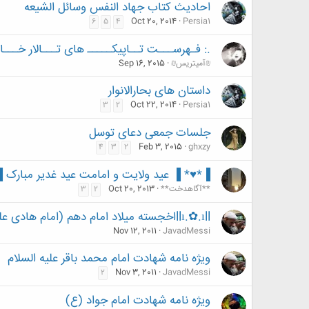
احادیث كتاب جهاد النفس وسائل الشيعه
Oct 20, 2014
Persia1
6
5
4
.: فـهرســـت تــاپیکـــــ های تـــالار خـــ
₪آمیتریس₪
Sep 16, 2015
داستان هاى بحارالانوار
Oct 22, 2014
Persia1
3
2
جلسات جمعی دعای توسل
Feb 3, 2015
ghxzy
4
3
2
▐*♥* ▐ عید ولایت و امامت عید غدیر مبارک 
**آگاهدخت**
Oct 20, 2013
3
2
llı.✿.ıllاخجسته میلاد امام دهم (امام هادی علیه السلام )lı.✿.ıllا
Nov 12, 2011
JavadMessi
ویژه نامه شهادت امام محمد باقر علیه السلام
Nov 3, 2011
JavadMessi
2
ویژه نامه شهادت امام جواد (ع)