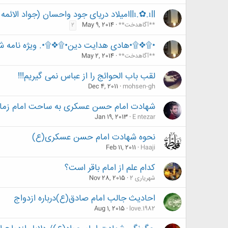
llı.✿.ıllامیلاد دریای جود واحسان (جواد الائمه علیه السلام )lı.✿.ıllا
**آگاهدخت**
May 9, 2014
2
•۩❖۩•هادى هدایت دین•۩❖۩•. ویژه نامه شهاد
**آگاهدخت**
May 2, 2014
لقب باب الحوائج را از عباس نمی گيريم!!!
Dec 4, 2011
mohsen-gh
شهادت امام حسن عسکری به ساحت امام زمان
Jan 19, 2013
E ntezar
نحوه شهادت امام حسن عسکری(ع)
Feb 11, 2011
Haaji
کدام علم از امام باقر است؟
شهریاری 2
Nov 28, 2015
احادیث جالب امام صادق(ع)درباره ازدواج
Aug 1, 2015
love.1982