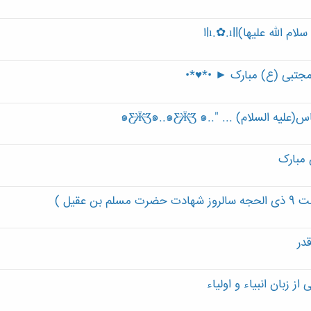
مجتبی (ع) مبارک ► •*♥*•
 مبارک
عقیل )
در
 زبان انبیاء و اولیاء