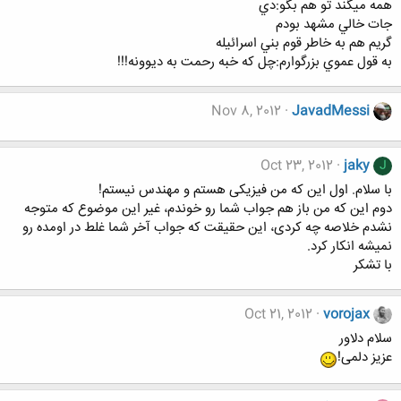
همه ميگند تو هم بگو:دي
جات خالي مشهد بودم
گريم هم به خاطر قوم بني اسرائيله
به قول عموي بزرگوارم:چل كه خبه رحمت به ديوونه!!!
Nov 8, 2012
JavadMessi
Oct 23, 2012
jaky
J
با سلام. اول این که من فیزیکی هستم و مهندس نیستم!
دوم این که من باز هم جواب شما رو خوندم، غیر این موضوع که متوجه
نشدم خلاصه چه کردی، این حقیقت که جواب آخر شما غلط در اومده رو
نمیشه انکار کرد.
با تشکر
Oct 21, 2012
vorojax
سلام دلاور
عزیز دلمی!