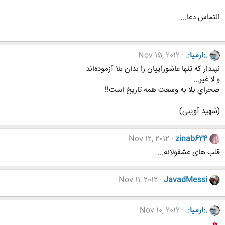
التماس دعا...
.:ارمیا:.
Nov 15, 2012
نپندار كه تنها عاشوراييان را بدان بلا آزموده‌اند
و لا غير...
صحراي بلا به وسعت همه تاريخ است!!
(شهید آوینی)
Nov 12, 2012
zinab624
قلب های عشقولانه...
Nov 11, 2012
JavadMessi
.:ارمیا:.
Nov 10, 2012