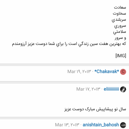
سعادت
سخاوت
سربلندي
سروري
سلامتي
و سرور
كه بهترين هفت سين زندگي است را براي شما دوست عزيز آرزومندم
[IMG]
Mar 19, 2013
*Chakavak*
C
Mar 17, 2013
eliiiiiiiiii
سال نو پیشاپیش مبارک دوست عزیز
Mar 13, 2013
anishtain_bahosh