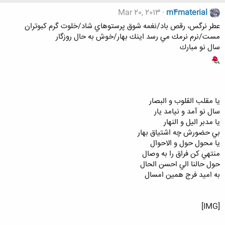
Mar 20, 2013
m4material
عطر نرگس، رقص باد/نغمه شوق پرستوهاي شاد/خلوت گرم كبوتران
مست/نرم نرمك مي رسد اينك بهار/خوش به حال روزگار
سال نو مبارك
يا مقلب القلوب و البصار
سال نو آمد و نيامد يار
يا مدبر اليل و النهار
بي حضورش چه اشتياق بهار
يا محول حول و الاحوال
منتهي كن فراق را به وصال
حول حالنا الي احسن الحال
به اميد فرج همين امسال
[IMG]