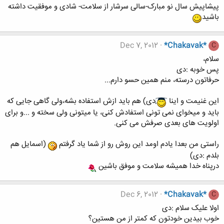
پیشاپیش سال نو مبارک-سالی سرشار از سلامت- شادی و موفقیت داشته
باشید
Dec 7, 2012
*Chakavak*
C
سلام،
پس خوبه :دی
حرفاتون درسته، منم همین حسو دارم...
این غنیمت و اینا
دی) هم باید ازش استفاده بشه،ولی گاهی جایی که
باید و میخوای نمی تونی استفادش کنی، یا میتونی ولی سخته و ...و برای
اولویت های بعدی صرفش می کنی.
راستی من بعدا یادم اومد این روش رو از شما یاد گرفتم
(اسمایل هم
بلدم :دی)
درپناه خدا همیشه سلامت و موفق باشین
Dec 6, 2012
*Chakavak*
C
اولا علیک سلام :دی
خوب بیدین خودتون که کمتر از من هستین؟