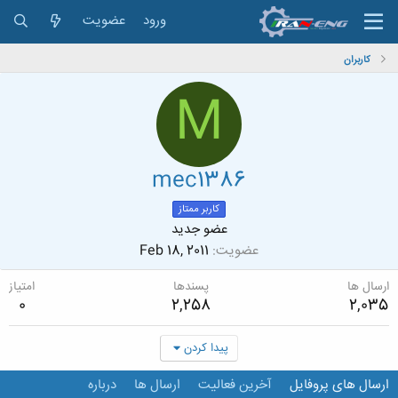
ورود
عضویت
کاربران
M
mec1386
کاربر ممتاز
عضو جدید
عضویت
Feb 18, 2011
ارسال ها
پسندها
امتیاز
0
2,258
2,035
پیدا کردن
ارسال های پروفایل
آخرین فعالیت
ارسال ها
درباره