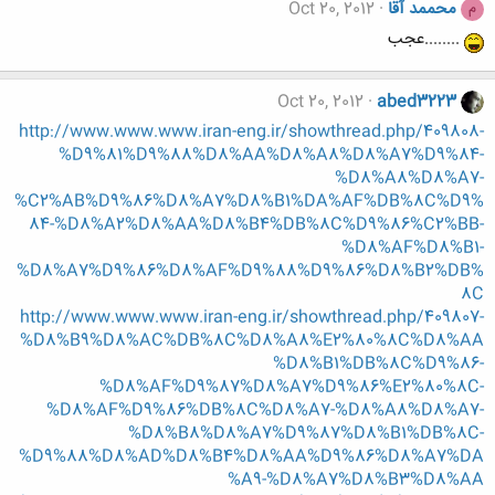
محممد آقا
Oct 20, 2012
م
........عجب
Oct 20, 2012
abed3223
http://www.www.www.iran-eng.ir/showthread.php/409808-
%D9%81%D9%88%D8%AA%D8%A8%D8%A7%D9%84-
%D8%A8%D8%A7-
%C2%AB%D9%86%D8%A7%D8%B1%DA%AF%DB%8C%D9%
84-%D8%A2%D8%AA%D8%B4%DB%8C%D9%86%C2%BB-
%D8%AF%D8%B1-
%D8%A7%D9%86%D8%AF%D9%88%D9%86%D8%B2%DB%
8C
http://www.www.www.iran-eng.ir/showthread.php/409807-
%D8%B9%D8%AC%DB%8C%D8%A8%E2%80%8C%D8%AA
%D8%B1%DB%8C%D9%86-
%D8%AF%D9%87%D8%A7%D9%86%E2%80%8C-
%D8%AF%D9%86%DB%8C%D8%A7-%D8%A8%D8%A7-
%D8%B8%D8%A7%D9%87%D8%B1%DB%8C-
%D9%88%D8%AD%D8%B4%D8%AA%D9%86%D8%A7%DA
%A9-%D8%A7%D8%B3%D8%AA