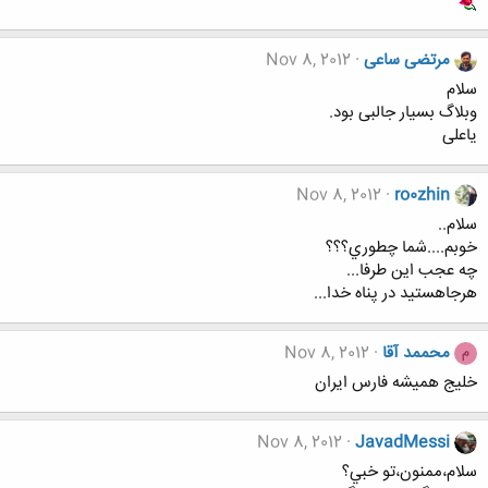
مرتضی ساعی
Nov 8, 2012
سلام
وبلاگ بسیار جالبی بود.
یاعلی
Nov 8, 2012
ro0zhin
سلام..
خوبم....شما چطوري؟؟؟
چه عجب اين طرفا...
هرجاهستيد در پناه خدا...
محممد آقا
Nov 8, 2012
م
خلیج همیشه فارس ایران
Nov 8, 2012
JavadMessi
سلام،ممنون،تو خبي؟