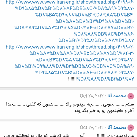
http://www.www.www.iran-eng.ir/showthread.php/409806-
%D9%85%D8%B1%D8%AF%DB%8C-%DA%A9%D9%87-
%D8%B5%D9%88%D8%B1%D8%AA%D8%B4-
%D8%A8%D8%B7%D9%88%D8%B1-
%DA%A9%D8%A7%D9%85%D9%84-%D8%A7%D8%B2-
%D8%A8%DB%8C%D9%86-
%D8%B1%D9%81%D8%AA%D9%87
http://www.www.www.iran-eng.ir/showthread.php/409802-
%D8%A7%D8%AA%D8%B5%D8%A7%D9%84-3-
%D8%B4%D8%A8%D8%A7%D9%86%D9%87-
%D8%B1%D9%88%D8%B2%DB%8C-%DB%8C%DA%A9-
%D9%85%D8%B1%D8%AF-%D8%A8%D9%87-
!!!!!!!
%D8%A8%D8%B1%D9%82
محممد آقا
Oct 20, 2012
م
سلام .........خوبی ........چه میدونم والا .........همون که گفتی ..........خدا
آخر و عاقبتمون رو به خیر بگذرونه
محممد آقا
Oct 20, 2012
م
من اومدم : دی !!!!!!! .........آره ........شیر تو شیر که مال یه لحظشه حاجی