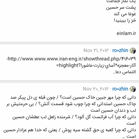
یک نماز جماعت
پشت سر حسین
غوغا می کند
حُرّ را ببینید!
einlam.ir
Nov 21, 2012
ro0zhin
http://www.www.www.iran-eng.ir/showthread.php/416039-
آثار-معجزه*آساي-زيارت-عاشورا?highlight=
التماس دعا..
Nov 20, 2012
ro0zhin
دانی که چرا مهر جبین خاک حسین است؟ / چون قبله ی دل پیکر صد
چاک حسین استدانی که چرا چوب شود قسمت آتش؟ / بی حرمتیش بر
لب و دندان حسین است
دانی که چرا آب فراتست گل آلود؟ / شرمنده زلعل لب عطشان حسین
است
دانی که چرا کعبه ی حق گشته سیه پوش / یعنی که خدا هم عزادار حسین
است …