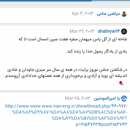
مرتضی ساعی
Apr 4, 2013
Mar 29, 2013
shahryar14
شاخه ای از گل یاس میهمان سفره هفت سین امسال است تا که
یادی از یادگار رسول خدا را زنده کند.
در شکفتن جشن نوروز برایت در همه ی سال سر سبزی جاودان و شادی
اندیشه ای پویا و آزادی و برخورداری از همه نعمتهای خدادادی آرزومندم .
. .
یا امیرالمومنین
Mar 25, 2013
http://www.www.www.iran-eng.ir/showthread.php/440972-
%DA%86%D9%87-%D8%A8%D8%A7%DB%8C%D8%AF-
%DA%A9%D8%B1%D8%AF%D8%9F?
p=6154763#post6154763