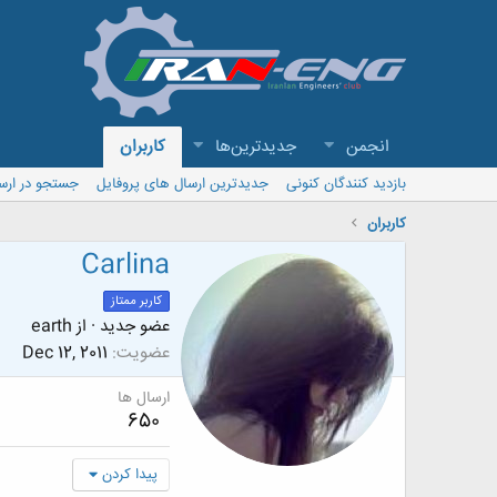
انجمن
جدیدترین‌ها
کاربران
بازدید کنندگان کنونی
جدیدترین ارسال های پروفایل
جستجو در ارس
کاربران
Carlina
کاربر ممتاز
عضو جدید
·
از
earth
عضویت
Dec 12, 2011
ارسال ها
650
پیدا کردن