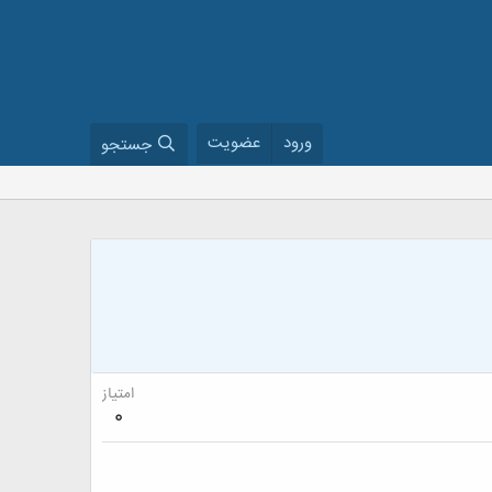
ورود
عضویت
جستجو
امتیاز
0