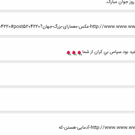
وز جوان مبارک.
ی-بزرگ-جهان?p=5204220#post5204220
فيد بود.سپاس بي كران از شما
http://w-آدمایی-هستن-که