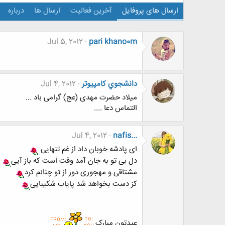
ارسال های پروفایل
آخرین فعالیت
ارسال ها
درباره
Jul 5, 2012
pari khano0m
دانشجوي كامپيوتر
Jul 4, 2012
میلاد حضرت مهدی (عج) گرامی باد ...
التماس دعا ....
Jul 4, 2012
nafis...
ای پادشه خوبان داد از غم تنهایی
دل بی تو به جان آمد وقت است که باز آیی
مشتاقی و مهجوری دور از تو چنانم کرد
کز دست بخواهد شد پایاب شکیبایی
عیدتون مبارک