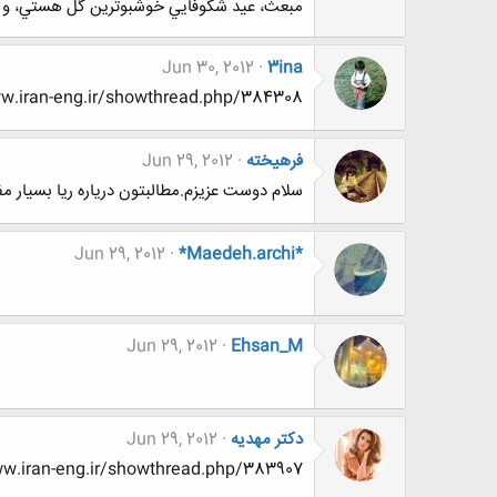
مبعث، عيد شکوفايي خوشبوترين گل هستي، و ر
Jun 30, 2012
3ina
http://www.www.www.iran-eng.ir/showthread.php/384308-عکس-معمارا
فرهيخته
Jun 29, 2012
سلام دوست عزيزم.مطالبتون درياره ريا بسيار م
Jun 29, 2012
*Maedeh.archi*
Jun 29, 2012
Ehsan_M
دکتر مهدیه
Jun 29, 2012
ww.www.www.iran-eng.ir/showthread.php/383907