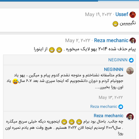
May 19, 2022
Ussef
نگییییین
May 2, 2022
Reza mechanic
پیام حذف شده 2014 یهو لایک میخوره .
از اینورا
و
NEGINNN
ا
NEGINNN
ک
سلام متأسفانه نشناختم و متوجه نشدم کدوم پیام و میگین ، یهو یاد
ن
جوونیام کردم و دوران دانشجوییم که اینجا سپری شد بعد ۶،۷ سال
یاد
ش
ه
اون روزا بخیررر…..
ا
May 13, 2022
:
و
Reza mechanic
ا
ک
Reza mechanic
ن
چه جالب. باحال بود برام
اینجوریه دیگه خیلی سریع میگذره
ش
. سال2009 اومدیم اینجا الان 2022 هستیم . هیچ وقت هم یادم نمیره اون
ه
روزا
ا