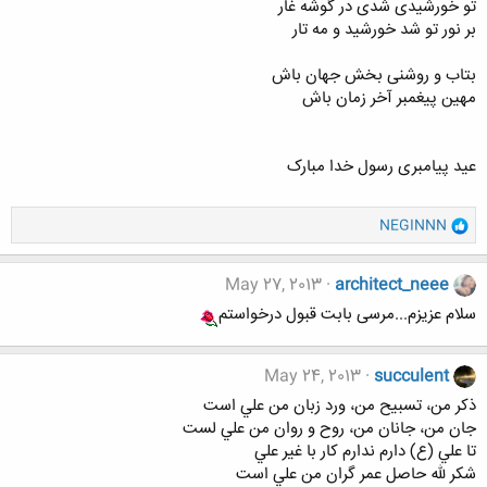
تو خورشیدی شدی در گوشه غار
بر نور تو شد خورشید و مه تار
بتاب و روشنی بخش جهان باش
مهین پیغمبر آخر زمان باش
عید پیامبری رسول خدا مبارک
و
NEGINNN
ا
ک
ن
May 27, 2013
architect_neee
ش
سلام عزیزم...مرسی بابت قبول درخواستم
ه
ا
:
May 24, 2013
succulent
ذکر من، تسبيح من، ورد زبان من علي است
جان من، جانان من، روح و روان من علي لست
تا علي (ع) دارم ندارم کار با غير علي
شکر لله حاصل عمر گران من علي است