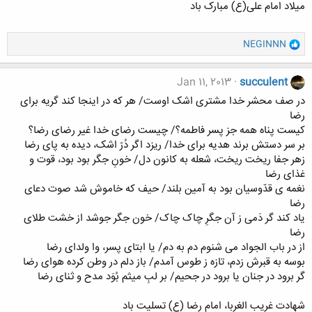
ميلاد امام علی(ع) مبارک باد
و
NEGINNN
ا
ک
ن
Jan 11, 2013
succulent
ش
در صف محشر خدا مشتری اشک اوست/ هر که در اینجا کند گریه برای
ه
رضا
ا
کیست پناه همه جز پسر فاطمه؟/ چیست رضای خدا غیر رضای رضا؟
:
بر سر دستش برند هدیه برای خدا/ ریزد اگر دُرّ اشک، دیده به پای رضا
زهر جفا ریخت ریخت، شعله به کانون دل/ خونِ جگر بود بود، قوت و
غذای رضا
نغمه ی قدّوسیان بود به آمین بلند/ حیف که خاموش شد صوت دعای
رضا
یاد کند گر دَمی ز آن جگرِ چاک چاک/ خون جگر جوشد از خشت طلای
رضا
از در باب الجواد می شنوم دم به دم/ یا ابتای پسر، وا ولدای رضا
بوسه به قبرش زدم، تازه ز طوس آمدم/ باز دلم در وطن کرده هوای رضا
گر برود در جنان یا برود در جحیم/ بر لبِ میثم بُوَد مدح و ثنای رضا
شهادت غریب الغربا، امام رضا (ع) تسلیت باد