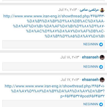
ا
:
ک
ن
مرتضی ساعی
Jul 20, 2013
ش
http://www.www.www.iran-eng.ir/showthread.php/465643-
ه
%D8%B9%D8%B6%D9%88%DB%8C%D8%AA-
ا
%D8%AF%D8%B1-%DA%AF%D8%B1%D9%88%D9%87-
:
%D8%AC%D9%87%D8%A7%D8%AF%DB%8C-
%D8%B9%D9%85%D8%A7%D8%B1
و
NEGINNN
ا
ک
ن
Jul 18, 2013
ehsanseh
ش
ه
و
NEGINNN
ا
ا
:
ک
ن
Jul 17, 2013
ehsanseh
ش
http://www.www.www.iran-eng.ir/showthread.php/465401-
ه
%D8%A7%D9%86%D8%B9%DA%A9%D8%A7%D8%B3?
ا
p=6564532#post6564532
:
و
NEGINNN