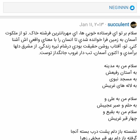
و
NEGINNN
ا
ک
ن
Jan 11, 2013
succulent
ش
سلام بر تو اي فرستاده خوبي ها، اي مهربانترين فرشته خاک. تو از ملکوت
ه
آسمان به زمين فرا خوانده شدي تا انسان را با معناي واقعي اش آشنا
ا
کني. تو، آفتاب روشن حقيقت بودي درشام تيره زندگي. از مشرق دلها
:
برآمدي و اکنون آسمان، تب دار غروب جانگداز توست.
سلام من به مدینه
به آستان رفیعش
به مسجد نبوی
به لاله های غریبش
سلام من به علی و
به حلم و صبر عجیبش
سلام من به بقیع و
چهار قبر غریبش
نشسته باز دلم پشت درب بسته آنجا
گرفته باز دلم بهر قبر مخفی زهرا