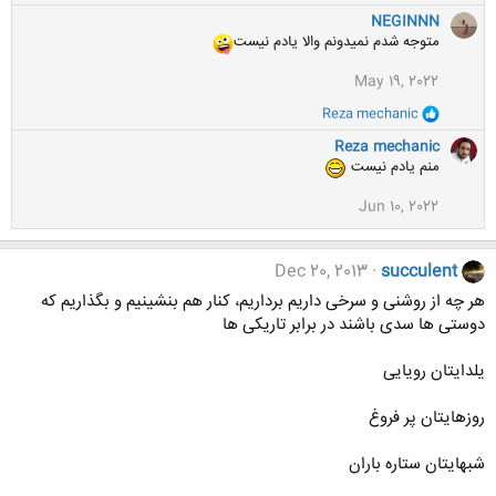
:
ا
ک
NEGINNN
ن
متوجه شدم نمیدونم والا یادم نیست
ش
ه
May 19, 2022
ا
:
و
Reza mechanic
ا
ک
Reza mechanic
ن
منم یادم نیست
ش
ه
Jun 10, 2022
ا
:
Dec 20, 2013
succulent
هر چه از روشنی و سرخی داریم برداریم، کنار هم بنشینیم و بگذاریم که
دوستی ها سدی باشند در برابر تاریکی ها
یلدایتان رویایی
روزهایتان پر فروغ
شبهایتان ستاره باران