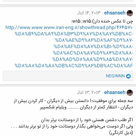
ا
ک
ن
Jul 14, 2013
ehsanseh
ش
چن تا عکس خنده دار;):w15::w15:
ه
http://www.www.www.iran-eng.ir/showthread.php/464571-
ا
%D8%B9%DA%A9%D8%B3%D9%87%D8%A7%DB%8C-
:
%D8%AE%D9%86%D8%AF%D9%87-
%D8%AF%D8%A7%D8%B1-%D9%88-
%D8%AC%D8%A7%D9%84%D8%A8-
%D8%AD%D8%AA%D9%85%D8%A7-
%D8%A8%D8%A8%DB%8C%D9%86%DB%8C%D8%AF
و
NEGINNN
ا
ک
ن
Jul 13, 2013
ehsanseh
ش
سه جمله براي موفقيت:ا دانستن بيش از ديگران - كار كردن بيش از
ه
ديگران - انتظار كمتر از ديگران ......... ويليام شكسپير
ا
:
اگر طلب دشمن هستی خود را از دوستانت برتر بدان
ولی اگر دوست می‌خواهی بگذار دوستانت خود را از تو برتر بدانند . . .
(دیل کارنگی)