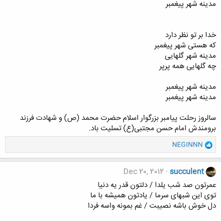
مدینه شهر پیغمبر
خدا بر تو نظر دارد
که هستی شهر پیغمبر
مدینه شهر گلهایی
چه گلهایی همه پرپر
مدینه شهر پیغمبر
مدینه شهر پیغمبر
سالروز رحلت پیامبر بزرگوار اسلام حضرت محمد (ص) و شهادت فرزند
برومندش امام حسن مجتبی(ع) تسلیت باد.
و
NEGINNN
ا
ک
ن
Dec 20, 2012
succulent
ش
عمرتون صد شب یلدا / دلتون قدر یه دنیا
ه
توی این شبهای سرما / یادتون همیشه با ما
ا
دل خوش باشه نصیبت / غم بمونه واسه فردا
: