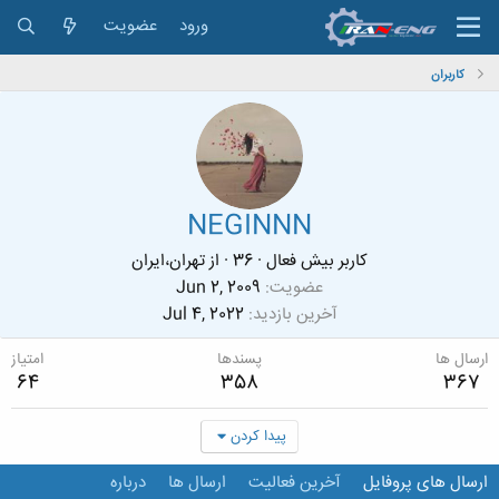
ورود
عضویت
کاربران
NEGINNN
کاربر بیش فعال
·
36
·
از
تهران،ایران
عضویت
Jun 2, 2009
آخرین بازدید
Jul 4, 2022
ارسال ها
پسندها
امتیاز
64
358
367
پیدا کردن
ارسال های پروفایل
آخرین فعالیت
ارسال ها
درباره