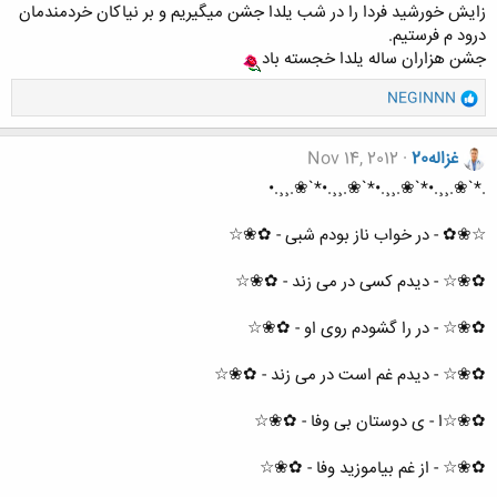
زایش خورشید فردا را در شب یلدا جشن میگیریم و بر نیاکان خردمندمان
درود م فرستیم.
جشن هزاران ساله یلدا خجسته باد
و
NEGINNN
ا
ک
ن
غزاله20
Nov 14, 2012
ش
.*`❀.¸¸.•*`❀.¸¸.•*`❀.¸¸.•*`❀.¸¸.•
ه
ا
☆❀✿ - در خواب ناز بودم شبی - ✿❀☆
:
✿❀☆ - دیدم کسی در می زند - ✿❀☆
✿❀☆ - در را گشودم روی او - ✿❀☆
✿❀☆ - دیدم غم است در می زند - ✿❀☆
✿❀☆ا - ی دوستان بی وفا - ✿❀☆
✿❀☆ - از غم بیاموزید وفا - ✿❀☆