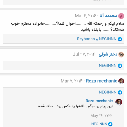
ه
ا
:
محممد آقا
Mar 2, 2016
م
سلام لیکم و رحمته الله .........احوال شما؟..........خانواده محترم خوب
هستند؟........پاینده باشید
و
NEGINNN
و
Reyhannn
ا
ک
ن
دختر شرقی
Jul 27, 2014
ش
ه
و
NEGINNN
ا
ا
:
ک
ن
Mar 7, 2014
Reza mechanic
ش
ه
و
NEGINNN
ا
ا
:
Reza mechanic
ک
این پیام رو میگم . ظاهرا یه عکس بود . حذف شده
ن
ش
May 14, 2022
ه
ا
و
NEGINNN