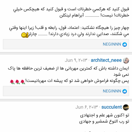
قبول كنيد كه هركسي خطرناك است و قبول كنيد كه هيچكس خيلي
خطرناك! نيست! ............ آبراهام لينكلن
چهار چيز را هيچگاه نشكنيد: اعتماد، قول، رابطه و قلب! زيرا اينها وقتي
مي شكنند، صدايي ندارند ولي درد زيادي دارند! ........ چارلز
و
NEGINNN
ا
ک
ن
Jun 9, 2013
architect_neee
ش
ایمان داشته باش که کمترین مهربانی ها از ضعیف ترین حافظه ها پاک
ه
نمی شود
ا
پس چگونه فراموش خواهی شد تو که پیشه ات مهربانیست!
:
و
NEGINNN
ا
ک
ن
Jun 6, 2013
succulent
ش
تو اکنون شهر علم و اجتهادی
ه
تو رب النوع شمشیر و جهادی
ا
: