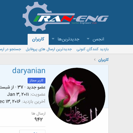
انجمن
جدیدترین‌ها
کاربران
بازدید کنندگان کنونی
جدیدترین ارسال های پروفایل
جستجو در ارس
کاربران
daryanian
کاربر ممتاز
عضو جدید
·
37
·
از
شبستر
عضویت
Jan 3, 2011
آخرین بازدید
ec 13, 2016
ارسال ها
942