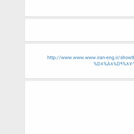
http://www.www.www.iran-eng.ir/
%D8%A8%D9%87