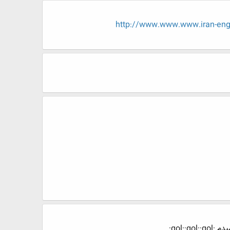
http://www.www.www.iran-
gol::