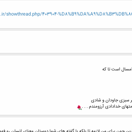
eng.ir/showthread.php/403904-%D8%B9%DA%A9%D8%B3%D
مسال است تا که
 سبزی جاودان و شادی
تهای خدادادی آرزومندم . . .
برای من لازمه تا بلکه با گفته های شما دوستان معنای انسان رو فهمیدم.::gol::gol