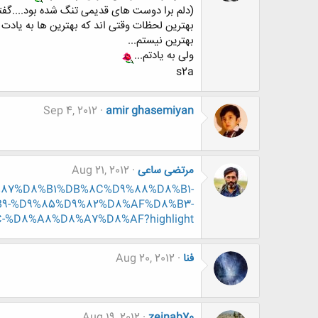
(دلم برا دوست های قدیمی تنگ شده بود....گفتم ب
بهترین لحظات وقتی اند که بهترین ها به یادت ب
بهترین نیستم...
ولی به یادتم...
s2a
Sep 4, 2012
amir ghasemiyan
مرتضی ساعی
Aug 21, 2012
%D9%87%D8%B1%DB%8C%D9%88%D8%B1-
9-%D9%85%D9%82%D8%AF%D8%B3-
D8%A8%D8%A7%D8%AF?highlight=
فنا
Aug 20, 2012
Aug 19, 2012
zeinab70