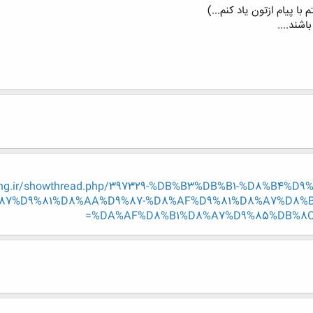
ا پیام ازتون یاد کنم...)
اشند....
-eng.ir/showthread.php/397329-%DB%B3%DB%B1-%D8%B4
87%D9%81%D8%AA%D9%87-%D8%AF%D9%81%D8%A7%D8%B
%DA%AF%D8%B1%D8%A7%D9%85%DB%8C-%