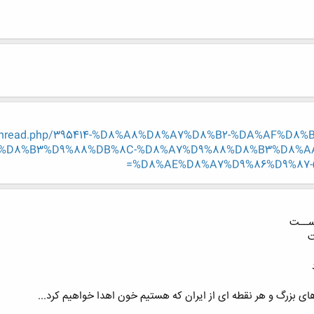
showthread.php/395414-%D8%A8%D8%A7%D8%B2-%DA%AF%D
-%D8%B3%D9%88%DB%8C-%D8%A7%D9%88%D8%B3%D8%A
%D8%AE%D8%A7%D9%86%D9%87-(%
اســت
ت
ی بزرگ و هر نقطه ای از ایران که هستیم خون اهدا خواهیم کرد...