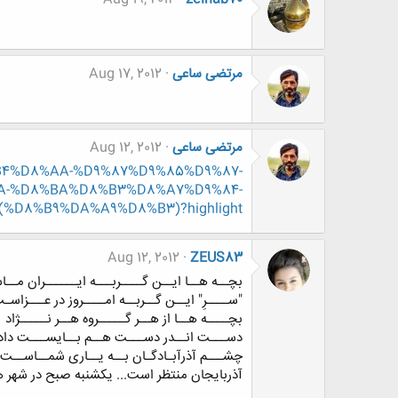
مرتضی ساعی
Aug 17, 2012
مرتضی ساعی
Aug 12, 2012
8%B4%D8%AA-%D9%87%D9%85%D9%87-
A-%D8%BA%D8%B3%D8%A7%D9%84-
D8%B9%DA%A9%D8%B3)?highlight=
Aug 12, 2012
ZEUS83
بچــه هــا ایــن گــــربـــه ایــــــران مــ
"ســــرِ" ایــن گــربــه امــــروز در عـــزاسـ
بچــــه هــا از هــر گـــــروه هــر نـــــژاد
دســـت انــدر دســـت هــم بــایســـت داد
چشـــم آذرآبـادگـان بــه یــاری شمــاســت
آذربایجان منتظر است... یکشنبه صبح در شهر ها