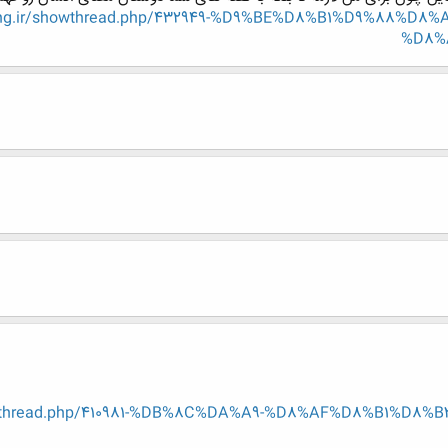
-eng.ir/showthread.php/432949-%D9%BE%D8%B1%D9%88%
%D8%
showthread.php/410981-%DB%8C%DA%A9-%D8%AF%D8%B1%D