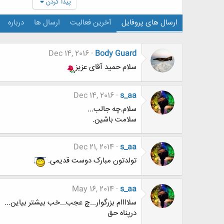
پیدا کردن
ارسال های پروفایل
آخرین فعالیت
ارسال ها
درباره
Dec 14, 2016
Body Guard
سلام حمید آقای عزیز
Dec 14, 2016
s_aa
سلام.چه جالب...
سلامت باشین.
Dec 21, 2014
s_aa
تولدتون مبارک دوست قدیمی.
May 16, 2014
s_aa
سلاااام بزرگوار...چ عجب...خب بیشتر بیاین...
درپناه حق