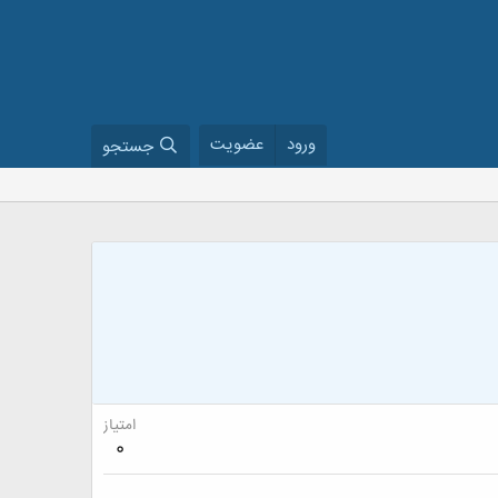
ورود
عضویت
جستجو
امتیاز
0