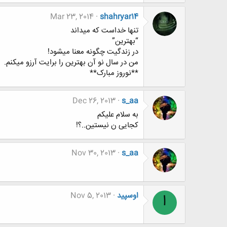
Mar 23, 2014
shahryar14
تنها خداست که میداند
“بهترین”
در زندگیت چگونه معنا میشود!
من در سال نو آن بهترین را برایت آرزو میکنم.
**نوروز مبارک**
Dec 26, 2013
s_aa
به سلام علیکم
کجایی ن نیستین..؟!
Nov 30, 2013
s_aa
اوسپید
Nov 5, 2013
ا