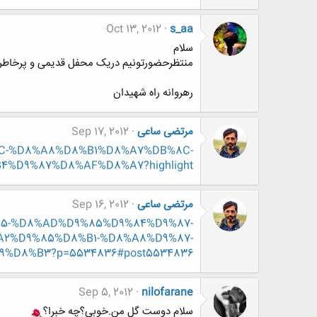
Oct 13, 2012
s_aa
سلام
منتظرحضورتونیم دریک محفل قدیمی و پرخاطر
رهروانه راه شهیدان
مرتضی ساعی
Sep 17, 2012
B%8C-%D8%A8%D8%B1%D8%A7%DB%8C-
4%D9%87%D8%AF%D8%A7?highlight=
مرتضی ساعی
Sep 16, 2012
9%85-%D8%AD%D9%85%D9%84%D9%87-
2%D9%85%D8%B1-%D8%A8%D9%87-
%D8%B3?p=5534836#post5534836
Sep 5, 2012
nilofarane
سلام دوست گل من.خوبی؟چه خبرا؟