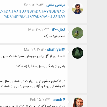
مرتضی ساعی
Sep 12, 2013
B%8C-%D8%A8%D8%B1%D8%A7%DB%8C-
%D8%B4%D9%87%D8%AF%D8%A7
کمال1400
Mar 30, 2013
سلام عیدمبارک
Mar 29, 2013
shahryar14
شاخه ای از گل یاس میهمان سفره هفت سین ا
یادی از یادگار رسول خدا را زنده کند.
در شکفتن جشن نوروز برایت در همه ی سال سر
اندیشه ای پویا و آزادی و برخورداری از همه نعم
Feb 15, 2013
arash 4
ممنون میشم اگه تو بحث شرکت کنین و نظر بدین چون 