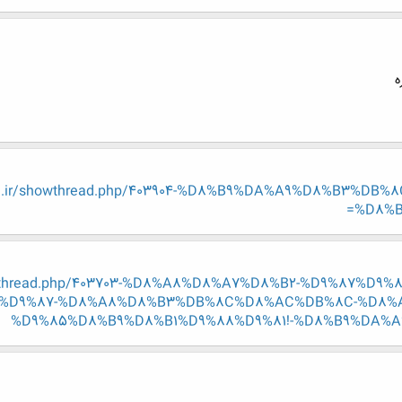
ه
eng.ir/showthread.php/403904-%D8%B9%DA%A9%D8%B3%D
%D8%B
showthread.php/403703-%D8%A8%D8%A7%D8%B2-%D9%87%D
%D9%87-%D8%A8%D8%B3%DB%8C%D8%AC%DB%8C-%D8%A
%D9%85%D8%B9%D8%B1%D9%88%D9%81!-%D8%B9%DA%A9