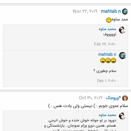
Nov 22, 2019
mahtab n
ممد ساوه
محمد ساوه
اوووووف
Feb 26, 2020
mahtab n
سلام چطوری ؟
Dec 1, 2020
*وروجک
Oct 30, 2019
سلام عموی خوبم : ) نیستی ولی یادت هس : )
محمد ساوه
دورود بر تو جوانه خوش خنده و خوش انرجی
هستم..همین دورو ورام عموجان...بازنشستگی و