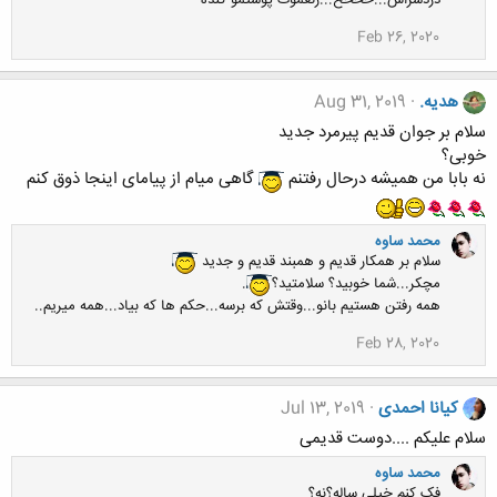
دردسراش...خخخخ...زنعموت پوستمو کنده
Feb 26, 2020
هدیه.
Aug 31, 2019
سلام بر جوان قدیم پیرمرد جدید
خوبی؟
نه بابا من همیشه درحال رفتنم
گاهی میام از پیامای اینجا ذوق کنم
محمد ساوه
سلام بر همکار قدیم و همبند قدیم و جدید
مچکر...شما خوبید؟ سلامتید؟
.
همه رفتن هستیم بانو...وقتش که برسه...حکم ها که بیاد...همه میریم..
Feb 28, 2020
کیانا احمدی
Jul 13, 2019
سلام علیکم ....دوست قدیمی
محمد ساوه
فک کنم خیلی ساله؟نه؟