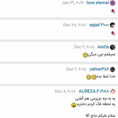
Jan 29, 2019
love eternal
L
Dec 28, 2018
sajad 3000
Dec 9, 2018
AinOs
نِمیفَمَم چی میگی
Dec 9, 2018
zahra1386
خدا شفا بده
Dec 8, 2018
ALIREZA.F.1988
به به چه عزیزمی هم گفتی
یه لحظه فک کردم دخترم
سلام علیکم حاج آقا