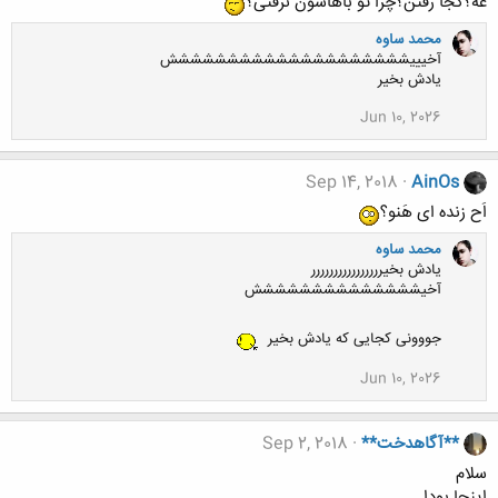
عه؟کجا رفتن؟چرا تو باهاشون نرفتی؟
محمد ساوه
آخیییشششششششششششششششششششش
یادش بخیر
Jun 10, 2026
Sep 14, 2018
AinOs
اَح زنده ای هَنو؟
محمد ساوه
یادش بخیرررررررررررررررر
آخیشششششششششششششش
جووونی کجایی که یادش بخیر
Jun 10, 2026
**آگاهدخت**
Sep 2, 2018
سلام
اینجا بودا