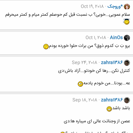
*وروجک
Oct 19, 2018
سلام عمویی...خوبی؟ ب نسبت قبل کم حوصلم کمتر میام و کمتر میحرفم
Oct 1, 2018
AinOs
برو بَ بَ کدوم ذوق؟ من برات حلوا خورده بودم
Sep 24, 2018
zahra1386
کنترل نکن...رها کن خودتو...آزاد باش:دی
عه...بودنا...من خودم یادمه
Sep 18, 2018
zahra1386
باشد باشد
عصن از وجناتت عالی ای میباره ها:دی