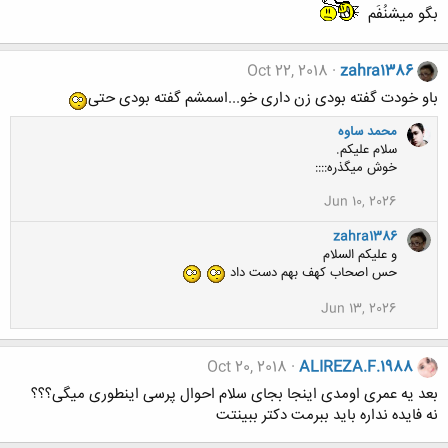
بگو میشنُفَم
Oct 22, 2018
zahra1386
باو خودت گفته بودی زن داری خو...اسمشم گفته بودی حتی
محمد ساوه
سلام علیکم.
خوش میگذره::::
Jun 10, 2026
zahra1386
و علیکم السلام
حس اصحاب کهف بهم دست داد
Jun 13, 2026
Oct 20, 2018
ALIREZA.F.1988
بعد یه عمری اومدی اینجا بجای سلام احوال پرسی اینطوری میگی؟؟؟
نه فایده نداره باید ببرمت دکتر ببینتت