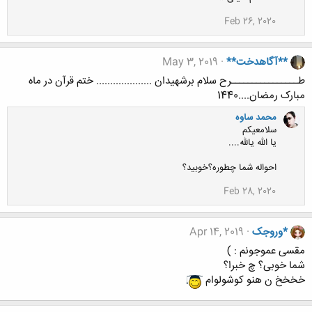
Feb 26, 2020
**آگاهدخت**
May 3, 2019
طــــــــــــــــرح سلام برشهیدان .................... ختم قرآن در ماه
مبارک رمضان....1440
محمد ساوه
سلامعیکم
یا الله یالله....
احواله شما چطوره؟خوبید؟
Feb 28, 2020
*وروجک
Apr 14, 2019
مقسی عموجونم : )
شما خوبی؟ چ خبرا؟
خخخخ ن هنو کوشولوام