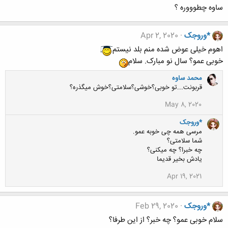
ساوه چطوووره ؟
*وروجک
Apr 2, 2020
اهوم خیلی عوض شده منم بلد نیستم
خوبی عمو؟ سال نو مبارک. سلام
محمد ساوه
قربونت...تو خوبی؟خوشی؟سلامتی؟خوش میگذره؟
May 8, 2020
*وروجک
مرسی همه چی خوبه عمو.
شما سلامتی؟
چه خبرا؟ چه میکنی؟
یادش بخیر قدیما
Apr 19, 2021
*وروجک
Feb 29, 2020
سلام خوبی عمو؟ چه خبر؟ از این طرفا؟