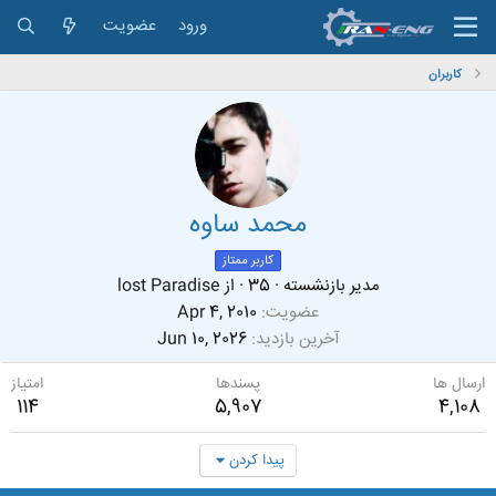
ورود
عضویت
کاربران
محمد ساوه
کاربر ممتاز
مدیر بازنشسته
·
35
·
از
lost Paradise
عضویت
Apr 4, 2010
آخرین بازدید
Jun 10, 2026
ارسال ها
پسندها
امتیاز
114
5,907
4,108
پیدا کردن