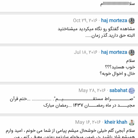
سلاااااااااااااااااااااام
Oct 29, 2016
haj morteza
مشاهده گفتگو رو نگاه میکردید میشناختید
البته حق دارید.گذر زمان.....
Jul 18, 2016
haj morteza
سلام
خوب هستید؟؟؟
خال و اخوال خوبه؟
May 28, 2016
sabahat
"صــــــــــراط مستقــــــــــــــــیــم". ................ ...ختم قرآن
مجیــــد در ماه رمضــــان 1437 ...رمضان مبارک
May 16, 2016
kheir khah
سلام آبجی گلم خیلی خوشحال میشم پیامی از شما می خونم ، امید وارم
همیشه شاد باشید ،در ضمن میخوام سایتمو بهتون معرفی کنم ، من