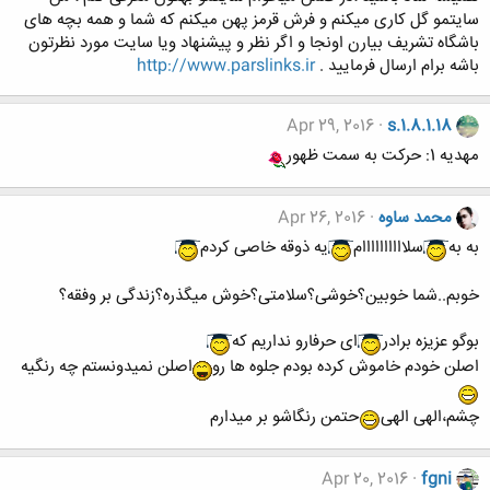
سایتمو گل کاری میکنم و فرش قرمز پهن میکنم که شما و همه بچه های
باشگاه تشریف بیارن اونجا و اگر نظر و پیشنهاد ویا سایت مورد نظرتون
باشه برام ارسال فرمایید .
http://www.parslinks.ir
Apr 29, 2016
s.1.8.1.18
مهدیه 1: حرکت به سمت ظهور
محمد ساوه
Apr 26, 2016
به به
سلاااااااااام
یه ذوقه خاصی کردم
خوبم..شما خوبین؟خوشی؟سلامتی؟خوش میگذره؟زندگی بر وفقه؟
بوگو عزیزه برادر
ای حرفارو نداریم که
اصلن خودم خاموش کرده بودم جلوه ها رو
اصلن نمیدونستم چه رنگیه
چشم،الهی الهی
حتمن رنگاشو بر میدارم
Apr 20, 2016
fgni