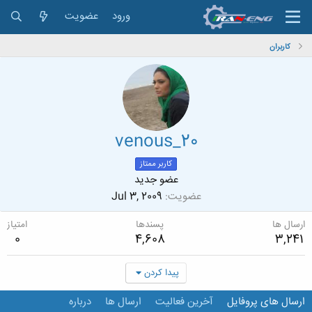
ورود
عضویت
کاربران
venous_20
کاربر ممتاز
عضو جدید
عضویت
Jul 3, 2009
ارسال ها
پسندها
امتیاز
0
4,608
3,241
پیدا کردن
ارسال های پروفایل
آخرین فعالیت
ارسال ها
درباره