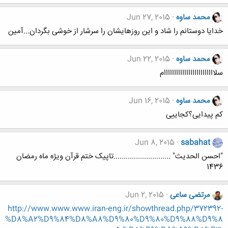
محمد ساوه
Jun 27, 2015
خدایا دوستانم را شاد و این روزهایشان را سرشار از خوشی بگردان...آمین
محمد ساوه
Jun 22, 2015
سلااااااااااااااااااااااااام
محمد ساوه
Jun 16, 2015
کم پیدایی؟کجاییی
Jun 8, 2015
sabahat
"احسن الحدیث" ............................تاپیک ختم قرآن ویژه ماه رمضان
1436
مرتضی ساعی
Jun 2, 2015
http://www.www.www.iran-eng.ir/showthread.php/372392-
%D8%A2%D9%84%D8%A8%D9%80%D9%80%D9%88%D9%8