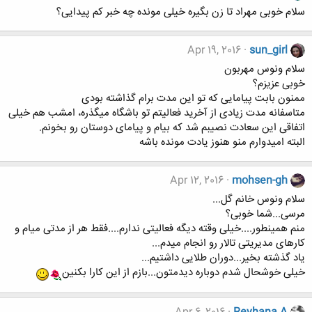
سلام خوبی مهراد تا زن بگیره خیلی مونده چه خبر کم پیدایی؟
Apr 19, 2016
sun_girl
سلام ونوس مهربون
خوبی عزیزم؟
ممنون بابت پیامایی که تو این مدت برام گذاشته بودی
متاسفانه مدت زیادی از آخرید فعالیتم تو باشگاه میگذره، امشب هم خیلی
اتفاقی این سعادت نصیبم شد که بیام و پیامای دوستان رو بخونم.
البته امیدوارم منو هنوز یادت مونده باشه
Apr 12, 2016
mohsen-gh
سلام ونوس خانم گل...
مرسی...شما خوبی؟
منم همینطور....خیلی وقته دیگه فعالیتی ندارم....فقط هر از مدتی میام و
کارهای مدیریتی تالار رو انجام میدم...
یاد گذشته بخیر...دوران طلایی داشتیم...
خیلی خوشحال شدم دوباره دیدمتون...بازم از این کارا بکنین