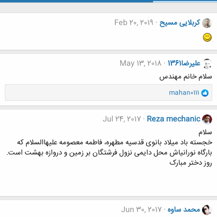
کربلایی مسیح
Feb 20, 2019
عليرضا1361
May 13, 2018
سلام خانم مهندس
و
mahan0111
ا
ک
ن
Jul 24, 2017
Reza mechanic
ش
سلام
ه
خجسته باد میلاد بانوی قدسیه مطهره، فاطمه معصومه علیهاالسلام که
ا
بارگاه نورانی‏اش محل دایمی نزول فرشتگان بر زمین و دروازه بهشت است.
:
روز دختر مبارک
محمد ساوه
Jun 30, 2017