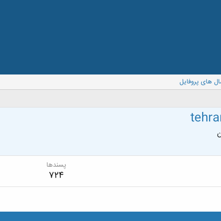
ال های پروفایل
tehr
ن
پسندها
724