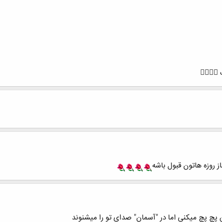

ز روزه هاتون قبول باشه
چ پچ میکنی اما در "آسمان" صدای تو را میشنوند