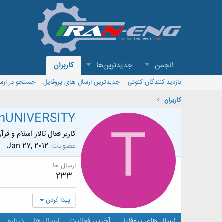
انجمن
جدیدترین‌ها
کاربران
بازدید کنندگان کنونی
جدیدترین ارسال های پروفایل
جستجو در ارس
کاربران
anUNIVERSITY
T
کاربر فعال تالار اسلام و قرآ
عضویت
Jan 27, 2012
ارسال ها
233
پیدا کردن
ارسال های پروفایل
آخرین فعالیت
ارسال ها
درباره