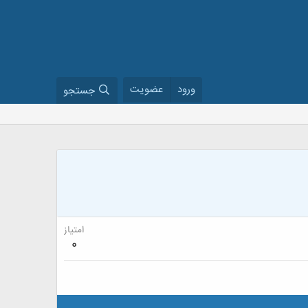
ورود
عضویت
جستجو
امتیاز
0