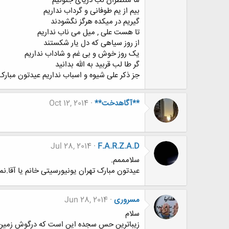
ما منتظران لب دریای جنونیم
بیم از یم طوفانی و گرداب نداریم
گیریم در میکده هرگز نگشودند
تا هست علی , میل می ناب نداریم
از روز سیاهی که دل یار شکستند
یک روز خوش و بی غم و شاداب نداریم
گر طا لب قربید به الله بدانید
جز ذکر علی شیوه و اسباب نداریم عیدتون مبارک 
**آگاهدخت**
Oct 12, 2014
Jul 28, 2014
F.A.R.Z.A.D
سلامممم.
عیدتون مبارک تهران یونیورسیتی خانم یا آقا.نما
مسروری
Jun 28, 2014
سلام
زیباترین حس سجده این است که درگوش زمین پ