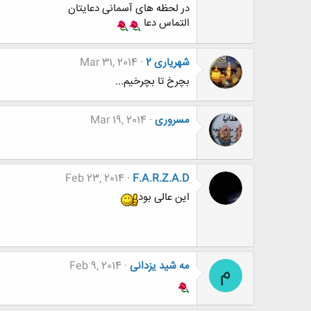
در لحظه های آسمانی دعایتان
التماس دعا
شهریاری 2
Mar 31, 2014
بچرخ تا بچرخیم...
مسروری
Mar 19, 2014
Feb 23, 2014
F.A.R.Z.A.D
این عالی بود
مه شید یزدانی
Feb 9, 2014
م