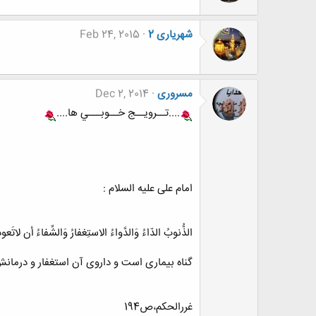
شهریاری 2
Feb 24, 2015
مسروری
Dec 2, 2014
....تــرويــج خــوبـــي ها....
امام علی عليه السلام :
الذُّنوبُ الدّاءُ وَالدَّواءُ الاستِغفارُ وَالشِّفاءُ أن لاتَعود
گناه بيمارى است و داروى آن استغفار و درمان
غررالحکم،ص194