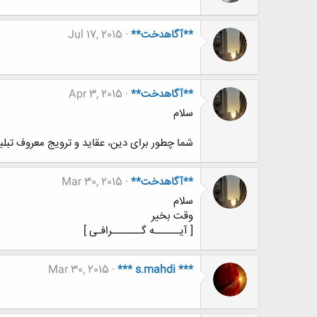
**آگاهدخت**
Jul 17, 2015
**آگاهدخت**
Apr 3, 2015
سلام
شما چطور برای دین، عقاید و ترویج معروف تبلی
**آگاهدخت**
Mar 30, 2015
سلام
وقت بخیر
[ آیــــــه گـــــــرافـی ]
Mar 30, 2015
*** s.mahdi ***