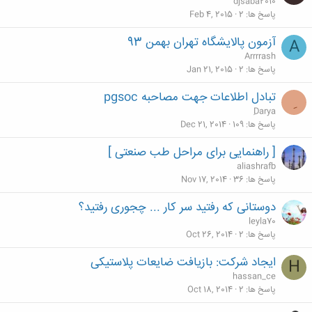
djsaba2010
پاسخ ها
2
Feb 4, 2015
آزمون پالایشگاه تهران بهمن 93
A
Arrrrash
پاسخ ها
2
Jan 21, 2015
تبادل اطلاعات جهت مصاحبه pgsoc
ِDarya
پاسخ ها
109
Dec 21, 2014
[ راهنمایی برای مراحل طب صنعتی ]
aliashrafb
پاسخ ها
36
Nov 17, 2014
دوستانی که رفتید سر کار ... چجوری رفتید؟
leyla70
پاسخ ها
2
Oct 26, 2014
ایجاد شرکت: بازیافت ضایعات پلاستیکی
H
hassan_ce
پاسخ ها
2
Oct 18, 2014