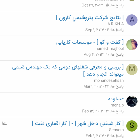
پاسخ ها
1K
Oct 27, 2013
[ نتايج شركت پتروشيمي كارون ]
A
A.R-KH-A
پاسخ ها
11
Sep 1, 2013
[ گفت و گو ] - موسسات کاریابی
hamed_majhool
پاسخ ها
10
Aug 4, 2013
[ بررسی و معرفی شغلهای دومی که یک مهندس شیمی
M
میتواند انجام دهد ]
mohandesehsan
پاسخ ها
22
Mar 1, 2013
عسلويه
mona.p
پاسخ ها
21
Feb 13, 2013
[ کار شیفتی داخل شهر ] - [ کار اقماری نفت ]
P
S
o
Sensero
l
پاسخ ها
3
Feb 1, 2013