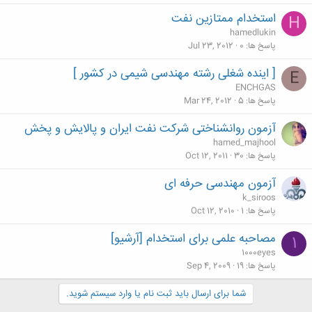
l
استخدام ممتازین نفت
H
hamedlukin
پاسخ ها
0
Jul 23, 2012
[ اینده شغلی رشته مهندسی شیمی در کشور ]
E
ENCHGAS
پاسخ ها
5
Mar 24, 2012
آزمون روانشناختی شرکت نفت ایران و پالایش و پخش
hamed_majhool
پاسخ ها
30
Oct 12, 2011
آزمون مهندسی حرفه ای
k_siroos
پاسخ ها
1
Oct 12, 2010
مصاحبه علمی برای استخدام [آرشیو]
1
1000eyes
پاسخ ها
19
Sep 4, 2009
شما برای ارسال باید ثبت نام یا وارد سیستم شوید.