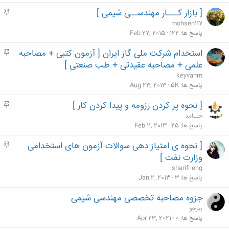
[ بازار کـــار مهندســی شیمی ]
م
ه
mohsen117
م
پاسخ ها
122
Feb 27, 2015
استخدام شرکت ملی گاز ایران [ آزمون کتبی + مصاحبه
م
ه
علمی + مصاحبه عقیدتی + طب صنعتی ]
م
keyvanm
پاسخ ها
5K
Aug 23, 2013
[ نحوه پر کردن رزومه و پیدا کردن کار ]
م
ه
حــامد
م
پاسخ ها
25
Feb 11, 2013
[ نحوه ی امتیاز دهی سوالات آزمون های استخدامی
م
ه
وزارت نفت ]
م
sharifi-eng
پاسخ ها
3
Jan 2, 2013
جزوه مصاحبه تخصصی مهندسی شیمی
پیرجو
پاسخ ها
0
Apr 23, 2021