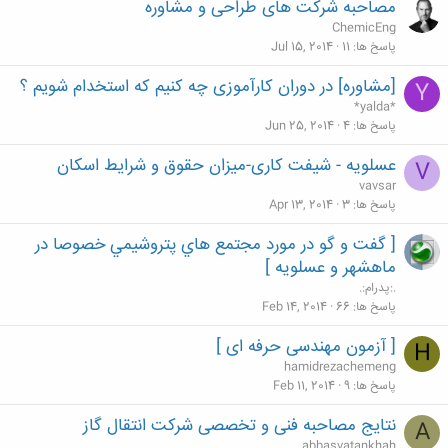
مصاحبه شرکت های طراحی و مشاوره
ChemicEng
پاسخ ها
11
Jul 15, 2014
[مشاوره] در دوران کارآموزی چه کنیم که استخدام شویم ؟
Y
*yalda*
پاسخ ها
4
Jun 25, 2014
عسلويه - شیفت کاری-میزان حقوق و شرایط اسکان
V
vavsar
پاسخ ها
3
Apr 13, 2014
[ گفت و گو در مورد مجتمع هاي پتروشيمي خصوصا در
ماهشهر و عسلويه ]
.:پدرام:.
پاسخ ها
66
Feb 14, 2014
[ آزمون مهندسی حرفه ای ]
H
hamidrezachemeng
پاسخ ها
9
Feb 11, 2014
نتایج مصاحبه فنی و تخصصی شرکت انتقال گاز
A
abbasvatankhah