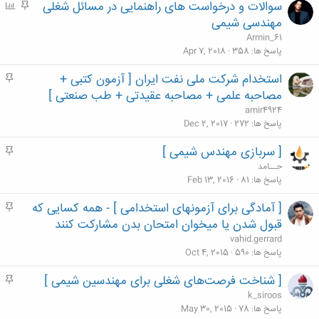
سوالات و درخواست های راهنمایی در مسائل شغلی
م
P
ه
o
مهندسی شیمی
م
l
Armin_61
l
پاسخ ها
358
Apr 7, 2018
استخدام شرکت ملی نفت ایران [ آزمون کتبی +
م
ه
مصاحبه علمی + مصاحبه عقیدتی + طب صنعتی ]
م
amir4924
پاسخ ها
272
Dec 2, 2017
[ سربازی مهندس شیمی ]
م
ه
حــامد
م
پاسخ ها
81
Feb 13, 2016
[ آمادگی برای آزمونهای استخدامی ] - همه کسایی که
م
ه
قبول شدن یا میخوان امتحان بدن مشارکت کنند
م
vahid.gerrard
پاسخ ها
590
Oct 4, 2015
[ شناخت فرصت‌های شغلی برای مهندسین شیمی ]
م
ه
k_siroos
م
پاسخ ها
78
May 30, 2015