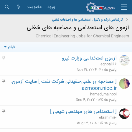
ورود
عضویت
کارشناسی ارشد و دکترا ، استخدامی ها و اطلاعات شغلی
آزمون های استخدامی و مصاحبه های شغلی
Chemical Engineering Jobs for Chemical Engineers
فیلتر
آزمون استخدامی وزارت نیرو
م
ه
eghbali66
م
پاسخ ها
20
Nov 19, 2024
[ مصاحبه ی علمی-عقیدتی شرکت نفت ] سایت آزمون:
م
ه
azmoon.nioc.ir
م
hamed_majhool
پاسخ ها
17K
Dec 4, 2022
[ استخدامی های مهندسی شیمی ]
م
ه
ebrahim110
م
پاسخ ها
1K
Aug 13, 2018