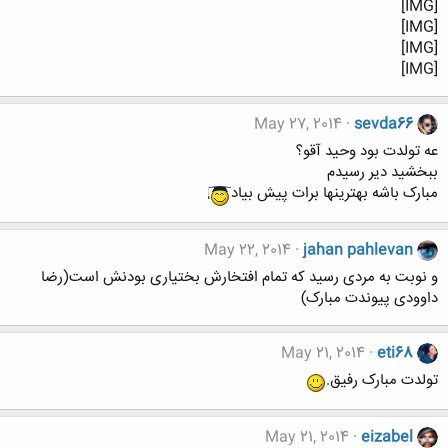
[IMG]
[IMG]
[IMG]
[IMG]
May 27, 2014
sevda66
عه تولدت بود وحید آقو؟
ببخشید دیر رسیدم
مبارک باشه بهترینها برات پیش بیاد
May 22, 2014
jahan pahlevan
و نوبت به مردی رسید که تمام افتخارش بختیاری بودنش است(رضا
داوودی پیوندت مبارک)
May 21, 2014
eti68
تولدت مبارک رفیق.
May 21, 2014
eizabel