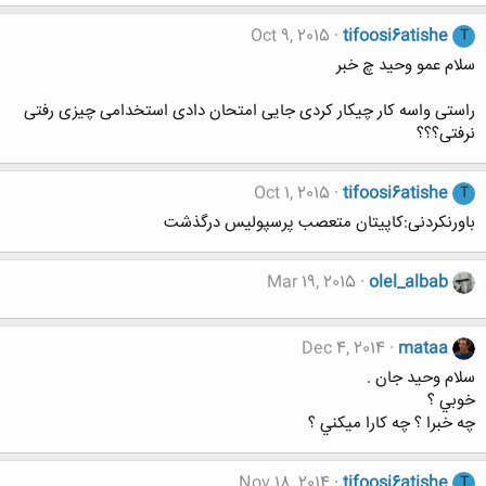
Oct 9, 2015
tifoosi6atishe
T
سلام عمو وحید چ خبر
راستی واسه کار چیکار کردی جایی امتحان دادی استخدامی چیزی رفتی
نرفتی؟؟؟
Oct 1, 2015
tifoosi6atishe
T
باورنکردنی:کاپیتان متعصب پرسپولیس درگذشت
Mar 19, 2015
olel_albab
Dec 4, 2014
mataa
سلام وحيد جان .
خوبي ؟
چه خبرا ؟ چه كارا ميكني ؟
Nov 18, 2014
tifoosi6atishe
T