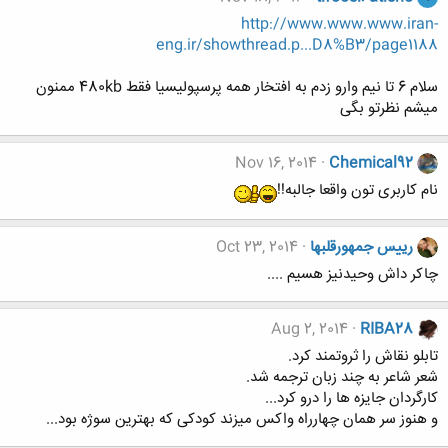
http://www.www.www.iran-
eng.ir/showthread.p...D8%B3/page1188
سلام 6 تا نیم وارو زدم به افتخار همه پرسپولیسیا فقط 480kb ممنون
میشم نظرتو بگی
Nov 16, 2014
Chemical92
نام کاربری تون واقعا جالبه!!
رییس جمهورقلبها
Oct 23, 2014
چاکر داش وحیدنیز هسیم ....
Aug 2, 2014
RIBA28
تابلو نقاش را ثروتمند کرد.
شعر شاعر به چند زبان ترجمه شد.
کارگردان جایزه ها را درو کرد...
و هنوز سر همان چهارراه واکس میزند کودکی که بهترین سوژه بود...