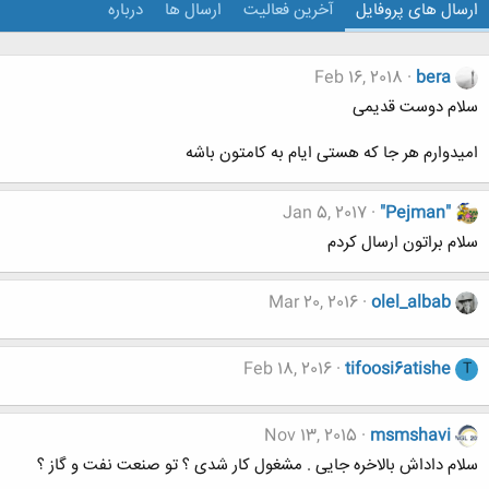
ارسال های پروفایل
آخرین فعالیت
ارسال ها
درباره
Feb 16, 2018
bera
سلام دوست قدیمی
امیدوارم هر جا که هستی ایام به کامتون باشه
Jan 5, 2017
"Pejman"
سلام براتون ارسال کردم
Mar 20, 2016
olel_albab
Feb 18, 2016
tifoosi6atishe
T
Nov 13, 2015
msmshavi
سلام داداش بالاخره جایی . مشغول کار شدی ؟ تو صنعت نفت و گاز ؟