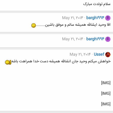
سلام تولدت مبارک
May 21, 2014
bargh1994
B
اقا وحید ایشالله همیشه سالم و موفق باشین.........
May 21, 2014
bargh1994
B
May 21, 2014
Ussef
خواهش میکنم وحید جان انشالله همیشه دست خدا همراهت باشه
[IMG]
[IMG]
[IMG]