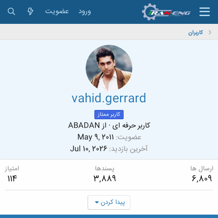
ورود
عضویت
کاربران
vahid.gerrard
کاربر ممتاز
کاربر حرفه ای
·
از
ABADAN
عضویت
May 9, 2011
آخرین بازدید
Jul 10, 2026
ارسال ها
پسندها
امتیاز
114
3,889
6,809
پیدا کردن