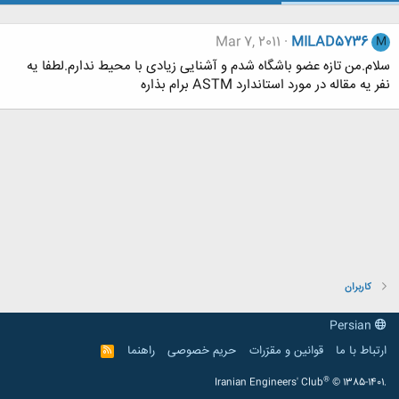
Mar 7, 2011
MILAD5736
M
سلام.من تازه عضو باشگاه شدم و آشنایی زیادی با محیط ندارم.لطفا یه
نفر یه مقاله در مورد استاندارد ASTM برام بذاره
کاربران
Persian
ارتباط با ما
قوانین و مقرّرات
حریم خصوصی
راهنما
R
S
S
®
Iranian Engineers' Club
© 1385-1401.