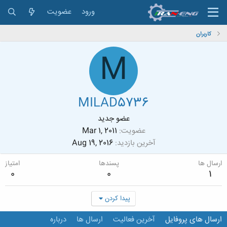
ورود
عضویت
کاربران
M
MILAD5736
عضو جدید
عضویت
Mar 1, 2011
آخرین بازدید
Aug 19, 2016
ارسال ها
پسندها
امتیاز
0
0
1
پیدا کردن
ارسال های پروفایل
آخرین فعالیت
ارسال ها
درباره