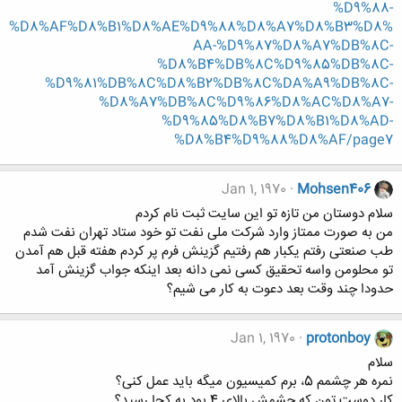
%D9%88-
%D8%AF%D8%B1%D8%AE%D9%88%D8%A7%D8%B3%D8%
AA-%D9%87%D8%A7%DB%8C-
%D8%B4%DB%8C%D9%85%DB%8C-
%D9%81%DB%8C%D8%B2%DB%8C%DA%A9%DB%8C-
%D8%A7%DB%8C%D9%86%D8%AC%D8%A7-
%D9%85%D8%B7%D8%B1%D8%AD-
%D8%B4%D9%88%D8%AF/page7
Jan 1, 1970
Mohsen406
سلام دوستان من تازه تو این سایت ثبت نام کردم
من به صورت ممتاز وارد شرکت ملی نفت تو خود ستاد تهران نفت شدم
طب صنعتی رفتم یکبار هم رفتیم گزینش فرم پر کردم هفته قبل هم آمدن
تو محلومن واسه تحقیق کسی نمی دانه بعد اینکه جواب گزینش آمد
حدودا چند وقت بعد دعوت به کار می شیم؟
Jan 1, 1970
protonboy
سلام
نمره هر چشمم 5، برم کمیسیون میگه باید عمل کنی؟
کار دوست تون که چشمش بالای 4 بود به کجا رسید؟