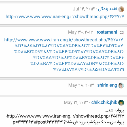
نغمه زندگی
Jul 14, 2013
http://www.www.www.iran-eng.ir/showthread.php/464727
May 30, 2013
rostamani
http://www.www.www.iran-eng.ir/showthread.php/452807-
%D9%85%D9%82%D8%A7%DB%8C%D8%B3%D9%87-
%D8%B1%D9%88%D8%B4-%D9%87%D8%A7%DB%8C-
%D8%AA%D9%82%D8%B7%DB%8C%D8%B1-
%D8%BA%D8%B4%D8%A7%DB%8C%DB%8C-
%28%DA%A9%D9%85%DA%A9%29
May 28, 2013
shirin eng
May 21, 2013
chik.chik.jhik
پروانه شد...
http://www.www.www.iran-eng.ir/showthread.php/451413-
پروانه-ی-محک-پرکشید-روحش-شاد?p=6334631#post6334631