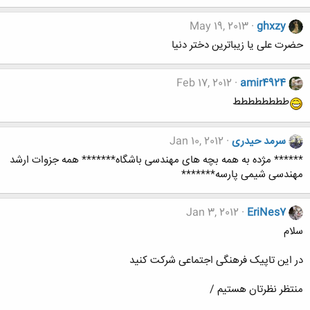
May 19, 2013
ghxzy
حضرت علی یا زیباترین دختر دنیا
Feb 17, 2012
amir4924
طططططططط
سرمد حیدری
Jan 10, 2012
****** مژده به همه بچه های مهندسی باشگاه******* همه جزوات ارشد
مهندسی شیمی پارسه*******
Jan 3, 2012
EriNes7
سلام
در این تاپیک فرهنگی اجتماعی شرکت کنید
منتظر نظرتان هستیم /