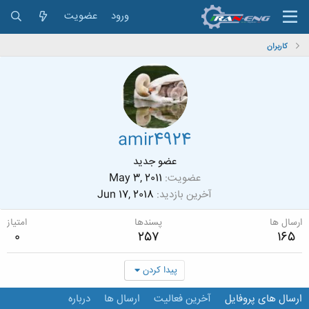
ورود
عضویت
کاربران
amir4924
عضو جدید
عضویت
May 3, 2011
آخرین بازدید
Jun 17, 2018
ارسال ها
پسندها
امتیاز
0
257
165
پیدا کردن
ارسال های پروفایل
آخرین فعالیت
ارسال ها
درباره