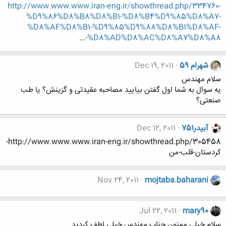
http://www.www.www.iran-eng.ir/showthread.php/334760-
%D9%86%D8%B8%D8%B1-%D8%B4%D9%85%D8%A7-
%D8%AF%D8%B1-%D9%85%D9%88%D8%B1%D8%AF-
...
%D8%AD%D8%AC%D8%A7%D8%A8-
شهرام 59
Dec 19, 2011
سلام مهندس
یه سوال به شما اول گفتن بیایید مصاحبه عقیدتی و گزینش؟ یا طب
صنعتی؟
آبیدر751
Dec 12, 2011
http://www.www.www.iran-eng.ir/showthread.php/305458-
کردستان-قلب-من
Nov 24, 2011
mojtaba.baharani
Jul 22, 2011
mary90
سلام خیلی ممنون جناب مهندس خیلی لطف کردید