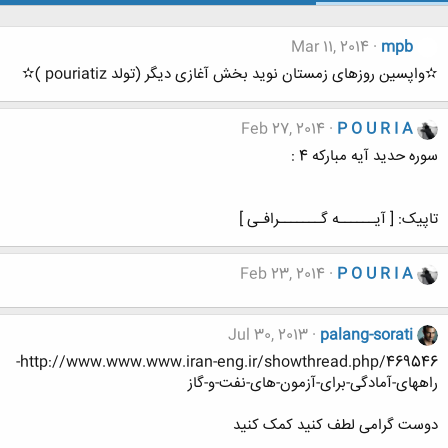
Mar 11, 2014
mpb
✫واپسین روزهای زمستان نوید بخش آغازی دیگر (تولد pouriatiz )✫
Feb 27, 2014
P O U R I A
سوره حدید آیه مبارکه 4 :
تاپیک: [ آیــــــه گـــــــرافـی ]
Feb 23, 2014
P O U R I A
Jul 30, 2013
palang-sorati
http://www.www.www.iran-eng.ir/showthread.php/469546-
راههای-آمادگی-برای-آزمون-های-نفت-و-گاز
دوست گرامی لطف کنید کمک کنید