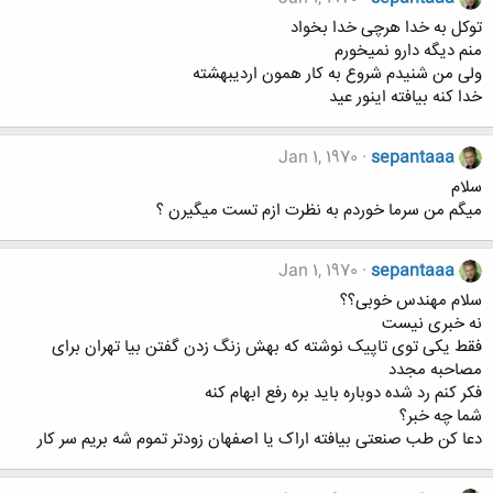
توکل به خدا هرچی خدا بخواد
منم دیگه دارو نمیخورم
ولی من شنیدم شروع به کار همون اردیبهشته
خدا کنه بیافته اینور عید
Jan 1, 1970
sepantaaa
سلام
میگم من سرما خوردم به نظرت ازم تست میگیرن ؟
Jan 1, 1970
sepantaaa
سلام مهندس خوبی؟؟
نه خبری نیست
فقط یکی توی تاپیک نوشته که بهش زنگ زدن گفتن بیا تهران برای
مصاحبه مجدد
فکر کنم رد شده دوباره باید بره رفع ابهام کنه
شما چه خبر؟
دعا کن طب صنعتی بیافته اراک یا اصفهان زودتر تموم شه بریم سر کار