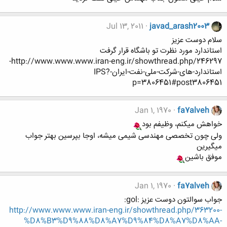
Jul 13, 2011
javad_arash2003
سلام دوست عزیز
استاندارد مورد نظرت تو باشگاه قرار گرفت
http://www.www.www.iran-eng.ir/showthread.php/246297-
استاندارد-های-شرکت-ملی-نفت-ایران-IPS?
p=3806451#post3806451
Jan 1, 1970
fa7alveh
خواهش میکنم، وظیفم بود
ولی چون تخصصی مهندسی شیمی میشه، اوجا بپرسین بهتر جواب
میگیرین
موفق باشین
Jan 1, 1970
fa7alveh
جواب سوالتون دوست عزیز :gol:
http://www.www.www.iran-eng.ir/showthread.php/363200-
%D8%B3%D9%88%D8%A7%D9%84%D8%A7%D8%AA-