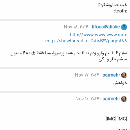
خب خداروشکر:D
:tooth:
Nov 18, 2014
tifoosi6atishe
T
http://www.www.www.iran-
eng.ir/showthread.p...D8%B3/page1188
سلام 6 تا نیم وارو زدم به افتخار همه پرسپولیسیا فقط 480kb ممنون
میشم نظرتو بگی
Nov 17, 2014
parmehr
خواهش
Nov 10, 2014
parmehr
[IMG][IMG]