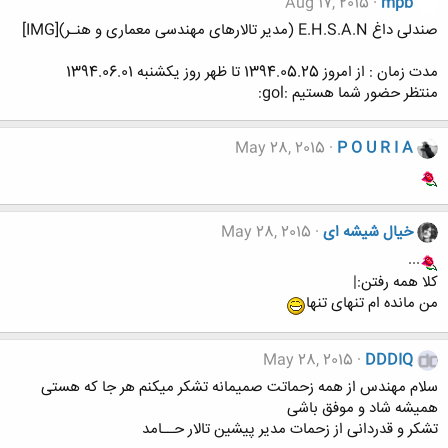
Aug 17, 2015
mpb
صندلی داغ E.H.S.A.N (مدیر تالارهای مهندسی معماری و هنـر)[IMG]
مدت زمان : از امروز 1394.05.25 تا ظهر روز یکشنبه 1394.06.01
منتظر حضور شما هستیم :gol:
May 28, 2015
P O U R I A
خیال شیشه ای
May 28, 2015
...
کلا همه رفتن:|
من مانده ام تنهای تنها
May 28, 2015
DDDIQ
سلام مهندس از همه زحماتت صمیمانه تشکر میکنم هر جا که هستی
همیشه شاد و موفق باشی
تشکر و قدردانی از زحمات مدیر پیشین تالار حــامد