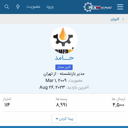
ورود
عضویت
کاربران
حــامد
کاربر ممتاز
مدیر بازنشسته
·
از
تهران
عضویت
Mar 1, 2009
آخرین بازدید
Aug 26, 2023
ارسال ها
پسندها
امتیاز
114
8,991
4,500
پیدا کردن