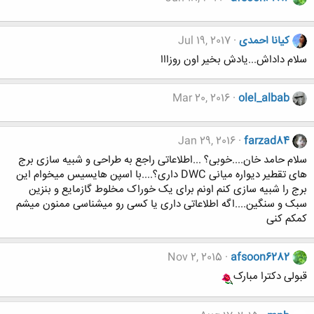
کیانا احمدی
Jul 19, 2017
سلام داداش...یادش بخیر اون روزااا
Mar 20, 2016
olel_albab
Jan 29, 2016
farzad84
سلام حامد خان....خوبی؟ ...اطلاعاتی راجع به طراحی و شبیه سازی برج
های تقطیر دیواره میانی DWC داری؟....با اسپن هایسیس میخوام این
برج را شبیه سازی کنم اونم برای یک خوراک مخلوط گازمایع و بنزین
سبک و سنگین....اگه اطلاعاتی داری یا کسی رو میشناسی ممنون میشم
کمکم کنی
Nov 2, 2015
afsoon6282
قبولی دکترا مبارک