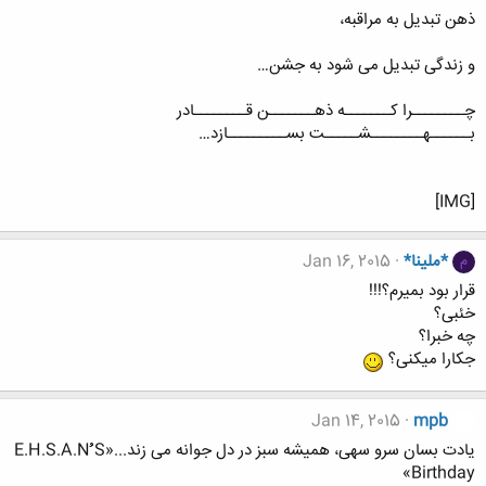
ذهن تبدیل به مراقبه،
و زندگی تبدیل می شود به جشن…
چــــــــرا کـــــــه ذهـــــــن قــــــــادر
بــــــهــــــــشـــــت بســـــــــازد…
[IMG]
*ملینا*
Jan 16, 2015
م
قرار بود بمیرم؟!!!
خئبی؟
چه خبرا؟
جکارا میکنی؟
Jan 14, 2015
mpb
یادت بسان سرو سهی، همیشه سبز در دل جوانه می زند...«E.H.S.A.Nُُُ S
Birthday»