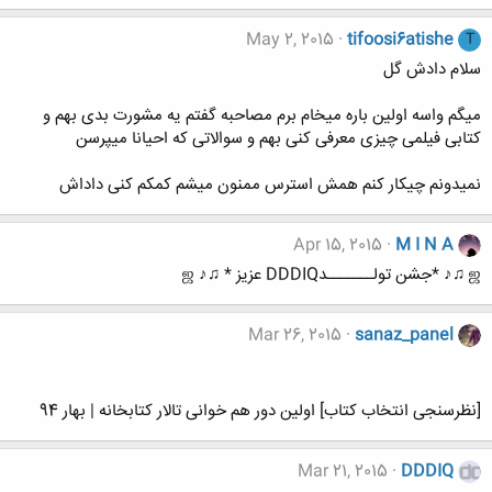
May 2, 2015
tifoosi6atishe
T
سلام دادش گل
میگم واسه اولین باره میخام برم مصاحبه گفتم یه مشورت بدی بهم و
کتابی فیلمی چیزی معرفی کنی بهم و سوالاتی که احیانا میپرسن
نمیدونم چیکار کنم همش استرس ممنون میشم کمکم کنی داداش
Apr 15, 2015
M I N A
ஜ ♫♪ *جشن تولـــــــدDDDIQ عزیز * ♫♪ ஜ
Mar 26, 2015
sanaz_panel
[نظرسنجی انتخاب کتاب] اولین دور هم خوانی تالار کتابخانه | بهار 94
Mar 21, 2015
DDDIQ