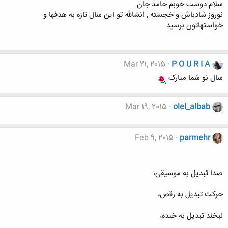
سلام دوست خوبم حامد جان
نوروز شادباش و خجسته , انشالله تو این سال تازه به هدفها و
خواستهاتون برسید
Mar 21, 2015
P O U R I A
سال نو شما مبارک
Mar 19, 2015
olel_albab
Feb 9, 2015
parmehr
صدا تبدیل به موسیقی،
حرکت تبدیل به رقص،
لبخند تبدیل به خنده،