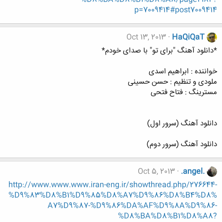
p=7009414#post7009414
Oct 13, 2013
HaQiQaT
*دانلود آهنگ "برای تو" با صدای خودم*
خواننده : ابراهیم اسدی
ملودی و تنظیم : حسن حسینی
مسترینگ : فتاح فتحی
دانلود آهنگ (سرور اول)
دانلود آهنگ (سرور دوم)
Oct 5, 2013
.angel.
http://www.www.www.iran-eng.ir/showthread.php/276644-
%D9%83%D8%B1%D9%85%D8%A7%D9%86%D8%B4%D8%
A7%D9%87-%D9%86%DA%AF%D9%8A%D9%86-
%D8%BA%D8%B1%D8%A8?