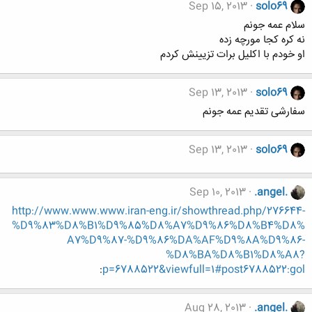
Sep 15, 2013
solo69
سلام عمه جونم
نه کره کجا مورچه زده
او خودم با اکلیل برات تزیینش کردم
Sep 13, 2013
solo69
سفارشی تقدیم عمه جونم
Sep 13, 2013
solo69
Sep 10, 2013
.angel.
http://www.www.www.iran-eng.ir/showthread.php/276644-
%D9%83%D8%B1%D9%85%D8%A7%D9%86%D8%B4%D8%
A7%D9%87-%D9%86%DA%AF%D9%8A%D9%86-
%D8%BA%D8%B1%D8%A8?
:
p=6788522&viewfull=1#post6788522:gol
Aug 28, 2013
.angel.