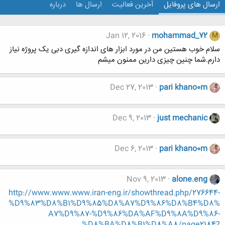
ارسال های پروفایل
آخرین فعالیت
ارسال ها
درباره
Jan 12, 2016
mohammad_72
M
سلام خوب هستین من در مورد ابزار های اندازه گیری دبی یک پروژه نیاز
دارم.شما چنین چیزی دارین ممنون میشم
Dec 27, 2013
pari khano0m
Dec 9, 2013
just mechanic
Dec 6, 2013
pari khano0m
Nov 9, 2013
alone.eng
http://www.www.www.iran-eng.ir/showthread.php/276644-
%D9%83%D8%B1%D9%85%D8%A7%D9%86%D8%B4%D8%
A7%D9%87-%D9%86%DA%AF%D9%8A%D9%86-
%D8%BA%D8%B1%D8%A8/page2184?