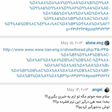
%D8%A8%D8%A7%D9%8A%D8%B1%D9%86-
%D9%85%D9%88%D9%86%D9%8A%D8%AE-
%D8%B5%D8%A7%D8%AD%D8%A8-
%D9%85%D8%B3%D8%AC%D8%AF-
%D9%85%DB%8C%E2%80%8C%D8%B4%D9%88%D8%AF?
p=6316293#post6316293
May 15, 2013
alone.eng
http://www.www.www.iran-eng.ir/showthread.php/450345-
%D8%B9%D9%84%DB%8C-
%D8%AF%D8%A7%DB%8C%DB%8C-%D9%88-
%D8%AF%D8%AE%D8%AA%D8%B1-
%D8%B2%DB%8C%D8%A8%D8%A7%DB%8C%D8%B4-
%D8%B9%DA%A9%D8%B3?p=6316297#post6316297
May 14, 2013
.angel.
سلام عمه جونم مگه تو ازم یه خبری بگیری!!!
بخدا عمه هی درگیر این ترم فشرده م!!!!
توش بدجورگیر کردیم!!!