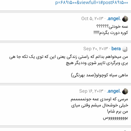
p=6891500&viewfull=1#post6891500
Oct 5, 2013
.angel.
عمه خودتی؟؟؟؟؟؟
کوره دورت بگردم!!!!!
Sep 20, 2013
bera
من میخواهم بدانم که راستی زندگی یعنی این که توی یک تکه جا هی
بری وبرگردی تاپیر شوی وددیگر هیچ
ماهی سیاه کوچولو(صمد بهرنگی)
Sep 16, 2013
.angel.
مرسی که اومدی عمه جونمممممم
خیلی خوشحال میشم وقتی میای
من برم شام!
بوووووووووس