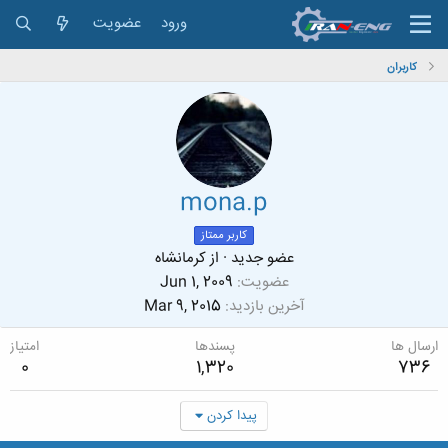
ورود
عضویت
کاربران
mona.p
کاربر ممتاز
عضو جدید
·
از
کرمانشاه
عضویت
Jun 1, 2009
آخرین بازدید
Mar 9, 2015
ارسال ها
پسندها
امتیاز
0
1,320
736
پیدا کردن