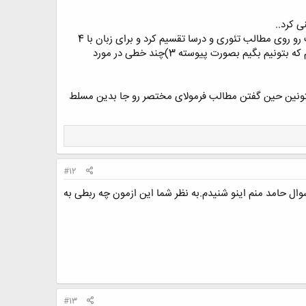
 کرد..
منم انگلیسیم زیاد خوب نیست و وقت زیادی هم نداریم که بخوایم روی زبان به این گستردگی کار کنیم...بهتره وقت رو روی مطالب تئوری و درسا تقسیم کرد و برای زبان با 4
آمادگی بریم ..1)در حد معرفی کردن و بیوگرافی خودمون رو آماده کنیم از قبل 2)چند خطی در مورد پروژمون کار کنیم که بتونیم بگیم بصورت پیوسته 3)چند خطی در مورد
تونین حین گفتن مطالب فرمولای مختصر رو جا بدین مسلط
#12
ال حامد منم اینو شنیدم.به نظر شما این ازمون چه ربطی به
#13