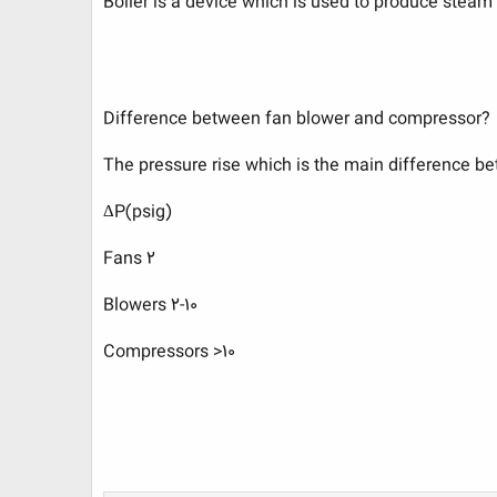
Boiler is a device which is used to produce steam 
?Difference between fan blower and compressor​
The pressure rise which is the main difference b
(ΔP(psig​
Fans 2​
Blowers 2-10​
Compressors >10​