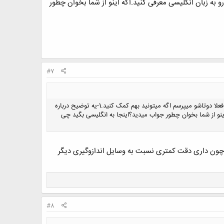
 مصاحبه میگن که خودتون رو به زبان انگلیسی معرفی کنید.اگه اینو از شما بخوان چطور
#7
سلام.اول مرسی از اینکه این تایپک رو ساختی.فکر میکنم خیلی بتونیم به همدیگه کمک کنیم.دوما من سوالات خیلی زیادی دارم.فعلا دوتاشو میپرسم اگه میتونید بهم کمک کنید.1-یه توضیح درباره
کنید.اگه اینو از شما بخوان چطور جواب میدید؟اینجا به انگلیسی بگید چی
چون داری دقت کمتری نسبت به وسایل اندازوگیری دیگر
#8