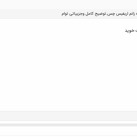
 زانم اریفیس چس.توضیح کامل وجزییاتی توام
 خوید
کلیک کنید تا باز شود...