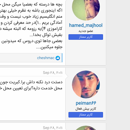
ه
بچه ها درسته که بعضیا میگن محل
ا
اگه اینجوری باشه به نظرم خیلی بهت
:
hamed_majhool
کاراموزی 4)یه رزومه که البته میشه در همون مورد اول گنجوندش....
عضو جدید
بقیش توکل بخدا...
کاربر ممتاز
بعضی جاها توی دروس که میدونین مف
جلوه میکنین....
و
cheshmac
ا
ک
ن
Sep 28, 2011
ش
ه
دستت درد نکنه داش برا.کبریت جون ش
ا
محل خدمت داره؟برای تعیین محل خ
:
peiman66
کاربر بیش فعال
کاربر ممتاز
Sep 28, 2011