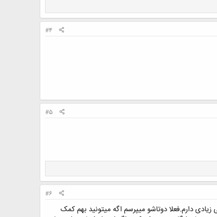
#4
#5
#6
زیادی دارم.فعلا دوتاشو میپرسم اگه میتونید بهم کمک