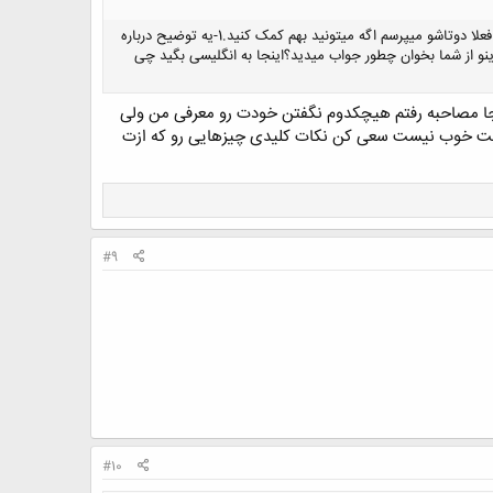
سلام.اول مرسی از اینکه این تایپک رو ساختی.فکر میکنم خیلی بتونیم به همدیگه کمک کنیم.دوما من سوالات خیلی زیادی دارم.فعلا دوتاشو میپرسم اگه میتونید بهم کمک کنید.1-یه توضیح درباره
کنید.اگه اینو از شما بخوان چطور جواب میدید؟اینجا به انگلیسی بگید چی
ا مصاحبه رفتم هیچکدوم نگفتن خودت رو معرفی من ولی
سیت خوب نیست سعی کن نکات کلیدی چیزهایی رو که ازت
#9
#10