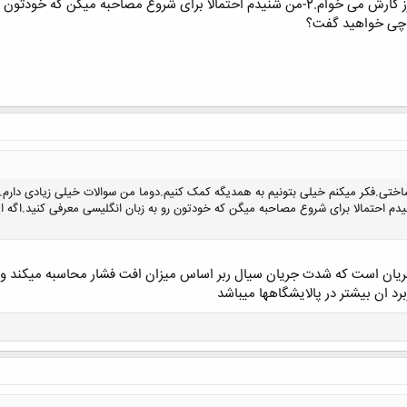
کنید.1-یه توضیح درباره اریفیس و طرز کارش می خوام.2-من شنیدم احتمالا برای شروع
د چی خواهید گفت؟
 طرز کارش می خوام.2-من شنیدم احتمالا برای شروع مصاحبه میگن که خودتون رو به زبان انگلیسی معرفی 
جریان است که شدت جریان سیال ربر اساس میزان افت فشار محاسبه میکند و
رد ان بیشتر در پالایشگاهها میباشد
کلیک کنید تا باز شود...