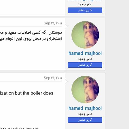
ض
عضو جدید
و
کاربر ممتاز
ع
Sep 21, 2011
دوستان اگه کسی اطلاعات مفید و مخت
استخراج در محل بروی اون انجام میش
hamed_majhool
عضو جدید
کاربر ممتاز
Sep 21, 2011
rization but the boiler does
hamed_majhool
عضو جدید
کاربر ممتاز