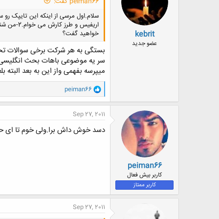
peiman66 گفت:
ا
:
اریفیس و
kebrit
خواهید گفت؟
عضو جدید
بستگی به هر شرکت برخی سوالات تخ
سر یه موضوعی باهات بحث انگلیسی م
میپرسه بفهمی واز این به بعد البته 
و
peiman66
ا
ک
ن
Sep 27, 2011
ش
ه
دسد خوش داش برا.ولی خوم تا ای ح
ا
:
peiman66
کاربر بیش فعال
کاربر ممتاز
Sep 27, 2011