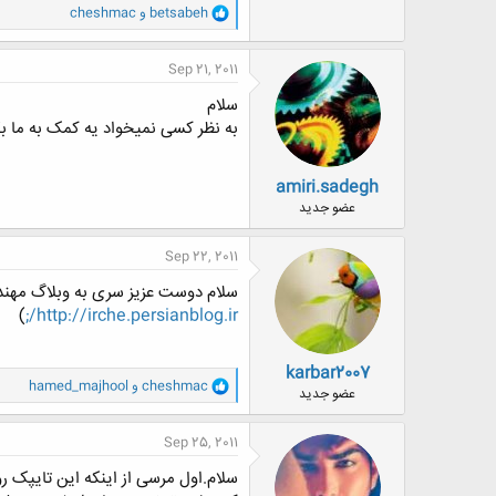
و
betsabeh
و
cheshmac
ا
ک
ن
Sep 21, 2011
ش
ه
سلام
ا
به نظر کسی نمیخواد یه کمک به ما بک
:
amiri.sadegh
عضو جدید
Sep 22, 2011
سلام دوست عزیز سری به وبلاگ مهند
)
http://irche.persianblog.ir/;
karbar2007
و
cheshmac
و
hamed_majhool
عضو جدید
ا
ک
ن
Sep 25, 2011
ش
ه
سلام.اول مرسی از اینکه این تایپک ر
ا