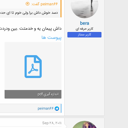
peiman66 گفت:
دسد خوش داش برا.ولی خوم تا ای حده
bera
داش پیمان یه و خدمتت .بین ودردت
کاربر حرفه ای
کاربر ممتاز
پیوست ها
اندازه گيري.pdf
2.7 مگایابت · بازدیدها: 4
و
peiman66
ا
ک
ن
Sep 28, 2011
ش