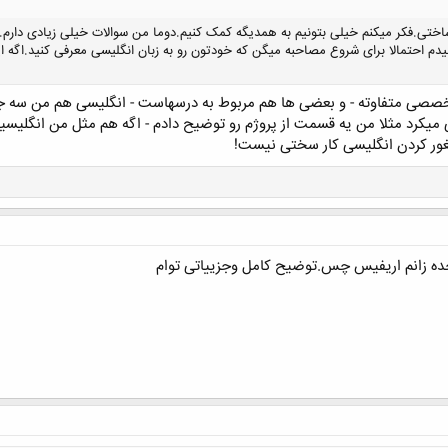
 طرز کارش می خوام.2-من شنیدم احتمالا برای شروع مصاحبه میگن که خودتون رو به زبان انگلیسی معرفی 
صصی متفاوته - و بعضی ها هم مربوط به درسهاست - انگلیسی هم من سه ج
یکرد مثلا من یه قسمت از پروژم رو توضیح دادم - اگه هم مثل من انگلی
بلغور کردن انگلیسی کار سختی نیست!
کلیک کنید تا باز شود...
ده زانم اریفیس چس.توضیح کامل وجزییاتی توام