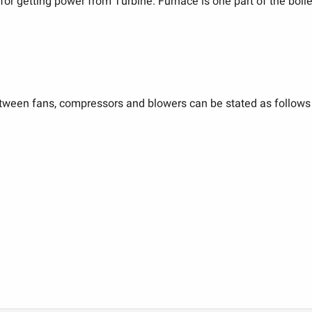
for getting power from Turbine. Furnace is one part of the boil
etween fans, compressors and blowers can be stated as follows​