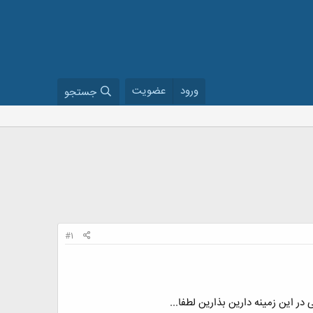
ورود
عضویت
جستجو
#1
ر این زمینه دارین بذارین لطفا...