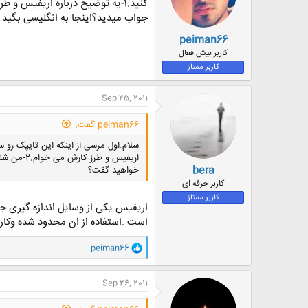
:
جواب میدید؟اینجا به انگلیسی بگی
peiman66
کاربر بیش فعال
کاربر ممتاز
Sep 25, 2011
peiman66 گفت:
اریفیس و
bera
خواهید گفت؟
کاربر حرفه ای
کاربر ممتاز
اریفیس یکی از وسایل اندازه گیری 
است .استفاده از ان محدود شده وکارب
و
peiman66
ا
ک
ن
Sep 26, 2011
ش
ه