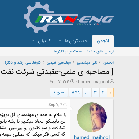
انجمن
جدیدترین‌ها
کاربران
ارسال های جدید
جستجو در تالارها
انجمن
فنی مهندسی
مهندسی شیمی
کارشناسی ارشد و دکترا ، 
[ مصاحبه ی علمی-عقیدتی شرکت نفت ] سایت آزمو
ش
ت
Sep 7, 2011
hamed_majhool
ر
ا
1
2
3
...
578
بعدی
و
ر
ع
ی
ک
خ
Sep 7, 2011
ن
ش
با سلام به همه ی مهندسای گل بویژه
ن
ر
د
و
این تایپیکو ایجاد میکنیم تا بشه پا
ه
ع
اشکالات و سوالاتتون رو بپرسین ایشال
م
اگه کسی فکر میکنه که مطلبی مهمه وا
hamed_majhool
و