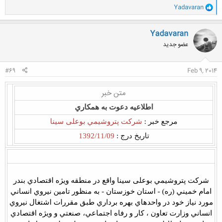
و
Yadavaran
ا
ک
ن
Yadavaran
ش
عضو جدید
ه
ا
:
#69
Feb 9, 2014
متن خبر
اطلاعيه دعوت به همكاري
مرجع خبر :
شركت پتروشيمي بوعلی سینا
تاريخ درج :
1392/11/09
شركت پتروشيمي بوعلی سینا واقع در منطقه ويژه اقتصادي بندر
امام خميني (ره) - استان خوزستان - به منظور تامين نيروي انساني
مورد نياز خود در واحدهاي بهره برداري طبق مقررات اشتغال نيروي
انساني وزارت تعاون ، كار و رفاه اجتماعي، صنعتي و ويژه اقتصادي