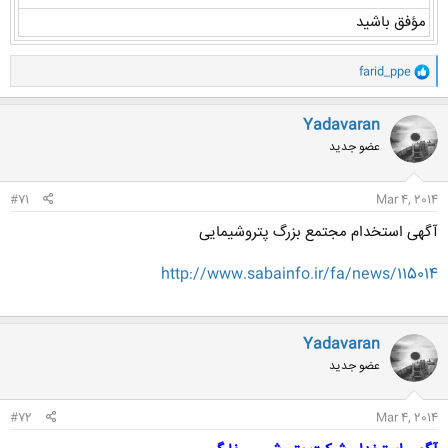
مؤفق باشيد
و
farid_ppe
ا
ک
ن
Yadavaran
ش
عضو جدید
ه
ا
:
#71
Mar 4, 2014
آگهی استخدام مجتمع بزرگ پتروشیمایی
http://www.sabainfo.ir/fa/news/115014
Yadavaran
عضو جدید
#72
Mar 4, 2014