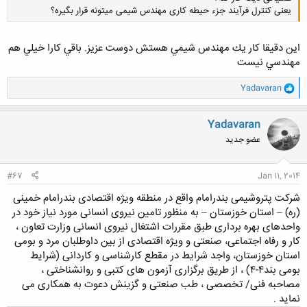
یعنی کنترل فرآیند جزء حیطه کاری مهندس شیمی میتونه قرار بگیره؟
اين دقيقا كار يك مهندس شيمي هستش دوست عزيز. باقي كارا خيلي هم
مهندسي نيست
کلیک کنید تا باز شود...
و
Yadavaran
ا
ک
ن
Yadavaran
ش
عضو جدید
ه
ا
:
#67
Jan 11, 2014
شرکت پتروشیمی بندرامام واقع در منطقه ویژه اقتصادی بندرامام خمینی
(ره) – استان خوزستان – به منظور تامین نیروی انسانی مورد نیاز خود در
واحدهای بهره برداری طبق مقررات اشتغال نیروی انسانی وزارت تعاون ،
کار و رفاه اجتماعی، صنعتی و ویژه اقتصادی از بین داوطلبان مرد و بومی
استان خوزستان، واجد شرایط در مقطع کارشناسی و کاردانی (شرایط
بومی بند۴-۴) ، از طریق برگزاری آزمون های کتبی و روانشناختی ،
مصاحبه فنی/ تخصصی ، طب صنعتی و گزینش دعوت به همکاری می
نماید .