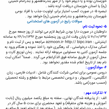
خوزستان بوده و یا دیپلم خود را از شهر بندرماهشهر و بندرامام خمینی
(ره) یا استان خوزستان دریافت کرده باشد .
تبصره ۵- در صورت کسب امتیاز برابر، اولویت جذب با افراد بومی
شهرستان بندرماهشهر و بندرامام خمینی (ره) خواهد بود .
سوالات رایج در آزمون های استخدامی
۵- نحوه ثبت نام:
داوطلبان در صورت دارا بودن شرایط لازم می توانند از روز جمعه مورخ
۲۰/۱۰/۱۳۹۲ تا پایان وقت اداری روز پنجشنبه مورخ ۲۶/۱۰/۱۳۹۲ به سامانه
اینترنتی : azmoon.ir- http:// bipc.iran مراجعه و پس از ثبت نام و
اسکن مدارک درخواستی ، کد رهگیری خود را اخذ نموده و هنگام ورود به
جلسه آزمون کتبی به مسئولین مربوطه ارائه نمایند . زمان توزیع کارت و
محل آزمون از طریق سامانه فوق الذکراعلام می گردد . ضمنا” امکان ثبت
نام بعد از تاریخ اعلام شده مقدور نخواهد بود. .
۶- موادآزمون :
دروس عمومی برای تمامی شرکت کنندگان شامل : ادبیات فارسی ، زبان
انگلیسی ، کامپیوتر ، و دروس تخصصی مرتبط با مقطع و رشته تحصیلی
(حسب مورد)می باشد.
۷- تذکرات مهم :
الف : از پذیرفته شدگان نهایی ، سفته به مبلغ یکصد میلیون ریال (بابت
آموزش و هزینه های متفرقه) و تعهد محضری برای مدت ۵ سال کار در
پتروشیمی بندرامام اخذ خواهد شد .( سفته بعد از انجام تعهد ۵ ساله به