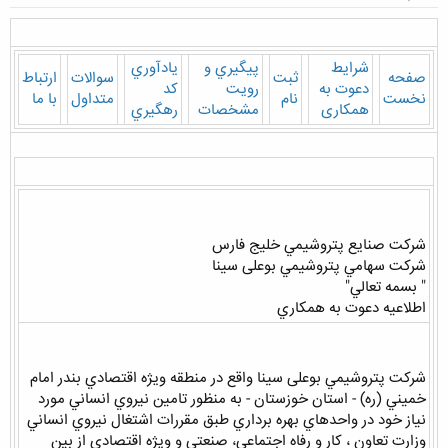
شرايط
پيگيري و
يادآوري
صفحه
ثبت
سوالات
ارتباط
دعوت به
رويت
كد
نخست
نام
متداول
با ما
همکاری
مشخصات
رهگيري
شركت صنايع پتروشيمي خليج فارس
شركت سهامي پتروشيمي بوعلی سینا
" بسمه تعالي"
اطلاعيه دعوت به همكاري
شركت پتروشيمي بوعلی سینا واقع در منطقه ويژه اقتصادي بندر امام
خميني (ره) - استان خوزستان - به منظور تامين نيروي انساني مورد
نياز خود در واحدهاي بهره برداري طبق مقررات اشتغال نيروي انساني
وزارت تعاون ، كار و رفاه اجتماعي، صنعتي و ويژه اقتصادي از بين