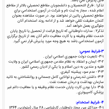
قابل پذيرش نمي باشد.
تذكر1 : فارغ التحصيلان و دانشجويان مقاطع تحصيلي بالاتر از مقاطع
اعلام شده ، مجاز به ثبت نام و شركت در آزمون استخدامي براي
مقاطع تحصيلي پائين تر نخواهند بود. در صورت مشاهده بعنوان
كتمان حقيقت تلقي خواهد شد و از ادامه روند استخدام آنان
جلوگيري بعمل خواهد آمد.
تذكر2 : مدارك داوطلباني كه تاريخ فراغت از تحصيل يا تاريخ پايان
خدمت نظام وظيفه و يا كارت معافيت دائم آنان بعد از تاريخ برگزاري
آزمون استخدامي باشد به هيچ وجه مورد پذيرش قرار نمي گيرد.
3-شرايط عمومي:
3-1- تابعيت دولت جمهوري اسلامي ايران .
3-2- ايمان و اعتقاد به نظام مقدس جمهوري اسلامي ايران و ولايت
فقيه و متدين به دين اسلام و يا يكي از اديان رسمي كشور .
3-3 - عدم سوء پيشينه كيفري.
3-4- داشتن تندرستي و توانايي كامل جسماني و روانشناختي به تائيد
سازمان بهداشت و درمان صنعت نفت .
3-5- دارا بودن كارت پايان خدمت نظام وظيفه و يا معافيت دائم غير
پزشكي كامپيوتري .
4- شرايط استخدام:
4-1- حداكثر سن مجاز داوطلبان كارشناسي 28 سال (متولدين 1364