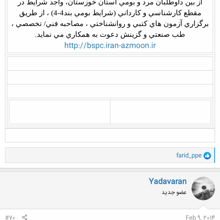
از بين داوطلبان مرد و بومي استان خوزستان، واجد شرايط در
مقطع كارشناسي و كارداني (شرايط بومي بند4-4) ، از طريق
برگزاري آزمون هاي كتبي و روانشناختي ، مصاحبه فني/ تخصصي ،
.
طب صنعتي و گزينش دعوت به همكاري مي نمايد
http://bspc.iran-azmoon.ir
و
farid_ppe
ا
ک
ن
Yadavaran
ش
عضو جدید
ه
ا
:
#70
Feb 9, 2014