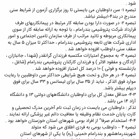
شود .
تبصره ۱- سن داوطلبان می بایستی تا روز برگزاری آزمون از شرایط سنی
مندرج در بند۴-۱بیشتر نباشد.
تبصره ۲- در صورت دارا بودن سابقه کار مرتبط در پیمانکاریهای طرف
قرارداد شرکت پتروشیمی بندرامام ، با توجه به ارائه سابقه کار از سوی
پیمانکاری مربوطه و تائید مراتب از طرف سازمان تامین اجتماعی و امور
اداری شرکت های تابعه پتروشیمی بندرامام ، حداکثر تا میزان ۵ سال به
سقف سنی داوطلب افزوده خواهد شد .
تبصره ۳- به مجموع امتیازات مکتسبه فرزندان گرانقدر (شهدا ، جانبازان ،
آزادگان و مفقود الاثر ) و فرزندان کارکنان پتروشیمی بندرامام (شاغل ،
بازنشسته و فوتی ) ۱۰ درصد کل امتیاز افزوده خواهد شد .
تبصره ۴- در هر حال و تحت هیچ شرایطی حداکثر سن داوطلبین با رعایت
موارد فوق الذکر ، نباید از ۳۵ سال برای لیسانس و ۳۳ سال برای فوق
دیپلم بیشتر باشد.
۴-۳- حداقل معدل کل برای داوطلبان دانشگاههای دولتی ۱۳ و دانشگاه
آزاد ۱۴ می باشد .
تذکر : داوطلبان می بایست در زمان ثبت نام آخرین مدرک تحصیلی و
کارت پایان خدمت نظام وظیفه یا معافیت دائم غیر پزشکی ارائه نمایند .
۴-۴- استخدام صرفا” از افراد بومی شهرهای استان خوزستان خواهد بود .
تبصره ۴ – داوطلب بومی به فردی اطلاق می شود که متولد
شهربندرماهشهر و بندرامام خمینی (ره) یا یکی از شهرهای استان