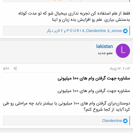
فقط از علم استفاده کن تجربه نداری بیخیال شو که تو مدت کوتاه
بدستش بیاری. علم رو افزایش بده زبان و اینا
و
k_siroos
,
Clandestine
,
P O U R I A
و 2 کاربر دیگر
ا
ک
ن
lakistan
L
ش
عضو جدید
ه
ا
:
#62
Aug 13, 2013
مشاوره جهت گرفتن وام های 100 میلیونی
مشاوره جهت گرفتن وام های 100 میلیونی
دوستان؛برای گرفتن وام های 100 میلیونی یا بیشتر باید چه مراحلی رو طی
کرد؟باید از کجا شروع کنم؟
و
Clandestine
ا
ک