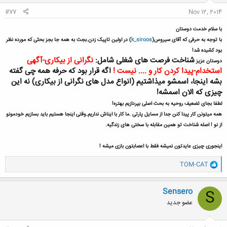
:
#77
Nov 12, 2014
با سلام خدمت دوستان
با توجه به حرفی که آقای سیروس(
k_siroos
) در اولین تاپیک زدن.بجث به همه جا بجز بحثی که مورده نظر
بود کشیده شد!
شناخت فرصت های شغلی شامل:
نگرانی از بیکاری-آگهی
دوستان عزیز
استخدام-پیدا کردن کار و .... نیست !
اگه قرار بود که حرفه همه چی گفته
بشه اینجا، اسمشو میذاشتیم (انواع مدل های نگرانی از بیکاری) نه این
چیزی که الان اسمشه!
لطفا بجای تضعیف روحیه به بحث اصلی بپردازیم بهتره!
همه میتونن کار پیدا کنن جدا از مسایل پارتی .ما کار با ایناش نداریم.وقتی اینجا هستیم باید بسازیم خودمونو
از نو ! اصله شناخت تو همین مقابله با سختی های زندگیه.
اینجوری چیزی عایدتون نمیشه فقط با اعصابتون بازی میشه !
و
TOM-CAT
ا
ک
ن
Sensero
S
ش
عضو جدید
ه
ا
: