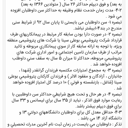
به بعد) و فوق ديپلم حداكثر 26 سال ( متولدين 1366 به بعد)
4-2- مدت زمان خدمت نظام وظيفه به حداكثر سن داوطلبان افزوده
مي شود .
تبصره 1- سن داوطلبان می بایستی تا پایان سال 92 از شرایط سنی
مندرج در بند4-1بیشتر نباشد.
تبصره 2- در صورت دارا بودن سابقه كار مرتبط در پيمانكاريهاي طرف
قرارداد شركت پتروشيمي بوعلی سینا یا شرکت های پتروشیمی منطقه
ویژه، با توجه به ارائه سابقه كار از سوي پيمانكاري مربوطه و تائيد
مراتب از طرف سازمان تامين اجتماعي و امور اداري شركت هاي
پتروشيمي مربوطه، حداكثر تا ميزان 5 سال به سقف سني داوطلب
افزوده خواهد شد .
تبصره 3- به مجموع امتيازات مكتسبه فرزندان گرانقدر (شهدا ،
جانبازان ، آزادگان و مفقود الاثر ) و فرزندان كاركنان پتروشيمي بوعلی
سینا (شاغل ، بازنشسته و فوتي ) 10 درصد كل امتياز افزوده خواهد
شد .
تبصره 4- در هر حال و تحت هيچ شرايطي حداكثر سن داوطلبين با
رعايت موارد فوق الذكر ، نبايد از 35 سال براي ليسانس و 33 سال
براي فوق ديپلم بيشتر باشد.
4-3- حداقل معدل كل براي داوطلبان دانشگاههاي دولتي 13 و
دانشگاه آزاد 14 مي باشد .
تذكر : داوطلبان مي بايست در زمان ثبت نام آخرين مدرك تحصيلي و