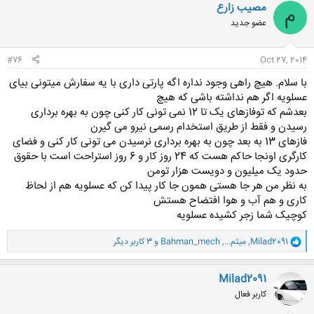
مصیب زارع
م
عضو جدید
#76
Oct 27, 2014
با سلام. هیچ راهی وجود نداره اگه پارتی داری با یه سفارش میتونی بیای
عسلویه اگر هم نداشته باشی که هیچ
بعدشم که توفازهای یک تا 12 نمی تونی کار کنی چون به بهره برداری
رسیدن و فقط از طریق استخدام رسمی نیرو می گیرن
فازهای 13 به بعد چون به بهره برداری نرسیدن می تونی کار کنی و فضای
کارگری اونجا حاکم هست که 24 روز کار و 6 روز استراحت است با حقوق
حدود یک میلیون و دویست هزار تومن
به نظر من هر جا هستی همون جا کار پیدا کن که عسلویه هم از لحاظ
کاری و هم آب و هوا افتضاح هستش
کوچیک شما زجر کشیده عسلویه
و
Milad2091
,
میثم...
,
Bahman_mech
و 3 کاربر دیگر
ا
ک
ن
Milad2091
ش
کاربر فعال
ه
ا