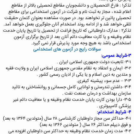
تذکر۱ : فارغ التحصیلان و دانشجویان مقاطع تحصیلی بالاتر از مقاطع
اعلام شده ، مجاز به ثبت نام و شرکت در آزمون استخدامی برای مقاطع
تحصیلی پائین تر نخواهند بود. در صورت مشاهده بعنوان کتمان حقیقت
تلقی خواهد شد و از ادامه روند استخدام آنان جلوگیری بعمل خواهد آمد.
تذکر۲ : مدارک داوطلبانی که تاریخ فراغت از تحصیل یا تاریخ پایان خدمت
نظام وظیفه و یا کارت معافیت دائم آنان بعد از تاریخ برگزاری آزمون
استخدامی باشد به هیچ وجه مورد پذیرش قرار نمی گیرد.
سوالات رایج در آزمون های استخدامی
۳-شرایط عمومی:
۳-۱- تابعیت دولت جمهوری اسلامی ایران .
۳-۲- ایمان و اعتقاد به نظام مقدس جمهوری اسلامی ایران و ولایت فقیه
و متدین به دین اسلام و یا یکی از ادیان رسمی کشور .
۳-۳ – عدم سوء پیشینه کیفری.
۳-۴- داشتن تندرستی و توانایی کامل جسمانی و روانشناختی به تائید
سازمان بهداشت و درمان صنعت نفت .
۳-۵- دارا بودن کارت پایان خدمت نظام وظیفه و یا معافیت دائم غیر
پزشکی کامپیوتری .
۴- شرایط استخدام:
۴-۱- حداکثر سن مجاز داوطلبان کارشناسی ۲۸ سال (متولدین ۱۳۶۴ به بعد)
و فوق دیپلم حداکثر ۲۶ سال ( متولدین ۱۳۶۶ به بعد)
۴-۲- مدت زمان خدمت نظام وظیفه به حداکثر سن داوطلبان افزوده می