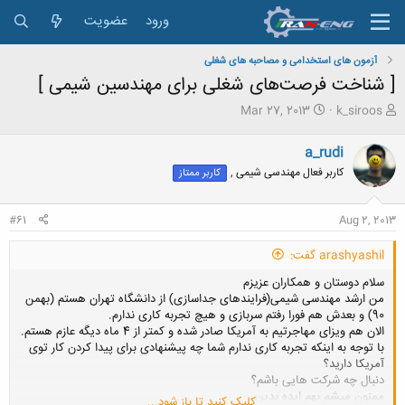
ورود
عضویت
آزمون های استخدامی و مصاحبه های شغلی
[ شناخت فرصت‌های شغلی برای مهندسین شیمی ]
ش
ت
Mar 27, 2013
k_siroos
ر
ا
و
ر
a_rudi
ع
ی
کاربر فعال مهندسی شیمی ,
کاربر ممتاز
ک
خ
ن
ش
ن
ر
#61
Aug 2, 2013
د
و
ه
ع
arashyashil گفت:
م
و
سلام دوستان و همکاران عزیزم
ض
من ارشد مهندسی شیمی(فرایندهای جداسازی) از دانشگاه تهران هستم (بهمن
و
90) و بعدش هم فورا رفتم سربازی و هیچ تجربه کاری ندارم.
ع
الان هم ویزای مهاجرتیم به آمریکا صادر شده و کمتر از 4 ماه دیگه عازم هستم.
با توجه به اینکه تجربه کاری ندارم شما چه پیشنهادی برای پیدا کردن کار توی
آمریکا دارید؟
دنبال چه شرکت هایی باشم؟
ممنون میشم بهم ایده بدین
کلیک کنید تا باز شود...