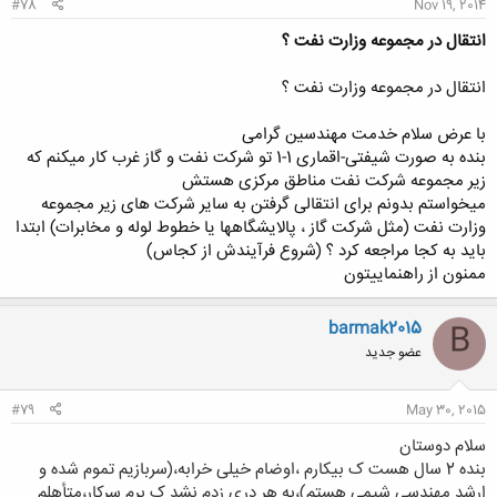
#78
Nov 19, 2014
انتقال در مجموعه وزارت نفت ؟
انتقال در مجموعه وزارت نفت ؟
با عرض سلام خدمت مهندسین گرامی
بنده به صورت شیفتی-اقماری 1-1 تو شرکت نفت و گاز غرب کار میکنم که
زیر مجموعه شرکت نفت مناطق مرکزی هستش
میخواستم بدونم برای انتقالی گرفتن به سایر شرکت های زیر مجموعه
وزارت نفت (مثل شرکت گاز ، پالایشگاهها یا خطوط لوله و مخابرات) ابتدا
باید به کجا مراجعه کرد ؟ (شروع فرآیندش از کجاس)
ممنون از راهنماییتون
barmak2015
B
عضو جدید
#79
May 30, 2015
سلام دوستان
بنده 2 سال هست ک بیکارم ،اوضام خیلی خرابه،(سربازیم تموم شده و
ارشد مهندسی شیمی هستم)،به هر دری زدم نشد ک برم سرکار،متأهلم