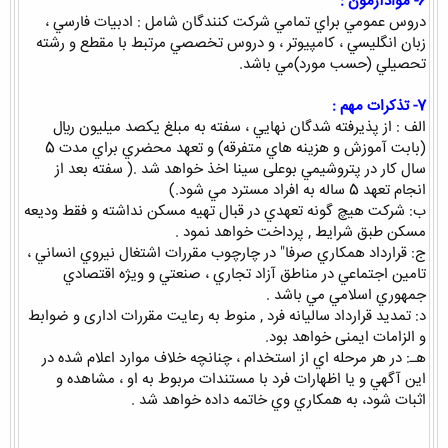
6- موادآزمون :
دروس عمومي براي تمامي شركت كنندگان شامل : ادبيات فارسي ،
زبان انگليسي ، كامپيوتر ، و دروس تخصصي مرتبط با مقطع و رشته
تحصيلي (حسب مورد)مي باشد.
7- تذكرات مهم :
الف : از پذيرفته شدگان نهايي ، سفته به مبلغ يكصد ميليون ريال
(بابت آموزش و هزينه هاي متفرقه) و تعهد محضري براي مدت 5
سال كار در پتروشيمي بوعلی سینا اخذ خواهد شد .( سفته بعد از
انجام تعهد 5 ساله به افراد مسترد مي شود.)
ب: شركت هيچ گونه تعهدي در قبال تهيه مسكن نداشته و فقط وديعه
مسكن طبق شرايط , پرداخت خواهد نمود .
ج: قرارداد همكاري صرفا" در چارچوب مقررات اشتغال نيروي انساني ،
تامين اجتماعي در مناطق آزاد تجاري ، صنعتي و ويژه اقتصادي
جمهوري اسلامي مي باشد .
د: تمدید قرارداد سالیانه فرد , منوط به رعایت مقررات اداری و ضوابط
و الزامات ایمنی خواهد بود.
هـ: در هر مرحله اي از استخدام ، چنانچه خلاف موارد اعلام شده در
اين آگهي و يا اظهارات فرد با مستندات مربوط به او ، مشاهده و
اثبات شود، به همكاري وي خاتمه داده خواهد شد .