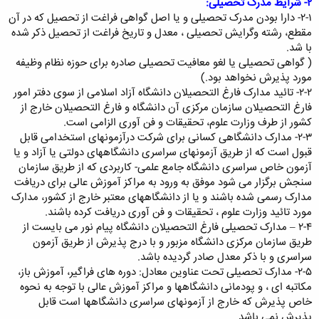
۲- شرایط مدرک تحصیلی:
۲-۱- دارا بودن مدرک تحصیلی و یا اصل گواهی فراغت از تحصیل که در آن
مقطع، رشته وگرایش تحصیلی ، معدل و تاریخ فراغت از تحصیل ذکر شده
با شد.
( گواهی تحصیلی یا لغو معافیت تحصیلی صادره برای حوزه نظام وظیفه
مورد پذیرش نخواهد بود.)
۲-۲- تائید مدارک فارغ التحصیلان دانشگاه آزاد اسلامی از سوی دفتر امور
فارغ التحصیلان سازمان مرکزی آن دانشگاه و فارغ التحصیلان خارج از
کشور از طرف وزارت علوم، تحقیقات و فن آوری الزامی است.
۲-۳- مدارک دانشگاهی کسانی برای شرکت درآزمونهای استخدامی قابل
قبول است که از طریق آزمونهای سراسری دانشگاههای دولتی یا آزاد و یا
آزمون خاص سراسری دانشگاه جامع علمی- کاربردی که از طریق سازمان
سنجش برگزار می شود موفق به ورود به مراکز آموزش عالی برای دریافت
مدارک رسمی شده باشند و یا از دانشگاههای معتبر خارج از کشور، مدارک
مورد تائید وزارت علوم ، تحقیقات و فن آوری دریافت کرده باشند.
۲-۴ – مدارک تحصیلی فارغ التحصیلان دانشگاه پیام نور می بایست از
طریق سازمان مرکزی دانشگاه مزبور و با درج پذیرش از طریق آزمون
سراسری و با ذکر معدل صادر گردیده باشد.
۲-۵- مدارک تحصیلی تحت عناوین معادل: دوره های فراگیر، آموزش باز،
مکاتبه ای ، و پودمانی دانشگاهها و مراکز آموزش عالی با توجه به نحوه
خاص پذیرش که خارج از آزمونهای سراسری دانشگاهها است قابل
پذیرش نمی باشد.