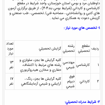
داوطلبان مرد و بومي استان خوزستان، واجد شرايط در مقطع
كارشناسي و كارداني (شرايط بومي بند4-4) ، از طريق برگزاري آزمون
هاي كتبي و روانشناختي ، مصاحبه فني/ تخصصي ، طب صنعتي و
گزينش دعوت به همكاري مي نمايد .
1- تخصص هاي مورد نياز :
تعداد
مقطع
رشته
رديف
گرايش تحصيلي
مورد
تحصيلي
تحصيلي
نياز
كليه گرايش ها بجزء سلولزي و
مهندسي
13
1
كارشناسي
رشته هاي مرتبط با اكتشاف،
شيمي
نفر
حفاري و مخازن هيدروكربوري
فوق
كليه گرايش ها بجزء رنگ ،
17
2
كارداني
ديپلم
آرايشي و شيمي آزمايشگاهي
نفر
شيمي
2- شرايط مدرك تحصيلي: