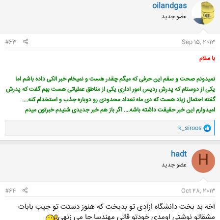
ن
oilandgas
ش
عضو جدید
ه
ا
:
#63
Sep 15, 2013
با سلام
نمیدونم صحت و سقم این حرفی که میگم چقدر هست و نمیخام خبر الکی داده باشم اما
یکی از دوستام که پدرش ردیس امور اداری یکی از مناطق عملیاتی هست بهم گفت که پدرش
گفته احتمال زیاد هست که دی ماه تعداد محدودی رو دوباره جذب و استخدام کنه....
امیدوارم این خبر حقیقت داشته باشه.... اگر باز هم خبر جدیدی شنیدم خبرتون میدم
و
k_siroos
ا
ک
ن
hadt
H
ش
عضو جدید
ه
ا
:
#64
Oct 28, 2013
اخه بد بخت دانشگاه ازادی تو بدبخت که هنوز دستت تو جیب بابات
مشقاتو نوشتی اومدی خودتو قاتی مهندسا جا می زنهی