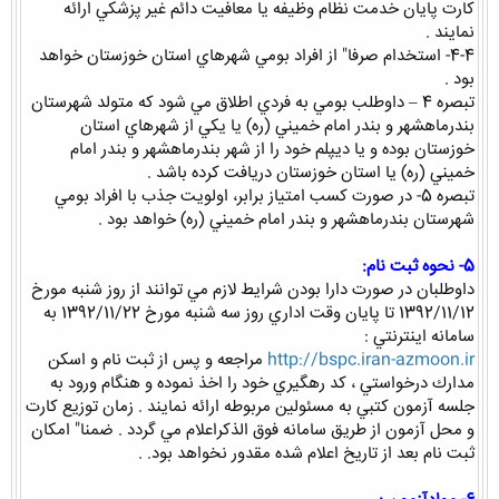
كارت پايان خدمت نظام وظيفه يا معافيت دائم غير پزشكي ارائه
نمايند .
4-4- استخدام صرفا" از افراد بومي شهرهاي استان خوزستان خواهد
بود .
تبصره 4 – داوطلب بومي به فردي اطلاق مي شود كه متولد شهرستان
بندرماهشهر و بندر امام خميني (ره) يا يكي از شهرهاي استان
خوزستان بوده و يا ديپلم خود را از شهر بندرماهشهر و بندر امام
خميني (ره) يا استان خوزستان دريافت كرده باشد .
تبصره 5- در صورت كسب امتياز برابر، اولويت جذب با افراد بومي
شهرستان بندرماهشهر و بندر امام خميني (ره) خواهد بود .
5- نحوه ثبت نام:
داوطلبان در صورت دارا بودن شرايط لازم مي توانند از روز شنبه مورخ
1392/11/12 تا پايان وقت اداري روز سه شنبه مورخ 1392/11/22 به
سامانه اينترنتي :
http://bspc.iran-azmoon.ir
مراجعه و پس از ثبت نام و اسكن
مدارك درخواستي ، كد رهگيري خود را اخذ نموده و هنگام ورود به
جلسه آزمون كتبي به مسئولين مربوطه ارائه نمايند . زمان توزيع كارت
و محل آزمون از طريق سامانه فوق الذكراعلام مي گردد . ضمنا" امكان
ثبت نام بعد از تاريخ اعلام شده مقدور نخواهد بود. .