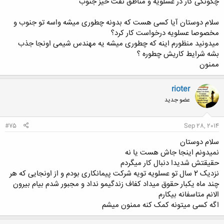
چگونگی کار در عسلویه و مناطق نفت خیز جنوب
سلام دوستان آیا کسی هست که بدونه چطوری میشه واسه تو جنوب و
مخصوصا عسلویه درخواست کار کرد؟
میدونید منظورم اینه که چطوری میشه یه مهندس شیمی اونجا جذب
بشه شرایط کاریش چطوره ؟
ممنون
rioter
عضو جدید
#75
Sep 28, 2014
سلام دوستان
نمیدونم اینجا جاش هست یا نه
حقیقتش شدیدا دنبال کار میگردم
نزدیک 2 سال تو عسلويه تویه شرکت پیمانکاری بودم و از اونجایی که هر
چند ماه یکبار حقوق ميداد کفاف زندگیمو نداد و مجبور شدم بیام بیرون
الانم متاسفانه بیکارم
اگه کسی میتونه کمک کنه ممنون میشم