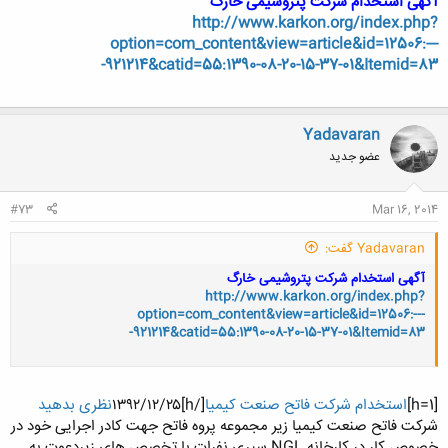
آگهی استخدام شرکت پتروشیمی خارگ
http://www.karkon.org/index.php?
option=com_content&view=article&id=12506:---
-921214&catid=55:1390-08-20-15-37-01&Itemid=83
Yadavaran
عضو جدید
#73
Mar 16, 2014
Yadavaran گفت:
آگهی استخدام شرکت پتروشیمی خارگ
http://www.karkon.org/index.php?
option=com_content&view=article&id=12506:---
-921214&catid=55:1390-08-20-15-37-01&Itemid=83
[h=1]
استخدام شرکت فاتح صنعت کیمیا
[/h]۱۳۹۲/۱۲/۲۵
نظری بدهید
شرکت فاتح صنعت کیمیا زیر مجموعه پروه فاتح جهت کادر اجرایی خود در
خصوص کار در کارخانه NGL سیری نفرات با تخصص های زیردعوت به