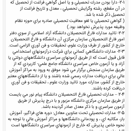
2-1- دارا بودن مدرك تحصيلي و يا اصل گواهي فراغت از تحصيل كه
در آن مقطع، رشته وگرايش تحصيلي ، معدل و تاريخ فراغت از
تحصيل ذكر شده با شد.
( گواهي تحصيلي يا لغو معافيت تحصيلي صادره براي حوزه نظام
وظيفه مورد پذيرش نخواهد بود.)
2-2- تائيد مدارك فارغ التحصيلان دانشگاه آزاد اسلامي از سوي دفتر
امور فارغ التحصيلان سازمان مركزي آن دانشگاه و فارغ التحصيلان
خارج از كشور از طرف وزارت علوم، تحقيقات و فن آوري الزامي است.
2-3- مدارك دانشگاهي كساني براي شركت درآزمونهاي استخدامي
قابل قبول است كه از طريق آزمونهاي سراسري دانشگاههاي دولتي يا
آزاد و يا آزمون خاص سراسري دانشگاه جامع علمي- كاربردي كه از
طريق سازمان سنجش برگزار مي شود موفق به ورود به مراكز آموزش
عالي براي دريافت مدارك رسمي شده باشند و يا از دانشگاههاي معتبر
خارج از كشور، مدارك مورد تائيد وزارت علوم ، تحقيقات و فن آوري
دريافت كرده باشند.
2-4 – مدارك تحصيلي فارغ التحصيلان دانشگاه پيام نور مي بايست
از طريق سازمان مركزي دانشگاه مزبور و با درج پذيرش از طريق
آزمون سراسري و با ذكر معدل صادر گرديده باشد.
2-5- مدارك تحصيلي تحت عناوين معادل: دوره هاي فراگير، آموزش
باز، مكاتبه اي ، و پودماني دانشگاهها و مراكز آموزش عالي با توجه به
نحوه خاص پذيرش كه خارج از آزمونهاي سراسري دانشگاهها است