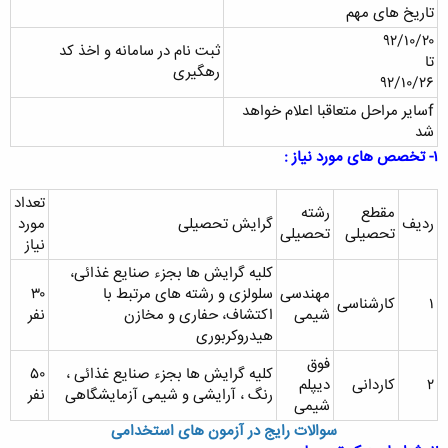
تاریخ های مهم
۹۲/۱۰/۲۰
ثبت نام در سامانه و اخذ کد
تا
رهگیری
۹۲/۱۰/۲۶
fسایر مراحل متعاقبا اعلام خواهد
شد
۱- تخصص های مورد نیاز :
تعداد
مقطع
رشته
ردیف
گرایش تحصیلی
مورد
تحصیلی
تحصیلی
نیاز
کلیه گرایش ها بجزء صنایع غذائی،
مهندسی
سلولزی و رشته های مرتبط با
۳۰
۱
کارشناسی
شیمی
اکتشاف، حفاری و مخازن
نفر
هیدروکربوری
فوق
کلیه گرایش ها بجزء صنایع غذائی ،
۵۰
۲
کاردانی
دیپلم
رنگ ، آرایشی و شیمی آزمایشگاهی
نفر
شیمی
سوالات رایج در آزمون های استخدامی