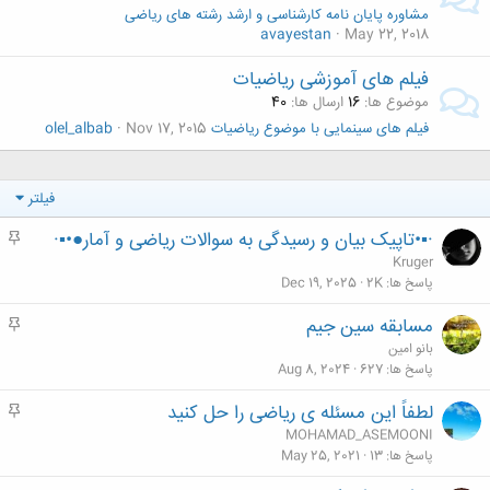
مشاوره پایان نامه کارشناسی و ارشد رشته های ریاضی
avayestan
May 22, 2018
فیلم های آموزشی ریاضیات
موضوع ها
16
ارسال ها
40
فیلم های سینمایی با موضوع ریاضیات
Nov 17, 2015
olel_albab
فیلتر
·▪•تاپیک بیان و رسیدگی به سوالات ریاضی و آمار●•▪·
م
ه
Kruger
م
پاسخ ها
2K
Dec 19, 2025
مسابقه سین جیم
م
ه
بانو امین
م
پاسخ ها
627
Aug 8, 2024
لطفاً این مسئله ی ریاضی را حل کنید
م
ه
MOHAMAD_ASEMOONI
م
پاسخ ها
13
May 25, 2021