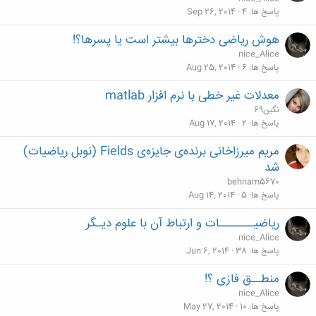
پاسخ ها
4
Sep 26, 2014
هوش ریاضی دخترها بیشتر است یا پسرها؟!
nice_Alice
پاسخ ها
6
Aug 25, 2014
معدلات غیر خطی با نرم افزار matlab
نگین69
پاسخ ها
2
Aug 17, 2014
مریم میرزاخانی برنده‌ی جایزه‌ی Fields (نوبل ریاضیات)
شد
behnam5670
پاسخ ها
5
Aug 14, 2014
ریاضیـــــــات و ارتباط آن با علوم دیـگر
nice_Alice
پاسخ ها
38
Jun 6, 2014
منطــق فازی ؟!
nice_Alice
پاسخ ها
10
May 27, 2014