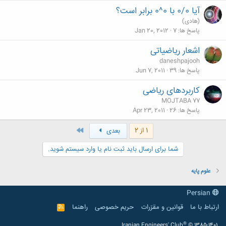
آیا 0/0 با 0^0 برابر است؟
(هادی)
پاسخ ها
7
Jan 20, 2012
اشعار ریاضیاتی
daneshpajooh
پاسخ ها
39
Jun 7, 2011
کاربردهای ریاضی
MOJTABA 77
پاسخ ها
26
Apr 23, 2011
آخر
1 از 2
بعدی
شما برای ارسال باید ثبت نام یا وارد سیستم شوید.
علوم پایه
Persian
ارتباط با ما
قوانین و مقرّرات
حریم خصوصی
راهنما
R
S
S
®
Iranian Engineers' Club
© 1385-1401.