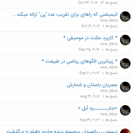
پاسخ ها
16
Oct 24, 2012
انیمیشنی که راهای برای تقریب عدد"پی" ارائه میکند...
nice_Alice
پاسخ ها
1
Oct 19, 2012
* کاربرد مثلث در موسیقی *
nice_Alice
پاسخ ها
0
Sep 25, 2012
* زیباترین الگوهای ریاضی در طبیعت *
nice_Alice
پاسخ ها
0
Sep 20, 2012
مصریان باستان و شمارش
nice_Alice
پاسخ ها
1
Aug 31, 2012
<جایـــــــزه آبل >
nice_Alice
پاسخ ها
0
Aug 31, 2012
ترستون، رياضيدان برجسته برنده جايزه «فيلدز» درگذشت