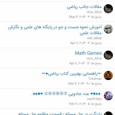
مقالات جالب ریاضی
nice_Alice
پاسخ ها
3
May 4, 2014
آموزش نحوه جست و جو در پایگاه های علمی و نگارش
مقالات علمی
olel_albab
پاسخ ها
3
Apr 11, 2014
Math Games
nice_Alice
پاسخ ها
12
Apr 8, 2014
·▪•راهنمایی بهترین کتاب ریاضی●•▪·
Tutulmaz
پاسخ ها
60
Mar 4, 2014
.♠♦♣♥ عدد جادویی ⑦⑤⑧②④① ♥♣♦♠.
mer30fery
پاسخ ها
5
Feb 21, 2014
بازنگری در حل مسئله ؛ قسمت مظلوم حل مسئله