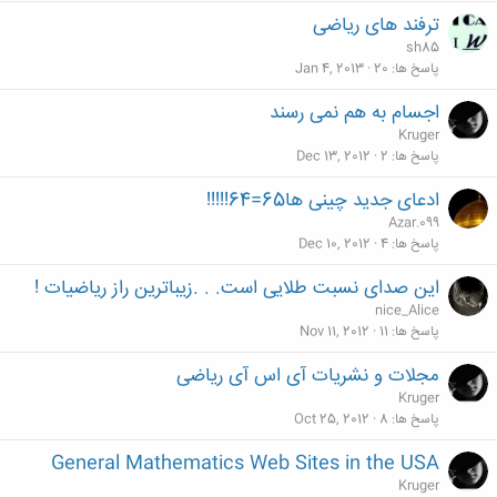
ترفند های ریاضی
sh85
پاسخ ها
20
Jan 4, 2013
اجسام به هم نمی رسند
Kruger
پاسخ ها
2
Dec 13, 2012
ادعای جدید چینی ها65=64!!!!!
Azar.099
پاسخ ها
4
Dec 10, 2012
این صدای نسبت طلایی است. . .زیباترین راز ریاضیات !
nice_Alice
پاسخ ها
11
Nov 11, 2012
مجلات و نشریات آی اس آی ریاضی
Kruger
پاسخ ها
8
Oct 25, 2012
General Mathematics Web Sites in the USA
Kruger