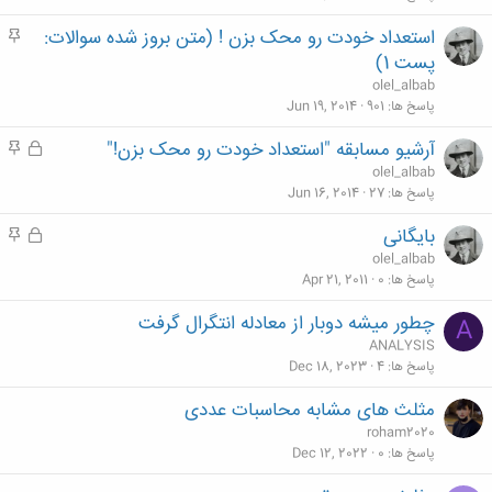
استعداد خودت رو محک بزن ! (متن بروز شده سوالات:
م
ه
پست 1)
م
olel_albab
پاسخ ها
901
Jun 19, 2014
آرشیو مسابقه "استعداد خودت رو محک بزن!"
ق
م
ف
ه
olel_albab
ل
م
پاسخ ها
27
Jun 16, 2014
ش
بایگانی
ق
م
د
ف
ه
olel_albab
ه
ل
م
پاسخ ها
0
Apr 21, 2011
ش
چطور میشه دوبار از معادله انتگرال گرفت
A
د
ANALYSIS
ه
پاسخ ها
4
Dec 18, 2023
مثلث های مشابه محاسبات عددی
roham2020
پاسخ ها
0
Dec 12, 2022