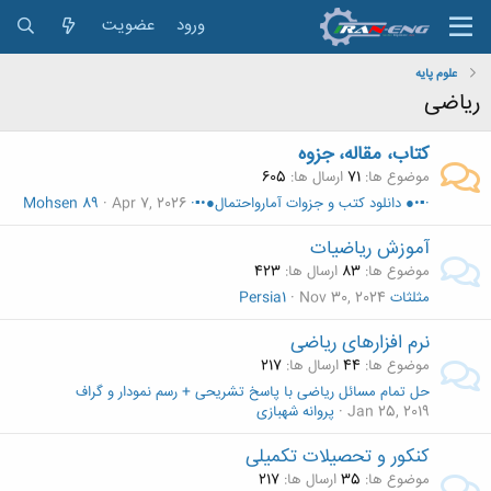
ورود
عضویت
علوم پایه
ریاضی
کتاب، مقاله، جزوه
موضوع ها
71
ارسال ها
605
·▪•● دانلود کتب و جزوات آمارواحتمال●•▪·
Apr 7, 2026
Mohsen 89
آموزش ریاضیات
موضوع ها
83
ارسال ها
423
مثلثات
Nov 30, 2024
Persia1
نرم افزارهای ریاضی
موضوع ها
44
ارسال ها
217
حل تمام مسائل ریاضی با پاسخ تشریحی + رسم نمودار و گراف
Jan 25, 2019
پروانه شهبازی
کنکور و تحصیلات تکمیلی
موضوع ها
35
ارسال ها
217