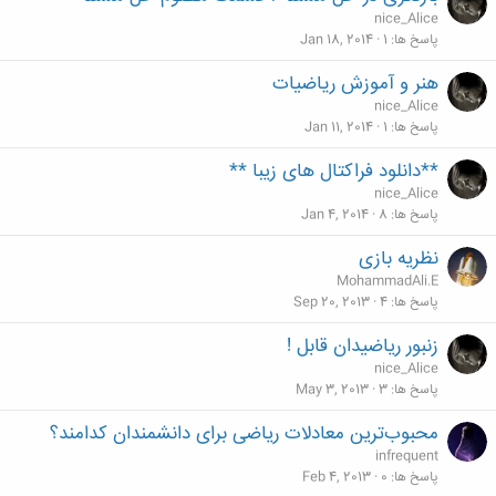
nice_Alice
پاسخ ها
1
Jan 18, 2014
هنر و آموزش رياضيات
nice_Alice
پاسخ ها
1
Jan 11, 2014
**دانلود فراکتال های زیبا **
nice_Alice
پاسخ ها
8
Jan 4, 2014
نظریه بازی
MohammadAli.E
پاسخ ها
4
Sep 20, 2013
زنبور ریاضیدان قابل !
nice_Alice
پاسخ ها
3
May 3, 2013
محبوب‌ترین معادلات ریاضی برای دانشمندان کدامند؟
infrequent
پاسخ ها
0
Feb 4, 2013