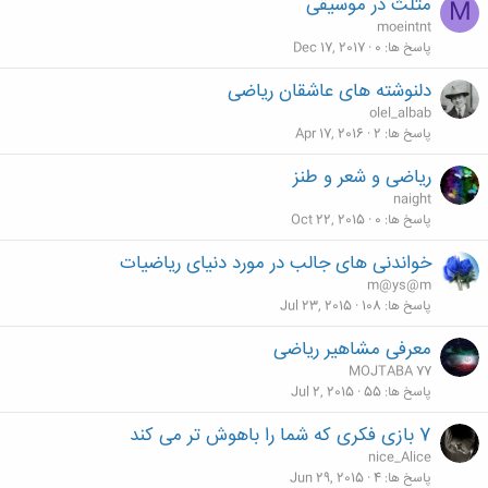
مثلث در موسیقی
M
moeintnt
پاسخ ها
0
Dec 17, 2017
دلنوشته های عاشقان ریاضی
olel_albab
پاسخ ها
2
Apr 17, 2016
ریاضی و شعر و طنز
naight
پاسخ ها
0
Oct 22, 2015
خواندنی های جالب در مورد دنیای ریاضیات
m@ys@m
پاسخ ها
108
Jul 23, 2015
معرفی مشاهیر ریاضی
MOJTABA 77
پاسخ ها
55
Jul 2, 2015
7 بازی فکری که شما را باهوش تر می کند
nice_Alice
پاسخ ها
4
Jun 29, 2015