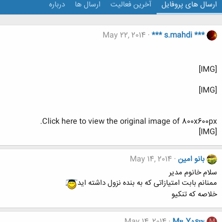
ارسال های پروفایل
آخرین فعالیت
ارسال ها
درباره
May 22, 2014
*** s.mahdi ***
[IMG]
[IMG]
Click here to view the original image of 800x600px.
[IMG]
بانو امین
May 14, 2014
سلام خانوم مدیر
ممنانم بابت امتیازاتی که به بنده نزول داشته اید
خلاصه که تنکیو
May 14, 2014
Mʀ Yᴀsɪɴ
M