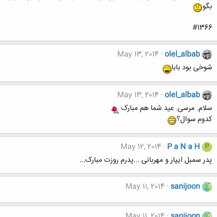
بگو
#1366
May 13, 2014
olel_albab
شوخی بود بابا
May 13, 2014
olel_albab
سلام. مرسی. عید شما هم مبارک
کدوم سوال؟
May 12, 2014
P a N a H
P
پدر سمبل ایپار و مهربانی ...پدرم روزت مبارک...
May 11, 2014
sanijoon
May 11, 2014
sanijoon