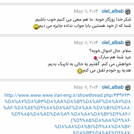
May 11, 2014
olel_albab
شکر خدا روزگار خوبه. ما هم سعی می کنیم خوب باشیم.
شما که از خود هستین بابا جواب نداده جایزه می دیم
May 11, 2014
olel_albab
سلام. حال احوال خوبه؟
عید شما هم مبارک
خواهش می کنم. گفتیم یه حالی به تاپیک بدیم.
هدیه رو خودم تقبل می کنم
May 11, 2014
olel_albab
http://www.www.www.iran-eng.ir/showthread.php/439663-
%D8%A7%D8%B3%D8%AA%D8%B9%D8%AF%D8%A7%D8
%AF-%D8%AE%D9%88%D8%AF%D8%AA-%D8%B1%D9%88-
%D9%85%D8%AD%DA%A9-%D8%A8%D8%B2%D9%86-!-
(%D9%85%D8%AA%D9%86-
%D8%A8%D8%B1%D9%88%D8%B2-
%D8%B4%D8%AF%D9%87-