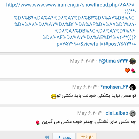
http://www.www.www.iran-eng.ir/showthread.php/85868-
(((**-
%D8%B9%DA%A9%D8%A7%D8%B3%D8%A7%DB%8C-
%D8%A8%D8%A7%D8%B4%DA%AF%D8%A7%D9%87-
%D8%A8%DB%8C%D8%A7%D9%86-
%D8%AF%D8%A7%D8%AE%D9%84-**)))?
p=7572900&viewfull=1#post7572900
May 6, 2014
F@tima s332
May 6, 2014
*mohsen_24
تو عصن نباید بشکنی خجالت باید بکشی تو
May 6, 2014
olel_albab
چه عکس های قشنگی. چقدر خوب عکس می گیرین
آخر
1 از 326
بعدی