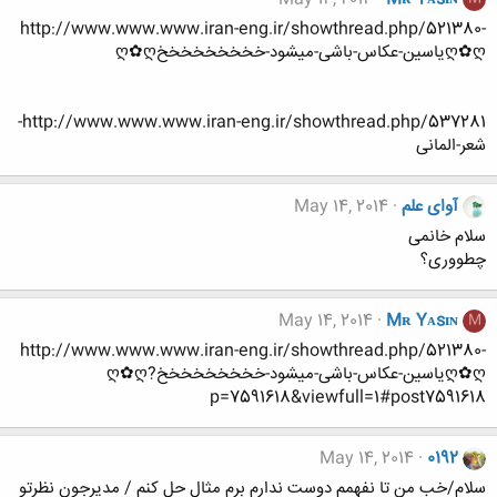
http://www.www.www.iran-eng.ir/showthread.php/521380-
ღ✿ღیاسین-عکاس-باشی-میشود-خخخخخخخخخღ✿ღ
http://www.www.www.iran-eng.ir/showthread.php/537281-
شعر-المانی
آوای علم
May 14, 2014
سلام خانمی
چطووری؟
May 14, 2014
Mʀ Yᴀsɪɴ
M
http://www.www.www.iran-eng.ir/showthread.php/521380-
ღ✿ღیاسین-عکاس-باشی-میشود-خخخخخخخخخღ✿ღ?
p=7591618&viewfull=1#post7591618
May 14, 2014
0192
سلام/خب من تا نفهمم دوست ندارم برم مثال حل کنم / مدیرجون نظرتو