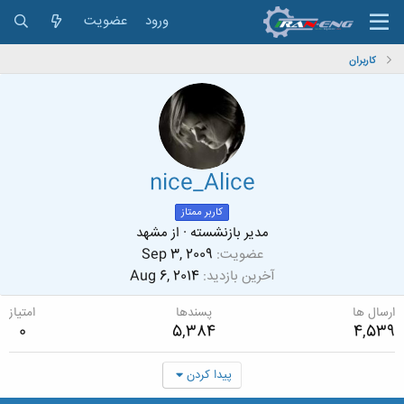
ورود
عضویت
کاربران
nice_Alice
کاربر ممتاز
مدیر بازنشسته
·
از
مشهد
عضویت
Sep 3, 2009
آخرین بازدید
Aug 6, 2014
ارسال ها
پسندها
امتیاز
0
5,384
4,539
پیدا کردن