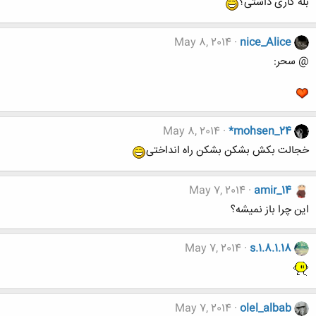
بله کاری داشتی؟
May 8, 2014
nice_Alice
@ سحر:
May 8, 2014
*mohsen_24
خجالت بکش بشکن بشکن راه انداختی
May 7, 2014
amir_14
این چرا باز نمیشه؟
May 7, 2014
s.1.8.1.18
May 7, 2014
olel_albab