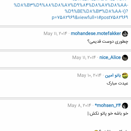
%D8%B3%D9%88%D8%A7%D9%84%D8%A7%D8%AA-
%D9%BE%D8%B3%D8%AA-1)?
p=7582969&viewfull=1#post7582969
May 11, 2014
mohandese.motefakker
چطوری دوست قدیمی؟
May 11, 2014
nice_Alice
بانو امین
May 10, 2014
عیدت مبارک
May 8, 2014
*mohsen_24
خو باشه خو پاتو نکش:|