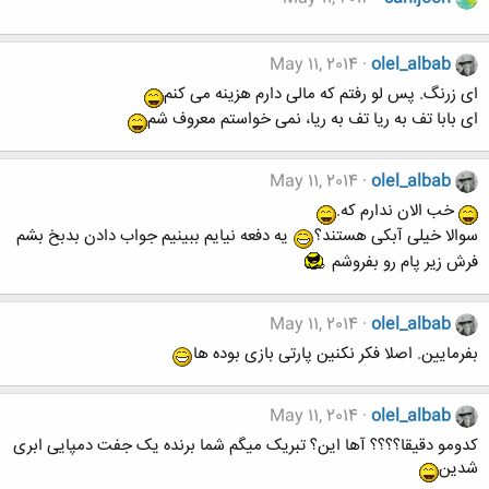
May 11, 2014
olel_albab
ای زرنگ. پس لو رفتم که مالی دارم هزینه می کنم
ای بابا تف به ریا تف به ریا، نمی خواستم معروف شم
May 11, 2014
olel_albab
خب الان ندارم که.
سوالا خیلی آبکی هستند؟
یه دفعه نیایم ببینیم جواب دادن بدبخ بشم
فرش زیر پام رو بفروشم
May 11, 2014
olel_albab
بفرمایین. اصلا فکر نکنین پارتی بازی بوده ها
May 11, 2014
olel_albab
کدومو دقیقا؟؟؟؟ آها این؟ تبریک میگم شما برنده یک جفت دمپایی ابری
شدین