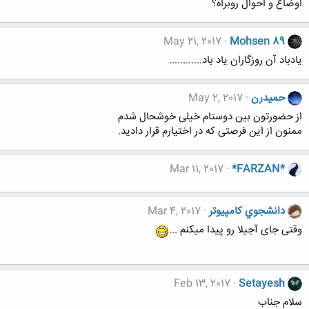
اوضاع و احوال روبراه؟
May 21, 2017
Mohsen 89
یادباد آن روزگاران یاد باد............
حميدرن
May 2, 2017
از حضورتون بین دوستام خیلی خوشحال شدم
ممنون از این فرصتی که در اختیارم قرار دادید.
Mar 11, 2017
*FARZAN*
دانشجوي كامپيوتر
Mar 4, 2017
وقتی جای آجیلا رو پیدا میکنم ...
Feb 13, 2017
Setayesh
سلام جناب