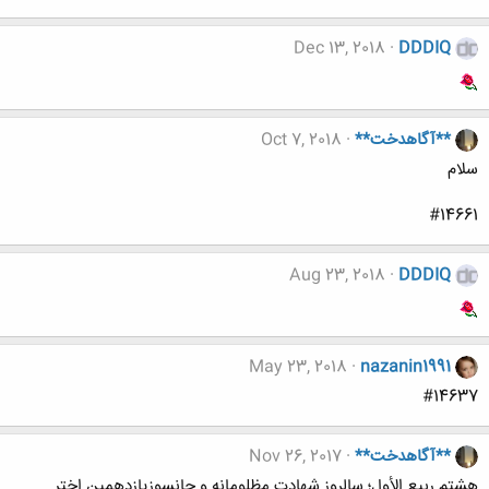
Dec 13, 2018
DDDIQ
**آگاهدخت**
Oct 7, 2018
سلام
#14661
Aug 23, 2018
DDDIQ
May 23, 2018
nazanin1991
#14637
**آگاهدخت**
Nov 26, 2017
هشتم ربیع الأول؛ سالروز شهادت مظلومانه و جانسوزیازدهمین اختر