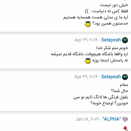
خیلی دور نیست
فقط کمی ته دنیاست : ))
اره ما ی مدتی هست همسایه هستیم
حدستون همین بود؟
Apr 29, 2019
Setayesh
خوبم منم شکر خدا
اره واقعا باشگاه هیچوقت باشگاه قدیم نمیشه
نه راستش اینجا روزه
Apr 29, 2019
Setayesh
سلام
حال شما؟
بقول فرنگی ها لانگ تایم نو سی
خوبین؟ اوضاع خوبه؟
Jan 18, 2019
"ALPHA"