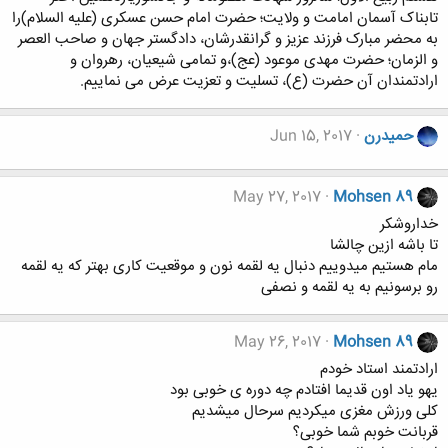
تابناک آسمان امامت و ولایت؛ حضرت امام حسن عسکری (علیه السلام)را
به محضر مبارک فرزند عزیز و گرانقدرشان، دادگستر جهان و صاحب العصر
و الزمان؛ حضرت مهدی موعود (عج)،و تمامی شیعیان، رهروان و
ارادتمندان آن حضرت (ع)، تسلیت و تعزیت عرض می نماییم.
حميدرن
Jun 15, 2017
May 27, 2017
Mohsen 89
خداروشکر
تا باشه ازین چالشا
مام هستیم میدوییم دنبال یه لقمه نون و موقعیت کاری بهتر که یه لقمه
رو برسونیم به یه لقمه و نصفی
May 26, 2017
Mohsen 89
ارادتمند استاد خودم
یهو یاد اون قدیما افتادم چه دوره ی خوبی بود
کلی ورزش مغزی میکردیم سرحال میشدیم
قربانت خوبم شما خوبی؟