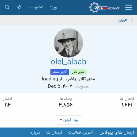
ورود
عضویت
کاربران
olel_albab
مدیر تالار
کاربر ممتاز
مدیر تالار ریاضی
·
از
loading
عضویت
Dec 5, 2007
ارسال ها
پسندها
امتیاز
114
4,856
1,641
پیدا کردن
ارسال های پروفایل
آخرین فعالیت
ارسال ها
درباره