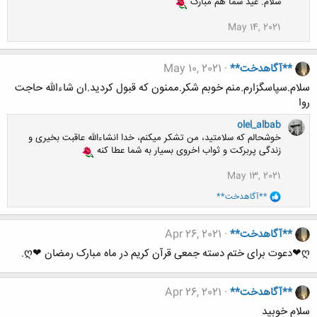
سلام. عید شما هم مبارک
May 14, 2021
**آگاهدخت**
May 10, 2021
سلام.سپاسگزارم.منم خوبم شکر.ممنون که قبول کردید.ان شاءالله حاجت
روا
olel_albab
خوشحالم که سلامتید، من تشکر میکنم، خدا انشاءالله عاقبت بخیری و
زندگی پربرکت و ثواب اخروی بسیار به شما عطا کنه
May 13, 2021
و
**آگاهدخت**
ا
ک
ن
**آگاهدخت**
Apr 26, 2021
ش
ه
ღ❤دعوت برای ختم دسته جمعی قرآن کریم در ماه مبارک رمضان ❤ღ.
ا
:
**آگاهدخت**
Apr 26, 2021
سلام خوبید