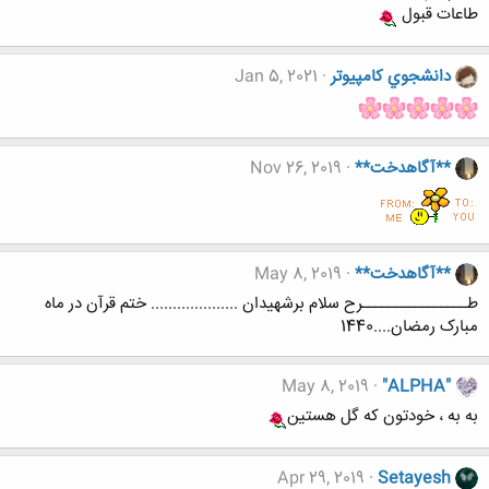
طاعات قبول
دانشجوي كامپيوتر
Jan 5, 2021
**آگاهدخت**
Nov 26, 2019
**آگاهدخت**
May 8, 2019
طــــــــــــــــرح سلام برشهیدان .................... ختم قرآن در ماه
مبارک رمضان....1440
May 8, 2019
"ALPHA"
به به ، خودتون که گل هستین
Apr 29, 2019
Setayesh