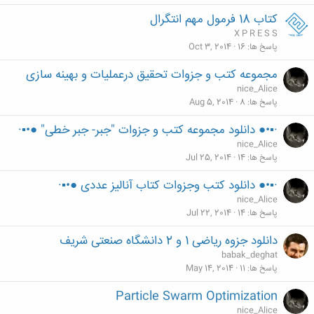
کتاب 18 فرمول مهم انتگرال
X P R E S S
پاسخ ها
16
Oct 3, 2014
مجموعه کتب و جزوات تحقیق درعملیات و بهینه سازی
nice_Alice
پاسخ ها
8
Aug 5, 2014
·▪•● دانلود مجموعه کتب و جزوات "جبر- جبر خطی" ●•▪·
nice_Alice
پاسخ ها
14
Jul 25, 2014
·▪•● دانلود کتب وجزوات کتاب آنالیز عددی ●•▪·
nice_Alice
پاسخ ها
14
Jul 22, 2014
دانلود جزوه ریاضی 1 و 2 دانشگاه صنعتی شریف
babak_deghat
پاسخ ها
11
May 14, 2014
Particle Swarm Optimization
nice_Alice