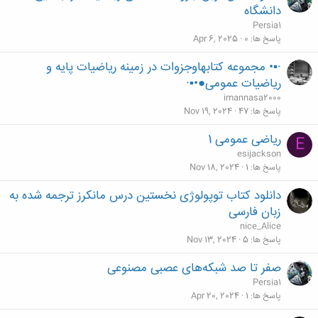
دانشگاه
Persia1
پاسخ ها
0
Apr 6, 2025
·▪• مجموعه کتابهاوجزوات در زمینه ریاضیات پایه و
ریاضیات عمومی●•▪·
imannasa2000
پاسخ ها
47
Nov 19, 2024
ریاضی عمومی 1
E
esijackson
پاسخ ها
1
Nov 18, 2024
دانلود کتاب توپولوژی نخستین درس مانکرز ترجمه شده به
زبان فارسی
nice_Alice
پاسخ ها
5
Nov 13, 2024
صفر تا صد شبکه‌های عصبی مصنوعی
Persia1
پاسخ ها
1
Apr 20, 2024