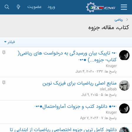
ورود
عضویت
ریاضی
کتاب، مقاله، جزوه
فیلتر
·▪• تاپیک بیان ورسیدگی به درخواست های ریاضی(
م
ه
کتاب- جزوه...) ●•▪·
م
Kruger
پاسخ ها
232
Jun 4, 2020
منابع اصلی ریاضیات برای فیزیک نوین
م
ه
olel_albab
م
پاسخ ها
5
Jul 9, 2015
·▪•● دانلود کتب و جزوات آمارواحتمال●•▪·
Kruger
پاسخ ها
7
Apr 7, 2026
دانلود کامل ترین جزوه اختصاصی ریاضیات از ابتدایی تا