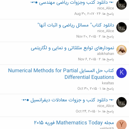
·▪• دانلود کتب وجزوات ریاضی مهندسی ●•▪·
nice_Alice
پاسخ ها
26
Aug 30, 2017
دانلود کتاب" مسائل ریاضی و اثبات آنها"
nice_Alice
پاسخ ها
2
Nov 20, 2015
نمودارهای توابع مثلثاتی و نمایی و لگاریتمی
abikhahan
پاسخ ها
2
Nov 6, 2015
کتاب حل المسایل Numerical Methods for Partial
K
Differential Equations
kealtas
پاسخ ها
1
Oct 30, 2015
·▪• دانلود کتب و جزوات معادلات دیفرانسیل ●•▪·
nice_Alice
پاسخ ها
10
Oct 24, 2015
مجله Mathematics Today فوریه 2015
Y
yalda125