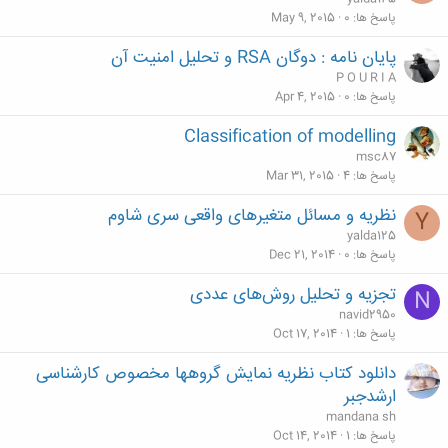
پاسخ ها
0
May 9, 2015
پایان نامه : دوگان RSA و تحلیل امنیت آن
P O U R I A
پاسخ ها
0
Apr 4, 2015
Classification of modelling
msc87
پاسخ ها
4
Mar 31, 2015
نظریه و مسائل متغیرهای واقعی سری شاوم
Y
yalda125
پاسخ ها
0
Dec 21, 2014
تجزیه و تحلیل روش‌های عددی
N
navid2950
پاسخ ها
1
Oct 17, 2014
دانلود کتاب نظریه نمایش گروهها مخصوص کارشناسی
ارشدجبر
mandana sh
پاسخ ها
1
Oct 14, 2014