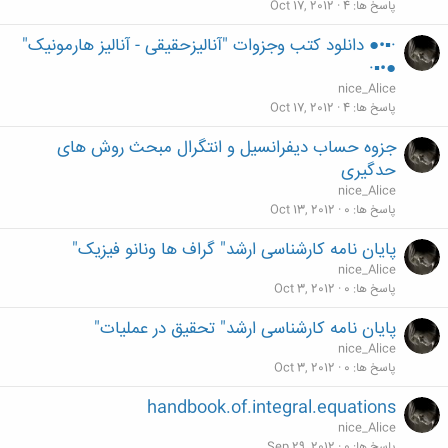
پاسخ ها
4
Oct 17, 2012
·▪•● دانلود کتب وجزوات "آنالیزحقیقی - آنالیز هارمونیک"
●•▪·
nice_Alice
پاسخ ها
4
Oct 17, 2012
جزوه حساب دیفرانسیل و انتگرال مبحث روش های
حدگیری
nice_Alice
پاسخ ها
0
Oct 13, 2012
پایان نامه کارشناسی ارشد" گراف ها ونانو فیزیک"
nice_Alice
پاسخ ها
0
Oct 3, 2012
پایان نامه کارشناسی ارشد" تحقیق در عملیات"
nice_Alice
پاسخ ها
0
Oct 3, 2012
handbook.of.integral.equations
nice_Alice
پاسخ ها
0
Sep 29, 2012