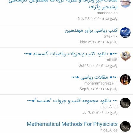
مقالات جبر وگراف و نظریه گروه ها مخصوص کارشناسی
ارشدجبر وگراف
mandana sh
پاسخ ها
11
Nov 28, 2013
کتب ریاضی برای مهندسین
t3teknik
پاسخ ها
1
Nov 17, 2013
·▪•● دانلود کتب و جزوات ریاضیات گسسته ●•▪·
milititi*
پاسخ ها
16
Oct 18, 2013
·▪•● مقالات ریاضی ●•▪·
mohammadreza1001
پاسخ ها
21
Sep 9, 2013
·▪• دانلود مجموعه کتب و جزوات "هندسه"●•▪·
nice_Alice
پاسخ ها
6
Jul 9, 2013
Mathematical Methods For Physicists
nice_Alice