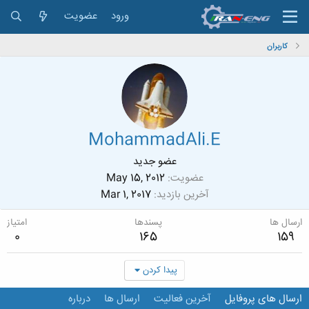
ورود
عضویت
کاربران
MohammadAli.E
عضو جدید
عضویت
May 15, 2012
آخرین بازدید
Mar 1, 2017
ارسال ها
پسندها
امتیاز
0
165
159
پیدا کردن
ارسال های پروفایل
آخرین فعالیت
ارسال ها
درباره