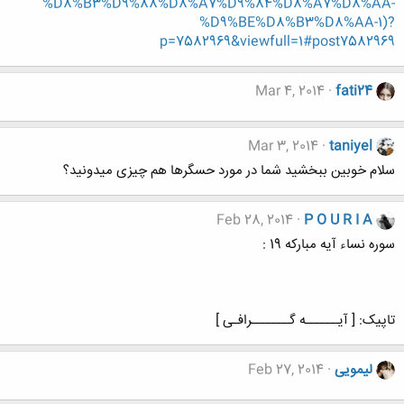
%D8%B3%D9%88%D8%A7%D9%84%D8%A7%D8%AA-
%D9%BE%D8%B3%D8%AA-1)?
p=7582969&viewfull=1#post7582969
Mar 4, 2014
fati24
Mar 3, 2014
taniyel
سلام خوبین ببخشید شما در مورد حسگرها هم چیزی میدونید؟
Feb 28, 2014
P O U R I A
سوره نساء آیه مبارکه 19 :
تاپیک: [ آیــــــه گـــــــرافـی ]
لیمویی
Feb 27, 2014