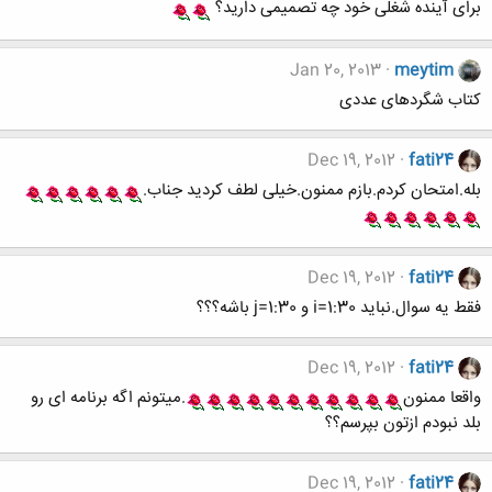
برای آینده شغلی خود چه تصمیمی دارید؟
Jan 20, 2013
meytim
کتاب شگردهای عددی
Dec 19, 2012
fati24
بله.امتحان کردم.بازم ممنون.خیلی لطف کردید جناب.
Dec 19, 2012
fati24
فقط یه سوال.نباید i=1:30 و j=1:30 باشه؟؟؟
Dec 19, 2012
fati24
واقعا ممنون
.میتونم اگه برنامه ای رو
بلد نبودم ازتون بپرسم؟؟
Dec 19, 2012
fati24