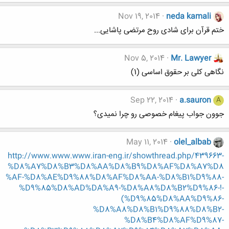
Nov 19, 2014
neda kamali
ختم قرآن برای شادی روح مرتضی پاشایی...
Nov 5, 2014
Mr. Lawyer
نگاهی کلی بر حقوق اساسی (1)
Sep 22, 2014
a.sauron
A
جوون جواب پیغام خصوصی رو چرا نمیدی؟
May 11, 2014
olel_albab
http://www.www.www.iran-eng.ir/showthread.php/439663-
%D8%A7%D8%B3%D8%AA%D8%B9%D8%AF%D8%A7%D8
%AF-%D8%AE%D9%88%D8%AF%D8%AA-%D8%B1%D9%88-
%D9%85%D8%AD%DA%A9-%D8%A8%D8%B2%D9%86-!-
(%D9%85%D8%AA%D9%86-
%D8%A8%D8%B1%D9%88%D8%B2-
%D8%B4%D8%AF%D9%87-