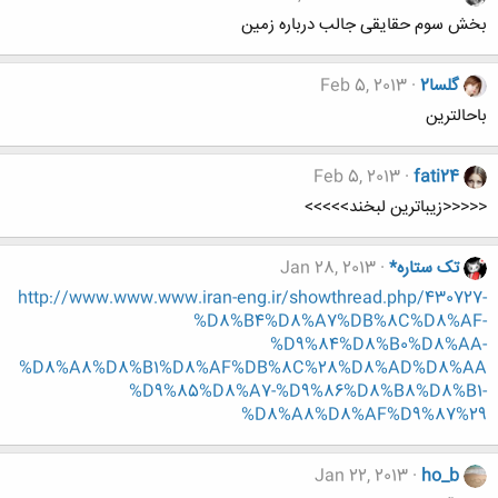
بخش سوم حقایقی جالب درباره زمین
گلسا2
Feb 5, 2013
باحالترین
Feb 5, 2013
fati24
<<<<<زیباترین لبخند>>>>>
تک ستاره*
Jan 28, 2013
http://www.www.www.iran-eng.ir/showthread.php/430727-
%D8%B4%D8%A7%DB%8C%D8%AF-
%D9%84%D8%B0%D8%AA-
%D8%A8%D8%B1%D8%AF%DB%8C%28%D8%AD%D8%AA
%D9%85%D8%A7-%D9%86%D8%B8%D8%B1-
%D8%A8%D8%AF%D9%87%29
Jan 22, 2013
ho_b