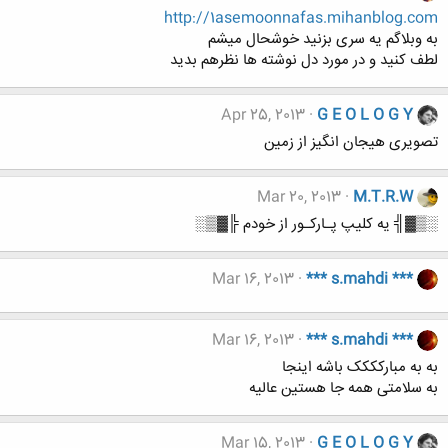
http://1asemoonnafas.mihanblog.com
به وبلاگم یه سری بزنید خوشحال میشم
لطف کنید و در مورد دل نوشته ها نظرهم بدید
Apr 25, 2013
G E O L O G Y
تصویری هیجان انگیز از زمین
Mar 20, 2013
M.T.R.W
░▒▓╣ یه کلیپ پـارکـور از خودم ╠▓▒░
Mar 16, 2013
*** s.mahdi ***
Mar 16, 2013
*** s.mahdi ***
به به مبارکککک باشه اینجا
به سلامتی همه جا هستین عالیه
Mar 15, 2013
G E O L O G Y