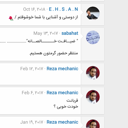
Oct 16, 2018
E . H . S . A . N
از دوستی و آشنایی با شما خوشوقتم /
May 13, 2017
sabahat
" ضیــافـت خـــــــالصــانه"................. ....
منتظر حضور گرمتون هستیم.
Feb 12, 2017
Reza mechanic
Feb 6, 2017
Reza mechanic
قربانت
خودت خوبی ؟
Jan 19, 2017
Reza mechanic