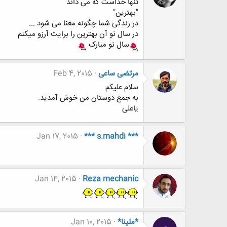
تنها خداست که می داند
"بهترین"
در زندگی شما چگونه معنا می شود ...
در سال نو آن بهترین را برایت آرزو میکنم
سال نو مبارک
مرتضی ساعی
Feb 4, 2015
سلام علیکم
به جمع دوستان من خوش آمدید.
یاعلی
Jan 17, 2015
*** s.mahdi ***
Jan 14, 2015
Reza mechanic
*ملینا*
Jan 10, 2015