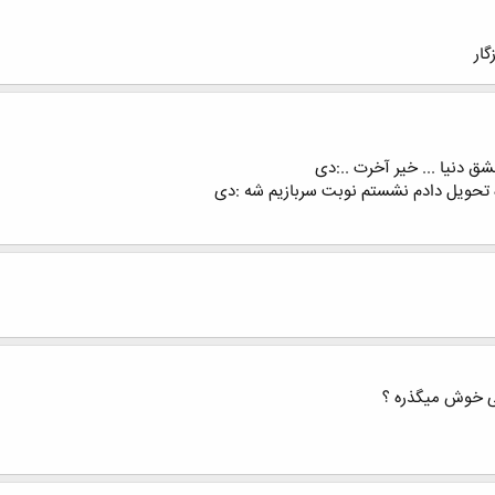
گار
ق دنیا ... خیر آخرت ..:دی
ده تحویل دادم نشستم نوبت سربازیم شه :دی
 خوش میگذره ؟