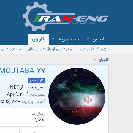
انجمن
جدیدترین‌ها
کاربران
بازدید کنندگان کنونی
جدیدترین ارسال های پروفایل
جستجو در ارس
کاربران
MOJTABA 77
کاربر ممتاز
عضو جدید
·
از
NET
عضویت
Apr 9, 2009
آخرین بازدید
ct 16, 2018
ارسال ها
2,160