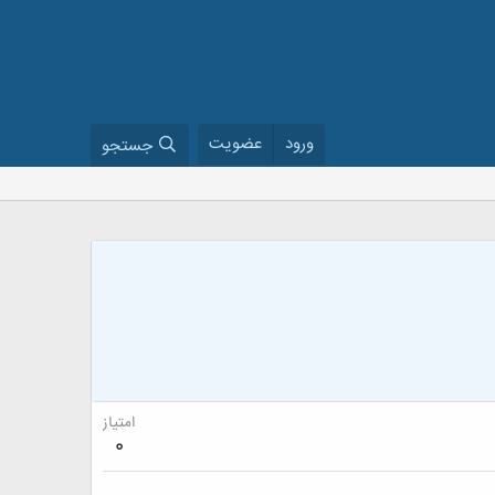
ورود
عضویت
جستجو
امتیاز
0