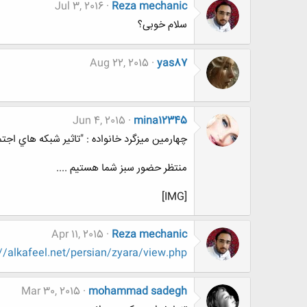
Jul 3, 2016
Reza mechanic
سلام خوبی؟
Aug 22, 2015
yas87
Jun 4, 2015
mina12345
چهارمين ميزگرد خانواده : "تاثير شبكه هاي اجت
منتظر حضور سبز شما هستیم ....
[IMG]
Apr 11, 2015
Reza mechanic
://alkafeel.net/persian/zyara/view.php
Mar 30, 2015
mohammad sadegh