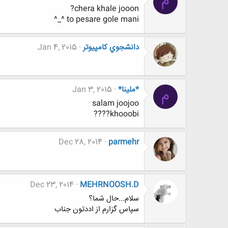
م
chera khale jooon?
to pesare gole mani ^_^
دانشجوي كامپيوتر
Jan 4, 2015
*ملینا*
Jan 3, 2015
م
salam joojoo
khooobi????
Dec 28, 2014
parmehr
Dec 23, 2014
MEHRNOOSH.D
سلام...حال شما؟
سپاس گزارم از اددتون جناب