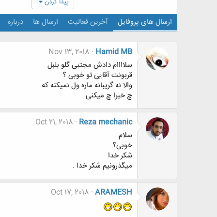
پیدا کردن
ارسال های پروفایل
آخرین فعالیت
ارسال ها
درباره
Nov 13, 2018
Hamid MB
سلاااام دادش مجتبی گلو بلبل
قربونت آقایی تو خوبی ؟
والا نه گریبانه ماره ول نمیکنه که
چ خبرا چ میکنی
Oct 21, 2018
Reza mechanic
سلام
خوبی؟
شکر خدا
میگذرونیم شکر خدا .
Oct 17, 2018
ARAMESH