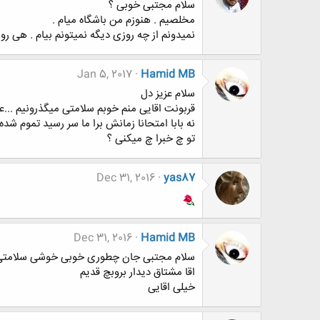
سلام مجتبی خوبی ؟
مخلصیم . هنوزم من باشگاه میام .
نمیدونم از چه روزی دیگه نمیتونم بیام . هی روز
Jan 5, 2017
Hamid MB
سلام عزیز دل
قربونت اقایی منم خوبم سلامتی میگذرونیم ...عش
نه بابا امتحانا زمانش برا ما سر رسید تموم ش
تو چ خبرا چ میکنی ؟
Dec 31, 2016
yas87
Dec 31, 2016
Hamid MB
سلام مجتبی جان چطوری خوبی خوشی سلامتی
اقا مشتاق دیدار بروبچ قدیم
خیلی اقایی