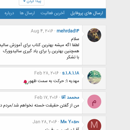
پیدا کردن
ارسال های پروفایل
آخرین فعالیت
ارسال ها
درباره
Aug 4, 2016
mehrdad14
سلام
لطفا اگه میشه بهترین کتاب برای آموزش سالیدوورک 2015 را مع
همچنین بهترین را برای یاد گیری سالیدوورک
با تشکر
Feb 28, 2016
s.1.8.1.18
مهدیه 1: حرکت به سمت ظهور
محممد آقا
Feb 17, 2016
م
من از گفتن حقیقت خسته نخواهم شد/مردم در ن
Jan 28, 2016
Mʀ Yᴀsɪɴ
M
آقـا یـاسـیـن رفـت...