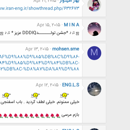
بهار امیدوار
Apr 21, 2015
.iran-eng.ir/showthread.php/632673-
Apr 15, 2015
M I N A
ஜ ♫♪ *جشن تولـــــــدDDDIQ عزیز * ♫♪ ஜ.
Apr 13, 2015
mohsen.sme
M
%D8%AF%D9%88%D9%85%DB%8C%D9%86-
84%D9%85%D9%84%D9%84%DB%8C-
B2%DB%8C-%D8%A7%DA%A9%D9%88
Apr 12, 2015
ENG.L.S
خیلی ممنونم. خیلی لطف کردید . باب اسفنجی
بازم مرسی