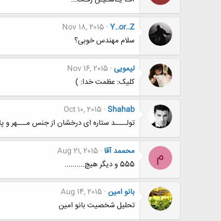
Nov 18, 2015
Y..or..Z
سلام مهندس خوبی؟
لیمویی
Nov 16, 2015
کلیک: عظمت خدا: )
Oct 10, 2015
Shahab
تولــــد ستاره ای درخشان از جنس مـــهر و پاییــــز 
محممد آقا
Aug 21, 2015
م
555 و دیگر هیچ..........
بانو امین
Aug 14, 2015
تحلیل شخصیت بانو امین