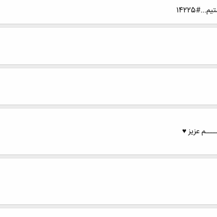
.#14225
ــــم عزیز ♥