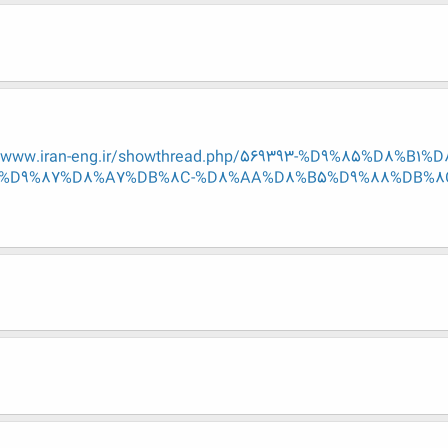
.www.iran-eng.ir/showthread.php/569393-%D9%85%D8%B1
D9%87%D8%A7%DB%8C-%D8%AA%D8%B5%D9%88%DB%8C%D