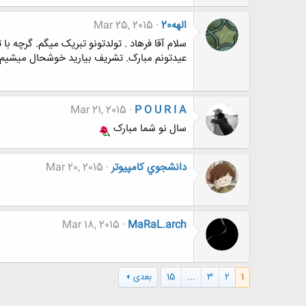
الهه20
Mar 25, 2015
سلام آقا فرهاد . تولدتونو تبریک میگم. گرچه با
عیدتونم مبارک. تشریف بیارید خوشحال میشیم
Mar 21, 2015
P O U R I A
سال نو شما مبارک
دانشجوي كامپيوتر
Mar 20, 2015
Mar 18, 2015
MaRaL.arch
1
2
3
...
15
بعدی