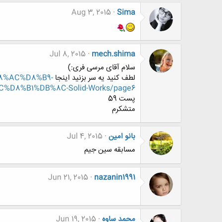
Aug 3, 2015
Sima
Jul 8, 2015
mech.shima
سلام آقای مرسی فری:)
لطف کنید یه سر بزنید اینجا
%D8%AC%D8%B9-
8%B1%DB%8C-Solid-Works/page6
پست 59
متشکرم
بانو امین
Jul 4, 2015
مسابقه سین جیم
Jun 21, 2015
nazanin1991
محمد ساوه
Jun 19, 2015