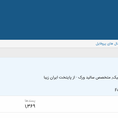
ال های پروفایل
نیک, متخصص سالید ورک
·
از
پایتخت ایران زیبا
F
پسندها
1,369