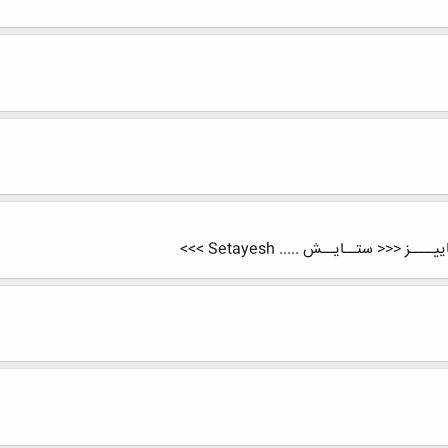
<<< ستــایــش ..... Setayesh >>>