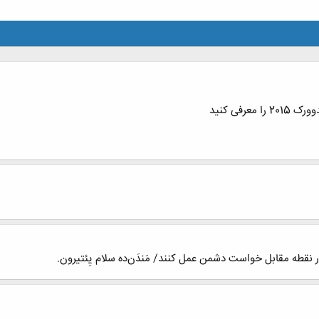
رفی کنید
قطه مقابل خواست دشمن عمل کنند/ مَندَن‌ده سلام یِئتیرون.