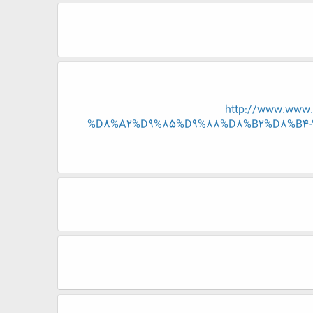
http://www.www
%D8%A2%D9%85%D9%88%D8%B2%D8%B4-%