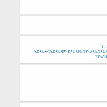
ht
%D8%AC%D8%B4%D9%86%D9%88%D8%A
%D8%