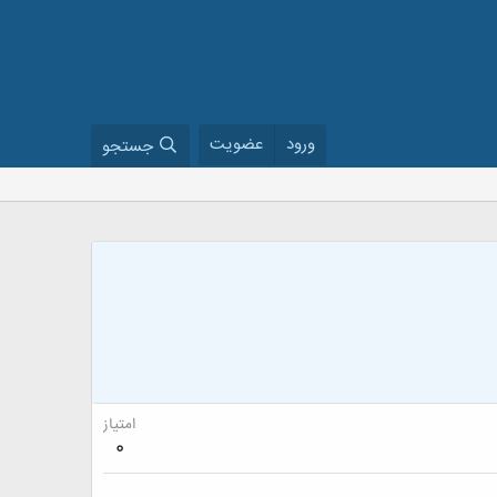
ورود
عضویت
جستجو
امتیاز
0