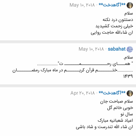
**آگاهدخت**
May 10, 2018
سلام
دستتون درد نکنه
خیلی زحمت کشیدید
ان شاءالله حاجت روایی
May 10, 2018
sabahat
سلام.
" همــــای رحــــــــــــــمــــــــ ت".................
.............ختــــــــم قرآن کریـــــــم در ماه مبارک رمضــــــــان
1439
**آگاهدخت**
Apr 20, 2018
سلام صباحت جان
خوبی خانم گل
سال نو
اعیاد شعبانیه مبارک
ان شاء الله تندرست و شاد باشی