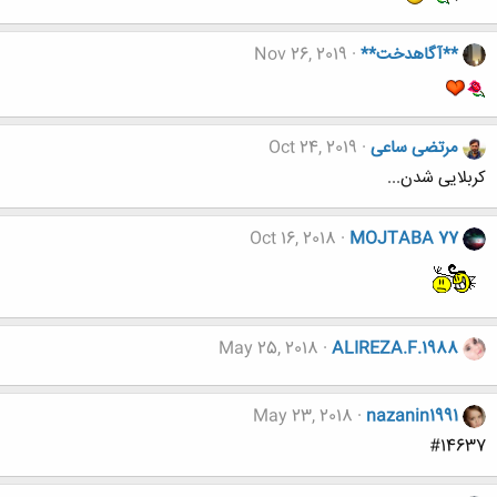
**آگاهدخت**
Nov 26, 2019
مرتضی ساعی
Oct 24, 2019
کربلایی شدن...
Oct 16, 2018
MOJTABA 77
May 25, 2018
ALIREZA.F.1988
May 23, 2018
nazanin1991
#14637