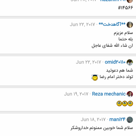
#14566
**آگاهدخت**
Jun 22, 2017
سلام عزیزم
بله حتما
ان شاء الله شفای عاجل
Jun 22, 2017
omid20110
شما هم دعوتید
تولد دختر امام رضا
Jun 19, 2017
Reza mechanic
Jun 18, 2017
mani24
سلام شما خوبین ممنونم خداروشکر