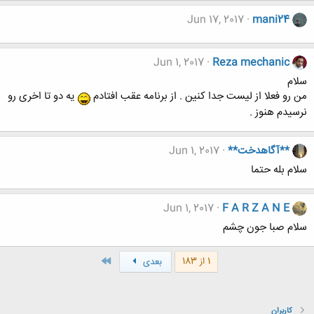
Jun 17, 2017
mani24
Jun 1, 2017
Reza mechanic
سلام
من رو فعلا از لیست جدا کنین . از برنامه عقب افتادم
یه دو تا اخری رو
نرسیدم هنوز .
**آگاهدخت**
Jun 1, 2017
سلام بله حتما
Jun 1, 2017
F A R Z A N E
سلام صبا جون چشم
آخر
1 از 183
بعدی
کاربران