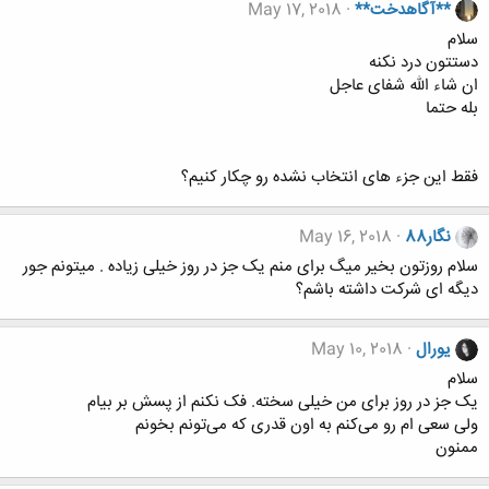
**آگاهدخت**
May 17, 2018
سلام
دستتون درد نکنه
ان شاء الله شفای عاجل
بله حتما
فقط این جزء های انتخاب نشده رو چکار کنیم؟
نگار88
May 16, 2018
سلام روزتون بخیر میگ برای منم یک جز در روز خیلی زیاده . میتونم جور
دیگه ای شرکت داشته باشم؟
یورال
May 10, 2018
سلام
یک جز در روز برای من خیلی سخته. فک نکنم از پسش بر بیام
ولی سعی ام رو می‌کنم به اون قدری که می‌تونم بخونم
ممنون