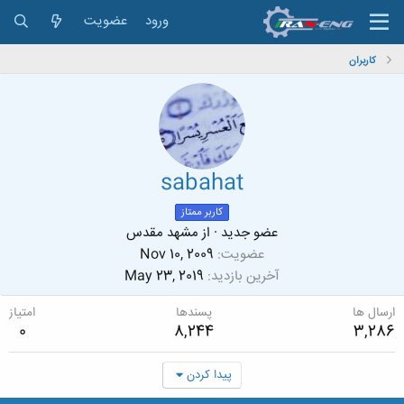
ورود
عضویت
کاربران
sabahat
کاربر ممتاز
عضو جدید
·
از
مشهد مقدس
عضویت
Nov 10, 2009
آخرین بازدید
May 23, 2019
ارسال ها
پسندها
امتیاز
0
8,244
3,286
پیدا کردن