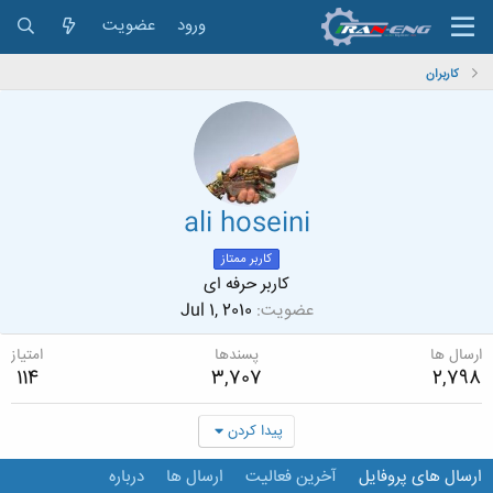
ورود
عضویت
کاربران
ali hoseini
کاربر ممتاز
کاربر حرفه ای
عضویت
Jul 1, 2010
ارسال ها
پسندها
امتیاز
114
3,707
2,798
پیدا کردن
ارسال های پروفایل
آخرین فعالیت
ارسال ها
درباره