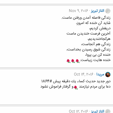
الناز تبریز
Nov 9, 2016
زندگی فاصله آمدن ورفتن ماست.
شاید آن خنده که امروز،
دریغش کردیم،
آخرین فرصت خندیدن ماست
هرکجاخندیدیم،
زندگی هم آنجاست،
زندگی شوق رسیدن بخداست،
خنده کن بی پروا،
خنده هایت زیباست.
مریدا
Oct 14, 2016
دور جدید حدیث کساء يك دقيقه پيش #1864
دعا برای مردم نیازمند
و گرفتار فراموش نشود
الناز تبریز
Oct 12, 2016