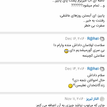
کاسه ای آب میریزم پشت پای پاییز...
و... تمام میشود??????
پاییز، ای آبستن روزهای عاشقی،
رفتنت به خیر...
سفرت بی خطر
Dec 16, 2016
R@ha1
سلامت اولاسان داداش منده وارام دا
بی سری گورمیشدیم دای
سلامتی کچینمه
Dec 14, 2016
R@ha1
سلام داداش
حال احوالئن نئجه دی؟
زندگانئخدان نعلیسن؟!
الناز تبریز
Nov 11, 2016
چای که مرغوب نباشد چیزی به آن اضافه می کنم: