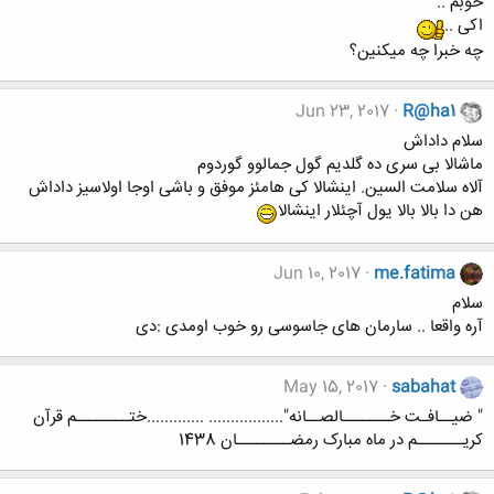
خوبم ..
اکی ..
چه خبرا چه میکنین؟
Jun 23, 2017
R@ha1
سلام داداش
ماشالا بی سری ده گلدیم گول جمالوو گوردوم
آلاه سلامت السین. اینشالا کی هامئز موفق و باشی اوجا اولاسیز داداش
هن دا بالا بالا یول آچئلار اینشالا
Jun 10, 2017
me.fatima
سلام
آره واقعا .. سارمان های جاسوسی رو خوب اومدی :دی
May 15, 2017
sabahat
" ضیــافـت خـــــــالصــانه"................. .............ختــــــــم قرآن
کریـــــــم در ماه مبارک رمضــــــــان 1438