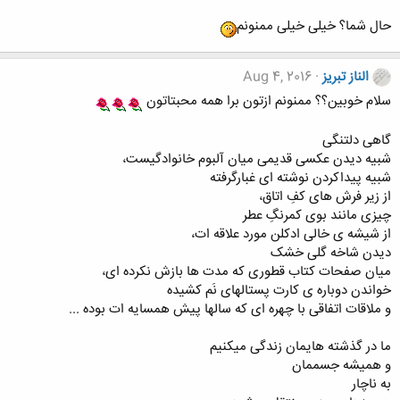
حال شما؟ خیلی خیلی ممنونم
الناز تبریز
Aug 4, 2016
سلام خوبین؟؟ ممنونم ازتون برا همه محبتاتون
گاهی دلتنگى
شبیه دیدن عکسی قدیمی میان آلبوم خانوادگیست،
شبیه پیداکردن نوشته ای غبارگرفته
از زیر فرش های کفِ اتاق،
چیزی مانند بوی کمرنگِ عطر
از شیشه ی خالی ادکلن مورد علاقه ات،
دیدن شاخه گلی خشک
میان صفحات کتاب قطوری که مدت ها بازش نکرده ای،
خواندن دوباره ی کارت پستالهای نَم کشیده
و ملاقات اتفاقی با چهره ای که سالها پیش همسایه ات بوده ...
ما در گذشته هایمان زندگی میکنیم
و همیشه جسممان
به ناچار