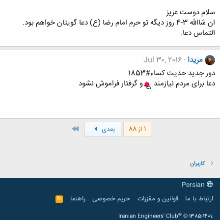
سلام دوست عزیز
ان شاالله 3-4 روز دیگه تو حرم امام رضا (ع) دعا گویتان خواهم بود.
التماس دعا.
مریدا
Jul 30, 2016
دور جدید حدیث کساء#1853
دعا برای مردم نیازمند
و گرفتار فراموش نشود
آخر
1 از 88
بعدی
کاربران
Persian
ارتباط با ما
قوانین و مقرّرات
حریم خصوصی
راهنما
R
S
S
®
Iranian Engineers' Club
© 1385-1401.