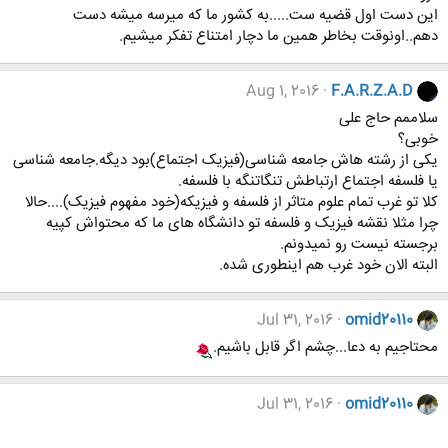
این دست اول قضیه ست.....به کشور ما که میرسه میشه دست
دهم..اونوقت بخاطر همین ما دچار امتناع تفکر میشیم.
Aug 1, 2016
F.A.R.Z.A.D
سلاممم حاج علی
خوبی؟
یکی از رشته هاش جامعه شناسی(فیزیک اجتماع)بود دیگه.جامعه شناسی
یا فلسفه اجتماع ارتباطش تنگاتنگه با فلسفه.
کلا تو غرب تمام علوم متاثر از فلسفه و فیزیکه(خود مفهوم فیزیک)....حالا
چرا مثلا نقشه فیزیک و فلسفه تو دانشگاه های ما که محتواش کپیه
برجسته نیست رو نمیدونم.
البته الان خود غرب هم اینطوری شده.
Jul 31, 2016
omid20110
محتاجیم به دعا...چشم اگر قابل باشیم.
Jul 31, 2016
omid20110