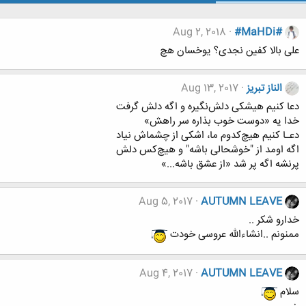
Aug 2, 2018
#MaHDi#
علی بالا کفین نجدی؟ یوخسان هچ
الناز تبریز
Aug 13, 2017
دعا کنیم هیشکی دلش‌نگیره و اگه دلش گرفت
خدا یه «دوست خوب بذاره سر راهش»
دعـا کنیم هیچ‌کدوم ما، اشکی از چشماش نیاد
اگه اومد از "خوشحالی باشه" و هیچ‌‌کس دلش
پرنشه اگه پر شد «از عشق باشه...»
Aug 5, 2017
AUTUMN LEAVE
خدارو شکر ..
ممنونم ..انشاءالله عروسی خودت
Aug 4, 2017
AUTUMN LEAVE
سلام