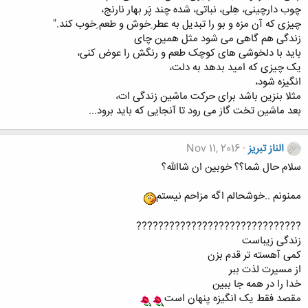
چوب دارچینی، هِلی، نباتی، شده چند پَر بهار نارنج،
چیزی که آن مزه و بو را تبدیل به عطر ِخوش و طعم ِخوب کند."
زندگی هم گاهی می شود مثل همین چای
باید با دلخوشی های کوچک طعم و رنگش را عوض کنی،
یک چیزی که امید بدهد به دلت،
انگیزه شود،
مثلا بنزین باشد برای حرکت ماشین زندگی ات،
بعد ماشین تخت گاز می رود تا آنجایی که باید برود...
الناز تبریز
Nov 11, 2016
سلام حال شما؟؟ خوبین ان شاالله؟
ممنونم ..خوشحالم اگه مزاحم نیستم
??????????????????????????????
زندگی زیباست
کمی آهسته تر قدم بزن
از مسیرت لذت ببر
خدا را در همه جا ببین
مقصد فقط یک انگیزه پنهان است