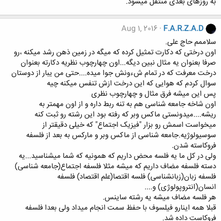
به روزهای بعدی منتقل میشود.
Aug 1, 2016
F.A.R.Z.A.D
سلاممم حاج علی.
اون درختی که دکارت تمثیل کرده که میگه در زمین ذهن رشد میکنه ،رو
صرفا بعنوان یه مثال نبین دیگه...اون چهارچوب نظریه دکارته بعنوان
درخت معرفت که در تمام شءونش جوا میده....حتی من یبار از دوستان
سوال کردم که هوایی که این درخت ازش تنفس میکنه چیه
پس این میشه فرق مثال و چهارچوب نظری
اون شاخه جامعه شناسی هم به تنه ربط داره و از اون مهمتر به
ریشه....میدونستی ماکس وبر که رفته بود این رشته رو ثبت کنه
میخواست اسمش رو بزار "فیزیک اجتماع" که خیلی دقیقتر از
سوسیولوژیه.جامعه شناسی از ماکس وبر و مارکس به بعد از فلسفه
فروکاسته شدن.
ولی در کل ما یه فلسه محض داریم که همونیه که شما میشناسید...یه
دسته فلسفه مضاف داریم که میشه مثلا فلسفه اجتماع(جامعه شناسی)
فلسفه زبان(زبانشناسی) فلسه اقتصا(علم اقتصاد) فلسفه
انسان(انتروپولوژی) و....
هر فلسه مضاف میشه یه رشته ساینس.
قبلا همه اینارو فیلسوف با حفظ سمت انجام میداد ولی بعدا فلسفه
فروکاست داده شد.