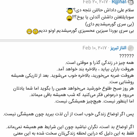
Feb 20, 2017
R@ha1
سلام علی داداش حالئن نئجه دی؟
سوبایلئغئن داشئن آتدئن یا یوخ؟!!
(بی سری گورمیشدیم دای)
بی سری بوردا سیزین عحسیزی گورمیشدیم اونو ددیم
الناز تبریز
Feb 10, 2017
??????
همه چیز در زندگی گذرا و موقتی است.
هروقت باران بیاید ، بالاخره بند خواهد آمد.
هروقت ضربه می‌خورید، بالاخره خوب می‌شوید. بعد از تاریکی همیشه
روشنایی ست.
هر روز صبح طلوع خورشید می‌خواهد همین را بگوید اما شما یادتان
می‌رود و درعوض فکر می‌کنید که شب همیشه باقی میماند.
اما اینطور نیست. هیچ‌چیز همیشگی نیست.
پس اگر اوضاع زندگی خوب است از آن لذت ببرید چون همیشگی نیست.
اگر اوضاع بد است، نگران نباشید چون این شرایط هم همیشه نمی‌ماند.
فقط به این دلیل که دراین لحظه زندگی‌تان سخت شده به این معنی