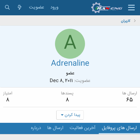
ورود
عضویت
کاربران
A
Adrenaline
عضو
عضویت
Dec 8, 2011
ارسال ها
پسندها
امتیاز
8
8
65
پیدا کردن
ارسال های پروفایل
آخرین فعالیت
ارسال ها
درباره