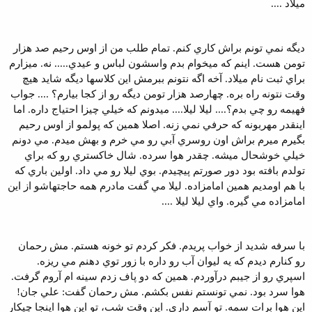
ميلاد ....
ديگه نمي تونم براش کاري کنم. تمام طلب من از اوس رحيم صد هزار
تومن هست. اينم که ميخوام بدم واسشون لباس و عيدي..... نه. ميزارم
براي ثبت نام ميلاد. آخه اگه نتونم ببرمش اين کلاسها ديگه شايد هيچ
وقت نتونه راه بره. چهارصد هزار تومن ديگه رو از کجا بيارم؟ .... جواب
فهيمه رو چي بدم؟.... ليلا ليلا.... ميدونم که خيلي چيزا احتياج داره. اما
اينقدر مهربونه که حرفي نمي زنه. اصلا همين که پولمو از اوس رحيم
بگيرم ميرم براش اون روسري آبي رو مي خرم و بهش ميدم. مي دونم
خيلي خوشحال ميشه. چقدر هوا سرده. شال خاکستري رو که براي
تولدم بافته بود دور صورتم پيچيدم. بوي ليلا رو مي داد. اولين باري که
با هم اومديم همين امامزاده. ليلا مي گفت مادرم همه حاجتهاشو از اين
امامزاده مي گيره. واي ليلا ليلا ....
با سرفه شديد از خواب پريدم. فکر کردم تو خونه هستم. مش رحمان
رو کنارم ديدم که يه ليوان آب رو داره با زور توي دهنم مي ريزه.
اسپري رو از جيبم درآوردم. همين که دو پاف زدم سينه ام آروم گرفت.
هوا سرد بود. نمي تونستم نفس بکشم. مش رحمان گفت: علي جان!
اين هوا برات سمه. تو آسم داري. اين وقت شب، تو اين هوا اينجا چيکار