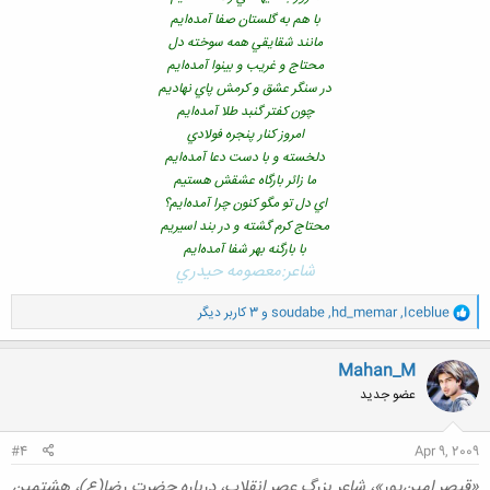
با هم به گلستان صفا آمده‌ايم
مانند شقايقي همه سوخته دل
محتاج و غريب و بينوا آمده‌ايم
در سنگر عشق و كرمش پاي نهاديم
چون كفتر گنبد طلا آمده‌ايم
امروز كنار پنجره فولادي
دلخسته و با دست دعا آمده‌ايم
ما زائر بارگاه عشقش هستيم
اي دل تو مگو كنون چرا آمده‌ايم؟
محتاج كرم گشته و در بند اسيريم
با بارگنه بهر شفا آمده‌ايم
شاعر:معصومه حيدري
و
Iceblue
,
hd_memar
,
soudabe
و 3 کاربر دیگر
ا
ک
ن
Mahan_M
ش
عضو جدید
ه
ا
:
#4
Apr 9, 2009
«قيصر امين‌پور»، شاعر بزرگ عصر انقلاب، درباره حضرت رضا(ع)، هشتمين