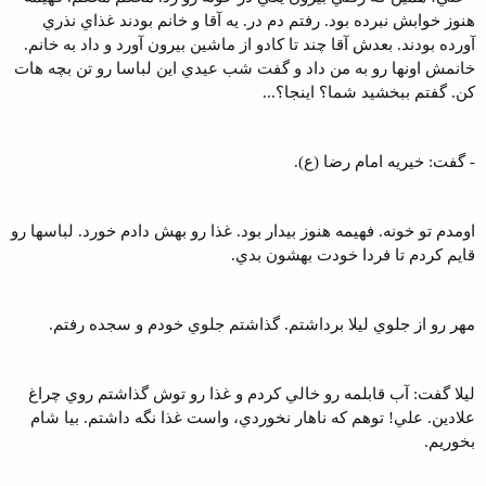
هنوز خوابش نبرده بود. رفتم دم در. يه آقا و خانم بودند غذاي نذري
آورده بودند. بعدش آقا چند تا کادو از ماشين بيرون آورد و داد به خانم.
خانمش اونها رو به من داد و گفت شب عيدي اين لباسا رو تن بچه هات
کن. گفتم ببخشيد شما؟ اينجا؟...
- گفت: خيريه امام رضا (ع).
اومدم تو خونه. فهيمه هنوز بيدار بود. غذا رو بهش دادم خورد. لباسها رو
قايم کردم تا فردا خودت بهشون بدي.
مهر رو از جلوي ليلا برداشتم. گذاشتم جلوي خودم و سجده رفتم.
ليلا گفت: آب قابلمه رو خالي کردم و غذا رو توش گذاشتم روي چراغ
علادين. علي! توهم که ناهار نخوردي، واست غذا نگه داشتم. بيا شام
بخوريم.