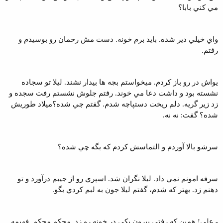
مي کني بابا؟
واي خيلي دير شده. بايد برم خونه. دست مش رحمان رو بوسيدم و
رفتم.
يواش در رو باز کردم. ميخواستم بچه ها بيدار نشند. ليلا تو سجاده
نشسته بود و داشت دعا مي خوند. رفتم جلوش نشستم رفت سجده و
زد زير گريه. دلم ريخت دستپاچه شدم. گفتم چي شده؟ميلاد طوريش
شده؟ گفت: نه نه.
سرشو بالا آوردم و التماسش کردم که بگه چي شده؟
سرفه امونم نمي داد. ليلا نگران شد. اسپري رو از جيبم درآورد و تو
دهنم زد. بهتر که شدم، گفتم ليلا جون به لبم کردي بگو.
- علي! همين که رفتي بيرون يکي در خونه رو زد. محکم محکم. فهيمه