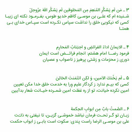
3 ـ مَن لَم یَشكُرِ المُنعِمَ مِن المَخلوقین لَم یَشكُر اللهَ عزّوجلّ
شـنیده ام كه علـى بن موسـى كاظم خدیو طوس، بفـرمـود نكته اى زیبـا
كسى كه نیكویى خلق را نداشت سپاس نكـرده است سپـاس خداى بـى
همتـا
4 ـ الایمانُ اداءُ الفرائضِ و اجتِنابُ المَحارِم
فرمود رضــا امام هشتم: انجام فرائــض است ایمان
دورى ز محرّمات و زشتى پرهیز ز ناصواب و عصیان
5 ـ لَم یَخُنكَ الاَمین، وَ لكِن ائتَمَنتَ الخائِنَ
كسى كه بیـم ندارد ز كردگار علیم وِرا به خدمت خلق خدا مكن تعیین
امین نكرده خیانت، تو از ره غفلت امین شمـرده خیـانت شعار بدآیین
6 ـ الصَّمتُ بابٌ مِن ابوابِ الحِكمة
زبـان تو گـر تحـت فرمان نباشد خموشـى گزیـن، تا نیفتى به ذلـّت
على بن موسـى الرضا راست پندى: سكوت است بابـى ز ابواب حكمت