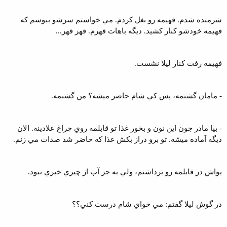
شرمنده شدم. فهيمه رو بغل کردم. مي خواستم سرشو ببوسم که
فهيمه خودشو کنار کشيد. ديگه باهات قهرم. قهر قهر...
فهيمه رفت کنار ليلا نشست.
- مامان گشنمه، پس کي شام حاضر ميشه؟ من گشنمه.
- بيا مادر جون اين نون و بخور غذا تو قابلمه روي چراغ علادينه. الان
ديگه آماده ميشه. تو برو دراز بکش غذا که حاضر شد صدات مي زنم.
يواش در قابلمه رو برداشتم، ولي به جز آب از چيزي خبري نبود.
در گوش ليلا گفتم: مي خواي شام درست کني؟؟