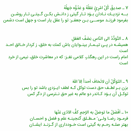
7 ـ صدیقُ كُلِّ امْرِئٍ عَقلُهُ و عَدُوُّه جَهلُهُ
بــه نزدیـك نـادان بـوَد تـار گیتى ز دانـش بكـن گـیتـى تـار روشـن
بفرمود فرزنـد موســى بـن جعفـر: تو را عقل یار است و جهل است دشمن
8 ـ التَّوَدُّدُ الى النّاسِ نِصْفُ العَقلِ
همیشـه در پـى تیـمـار بینـوایان باش كمك به خلق، ز كردار خـالق احـد
است
امام راست در این رهگذر، كلامى نغـز: كه در معاشرت خلق، نیمى از خرد
است
9 ـ التَوَكُلُ اَن لاتَخافَ اَحداً اِلاّ اللهَ
بزن بـر لطـف حق دست توكل كـه لطف ایـزدى باشد تو را بس
توكـل آن بـوَد كـاندر دو عالم به غیر حق نـترسى از دگر كس
10 ـ اَفْضَلُ ما توصَلُ به الرَّحِمِ كفُّ الاَذى عَنْها
فرمـود رضـا ولـى ّ مـطـلق گنجینـه علم و فضل و احسـان
بهتر صلـه رحـم به گیتى است خـوددارى از گـزنـد ایشـان