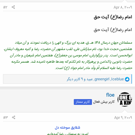
:
#2
Apr 8, 2009
امام رضا(ع) آیت حق
امام رضا(ع) آیت حق
مسلمانان جهان درسال 148 هـ ق، هدیه ای بزرگ و الهی را دریافت نمودند و آن میلاد
هشتمین حجت خدا بود، نام مبارکش علی، لقب مشهور آن حضرت، رضا و کنیه معروف ایشان،
ابوالحسن است. پدر بزرگوارش، امام موسی بن جعفر(ع)، هفتمین امام شیعیان و مادر آن
حضرت بانویی پاکدامن و پرهیزکار به نام تکتم که بعدها طاهره نامیده شد. همسر مکرمه
حضرت رضا علیه السلام اُمّ ولًد مادر امام جواد (ع) است.
و
Iceblue
,
greengirl
,
عبید
و 9 کاربر دیگر
ا
ک
ن
floe
ش
کاربر بیش فعال
کاربر ممتاز
ه
ا
:
#3
Apr 9, 2009
شقايق سوخته دل
امروز به ميهماني رضا آمده‌ايم