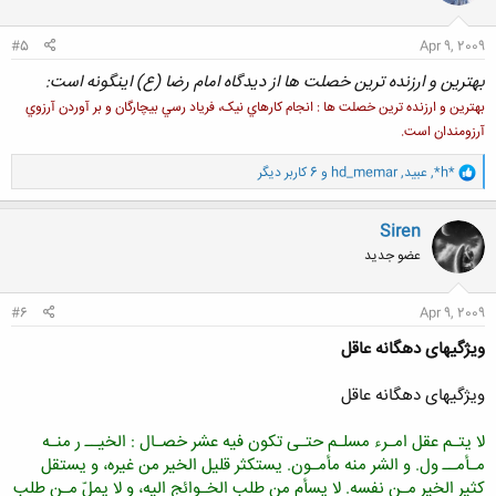
ا
:
#5
Apr 9, 2009
بهترین و ارزنده ترین خصلت ها از دیدگاه امام رضا (ع) اینگونه است:
بهترين و ارزنده ترين خصلت ها : انجام کارهاي نيک، فرياد رسي بيچارگان و بر آوردن آرزوي
آرزومندان است.
و
*h*
,
عبید
,
hd_memar
و 6 کاربر دیگر
ا
ک
ن
Siren
ش
عضو جدید
ه
ا
:
#6
Apr 9, 2009
ويژگيهاى دهگانه عاقل
ويژگيهاى دهگانه عاقل
لا يتـم عقل امـرء مسلـم حتـى تكون فيه عشر خصـال : الخيــ ر منـه
مـأمــ ول. و الشر منه مأمـون. يستكثر قليل الخير من غيره، و يستقل
كثير الخير مـن نفسه. لا يسأم من طلب الخـوائج اليه، و لا يملّ مـن طلب