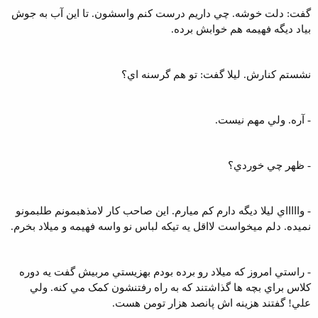
گفت: دلت خوشه. چي داريم درست کنم واسشون. تا اين آب به جوش
بياد ديگه فهيمه هم خوابش برده.
نشستم کنارش. ليلا گفت: تو هم گرسنه اي؟
- آره. ولي مهم نيست.
- ظهر چي خوردي؟
- واااااي ليلا ديگه دارم کم ميارم. اين صاحب کار لامذهبمونم طلبمونو
نميده. دلم ميخواست لااقل يه تيکه لباس نو واسه فهيمه و ميلاد بخرم.
- راستي امروز که ميلاد رو برده بودم بهزيستي مربيش گفت يه دوره
کلاس براي بچه ها گذاشتند که به راه رفتنشون کمک مي کنه. ولي
علي! گفتند هزينه اش پانصد هزار تومن هست.