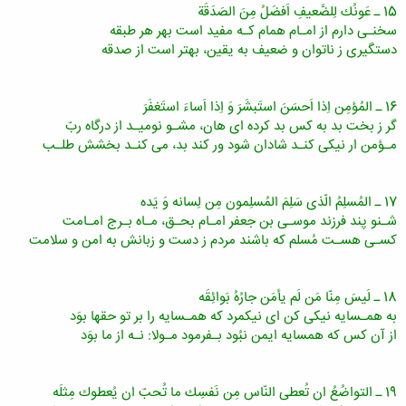
15 ـ عَونُك لِلضَّعیفِ اَفضَلُ مِنَ الصَدَقَة
سخنـى دارم از امـام همام كـه مفید است بهر هر طبقه
دستگیرى ز ناتوان و ضعیف به یقین، بهتر است از صدقه
16 ـ المُؤمِن اِذا اَحسَنَ استَبشَرَ وَ اِذا اَساءَ استَغفَرَ
گر ز بخت بد به كس بد كرده اى هان، مشـو نومیـد از درگاه ربّ
مـؤمن ار نیكى كنـد شادان شود ور كند بد، مى كنـد بخشش طلـب
17 ـ المُسلِمُ الّذى سَلِمَ المُسلِمون مِن لِسانه وَ یَده
شـنو پند فرزند موسـى بن جعفر امـام بحـق، مـاه بـرج امـامت
كسـى هسـت مُسلم كه باشند مردم ز دست و زبانش به امن و سلامت
18 ـ لَیسَ مِنّا مَن لَم یأمَن جارُهُ بَوائِقَه
به همـسایه نیكى كن اى نیكمرد كه همـسایه را بر تو حقها بوَد
از آن كس كه همسایه ایمن نبُود بـفرمود مـولا: نـه از ما بوَد
19 ـ التواضُعُ ان تُعطى النّاس مِن نَفسِك ما تُحبّ ان یُعطوك مِثلَه