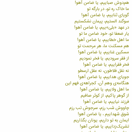
هم‌دوش صباييم، يا ضامن آهو!
ما خاک ره تو، در بارگه تو
گويای ثناييم، يا ضامن آهو!
سوگند الستيم، پيمان نشکستيم
در عهد «بلی»ييم، يا ضامن آهو!
يار ضعفا تو، خود ضامن ما تو
ما اهل خطاييم، يا ضامن آهو!
هم مسکنت ما، هر مرحمت تو
مسکين غناييم، يا ضامن آهو!
از فقر سروديم، يا فخر نموديم
فخر فقراييم، يا ضامن آهو!
نه نقل فلاطون، نه عقل ارسطو
جويای هداييم، يا ضامن آهو!
هنگامه‌ی وهم آن، کجراهه‌ی فهم اين
ما اهل ولاييم، يا ضامن آهو!
از گوهر پاکيم، از کوثر صافيم
فرزند نياييم، يا ضامن آهو!
چاووش شب رزم، سرجوش تب رزم
شوق شهداييم ، يا ضامن آهو!
ايمان به تو داريم، يونان بگذاريم
تشريک‌زداييم، يا ضامن آهو!