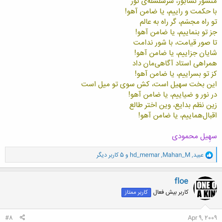
منشور نشابور، سرسلسله‌ی نور
با حکمت و راييم، يا ضامن آهو!
تو راه مجسّم، گر راه به عالم
جز تو بنماييم، يا ضامن آهو!
تا صور قيامت، با شور ندامت
شايان جزاييم، يا ضامن آهو!
همراهی استاد آگاهی‌مان داد
کز تو بسراييم، يا ضامن آهو!
اين بخت سهيل است، کش سوی تو ميل است
در نور و ضياييم، يا ضامن آهو!
زين نظم بدايع، وين اختر طالع
اقبال‌هماييم، يا ضامن آهو!
سهِيل محمودی
و
عبید
,
Mahan_M
,
hd_memar
و 5 کاربر دیگر
ا
ک
ن
floe
ش
کاربر بیش فعال
کاربر ممتاز
ه
ا
:
#8
Apr 9, 2009