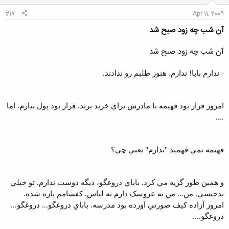
:
#17
Apr 11, 2009
آن شب چه زود صبح شد
آن شب چه زود صبح شد
- ندارم بابا! ندارم. هنوز طلبم رو ندادند.
امروز قرار بود فهيمه با مادرش براي خريد برند. قرار بود پول بيارم. اما
....
فهيمه نمي فهميد "ندارم" يعني چي؟
و همين طور گريه مي کرد. باباي دروغگو، ديگه دوست ندارم. تو خيلي
بدجنسي. من... من نه عروسک دارم نه لباس. کفشامم پاره شده.
امروز آزاده کيف صورتي آورده بود مدرسه. باباي دروغگو... دروغگو...
دروغگو....