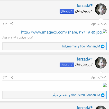
ک
ن
farzad84
ش
کاربر بیش فعال
کاربر ممتاز
ه
ا
:
#12
Apr 10, 2009
http://www.imageox.com/share/379416-t5.jpg
آخرین ویرایش:
Apr 10, 2009
و
Mahan_M
,
floe
و
hd_memar
ا
ک
ن
farzad84
ش
کاربر بیش فعال
کاربر ممتاز
ه
ا
:
#13
Apr 10, 2009
و
Mahan_M
,
Siren
,
floe
و 1 شخص دیگر
ا
ک
ن
farzad84