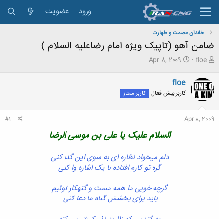
ورود
عضویت
خاندان عصمت و طهارت
ضامن آهو (تاپیک ویژه امام رضاعلیه السلام )
ش
ت
Apr 8, 2009
floe
ر
ا
و
ر
floe
ع
ی
کاربر بیش فعال
کاربر ممتاز
ک
خ
ن
ش
ن
ر
#1
Apr 8, 2009
د
و
ه
ع
السلام علیک یا علی بن موسی الرض
ا
م
و
ض
دلم میخواد نظاره ای به سوی این گدا کنی
و
گره تو کارم افتاده با یک اشاره وا کنی
ع
گرچه خوبی ما همه مست و گنهکار توئیم
باید برای بخشش گناه ما دعا کنی