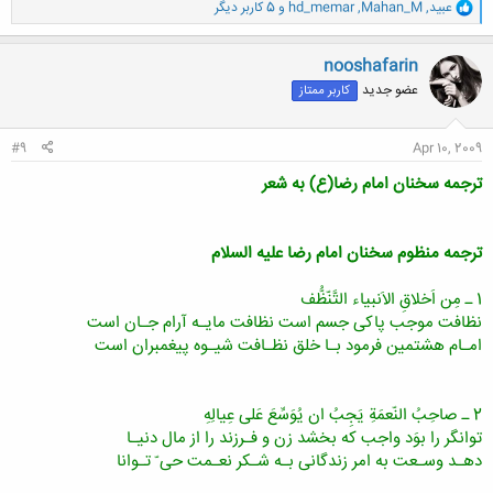
و
عبید
,
Mahan_M
,
hd_memar
و 5 کاربر دیگر
ا
ک
ن
nooshafarin
ش
عضو جدید
کاربر ممتاز
ه
ا
:
#9
Apr 10, 2009
ترجمه سخنان امام رضا(ع) به شعر
ترجمه منظوم سخنان امام رضا علیه السلام
1 ـ مِن اَخلاقِ الاَنبیاء التَّنّظُّف
نظافت موجب پاكى جسم است نظافت مایـه آرام جـان است
امـام هشتمین فرمود بـا خلق نظـافت شیـوه پیغمبران است
2 ـ صاحِبُ النّعمَةِ یَجِبُ ان یُوَسِّعَ عَلى عِیالِهِ
توانگر را بوَد واجب كه بخشد زن و فـرزند را از مال دنیـا
دهـد وسـعت به امر زندگانى بـه شـكر نعـمت حى ّ تـوانا