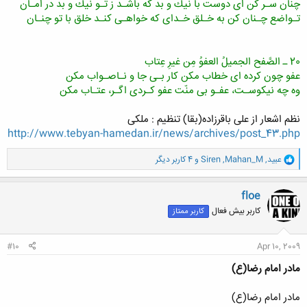
چنان سـر كن اى دوست با نیك و بد كه باشـد ز تـو نیك و بد در امـان
تـواضع چـنان كن به خـلق خـداى كه خواهـى كنـد خلق با تو چنـان
20 ـ الصَّفح الجمیلُ العفوُ مِن غیرِ عِتاب
عفو چون كرده اى خطاب مكن كار بـى جا و نـاصـواب مكن
وه چه نیكوسـت، عفـو بى منّت عفو كـردى اگـر، عتـاب مكن
نظم اشعار از على باقرزاده(بقا) تنظیم : ملکی
http://www.tebyan-hamedan.ir/news/archives/post_43.php
و
عبید
,
Mahan_M
,
Siren
و 4 کاربر دیگر
ا
ک
ن
floe
ش
کاربر بیش فعال
کاربر ممتاز
ه
ا
:
#10
Apr 10, 2009
مادر امام رضا(ع)
مادر امام رضا(ع)