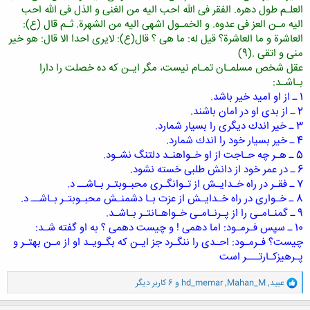
العلـم طول دهره. الفقر فى الله احب اليه من الغنى و الذل فى الله احب
اليه مـن العز فى عدوه. و الخمـول اشهى اليه من الشهرة. ثـم قال (ع):
العاشرة و ما العاشرة؟ قيل له: ما هى ؟ قال(ع): لايرى احدا الا قال: هو خير
منى و اتقى .(9)
عقل شخص مسلمـان تمـام نيست، مگر ايـن كه ده خصلت را دارا
بـاشـد:
1 ـ از او اميد خير باشد.
2 ـ از بدى او در امان باشند.
3 ـ خير اندك ديگرى را بسيار شمارد.
4 ـ خير بسيار خود را اندك شمارد.
5 ـ هـر چه حـاجت از او خـواهنـد دلتنگ نشـود.
6 ـ در عمر خود از دانش طلبى خسته نشود.
7 ـ فقـر در راه خـدايـش از تـوانگـرى محبـوبتـر بـاشــ د.
8 ـ خـوارى در راه خـدايـش از عزت بـا دشمنـش محبـوبتـر بـاشــ د.
9 ـ گمنـامـى را از پـرنـامـى خـواهـانتـر بـاشـد.
10 ـ سپس فـرمـود: اما دهمى ! و چيست دهمى ؟ به او گفته شـد:
چيست؟ فـرمـود: احـدى را ننگـرد جز ايـن كه بگـويـد او از مـن بهتـر و
پـرهيزكـارتـــر است
و
عبید
,
Mahan_M
,
hd_memar
و 6 کاربر دیگر
ا
ک