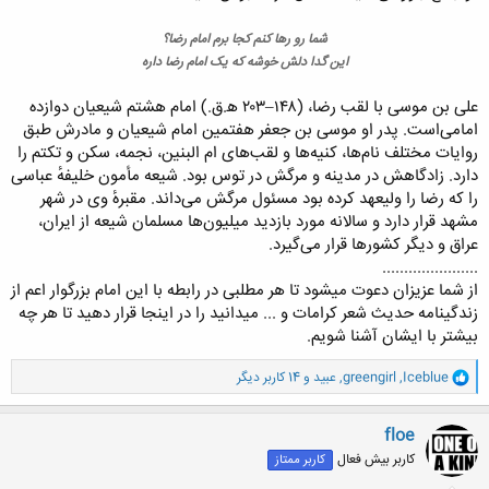
شما رو رها کنم کجا برم امام رضا؟
این گدا دلش خوشه که یک امام رضا داره
علی بن موسی با لقب رضا، (۱۴۸–۲۰۳ ه‍.ق.) امام هشتم شیعیان دوازده
امامی‌است. پدر او موسی بن جعفر هفتمین امام شیعیان و مادرش طبق
روایات مختلف نام‌ها، کنیه‌ها و لقب‌های ام البنین، نجمه، سکن و تکتم را
دارد. زادگاهش در مدینه و مرگش در توس بود. شیعه مأمون خلیفهٔ عباسی
را که رضا را ولیعهد کرده بود مسئول مرگش می‌داند. مقبرهٔ وی در شهر
مشهد قرار دارد و سالانه مورد بازدید میلیون‌ها مسلمان شیعه از ایران،
عراق و دیگر کشورها قرار می‌گیرد.
......................
از شما عزیزان دعوت میشود تا هر مطلبی در رابطه با این امام بزرگوار اعم از
زندگینامه حدیث شعر کرامات و ... میدانید را در اینجا قرار دهید تا هر چه
بیشتر با ایشان آشنا شویم.​
و
Iceblue
,
greengirl
,
عبید
و 14 کاربر دیگر
ا
ک
ن
floe
ش
کاربر بیش فعال
کاربر ممتاز
ه
ا