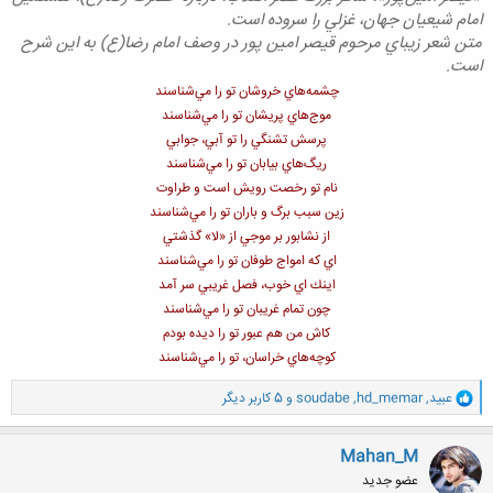
امام شيعيان جهان، غزلي را سروده است.
متن شعر زيباي مرحوم قيصر امين پور در وصف امام رضا(ع) به اين شرح
است.
چشمه‌هاي خروشان تو را مي‌شناسند
موج‌هاي پريشان تو را مي‌شناسند
پرسش تشنگي را تو آبي، جوابي
ريگ‌هاي بيابان تو را مي‌شناسند
نام تو رخصت رويش است و طراوت
زين سبب برگ و باران تو را مي‌شناسند
از نشابور بر موجي از «لا» گذشتي
اي كه امواج طوفان تو را مي‌شناسند
اينك اي خوب، فصل غريبي سر آمد
چون تمام غريبان تو را مي‌شناسند
كاش من هم عبور تو را ديده بودم
كوچه‌هاي خراسان، تو را مي‌شناسند
و
عبید
,
hd_memar
,
soudabe
و 5 کاربر دیگر
ا
ک
ن
Mahan_M
ش
عضو جدید
ه