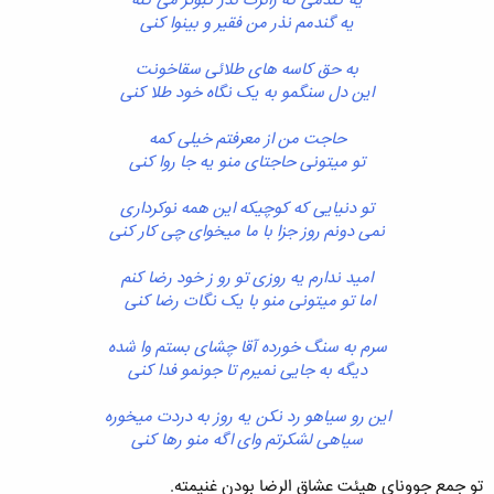
یه گندمی که زائرت نذر کبوتر می کنه
یه گندمم نذر من فقیر و بینوا کنی
به حق کاسه های طلائی سقاخونت
این دل سنگمو به یک نگاه خود طلا کنی
حاجت من از معرفتم خیلی کمه
تو میتونی حاجتای منو یه جا روا کنی
تو دنیایی که کوچیکه این همه نوکرداری
نمی دونم روز جزا با ما میخوای چی کار کنی
امید ندارم یه روزی تو رو ز خود رضا کنم
اما تو میتونی منو با یک نگات رضا کنی
سرم به سنگ خورده آقا چشای بستم وا شده
دیگه به جایی نمیرم تا جونمو فدا کنی
این رو سیاهو رد نکن یه روز به دردت میخوره
سیاهی لشکرتم وای اگه منو رها کنی
تو جمع جوونای هیئت عشاق الرضا بودن غنیمته.​