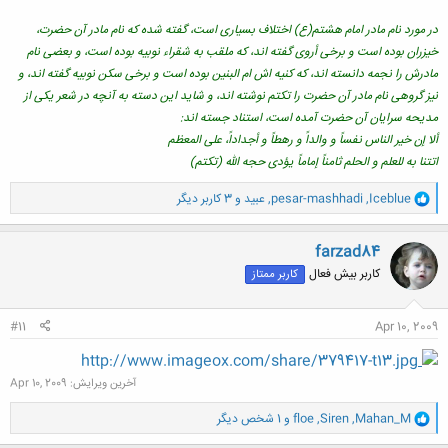
در مورد نام مادر امام هشتم(ع) اختلاف بسیاری است، گفته شده که نام مادر آن حضرت،
خیزران بوده است و برخی أروی گفته اند، که ملقب به شقراء نوبیه بوده است، و بعضی نام
مادرش را نجمه دانسته اند، که کنیه اش ام البنین بوده است و برخی سکن نوبیه گفته اند، و
نیز گروهی نام مادر آن حضرت را تکتم نوشته اند، و شاید این دسته به آنچه در شعر یکی از
مدیحه سرایان آن حضرت آمده است، استناد جسته اند:
ألا إن خیر الناس نفساً و والداً و رهطاً و أجداداً، علی المعظم
اتتنا به للعلم و الحلم ثامناً إماماً یؤدی حجه الله (تکتم)
و
Iceblue
,
pesar-mashhadi
,
عبید
و 3 کاربر دیگر
ا
ک
ن
farzad84
ش
کاربر بیش فعال
کاربر ممتاز
ه
ا
:
#11
Apr 10, 2009
http://www.imageox.com/share/379417-t13.jpg
آخرین ویرایش:
Apr 10, 2009
و
Mahan_M
,
Siren
,
floe
و 1 شخص دیگر
ا