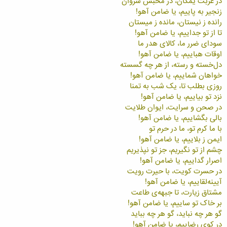
در غربت يمگان، در محبس شروان
زنجير به پاييم، يا ضامن آهو!
رانده ز نيستان، مانده ز ميستان
تا از تو جداييم، يا ضامن آهو!
سودای ضرر ما، کالای هدر ما
اوقات هباييم، يا ضامن آهو!
دل‌خسته و رسته، از هر چه گسسته
خواهان شماييم، يا ضامن آهو!
روزی بطلب تا، يک شب به تمنا
نزد تو بياييم، يا ضامن آهو!
در صحن و سرايت، ايوان طلايت
بالی بگشاييم، يا ضامن آهو!
با ما کرم تو، ما در حرم تو
ايمن ز بلاييم، يا ضامن آهو!
چشم از تو نگيريم، جز تو نپذيريم
اصرار گداييم، يا ضامن آهو!
در حسرت کويت، با حيرت رويت
آيينه‌لقاييم، يا ضامن آهو!
مشتاق زيارت، تا جبهه‌ی طاعت
بر خاک تو ساييم، يا ضامن آهو!
گو هر چه نبايد، گو هر چه ببايد
در کوی رضاييم، يا ضامن آهو!