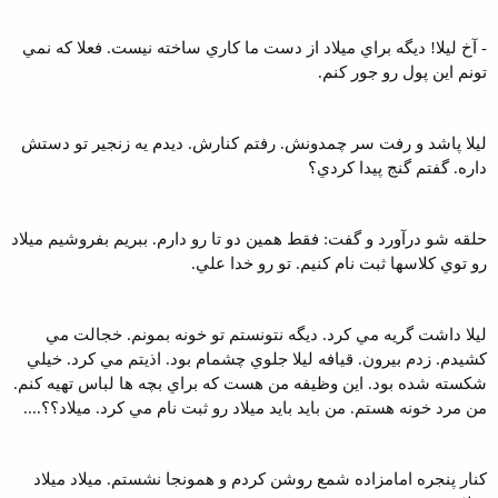
- آخ ليلا! ديگه براي ميلاد از دست ما کاري ساخته نيست. فعلا که نمي
تونم اين پول رو جور کنم.
ليلا پاشد و رفت سر چمدونش. رفتم کنارش. ديدم يه زنجير تو دستش
داره. گفتم گنج پيدا کردي؟
حلقه شو درآورد و گفت: فقط همين دو تا رو دارم. ببريم بفروشيم ميلاد
رو توي کلاسها ثبت نام کنيم. تو رو خدا علي.
ليلا داشت گريه مي کرد. ديگه نتونستم تو خونه بمونم. خجالت مي
کشيدم. زدم بيرون. قيافه ليلا جلوي چشمام بود. اذيتم مي کرد. خيلي
شکسته شده بود. اين وظيفه من هست که براي بچه ها لباس تهيه کنم.
من مرد خونه هستم. من بايد بايد ميلاد رو ثبت نام مي کرد. ميلاد؟؟....
کنار پنجره امامزاده شمع روشن کردم و همونجا نشستم. ميلاد ميلاد