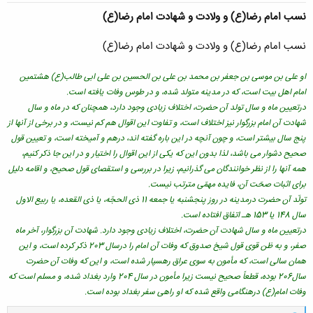
نسب امام رضا(ع) و ولادت و شهادت امام رضا(ع)
نسب امام رضا(ع) و ولادت و شهادت امام رضا(ع)
او علی بن موسی بن جعفر بن محمد بن علی بن الحسین بن علی ابی طالب(ع) هشتمین
امام اهل بیت است، که در مدینه متولد شده، و در طوس وفات یافته است.
درتعیین ماه و سال تولد آن حضرت، اختلاف زیادی وجود دارد، همچنان که در ماه و سال
شهادت آن امام بزرگوار نیز اختلاف است، و تفاوت این اقوال هم کم نیست، و در برخی از آنها از
پنج سال بیشتر است، و چون آنچه در این باره گفته اند، درهم و آمیخته است، و تعیین قول
صحیح دشوار می باشد، لذا بدون این که یکی از این اقوال را اختیار و در این جا ذکر کنیم،
همه آنها را از نظر خوانندگان می گذرانیم، زیرا در بررسی و استقصای قول صحیح، و اقامه دلیل
برای اثبات صحّت آن، فایده مهمّی مترتب نیست.
تولّد آن حضرت درمدینه در روز پنجشنبه یا جمعه 11 ذی الحجّه، یا ذی القعده، یا ربیع الاول
سال 148 یا 153 هـ اتفاق افتاده است.
درتعیین ماه و سال شهادت آن حضرت، اختلاف زیادی وجود دارد. شهادت آن بزرگوار، آخر ماه
صفر، و به ظن قوی قول شیخ صدوق که وفات آن امام را درسال 203 ذکر کرده است، و این
همان سالی است، که مأمون به سوی عراق رهسپار شده است، و این که وفات آن حضرت
سال206 بوده، قطعاً صحیح نیست زیرا مأمون در سال 204 وارد بغداد شده، و مسلم است که
وفات امام(ع) درهنگامی واقع شده که او راهی سفر بغداد بوده است.