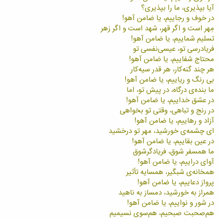
آيا بپذيری، ما را بپذيری؟
در خوف و رجاييم، يا ضامن آهو!
مِهر است و اگر قهر، شهد است و اگر زهر
تسليم شماييم، يا ضامن آهو!
فريادرسی تو، عيسی‌نفسی تو
محتاج شفاييم، يا ضامن آهو!
هر چند گنه‌کار، هر قدر سيه‌کار
بی رنگ و رياييم، يا ضامن آهو!
ما بنده‌ی درگاه، در پيش تو، اما
در عشق خداييم، يا ضامن آهو!
در رنج و تباهی، وقتی تو بخواهی
آزاد و رهاييم، يا ضامن آهو!
ای چشمه‌ی خورشيد، مهر تو درخشيد
در عين بقاييم، يا ضامن آهو!
ما همسفر شوق، فريادگرشوق
آوای دراييم، يا ضامن آهو!
همخانه‌ی شبگير، همسايه تأثير
پرواز دعاييم، يا ضامن آهو!
همراز به خورشيد، دمساز به ناهيد
در شور و نواييم، يا ضامن آهو!
هم‌صحبت صبحيم، هم‌سوی نسيميم