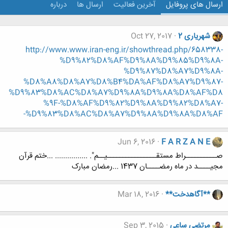
ارسال های پروفایل
آخرین فعالیت
ارسال ها
درباره
شهریاری 2
Oct 27, 2017
http://www.www.iran-eng.ir/showthread.php/658338-
%D9%82%D8%AF%D9%8A%D9%85%D9%8A-
%D9%87%D8%A7%D9%8A-
%D8%A8%D8%A7%D8%B4%DA%AF%D8%A7%D9%87-
%D9%83%D8%AC%D8%A7%D9%8A%D9%8A%D8%AF%D8
%9F-%D8%AF%D9%82%D9%8A%D9%82%D8%A7-
%D9%83%D8%AC%D8%A7%D9%8A%D9%8A%D8%AF-
Jun 6, 2016
F A R Z A N E
صــــــــــراط مستقــــــــــــــــیــم". ................ ...ختم قرآن
مجیــــد در ماه رمضــــان 1437 ...رمضان مبارک
**آگاهدخت**
Mar 18, 2016
مرتضی ساعی
Sep 3, 2015