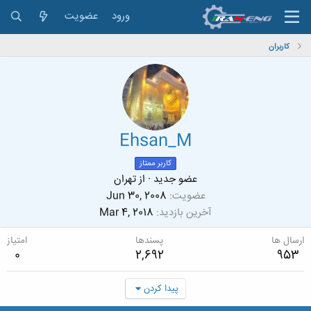
ورود
عضویت
کاربران
Ehsan_M
کاربر ممتاز
عضو جدید
·
از
تهران
عضویت
Jun 30, 2008
آخرین بازدید
Mar 4, 2018
ارسال ها
پسندها
امتیاز
0
2,692
953
پیدا کردن