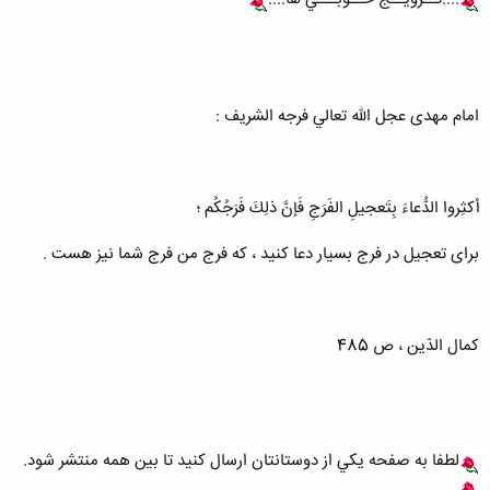
امام مهدى عجل الله تعالي فرجه الشريف :
أكثِروا الدُّعاءَ بِتَعجيلِ الفَرَجِ فَإنَّ ذلِكَ فَرَجُكُم ؛
براى تعجيل در فرج بسيار دعا كنيد ، كه فرج من فرج شما نيز هست .
كمال الدّين ، ص 485
لطفا به صفحه يکي از دوستانتان ارسال کنيد تا بين همه منتشر شود.