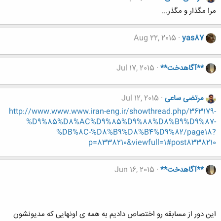
مرا مگذار و مگذر...
Aug 22, 2015
yas87
**آگاهدخت**
Jul 17, 2015
مرتضی ساعی
Jul 12, 2015
http://www.www.www.iran-eng.ir/showthread.php/363179-
%D9%85%D8%AC%D9%85%D9%88%D8%B9%D9%87-
%DB%8C-%D8%B9%D8%B4%D9%82/page18?
p=8338210&viewfull=1#post8338210
**آگاهدخت**
Jun 16, 2015
این دور از مسابقه رو اختصاص دادیم به همه ی اونهایی که مدیونشون