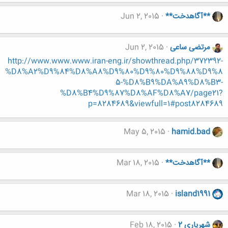
**آگاهدخت**
Jun 2, 2015
مرتضی ساعی
Jun 2, 2015
http://www.www.www.iran-eng.ir/showthread.php/372392-
%D8%A2%D9%84%D8%A8%D9%80%D9%80%D9%88%D9%8
5-%D8%B9%DA%A9%D8%B3-
%D8%B4%D9%87%D8%AF%D8%A7/page21?
p=8284689&viewfull=1#post8284689
May 5, 2015
hamid.bad
**آگاهدخت**
Mar 18, 2015
Mar 18, 2015
island1991
شهریاری 2
Feb 18, 2015