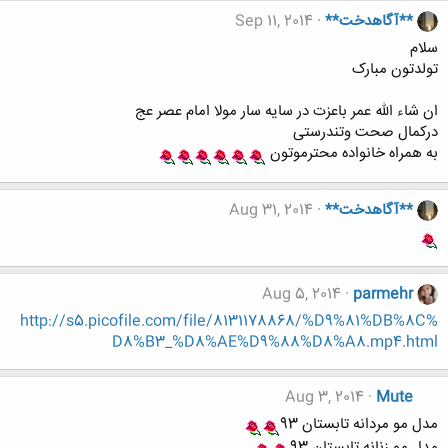
**آگاهدخت**
Sep 11, 2014
سلام
تولدتون مبارک
ان شاء الله عمر باعزت در سایه سار مولا امام عصر عج
درکمال صحت وتندرستی
به همراه خانواده محترموتون
**آگاهدخت**
Aug 31, 2014
Aug 5, 2014
parmehr
http://s5.picofile.com/file/8131178868/%D9%81%DB%8C%
D8%B3_%D8%AE%D9%88%D8%A8.mp4.html
Aug 3, 2014
Mute
مدل مو مردانه تابستان 93
مدل مو زنانه تابستان 93