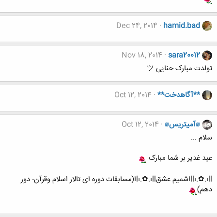
Dec 24, 2014
hamid.bad
Nov 18, 2014
sara20012
تولدت مبارک حنایی ツ
**آگاهدخت**
Oct 12, 2014
₪آمیتریس₪
Oct 12, 2014
سلام ...
عید غدیر بر شما مبارک
llı.✿.ıllاشمیم عشقlı.✿.ıllا(مسابقات دوره ای تالار اسلام وقرآن- دور
دهم)