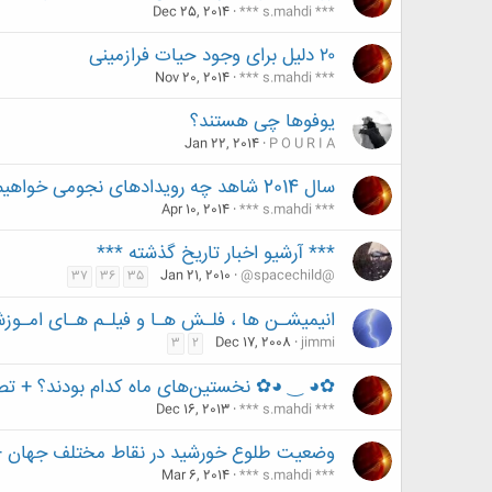
Dec 25, 2014
*** s.mahdi ***
۲۰ دلیل برای وجود حیات فرازمینی
Nov 20, 2014
*** s.mahdi ***
یوفوها چی هستند؟
Jan 22, 2014
P O U R I A
سال 2014 شاهد چه رویدادهای نجومی خواهیم بود؟
Apr 10, 2014
*** s.mahdi ***
*** آرشیو اخبار تاریخ گذشته ***
Jan 21, 2010
@spacechild@
37
36
35
انیمیشـن ها ، فلـش هـا و فیلـم هـای امـوز
Dec 17, 2008
jimmi
3
2
✿◕ ‿ ◕✿ نخستین‌های ماه کدام بودند؟ + ت
Dec 16, 2013
*** s.mahdi ***
وضعیت طلوع خورشید در نقاط مختلف جهان +
Mar 6, 2014
*** s.mahdi ***