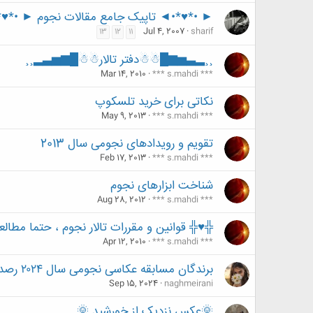
► •*♥*•◄ تاپیک جامع مقالات نجوم ► •*♥
Jul 4, 2007
sharif
13
12
11
¸¸▂▃▅▆█☃☃دفتر تالار☃☃█▆▅▃▂¸¸
Mar 14, 2010
*** s.mahdi ***
نکاتی برای خرید تلسکوپ
May 9, 2013
*** s.mahdi ***
تقویم و رویدادهای نجومی سال 2013
Feb 17, 2013
*** s.mahdi ***
شناخت ابزارهای نجوم
Aug 28, 2012
*** s.mahdi ***
╬♥╬ قوانین و مقررات تالار نجوم ، حتما مطالع
Apr 12, 2010
*** s.mahdi ***
برندگان مسابقه عکاسی نجومی سال ۲۰۲۴ رصدخانه گرینویچ
Sep 15, 2024
naghmeirani
🌞عکس نزدیک از خورشید 🌞