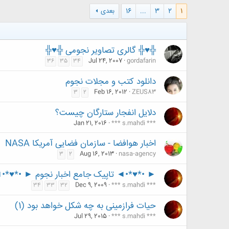
1
2
3
...
16
بعدی
╬♥╬ گالری تصاویر نجومی ╬♥╬
Jul 24, 2007
gordafarin
36
35
34
دانلود کتب و مجلات نجوم
Feb 16, 2012
ZEUS83
3
2
دلایل انفجار ستارگان چیست؟
Jan 21, 2016
*** s.mahdi ***
اخبار هوافضا - سازمان فضایی آمریکا NASA
Aug 16, 2013
nasa-agency
3
2
► •*♥*•◄ تاپیک جامع اخبار نجوم ► •*♥*•
Dec 9, 2009
*** s.mahdi ***
34
33
32
حیات فرازمینی به چه شکل خواهد بود (1)
Jul 29, 2015
*** s.mahdi ***