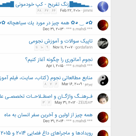
¸¸▂▃▅▆█زنگ تفریح - کپ خودمونی █▆▅▃
Feb 22, 2010
jimmi
68
67
66
✿◕ ‿ ◕✿ همه چيز در مورد يك سياهچاله ✿
Dec 31, 2013
*** s.mahdi ***
تاپیک سوالات و آموزش نجومی
Nov 11, 2007
gordafarin
11
10
9
نجوم آماتوری را چگونه آغاز کنیم؟
Apr 1, 2015
*** s.mahdi ***
منابع مطالعاتی نجوم (کتاب، سایت، فیلم آموز
پیرجو
Mar 16, 2009
8
7
6
فـرهنـگ واژگـان و اصطـلاحـات تخصصـی علـ
May 31, 2012
ZEUS83
3
2
همه چیز از اولین و آخرین سفر انسان به ماه
Dec 31, 2014
*** s.mahdi ***
رویدادها و ماجراهای داغ فضایی 2014 و 2015