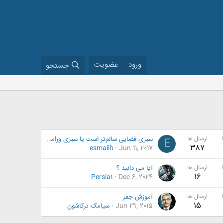
ورود
عضویت
جستجو
ارسال ها
سبزی فضایی سالم‌تر است یا سبزی ورامین؟
E
387
esmaill1
Jun 11, 2017
ارسال ها
آیا می دانید ؟
16
Persia1
Dec 6, 2024
ارسال ها
آموزش جفر
15
Jun 29, 2015
سیامک ترکاشون