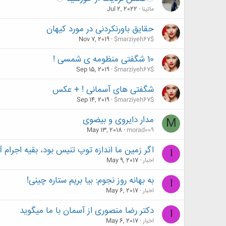
ماتینا
Jul 2, 2022
حقایق باورنکردنی در مورد کیهان
Nov 7, 2019
$marziyeh67$
10 شگفتی منظومه ‌ی شمسی !
Sep 15, 2019
$marziyeh67$
شگفتی های آسمانی ! + عکس
Sep 14, 2019
$marziyeh67$
مدار دایروی و بیضوی
M
May 13, 2018
morad009
اگر زمین ما اندازه توپ تنیس بود، بقیه اجرام آ
ا
اخبار
May 9, 2017
به بهانه روز نجوم: بیا بریم ستاره چینی!
ا
اخبار
May 6, 2017
دکتر رضا منصوری از آسمان با ما میگوید
ا
اخبار
May 6, 2017